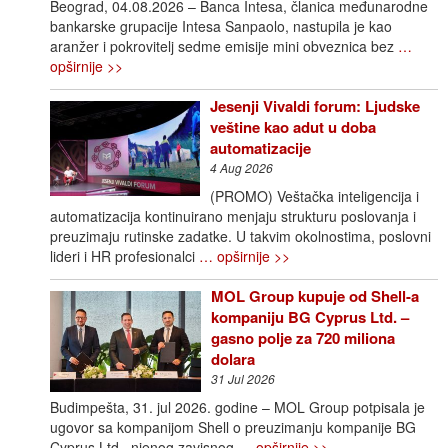
Beograd, 04.08.2026 – Banca Intesa, članica međunarodne
bankarske grupacije Intesa Sanpaolo, nastupila je kao
aranžer i pokrovitelj sedme emisije mini obveznica bez
…
opširnije >>
Jesenji Vivaldi forum: Ljudske
veštine kao adut u doba
automatizacije
4 Aug 2026
(PROMO) Veštačka inteligencija i
automatizacija kontinuirano menjaju strukturu poslovanja i
preuzimaju rutinske zadatke. U takvim okolnostima, poslovni
lideri i HR profesionalci
… opširnije >>
MOL Group kupuje od Shell-a
kompaniju BG Cyprus Ltd. –
gasno polje za 720 miliona
dolara
31 Jul 2026
Budimpešta, 31. jul 2026. godine – MOL Group potpisala je
ugovor sa kompanijom Shell o preuzimanju kompanije BG
Cyprus Ltd., njenog zavisnog
… opširnije >>