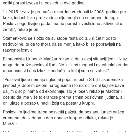
veliki porast izvoza i u poslednje dve godine.
“U 2015. izvoz je premašio rekordne vrednosti iz 2008. godine pre
krize, industrijska proizvodnja nije mogla da se popne do toga.
Posle višegodišnjeg pada imamo porast investicione aktivnosti u
zemlji”, rekao je on.
Stamenković se složio da su stope rasta od 3,5 ili četiri odsto
nedovoljne, te da to mora da se menja kako bi se popravljali na
razvojnoj lestvici.
Ekonomista Ljubomir Madžar rekao je da u ovoj situaciji jedini izlaz
mogu da pruže poslovni ljudi, što je “naš mogući i eventualni prodor
u budućnost i naš izlaz iz nedođije u kojoj smo se zatekli”.
“Poslovni ljude nemaju ugled ni popularnost u Srbiji i akademska
javnošt je dobrim delom narogušena i to naročito oni koji se bave
daljim disciplinama od ekonomije, što je loše”, rekao je Madžar i
ocenio da ima više tolerancije prema sitnim poslovnim ljudima, a i
oni ulaze u posao u nadi i želji da postanu krupni.
Poslovnim ljudima treba posvetiti pažnju da postanu junaci našeg
vremena, da iz dana u dan donose krupne odluke, rekao je
Madžar.