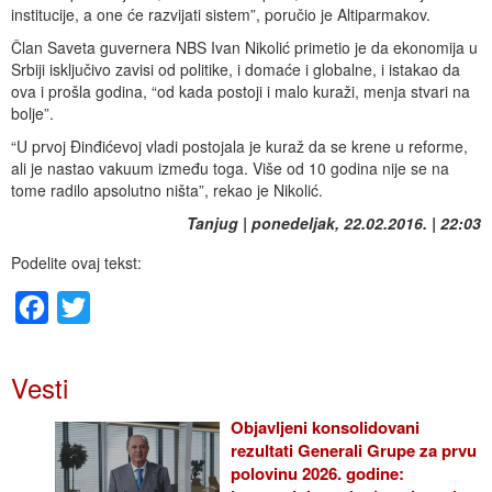
institucije, a one će razvijati sistem”, poručio je Altiparmakov.
Član Saveta guvernera NBS Ivan Nikolić primetio je da ekonomija u
Srbiji isključivo zavisi od politike, i domaće i globalne, i istakao da
ova i prošla godina, “od kada postoji i malo kuraži, menja stvari na
bolje”.
“U prvoj Đinđićevoj vladi postojala je kuraž da se krene u reforme,
ali je nastao vakuum između toga. Više od 10 godina nije se na
tome radilo apsolutno ništa”, rekao je Nikolić.
Tanjug | ponedeljak, 22.02.2016. | 22:03
Podelite ovaj tekst:
Facebook
Twitter
Vesti
Objavljeni konsolidovani
rezultati Generali Grupe za prvu
polovinu 2026. godine: