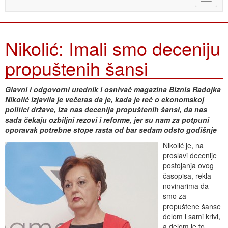
naviga
Nikolić: Imali smo deceniju
propuštenih šansi
Glavni i odgovorni urednik i osnivač magazina Biznis Radojka
Nikolić izjavila je večeras da je, kada je reč o ekonomskoj
politici države, iza nas decenija propuštenih šansi, da nas
sada čekaju ozbiljni rezovi i reforme, jer su nam za potpuni
oporavak potrebne stope rasta od bar sedam odsto godišnje
Nikolić je, na
proslavi decenije
postojanja ovog
časopisa, rekla
novinarima da
smo za
propuštene šanse
delom i sami krivi,
a delom je to