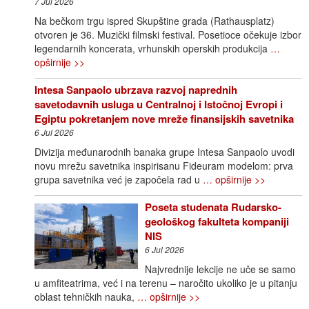
7 Jul 2026
Na bečkom trgu ispred Skupštine grada (Rathausplatz)
otvoren je 36. Muzički filmski festival. Posetioce očekuje izbor
legendarnih koncerata, vrhunskih operskih produkcija
…
opširnije >>
Intesa Sanpaolo ubrzava razvoj naprednih
savetodavnih usluga u Centralnoj i Istočnoj Evropi i
Egiptu pokretanjem nove mreže finansijskih savetnika
6 Jul 2026
Divizija međunarodnih banaka grupe Intesa Sanpaolo uvodi
novu mrežu savetnika inspirisanu Fideuram modelom: prva
grupa savetnika već je započela rad u
… opširnije >>
Poseta studenata Rudarsko-
geološkog fakulteta kompaniji
NIS
6 Jul 2026
Najvrednije lekcije ne uče se samo
u amfiteatrima, već i na terenu – naročito ukoliko je u pitanju
oblast tehničkih nauka,
… opširnije >>