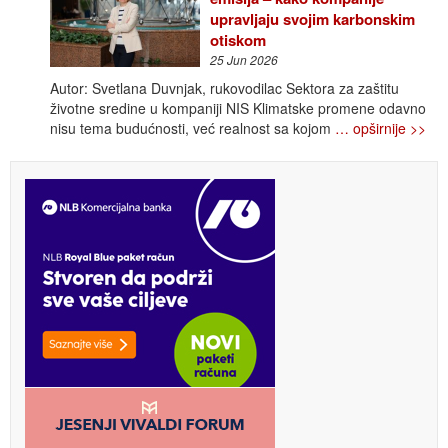
upravljaju svojim karbonskim
otiskom
25 Jun 2026
Autor: Svetlana Duvnjak, rukovodilac Sektora za zaštitu
životne sredine u kompaniji NIS Klimatske promene odavno
nisu tema budućnosti, već realnost sa kojom
… opširnije >>