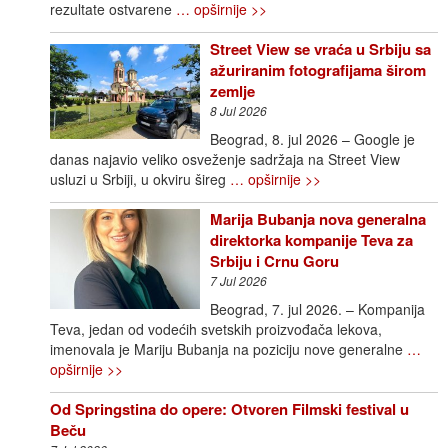
rezultate ostvarene
… opširnije >>
Street View se vraća u Srbiju sa
ažuriranim fotografijama širom
zemlje
8 Jul 2026
Beograd, 8. jul 2026 – Google je
danas najavio veliko osveženje sadržaja na Street View
usluzi u Srbiji, u okviru šireg
… opširnije >>
Marija Bubanja nova generalna
direktorka kompanije Teva za
Srbiju i Crnu Goru
7 Jul 2026
Beograd, 7. jul 2026. – Kompanija
Teva, jedan od vodećih svetskih proizvođača lekova,
imenovala je Mariju Bubanja na poziciju nove generalne
…
opširnije >>
Od Springstina do opere: Otvoren Filmski festival u
Beču