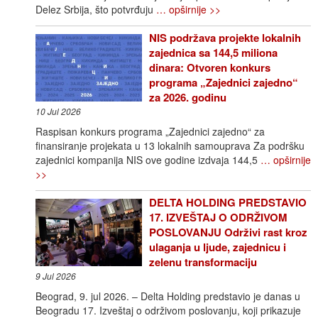
Delez Srbija, što potvrđuju
… opširnije >>
NIS podržava projekte lokalnih
zajednica sa 144,5 miliona
dinara: Otvoren konkurs
programa „Zajednici zajedno“
za 2026. godinu
10 Jul 2026
Raspisan konkurs programa „Zajednici zajedno“ za
finansiranje projekata u 13 lokalnih samouprava Za podršku
zajednici kompanija NIS ove godine izdvaja 144,5
… opširnije
>>
DELTA HOLDING PREDSTAVIO
17. IZVEŠTAJ O ODRŽIVOM
POSLOVANJU Održivi rast kroz
ulaganja u ljude, zajednicu i
zelenu transformaciju
9 Jul 2026
Beograd, 9. jul 2026. – Delta Holding predstavio je danas u
Beogradu 17. Izveštaj o održivom poslovanju, koji prikazuje