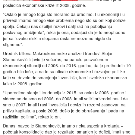
posledica ekonomske krize iz 2008. godine.
“Ostalo je mnogo toga što moramo da uradimo. I u ekonomiji i u
privredi imamo mnogo više problema nego što su oni koji dolaze
spolja. Čekaju nas ozbiljni rezovi i dalji rad na poboljšanju
poslovnog ambijenta”, rekla je ona, dodajući da je to neophodno,
jer sa “ovako niskim stopama rasta ne možemo nigde da
stignemo”.
Urednik biltena Makroekonomske analize i trendovi Stojan
Stamenković izjavio je večeras, na panelu posvećenom
ekonomskoj situaciji od 2006. do 2016. godine, da je prethodnih 10
godina bilo loše, a na to su uticale ekonomske i razvojne politike
koje su dovele do smanjenja investicija, kao i svetska ekonomska
kriza iz 2008. godine.
“Uporedimo stanje i tendenciju iz 2015. sa onim iz 2006. godine i
videćemo da smo od 2006. do 2008. imali veliki privredni rast i da
smo u 2007. imali i rast investicija i deviznih rezervi zasnovan na
prilivu kapitala, a posle 2008. došlo je do obrušavanja i pada na
različitim poljima”, rekao je on.
Danas, naveo je Stamenković, imamo neka uspešna kretanja –
početak konsolidacije dao je rezultate, smanjen je deficit, imali smo