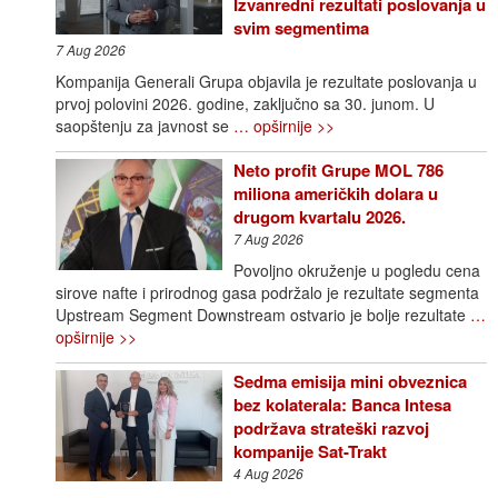
Izvanredni rezultati poslovanja u
svim segmentima
7 Aug 2026
Kompanija Generali Grupa objavila je rezultate poslovanja u
prvoj polovini 2026. godine, zaključno sa 30. junom. U
saopštenju za javnost se
… opširnije >>
Neto profit Grupe MOL 786
miliona američkih dolara u
drugom kvartalu 2026.
7 Aug 2026
Povoljno okruženje u pogledu cena
sirove nafte i prirodnog gasa podržalo je rezultate segmenta
Upstream Segment Downstream ostvario je bolje rezultate
…
opširnije >>
Sedma emisija mini obveznica
bez kolaterala: Banca Intesa
podržava strateški razvoj
kompanije Sat-Trakt
4 Aug 2026