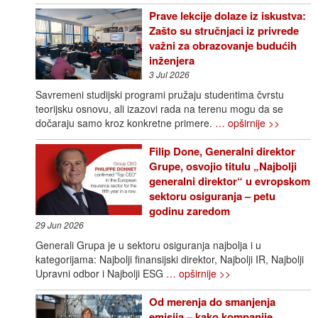
Prave lekcije dolaze iz iskustva:
Zašto su stručnjaci iz privrede
važni za obrazovanje budućih
inženjera
3 Jul 2026
Savremeni studijski programi pružaju studentima čvrstu
teorijsku osnovu, ali izazovi rada na terenu mogu da se
dočaraju samo kroz konkretne primere.
… opširnije >>
Filip Done, Generalni direktor
Grupe, osvojio titulu „Najbolji
generalni direktor“ u evropskom
sektoru osiguranja – petu
godinu zaredom
29 Jun 2026
Generali Grupa je u sektoru osiguranja najbolja i u
kategorijama: Najbolji finansijski direktor, Najbolji IR, Najbolji
Upravni odbor i Najbolji ESG
… opširnije >>
Od merenja do smanjenja
emisija – kako kompanije