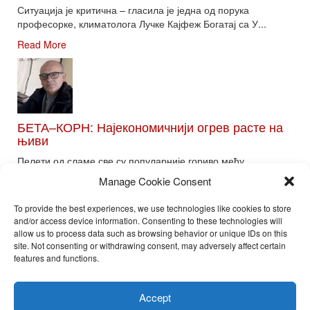
Ситуација је критична – гласила је једна од порука
професорке, климатолога Лучке Кајфеж Богатај са У...
Read More
БЕТА–КОРН: Најекономичнији огрев расте на
њиви
Пелети од сламе све су популарније гориво међу
потрошачима. Главне препреке већoj производњи овог ог...
Manage Cookie Consent
Read More
To provide the best experiences, we use technologies like cookies to store
and/or access device information. Consenting to these technologies will
allow us to process data such as browsing behavior or unique IDs on this
site. Not consenting or withdrawing consent, may adversely affect certain
Toggle
features and functions.
naviga
Nira Press d.o.o.
Accept
Sadržaj ovog sajta je zakonom zaštićena intelektualna svojina