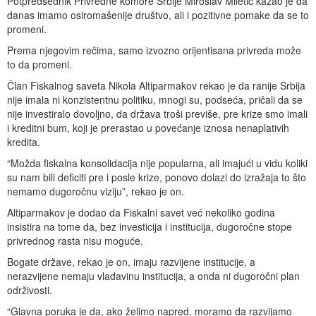
Potpredsednik Privredne komore Srbije Miroslav Miletić kazao je da
danas imamo osiromašenije društvo, ali i pozitivne pomake da se to
promeni.
Prema njegovim rečima, samo izvozno orijentisana privreda može
to da promeni.
Član Fiskalnog saveta Nikola Altiparmakov rekao je da ranije Srbija
nije imala ni konzistentnu politiku, mnogi su, podseća, pričali da se
nije investiralo dovoljno, da država troši previše, pre krize smo imali
i kreditni bum, koji je prerastao u povećanje iznosa nenaplativih
kredita.
“Možda fiskalna konsolidacija nije popularna, ali imajući u vidu koliki
su nam bili deficiti pre i posle krize, ponovo dolazi do izražaja to što
nemamo dugoročnu viziju”, rekao je on.
Altiparmakov je dodao da Fiskalni savet već nekoliko godina
insistira na tome da, bez investicija i institucija, dugoročne stope
privrednog rasta nisu moguće.
Bogate države, rekao je on, imaju razvijene institucije, a
nerazvijene nemaju vladavinu institucija, a onda ni dugoročni plan
održivosti.
“Glavna poruka je da, ako želimo napred, moramo da razvijamo