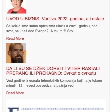
UVOD U BIZNIS: Varljiva 2022. godina, a i ostale
Sa koliko smo samo optimizma ulazili u 2021. godinu, ceo
svet, pa i naš deo Evrope?! A tek mi?! Srbi...
Read More
DA LI SU SE DŽEK DORSI I TVITER RASTALI
PRERANO ILI PREKASNO: Cvrkut o cvrkutu
Vest godine iz esnafa tehnoloških kompanija kojima je tokom
minulih 12 meseci posvećivana pažnja već...
Read More