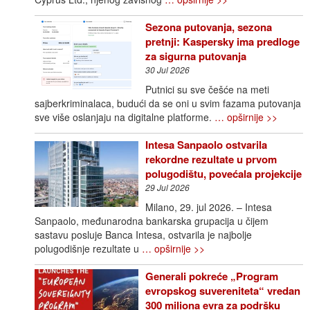
Sezona putovanja, sezona
pretnji: Kaspersky ima predloge
za sigurna putovanja
30 Jul 2026
Putnici su sve češće na meti
sajberkriminalaca, budući da se oni u svim fazama putovanja
sve više oslanjaju na digitalne platforme.
… opširnije >>
Intesa Sanpaolo ostvarila
rekordne rezultate u prvom
polugodištu, povećala projekcije
29 Jul 2026
Milano, 29. jul 2026. – Intesa
Sanpaolo, međunarodna bankarska grupacija u čijem
sastavu posluje Banca Intesa, ostvarila je najbolje
polugodišnje rezultate u
… opširnije >>
Generali pokreće „Program
evropskog suvereniteta“ vredan
300 miliona evra za podršku