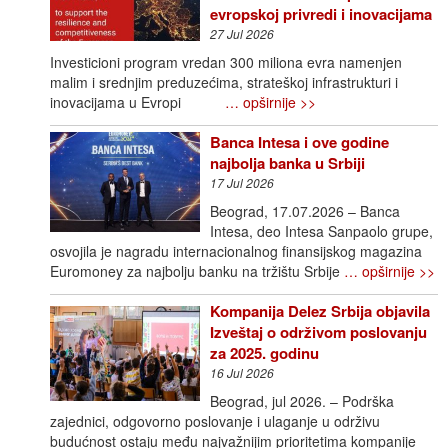
evropskoj privredi i inovacijama
27 Jul 2026
Investicioni program vredan 300 miliona evra namenjen
malim i srednjim preduzećima, strateškoj infrastrukturi i
inovacijama u Evropi
… opširnije >>
Banca Intesa i ove godine
najbolja banka u Srbiji
17 Jul 2026
Beograd, 17.07.2026 – Banca
Intesa, deo Intesa Sanpaolo grupe,
osvojila je nagradu internacionalnog finansijskog magazina
Euromoney za najbolju banku na tržištu Srbije
… opširnije >>
Kompanija Delez Srbija objavila
Izveštaj o održivom poslovanju
za 2025. godinu
16 Jul 2026
Beograd, jul 2026. – Podrška
zajednici, odgovorno poslovanje i ulaganje u održivu
budućnost ostaju među najvažnijim prioritetima kompanije