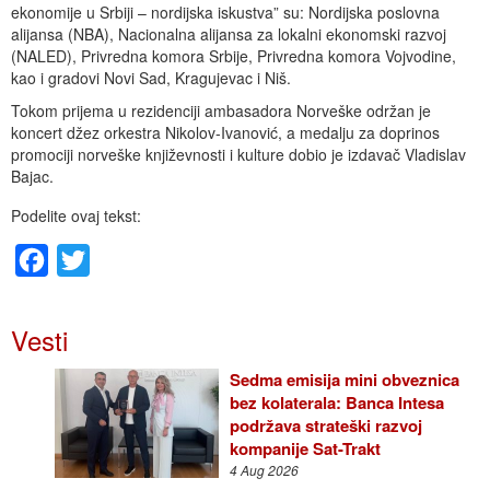
ekonomije u Srbiji – nordijska iskustva” su: Nordijska poslovna
alijansa (NBA), Nacionalna alijansa za lokalni ekonomski razvoj
(NALED), Privredna komora Srbije, Privredna komora Vojvodine,
kao i gradovi Novi Sad, Kragujevac i Niš.
Tokom prijema u rezidenciji ambasadora Norveške održan je
koncert džez orkestra Nikolov-Ivanović, a medalju za doprinos
promociji norveške književnosti i kulture dobio je izdavač Vladislav
Bajac.
Podelite ovaj tekst:
Facebook
Twitter
Vesti
Sedma emisija mini obveznica
bez kolaterala: Banca Intesa
podržava strateški razvoj
kompanije Sat-Trakt
4 Aug 2026