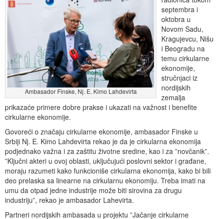
septembra i
oktobra u
Novom Sadu,
Kragujevcu, Nišu
i Beogradu na
temu cirkularne
ekonomije,
stručnjaci iz
nordijskih
Ambasador Finske, Nj. E. Kimo Lahdevirta
zemalja
prikazaće primere dobre prakse i ukazati na važnost i benefite
cirkularne ekonomije.
Govoreći o značaju cirkularne ekonomije, ambasador Finske u
Srbiji Nj. E. Kimo Lahdevirta rekao je da je cirkularna ekonomija
podjednako važna i za zaštitu životne sredine, kao i za ”novčanik”.
”Ključni akteri u ovoj oblasti, uključujući poslovni sektor i građane,
moraju razumeti kako funkcioniše cirkularna ekonomija, kako bi bili
deo prelaska sa linearne na cirkularnu ekonomiju. Treba imati na
umu da otpad jedne industrije može biti sirovina za drugu
industriju”, rekao je ambasador Lahevirta.
Partneri nordijskih ambasada u projektu ”Jačanje cirkularne