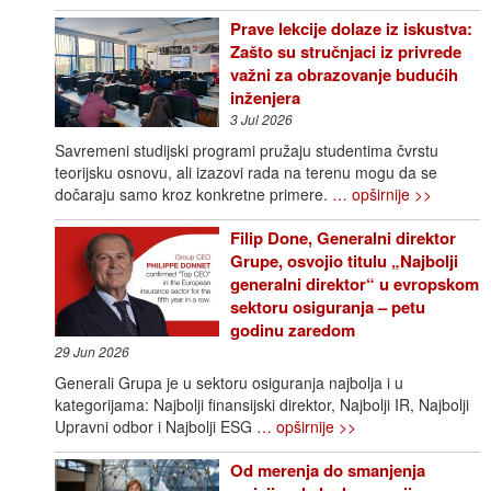
Prave lekcije dolaze iz iskustva:
Zašto su stručnjaci iz privrede
važni za obrazovanje budućih
inženjera
3 Jul 2026
Savremeni studijski programi pružaju studentima čvrstu
teorijsku osnovu, ali izazovi rada na terenu mogu da se
dočaraju samo kroz konkretne primere.
… opširnije >>
Filip Done, Generalni direktor
Grupe, osvojio titulu „Najbolji
generalni direktor“ u evropskom
sektoru osiguranja – petu
godinu zaredom
29 Jun 2026
Generali Grupa je u sektoru osiguranja najbolja i u
kategorijama: Najbolji finansijski direktor, Najbolji IR, Najbolji
Upravni odbor i Najbolji ESG
… opširnije >>
Od merenja do smanjenja