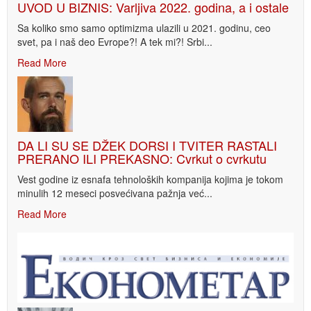
UVOD U BIZNIS: Varljiva 2022. godina, a i ostale
Sa koliko smo samo optimizma ulazili u 2021. godinu, ceo
svet, pa i naš deo Evrope?! A tek mi?! Srbi...
Read More
DA LI SU SE DŽEK DORSI I TVITER RASTALI
PRERANO ILI PREKASNO: Cvrkut o cvrkutu
Vest godine iz esnafa tehnoloških kompanija kojima je tokom
minulih 12 meseci posvećivana pažnja već...
Read More