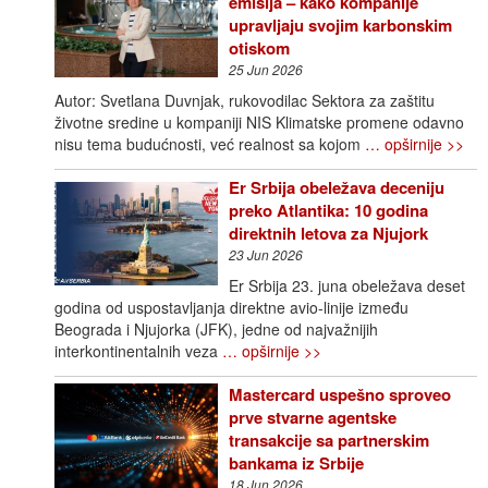
emisija – kako kompanije
upravljaju svojim karbonskim
otiskom
25 Jun 2026
Autor: Svetlana Duvnjak, rukovodilac Sektora za zaštitu
životne sredine u kompaniji NIS Klimatske promene odavno
nisu tema budućnosti, već realnost sa kojom
… opširnije >>
Er Srbija obeležava deceniju
preko Atlantika: 10 godina
direktnih letova za Njujork
23 Jun 2026
Er Srbija 23. juna obeležava deset
godina od uspostavljanja direktne avio-linije između
Beograda i Njujorka (JFK), jedne od najvažnijih
interkontinentalnih veza
… opširnije >>
Mastercard uspešno sproveo
prve stvarne agentske
transakcije sa partnerskim
bankama iz Srbije
18 Jun 2026