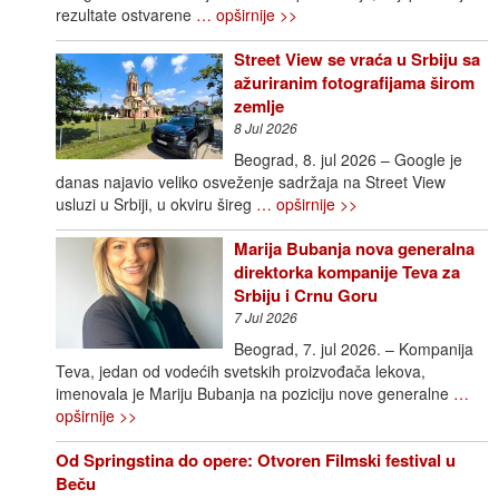
rezultate ostvarene
… opširnije >>
Street View se vraća u Srbiju sa
ažuriranim fotografijama širom
zemlje
8 Jul 2026
Beograd, 8. jul 2026 – Google je
danas najavio veliko osveženje sadržaja na Street View
usluzi u Srbiji, u okviru šireg
… opširnije >>
Marija Bubanja nova generalna
direktorka kompanije Teva za
Srbiju i Crnu Goru
7 Jul 2026
Beograd, 7. jul 2026. – Kompanija
Teva, jedan od vodećih svetskih proizvođača lekova,
imenovala je Mariju Bubanja na poziciju nove generalne
…
opširnije >>
Od Springstina do opere: Otvoren Filmski festival u
Beču