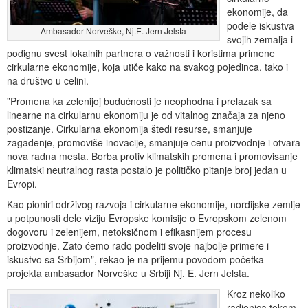
ekonomije, da
podele iskustva
Ambasador Norveške, Nj.E. Jern Jelsta
svojih zemalja i
podignu svest lokalnih partnera o važnosti i koristima primene
cirkularne ekonomije, koja utiče kako na svakog pojedinca, tako i
na društvo u celini.
”Promena ka zelenijoj budućnosti je neophodna i prelazak sa
linearne na cirkularnu ekonomiju je od vitalnog značaja za njeno
postizanje. Cirkularna ekonomija štedi resurse, smanjuje
zagađenje, promoviše inovacije, smanjuje cenu proizvodnje i otvara
nova radna mesta. Borba protiv klimatskih promena i promovisanje
klimatski neutralnog rasta postalo je političko pitanje broj jedan u
Evropi.
Kao pioniri održivog razvoja i cirkularne ekonomije, nordijske zemlje
u potpunosti dele viziju Evropske komisije o Evropskom zelenom
dogovoru i zelenijem, netoksičnom i efikasnijem procesu
proizvodnje. Zato ćemo rado podeliti svoje najbolje primere i
iskustvo sa Srbijom”, rekao je na prijemu povodom početka
projekta ambasador Norveške u Srbiji Nj. E. Jern Jelsta.
Kroz nekoliko
radionica tokom