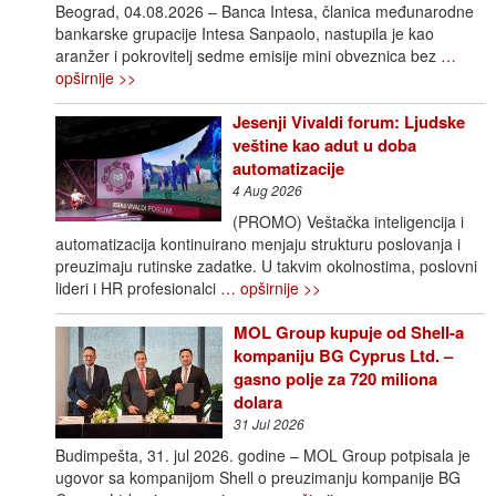
Beograd, 04.08.2026 – Banca Intesa, članica međunarodne
bankarske grupacije Intesa Sanpaolo, nastupila je kao
aranžer i pokrovitelj sedme emisije mini obveznica bez
…
opširnije >>
Jesenji Vivaldi forum: Ljudske
veštine kao adut u doba
automatizacije
4 Aug 2026
(PROMO) Veštačka inteligencija i
automatizacija kontinuirano menjaju strukturu poslovanja i
preuzimaju rutinske zadatke. U takvim okolnostima, poslovni
lideri i HR profesionalci
… opširnije >>
MOL Group kupuje od Shell-a
kompaniju BG Cyprus Ltd. –
gasno polje za 720 miliona
dolara
31 Jul 2026
Budimpešta, 31. jul 2026. godine – MOL Group potpisala je
ugovor sa kompanijom Shell o preuzimanju kompanije BG