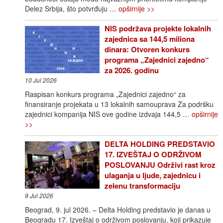
Delez Srbija, što potvrđuju
… opširnije >>
NIS podržava projekte lokalnih
zajednica sa 144,5 miliona
dinara: Otvoren konkurs
programa „Zajednici zajedno“
za 2026. godinu
10 Jul 2026
Raspisan konkurs programa „Zajednici zajedno“ za
finansiranje projekata u 13 lokalnih samouprava Za podršku
zajednici kompanija NIS ove godine izdvaja 144,5
… opširnije
>>
DELTA HOLDING PREDSTAVIO
17. IZVEŠTAJ O ODRŽIVOM
POSLOVANJU Održivi rast kroz
ulaganja u ljude, zajednicu i
zelenu transformaciju
9 Jul 2026
Beograd, 9. jul 2026. – Delta Holding predstavio je danas u
Beogradu 17. Izveštaj o održivom poslovanju, koji prikazuje