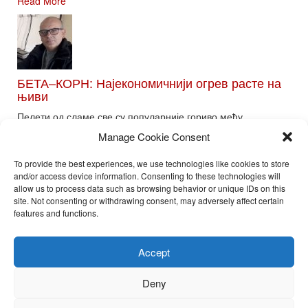
Read More
БЕТА–КОРН: Најекономичнији огрев расте на
њиви
Пелети од сламе све су популарније гориво међу
потрошачима. Главне препреке већoj производњи овог ог...
Manage Cookie Consent
Read More
To provide the best experiences, we use technologies like cookies to store
and/or access device information. Consenting to these technologies will
allow us to process data such as browsing behavior or unique IDs on this
site. Not consenting or withdrawing consent, may adversely affect certain
Toggle
features and functions.
naviga
Nira Press d.o.o.
Accept
Sadržaj ovog sajta je zakonom zaštićena intelektualna svojina
preduzeća NiraPress d.o.o. Svako neovlašćeno korišćenje,
Deny
kopiranje, objavljivanje celine ili delova bilo kog proizvoda NiraPress
d.o.o. je kažnjivo po zakonu.