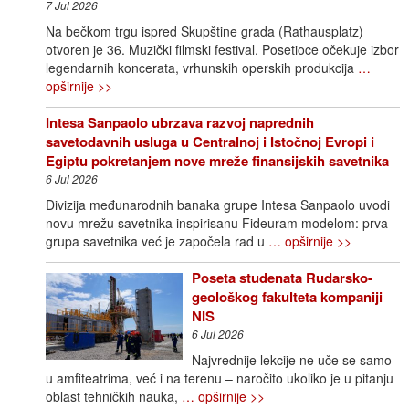
7 Jul 2026
Na bečkom trgu ispred Skupštine grada (Rathausplatz)
otvoren je 36. Muzički filmski festival. Posetioce očekuje izbor
legendarnih koncerata, vrhunskih operskih produkcija
…
opširnije >>
Intesa Sanpaolo ubrzava razvoj naprednih
savetodavnih usluga u Centralnoj i Istočnoj Evropi i
Egiptu pokretanjem nove mreže finansijskih savetnika
6 Jul 2026
Divizija međunarodnih banaka grupe Intesa Sanpaolo uvodi
novu mrežu savetnika inspirisanu Fideuram modelom: prva
grupa savetnika već je započela rad u
… opširnije >>
Poseta studenata Rudarsko-
geološkog fakulteta kompaniji
NIS
6 Jul 2026
Najvrednije lekcije ne uče se samo
u amfiteatrima, već i na terenu – naročito ukoliko je u pitanju
oblast tehničkih nauka,
… opširnije >>