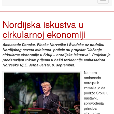
naviga
Nordijska iskustva u
cirkularnoj ekonomiji
Ambasade Danske, Finske Norveške i Švedske uz podršku
Nordijskog saveta ministara počele su projekat ”Jačanje
cirkularne ekonomije u Srbiji – nordijska iskustva”. Projekat je
predstavljen tokom prijema u bašti rezidencije ambasadora
Norveške Nj.E. Jerna Jelste, 9. septembra.
Namera
ambasada
nordijskih
zemalja je da
podrže Srbiju u
nastavku
sprovođenja
principa
cirkularne