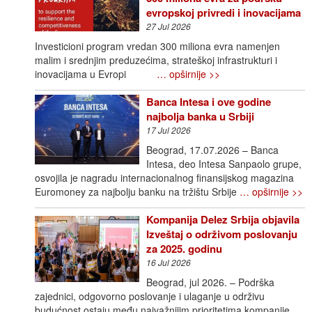
evropskoj privredi i inovacijama
27 Jul 2026
Investicioni program vredan 300 miliona evra namenjen
malim i srednjim preduzećima, strateškoj infrastrukturi i
inovacijama u Evropi
… opširnije >>
Banca Intesa i ove godine
najbolja banka u Srbiji
17 Jul 2026
Beograd, 17.07.2026 – Banca
Intesa, deo Intesa Sanpaolo grupe,
osvojila je nagradu internacionalnog finansijskog magazina
Euromoney za najbolju banku na tržištu Srbije
… opširnije >>
Kompanija Delez Srbija objavila
Izveštaj o održivom poslovanju
za 2025. godinu
16 Jul 2026
Beograd, jul 2026. – Podrška
zajednici, odgovorno poslovanje i ulaganje u održivu
budućnost ostaju među najvažnijim prioritetima kompanije