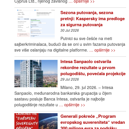
Cyprus Ltd., njenog zavisnog
… opširnije >>
Sezona putovanja, sezona
pretnji: Kaspersky ima predloge
za sigurna putovanja
30 Jul 2026
Putnici su sve češće na meti
sajberkriminalaca, budući da se oni u svim fazama putovanja
sve više oslanjaju na digitalne platforme.
… opširnije >>
Intesa Sanpaolo ostvarila
rekordne rezultate u prvom
polugodištu, povećala projekcije
29 Jul 2026
Milano, 29. jul 2026. – Intesa
Sanpaolo, međunarodna bankarska grupacija u čijem
sastavu posluje Banca Intesa, ostvarila je najbolje
polugodišnje rezultate u
… opširnije >>
Generali pokreće „Program
evropskog suvereniteta“ vredan
300 miliona evra za podršku