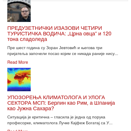
ПРЕДУЗЕТНИЧКИ ИЗАЗОВИ ЧЕТИРИ
ТУРИСТИЧКА ВОДИЧА: „Црна овца“ и 120
тона сладоледа
Пре шест година су Зоран Јевтовић и његова три
пријатеља започели посао којим се никада раније нису...
Read More
УПОЗОРЕЊА КЛИМАТОЛОГА И УЛОГА
СЕКТОРА МСП: Берлин као Рим, а Шпанија
као Јужна Сахара?
Ситуација је критична – гласила је једна од порука
професорке, климатолога Лучке Кајфеж Богатај са У...