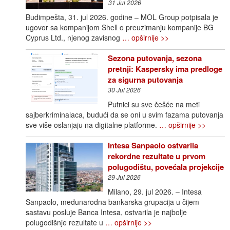
31 Jul 2026
Budimpešta, 31. jul 2026. godine – MOL Group potpisala je
ugovor sa kompanijom Shell o preuzimanju kompanije BG
Cyprus Ltd., njenog zavisnog
… opširnije >>
Sezona putovanja, sezona
pretnji: Kaspersky ima predloge
za sigurna putovanja
30 Jul 2026
Putnici su sve češće na meti
sajberkriminalaca, budući da se oni u svim fazama putovanja
sve više oslanjaju na digitalne platforme.
… opširnije >>
Intesa Sanpaolo ostvarila
rekordne rezultate u prvom
polugodištu, povećala projekcije
29 Jul 2026
Milano, 29. jul 2026. – Intesa
Sanpaolo, međunarodna bankarska grupacija u čijem
sastavu posluje Banca Intesa, ostvarila je najbolje
polugodišnje rezultate u
… opširnije >>