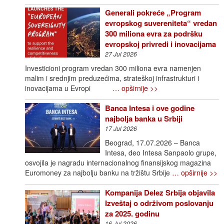
Generali pokreće „Program
evropskog suvereniteta“ vredan
300 miliona evra za podršku
evropskoj privredi i inovacijama
27 Jul 2026
Investicioni program vredan 300 miliona evra namenjen
malim i srednjim preduzećima, strateškoj infrastrukturi i
inovacijama u Evropi
… opširnije >>
Banca Intesa i ove godine
najbolja banka u Srbiji
17 Jul 2026
Beograd, 17.07.2026 – Banca
Intesa, deo Intesa Sanpaolo grupe,
osvojila je nagradu internacionalnog finansijskog magazina
Euromoney za najbolju banku na tržištu Srbije
… opširnije >>
Kompanija Delez Srbija objavila
Izveštaj o održivom poslovanju
za 2025. godinu
16 Jul 2026