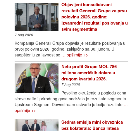
Objavljeni konsolidovani
rezultati Generali Grupe za prvu
polovinu 2026. godine:
Izvanredni rezultati poslovanja u
svim segmentima
7 Aug 2026
Kompanija Generali Grupa objavila je rezultate poslovanja u
prvoj polovini 2026. godine, zaključno sa 30. junom. U
saopštenju za javnost se
… opširnije >>
Neto profit Grupe MOL 786
miliona američkih dolara u
drugom kvartalu 2026.
7 Aug 2026
Povoljno okruženje u pogledu cena
sirove nafte i prirodnog gasa podržalo je rezultate segmenta
Upstream Segment Downstream ostvario je bolje rezultate
…
opširnije >>
Sedma emisija mini obveznica
bez kolaterala: Banca Intesa