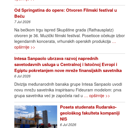
Od Springstina do opere: Otvoren Filmski festival u
Beču
7 Jul 2026
Na bečkom trgu ispred Skupštine grada (Rathausplatz)
otvoren je 36. Muzički filmski festival. Posetioce očekuje izbor
legendarnih koncerata, vrhunskih operskih produkcija
…
opširnije >>
Intesa Sanpaolo ubrzava razvoj naprednih
savetodavnih usluga u Centralnoj i Istočnoj Evropi i
Egiptu pokretanjem nove mreže finansijskih savetnika
6 Jul 2026
Divizija međunarodnih banaka grupe Intesa Sanpaolo uvodi
novu mrežu savetnika inspirisanu Fideuram modelom: prva
grupa savetnika već je započela rad u
… opširnije >>
Poseta studenata Rudarsko-
geološkog fakulteta kompaniji
NIS
6 Jul 2026