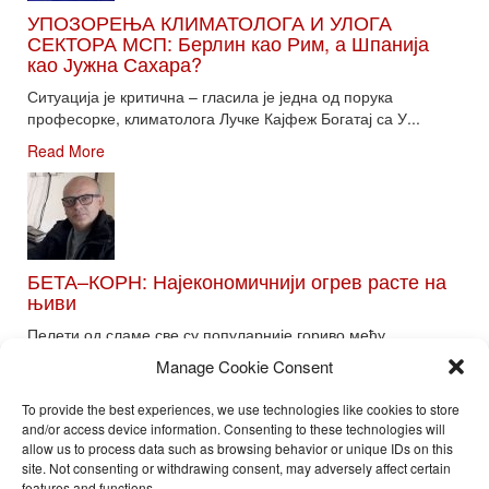
УПОЗОРЕЊА КЛИМАТОЛОГА И УЛОГА
СЕКТОРА МСП: Берлин као Рим, а Шпанија
као Јужна Сахара?
Ситуација је критична – гласила је једна од порука
професорке, климатолога Лучке Кајфеж Богатај са У...
Read More
БЕТА–КОРН: Најекономичнији огрев расте на
њиви
Пелети од сламе све су популарније гориво међу
потрошачима. Главне препреке већoj производњи овог ог...
Manage Cookie Consent
Read More
To provide the best experiences, we use technologies like cookies to store
and/or access device information. Consenting to these technologies will
allow us to process data such as browsing behavior or unique IDs on this
site. Not consenting or withdrawing consent, may adversely affect certain
Toggle
features and functions.