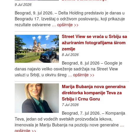
9 Jul 2026
Beograd, 9. jul 2026. – Delta Holding predstavio je danas u
Beogradu 17. Izveštaj o održivom poslovanju, koji prikazuje
rezultate ostvarene
… opširnije >>
Street View se vraća u Srbiju sa
ažuriranim fotografijama širom
zemlje
8 Jul 2026
Beograd, 8. jul 2026 – Google je
danas najavio veliko osveženje sadržaja na Street View
usluzi u Srbiji, u okviru šireg
… opširnije >>
Marija Bubanja nova generalna
direktorka kompanije Teva za
Srbiju i Crnu Goru
7 Jul 2026
Beograd, 7. jul 2026. – Kompanija
Teva, jedan od vodećih svetskih proizvođača lekova,
imenovala je Mariju Bubanja na poziciju nove generalne
…
opširnije >>