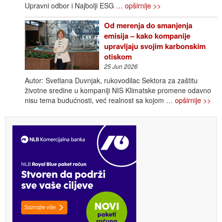
Upravni odbor i Najbolji ESG
… opširnije >>
Od merenja do smanjenja
emisija – kako kompanije
upravljaju svojim karbonskim
otiskom
25 Jun 2026
Autor: Svetlana Duvnjak, rukovodilac Sektora za zaštitu
životne sredine u kompaniji NIS Klimatske promene odavno
nisu tema budućnosti, već realnost sa kojom
… opširnije >>