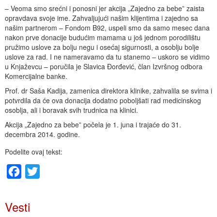
– Veoma smo srećni i ponosni jer akcija „Zajedno za bebe” zaista
opravdava svoje ime. Zahvaljujući našim klijentima i zajedno sa
našim partnerom – Fondom B92, uspeli smo da samo mesec dana
nakon prve donacije budućim mamama u još jednom porodilištu
pružimo uslove za bolju negu i osećaj sigurnosti, a osoblju bolje
uslove za rad. I ne nameravamo da tu stanemo – uskoro se vidimo
u Knjaževcu – poručila je Slavica Đorđević, član Izvršnog odbora
Komercijalne banke.
Prof. dr Saša Kadija, zamenica direktora klinike, zahvalila se svima i
potvrdila da će ova donacija dodatno poboljšati rad medicinskog
osoblja, ali i boravak svih trudnica na klinici.
Akcija „Zajedno za bebe” počela je 1. juna i trajaće do 31.
decembra 2014. godine.
Podelite ovaj tekst:
Facebook
Twitter
Vesti