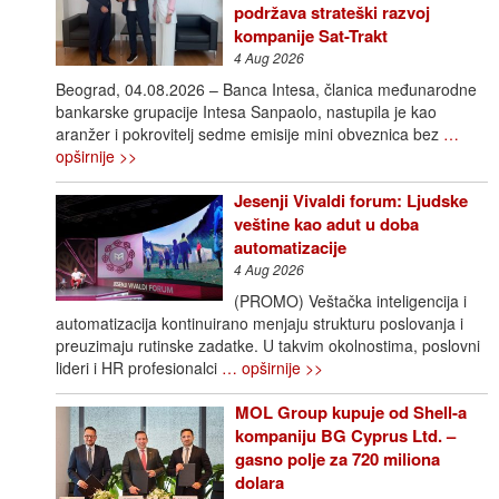
podržava strateški razvoj
kompanije Sat-Trakt
4 Aug 2026
Beograd, 04.08.2026 – Banca Intesa, članica međunarodne
bankarske grupacije Intesa Sanpaolo, nastupila je kao
aranžer i pokrovitelj sedme emisije mini obveznica bez
…
opširnije >>
Jesenji Vivaldi forum: Ljudske
veštine kao adut u doba
automatizacije
4 Aug 2026
(PROMO) Veštačka inteligencija i
automatizacija kontinuirano menjaju strukturu poslovanja i
preuzimaju rutinske zadatke. U takvim okolnostima, poslovni
lideri i HR profesionalci
… opširnije >>
MOL Group kupuje od Shell-a
kompaniju BG Cyprus Ltd. –
gasno polje za 720 miliona
dolara