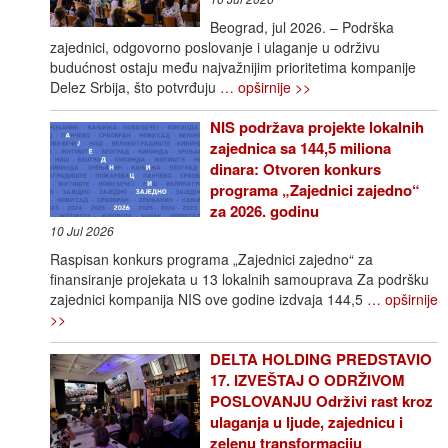
Beograd, jul 2026. – Podrška
zajednici, odgovorno poslovanje i ulaganje u održivu
budućnost ostaju među najvažnijim prioritetima kompanije
Delez Srbija, što potvrđuju
… opširnije >>
NIS podržava projekte lokalnih
zajednica sa 144,5 miliona
dinara: Otvoren konkurs
programa „Zajednici zajedno“
za 2026. godinu
10 Jul 2026
Raspisan konkurs programa „Zajednici zajedno“ za
finansiranje projekata u 13 lokalnih samouprava Za podršku
zajednici kompanija NIS ove godine izdvaja 144,5
… opširnije
>>
DELTA HOLDING PREDSTAVIO
17. IZVEŠTAJ O ODRŽIVOM
POSLOVANJU Održivi rast kroz
ulaganja u ljude, zajednicu i
zelenu transformaciju