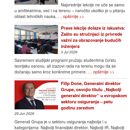
Najvrednije lekcije ne uče se samo
u amfiteatrima, već i na terenu – naročito ukoliko je u pitanju
oblast tehničkih nauka,
… opširnije >>
Prave lekcije dolaze iz iskustva:
Zašto su stručnjaci iz privrede
važni za obrazovanje budućih
inženjera
3 Jul 2026
Savremeni studijski programi pružaju studentima čvrstu
teorijsku osnovu, ali izazovi rada na terenu mogu da se
dočaraju samo kroz konkretne primere.
… opširnije >>
Filip Done, Generalni direktor
Grupe, osvojio titulu „Najbolji
generalni direktor“ u evropskom
sektoru osiguranja – petu
godinu zaredom
29 Jun 2026
Generali Grupa je u sektoru osiguranja najbolja i u
kategorijama: Najbolji finansijski direktor, Najbolji IR, Najbolji