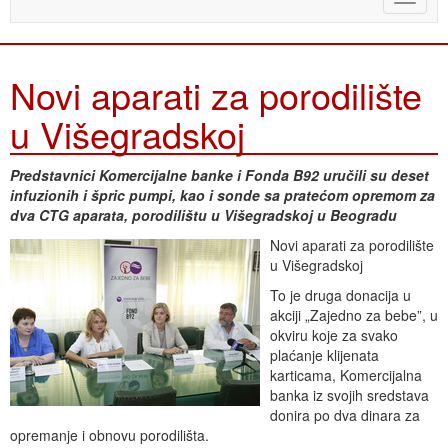
naviga
Novi aparati za porodilište
u Višegradskoj
Predstavnici Komercijalne banke i Fonda B92 uručili su deset
infuzionih i špric pumpi, kao i sonde sa pratećom opremom za
dva CTG aparata, porodilištu u Višegradskoj u Beogradu
Novi aparati za porodilište
u Višegradskoj
To je druga donacija u
akciji „Zajedno za bebe”, u
okviru koje za svako
plaćanje klijenata
karticama, Komercijalna
banka iz svojih sredstava
donira po dva dinara za
opremanje i obnovu porodilišta.