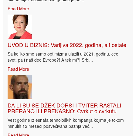
Read More
UVOD U BIZNIS: Varljiva 2022. godina, a i ostale
Sa koliko smo samo optimizma ulazili u 2021. godinu, ceo
svet, pa i naš deo Evrope?! A tek mi?! Srbi...
Read More
DA LI SU SE DŽEK DORSI I TVITER RASTALI
PRERANO ILI PREKASNO: Cvrkut o cvrkutu
Vest godine iz esnafa tehnoloških kompanija kojima je tokom
minulih 12 meseci posvećivana pažnja već...
Read More