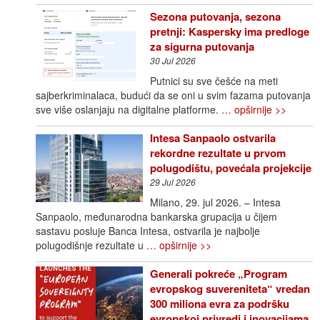
Sezona putovanja, sezona
pretnji: Kaspersky ima predloge
za sigurna putovanja
30 Jul 2026
Putnici su sve češće na meti
sajberkriminalaca, budući da se oni u svim fazama putovanja
sve više oslanjaju na digitalne platforme.
… opširnije >>
Intesa Sanpaolo ostvarila
rekordne rezultate u prvom
polugodištu, povećala projekcije
29 Jul 2026
Milano, 29. jul 2026. – Intesa
Sanpaolo, međunarodna bankarska grupacija u čijem
sastavu posluje Banca Intesa, ostvarila je najbolje
polugodišnje rezultate u
… opširnije >>
Generali pokreće „Program
evropskog suvereniteta“ vredan
300 miliona evra za podršku
evropskoj privredi i inovacijama