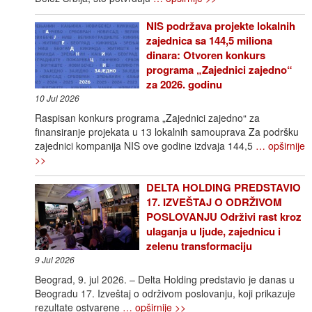
NIS podržava projekte lokalnih
zajednica sa 144,5 miliona
dinara: Otvoren konkurs
programa „Zajednici zajedno“
za 2026. godinu
10 Jul 2026
Raspisan konkurs programa „Zajednici zajedno“ za
finansiranje projekata u 13 lokalnih samouprava Za podršku
zajednici kompanija NIS ove godine izdvaja 144,5
… opširnije
>>
DELTA HOLDING PREDSTAVIO
17. IZVEŠTAJ O ODRŽIVOM
POSLOVANJU Održivi rast kroz
ulaganja u ljude, zajednicu i
zelenu transformaciju
9 Jul 2026
Beograd, 9. jul 2026. – Delta Holding predstavio je danas u
Beogradu 17. Izveštaj o održivom poslovanju, koji prikazuje
rezultate ostvarene
… opširnije >>