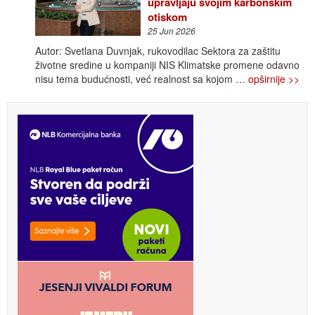
upravljaju svojim karbonskim
otiskom
25 Jun 2026
Autor: Svetlana Duvnjak, rukovodilac Sektora za zaštitu
životne sredine u kompaniji NIS Klimatske promene odavno
nisu tema budućnosti, već realnost sa kojom
… opširnije >>