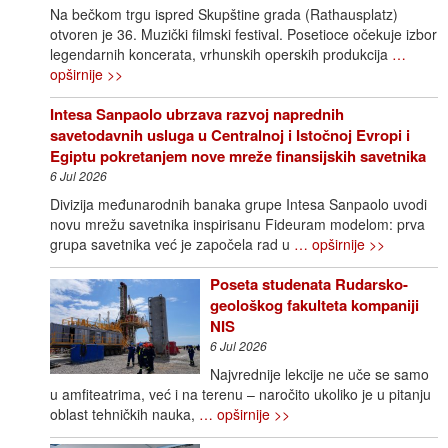
Na bečkom trgu ispred Skupštine grada (Rathausplatz)
otvoren je 36. Muzički filmski festival. Posetioce očekuje izbor
legendarnih koncerata, vrhunskih operskih produkcija
…
opširnije >>
Intesa Sanpaolo ubrzava razvoj naprednih
savetodavnih usluga u Centralnoj i Istočnoj Evropi i
Egiptu pokretanjem nove mreže finansijskih savetnika
6 Jul 2026
Divizija međunarodnih banaka grupe Intesa Sanpaolo uvodi
novu mrežu savetnika inspirisanu Fideuram modelom: prva
grupa savetnika već je započela rad u
… opširnije >>
Poseta studenata Rudarsko-
geološkog fakulteta kompaniji
NIS
6 Jul 2026
Najvrednije lekcije ne uče se samo
u amfiteatrima, već i na terenu – naročito ukoliko je u pitanju
oblast tehničkih nauka,
… opširnije >>