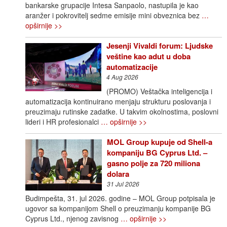
bankarske grupacije Intesa Sanpaolo, nastupila je kao
aranžer i pokrovitelj sedme emisije mini obveznica bez
…
opširnije >>
Jesenji Vivaldi forum: Ljudske
veštine kao adut u doba
automatizacije
4 Aug 2026
(PROMO) Veštačka inteligencija i
automatizacija kontinuirano menjaju strukturu poslovanja i
preuzimaju rutinske zadatke. U takvim okolnostima, poslovni
lideri i HR profesionalci
… opširnije >>
MOL Group kupuje od Shell-a
kompaniju BG Cyprus Ltd. –
gasno polje za 720 miliona
dolara
31 Jul 2026
Budimpešta, 31. jul 2026. godine – MOL Group potpisala je
ugovor sa kompanijom Shell o preuzimanju kompanije BG
Cyprus Ltd., njenog zavisnog
… opširnije >>