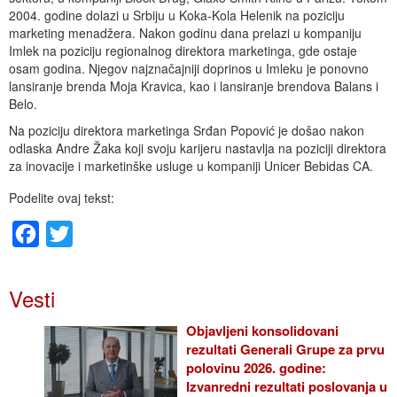
2004. godine dolazi u Srbiju u Koka-Kola Helenik na poziciju
marketing menadžera. Nakon godinu dana prelazi u kompaniju
Imlek na poziciju regionalnog direktora marketinga, gde ostaje
osam godina. Njegov najznačajniji doprinos u Imleku je ponovno
lansiranje brenda Moja Kravica, kao i lansiranje brendova Balans i
Belo.
Na poziciju direktora marketinga Srđan Popović je došao nakon
odlaska Andre Žaka koji svoju karijeru nastavlja na poziciji direktora
za inovacije i marketinške usluge u kompaniji Unicer Bebidas CA.
Podelite ovaj tekst:
Facebook
Twitter
Vesti
Objavljeni konsolidovani
rezultati Generali Grupe za prvu
polovinu 2026. godine:
Izvanredni rezultati poslovanja u