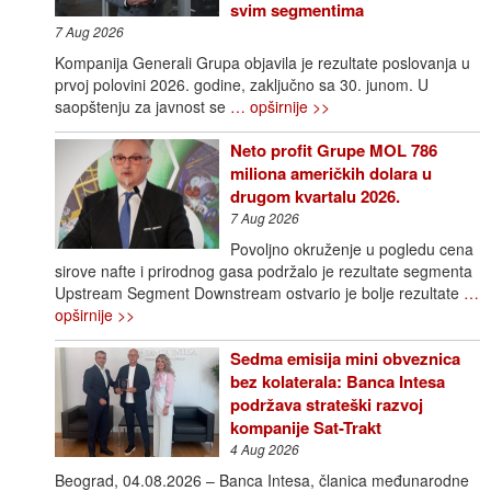
svim segmentima
7 Aug 2026
Kompanija Generali Grupa objavila je rezultate poslovanja u
prvoj polovini 2026. godine, zaključno sa 30. junom. U
saopštenju za javnost se
… opširnije >>
Neto profit Grupe MOL 786
miliona američkih dolara u
drugom kvartalu 2026.
7 Aug 2026
Povoljno okruženje u pogledu cena
sirove nafte i prirodnog gasa podržalo je rezultate segmenta
Upstream Segment Downstream ostvario je bolje rezultate
…
opširnije >>
Sedma emisija mini obveznica
bez kolaterala: Banca Intesa
podržava strateški razvoj
kompanije Sat-Trakt
4 Aug 2026
Beograd, 04.08.2026 – Banca Intesa, članica međunarodne