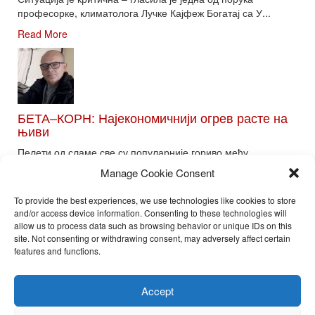
професорке, климатолога Лучке Кајфеж Богатај са У...
Read More
БЕТА–КОРН: Најекономичнији огрев расте на
њиви
Пелети од сламе све су популарније гориво међу
потрошачима. Главне препреке већoj производњи овог ог...
Manage Cookie Consent
Read More
To provide the best experiences, we use technologies like cookies to store
and/or access device information. Consenting to these technologies will
allow us to process data such as browsing behavior or unique IDs on this
site. Not consenting or withdrawing consent, may adversely affect certain
Toggle
features and functions.
naviga
Nira Press d.o.o.
Accept
Sadržaj ovog sajta je zakonom zaštićena intelektualna svojina
preduzeća NiraPress d.o.o. Svako neovlašćeno korišćenje,