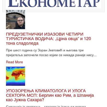
ПРЕДУЗЕТНИЧКИ ИЗАЗОВИ ЧЕТИРИ
ТУРИСТИЧКА ВОДИЧА: „Црна овца“ и 120
тона сладоледа
Пре шест година су Зоран Јевтовић и његова три
пријатеља започели посао којим се никада раније нису...
Read More
УПОЗОРЕЊА КЛИМАТОЛОГА И УЛОГА
СЕКТОРА МСП: Берлин као Рим, а Шпанија
као Јужна Сахара?
Ситуација је критична – гласила је једна од порука