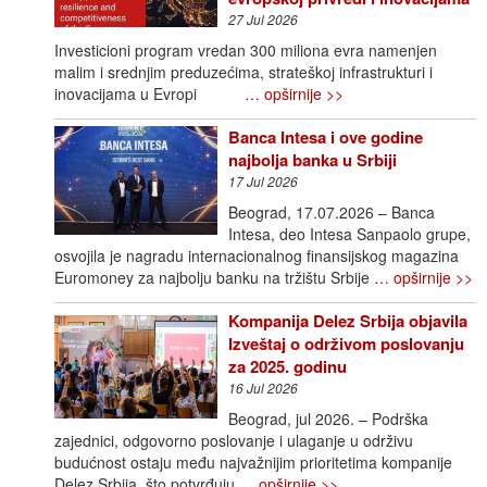
27 Jul 2026
Investicioni program vredan 300 miliona evra namenjen
malim i srednjim preduzećima, strateškoj infrastrukturi i
inovacijama u Evropi
… opširnije >>
Banca Intesa i ove godine
najbolja banka u Srbiji
17 Jul 2026
Beograd, 17.07.2026 – Banca
Intesa, deo Intesa Sanpaolo grupe,
osvojila je nagradu internacionalnog finansijskog magazina
Euromoney za najbolju banku na tržištu Srbije
… opširnije >>
Kompanija Delez Srbija objavila
Izveštaj o održivom poslovanju
za 2025. godinu
16 Jul 2026
Beograd, jul 2026. – Podrška
zajednici, odgovorno poslovanje i ulaganje u održivu
budućnost ostaju među najvažnijim prioritetima kompanije
Delez Srbija, što potvrđuju
… opširnije >>