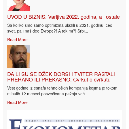
UVOD U BIZNIS: Varljiva 2022. godina, a i ostale
Sa koliko smo samo optimizma ulazili u 2021. godinu, ceo
svet, pa i naš deo Evrope?! A tek mi?! Srbi...
Read More
DA LI SU SE DŽEK DORSI I TVITER RASTALI
PRERANO ILI PREKASNO: Cvrkut o cvrkutu
Vest godine iz esnafa tehnoloških kompanija kojima je tokom
minulih 12 meseci posvećivana pažnja već...
Read More