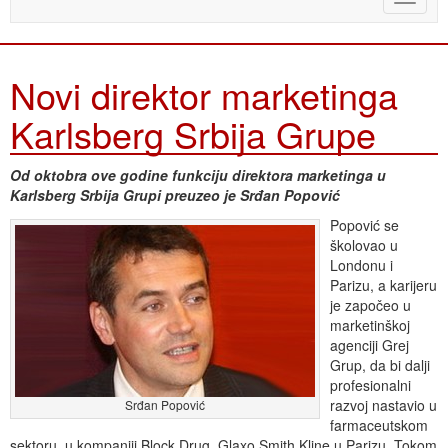
naviga
Novi direktor marketinga
Karlsberg Srbija Grupe
Od oktobra ove godine funkciju direktora marketinga u
Karlsberg Srbija Grupi preuzeo je Srđan Popović
Popović se
školovao u
Londonu i
Parizu, a karijeru
je započeo u
marketinškoj
agenciji Grej
Grup, da bi dalji
profesionalni
razvoj nastavio u
Srđan Popović
farmaceutskom
sektoru, u kompaniji Block Drug, Glaxo Smith Kline u Parizu. Tokom