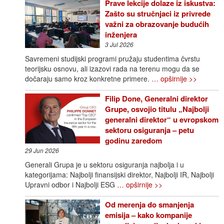
Prave lekcije dolaze iz iskustva:
Zašto su stručnjaci iz privrede
važni za obrazovanje budućih
inženjera
3 Jul 2026
Savremeni studijski programi pružaju studentima čvrstu
teorijsku osnovu, ali izazovi rada na terenu mogu da se
dočaraju samo kroz konkretne primere.
… opširnije >>
Filip Done, Generalni direktor
Grupe, osvojio titulu „Najbolji
generalni direktor“ u evropskom
sektoru osiguranja – petu
godinu zaredom
29 Jun 2026
Generali Grupa je u sektoru osiguranja najbolja i u
kategorijama: Najbolji finansijski direktor, Najbolji IR, Najbolji
Upravni odbor i Najbolji ESG
… opširnije >>
Od merenja do smanjenja
emisija – kako kompanije