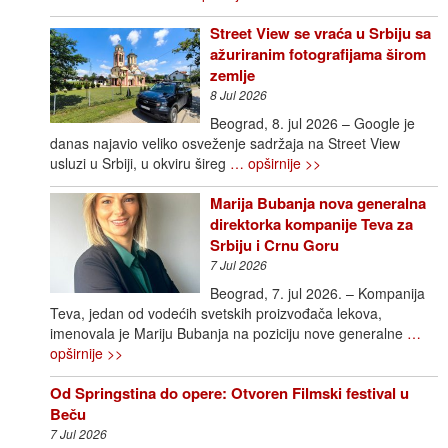
Street View se vraća u Srbiju sa
ažuriranim fotografijama širom
zemlje
8 Jul 2026
Beograd, 8. jul 2026 – Google je
danas najavio veliko osveženje sadržaja na Street View
usluzi u Srbiji, u okviru šireg
… opširnije >>
Marija Bubanja nova generalna
direktorka kompanije Teva za
Srbiju i Crnu Goru
7 Jul 2026
Beograd, 7. jul 2026. – Kompanija
Teva, jedan od vodećih svetskih proizvođača lekova,
imenovala je Mariju Bubanja na poziciju nove generalne
…
opširnije >>
Od Springstina do opere: Otvoren Filmski festival u
Beču
7 Jul 2026