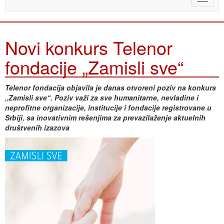
naviga
Novi konkurs Telenor
fondacije „Zamisli sve“
Telenor fondacija objavila je danas otvoreni poziv na konkurs
„Zamisli sve“. Poziv važi za sve humanitarne, nevladine i
neprofitne organizacije, institucije i fondacije registrovane u
Srbiji, sa inovativnim rešenjima za prevazilaženje aktuelnih
društvenih izazova