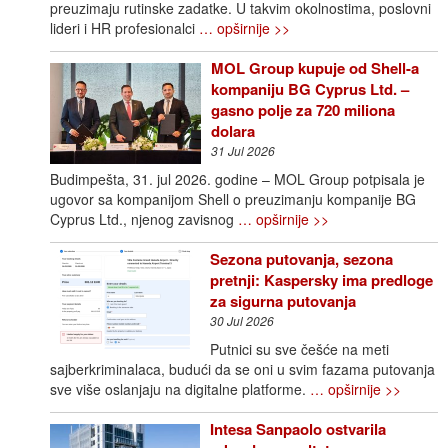
preuzimaju rutinske zadatke. U takvim okolnostima, poslovni
lideri i HR profesionalci
… opširnije >>
MOL Group kupuje od Shell-a
kompaniju BG Cyprus Ltd. –
gasno polje za 720 miliona
dolara
31 Jul 2026
Budimpešta, 31. jul 2026. godine – MOL Group potpisala je
ugovor sa kompanijom Shell o preuzimanju kompanije BG
Cyprus Ltd., njenog zavisnog
… opširnije >>
Sezona putovanja, sezona
pretnji: Kaspersky ima predloge
za sigurna putovanja
30 Jul 2026
Putnici su sve češće na meti
sajberkriminalaca, budući da se oni u svim fazama putovanja
sve više oslanjaju na digitalne platforme.
… opširnije >>
Intesa Sanpaolo ostvarila