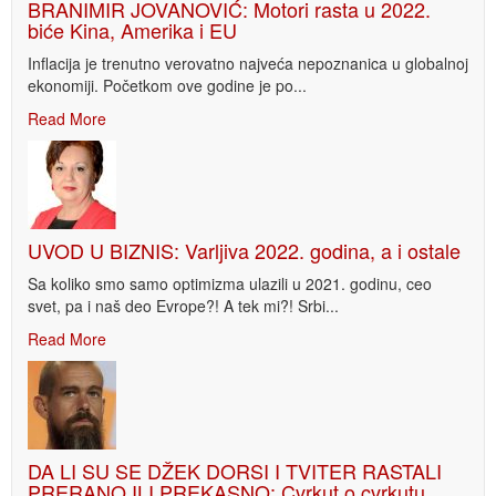
BRANIMIR JOVANOVIĆ: Motori rasta u 2022.
biće Kina, Amerika i EU
Inflacija je trenutno verovatno najveća nepoznanica u globalnoj
ekonomiji. Početkom ove godine je po...
Read More
UVOD U BIZNIS: Varljiva 2022. godina, a i ostale
Sa koliko smo samo optimizma ulazili u 2021. godinu, ceo
svet, pa i naš deo Evrope?! A tek mi?! Srbi...
Read More
DA LI SU SE DŽEK DORSI I TVITER RASTALI
PRERANO ILI PREKASNO: Cvrkut o cvrkutu