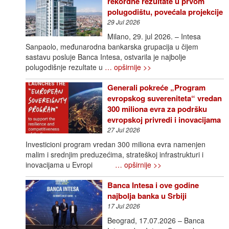
rekordne rezultate u prvom
polugodištu, povećala projekcije
29 Jul 2026
Milano, 29. jul 2026. – Intesa
Sanpaolo, međunarodna bankarska grupacija u čijem
sastavu posluje Banca Intesa, ostvarila je najbolje
polugodišnje rezultate u
… opširnije >>
Generali pokreće „Program
evropskog suvereniteta“ vredan
300 miliona evra za podršku
evropskoj privredi i inovacijama
27 Jul 2026
Investicioni program vredan 300 miliona evra namenjen
malim i srednjim preduzećima, strateškoj infrastrukturi i
inovacijama u Evropi
… opširnije >>
Banca Intesa i ove godine
najbolja banka u Srbiji
17 Jul 2026
Beograd, 17.07.2026 – Banca