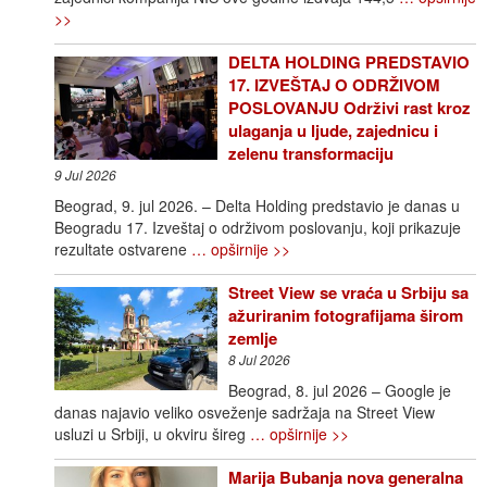
>>
DELTA HOLDING PREDSTAVIO
17. IZVEŠTAJ O ODRŽIVOM
POSLOVANJU Održivi rast kroz
ulaganja u ljude, zajednicu i
zelenu transformaciju
9 Jul 2026
Beograd, 9. jul 2026. – Delta Holding predstavio je danas u
Beogradu 17. Izveštaj o održivom poslovanju, koji prikazuje
rezultate ostvarene
… opširnije >>
Street View se vraća u Srbiju sa
ažuriranim fotografijama širom
zemlje
8 Jul 2026
Beograd, 8. jul 2026 – Google je
danas najavio veliko osveženje sadržaja na Street View
usluzi u Srbiji, u okviru šireg
… opširnije >>
Marija Bubanja nova generalna