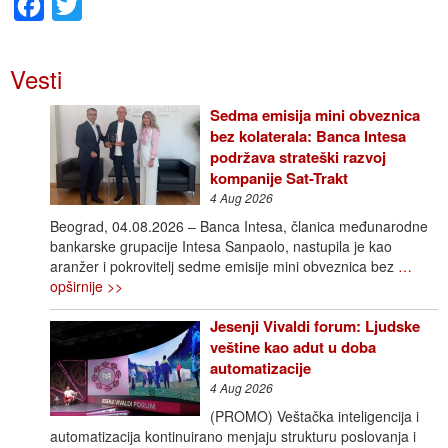
Facebook
Twitter
Vesti
Sedma emisija mini obveznica
bez kolaterala: Banca Intesa
podržava strateški razvoj
kompanije Sat-Trakt
4 Aug 2026
Beograd, 04.08.2026 – Banca Intesa, članica međunarodne
bankarske grupacije Intesa Sanpaolo, nastupila je kao
aranžer i pokrovitelj sedme emisije mini obveznica bez
…
opširnije >>
Jesenji Vivaldi forum: Ljudske
veštine kao adut u doba
automatizacije
4 Aug 2026
(PROMO) Veštačka inteligencija i
automatizacija kontinuirano menjaju strukturu poslovanja i