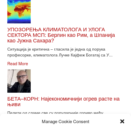
УПОЗОРЕЊА КЛИМАТОЛОГА И УЛОГА
СЕКТОРА МСП: Берлин као Рим, а Шпанија
као Јужна Сахара?
Ситуација је критична – гласила је једна од порука
професорке, климатолога Лучке Кајфеж Богатај са У...
Read More
БЕТА–КОРН: Најекономичнији огрев расте на
њиви
Пелети од сламе све су популарније гориво међу
потрошачима. Главне препреке већoj производњи овог ог...
Manage Cookie Consent
Read More