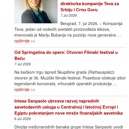
direktorka kompanije Teva za
Srbiju i Crnu Goru
7 Jul 2026
Beograd, 7. jul 2026. – Kompanija
Teva, jedan od vodećih svetskih proizvođača lekova,
imenovala je Mariju Bubanja na poziciju nove generalne
…
opširnije >>
Od Springstina do opere: Otvoren Filmski festival u
Beču
7 Jul 2026
Na bečkom trgu ispred Skupštine grada (Rathausplatz)
otvoren je 36. Muzički filmski festival. Posetioce očekuje izbor
legendarnih koncerata, vrhunskih operskih produkcija
…
opširnije >>
Intesa Sanpaolo ubrzava razvoj naprednih
savetodavnih usluga u Centralnoj i Istočnoj Evropi i
Egiptu pokretanjem nove mreže finansijskih savetnika
6 Jul 2026
Divizija međunarodnih banaka grupe Intesa Sanpaolo uvodi