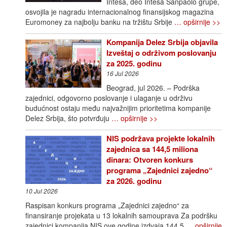
Intesa, deo Intesa Sanpaolo grupe,
osvojila je nagradu internacionalnog finansijskog magazina
Euromoney za najbolju banku na tržištu Srbije
… opširnije >>
Kompanija Delez Srbija objavila
Izveštaj o održivom poslovanju
za 2025. godinu
16 Jul 2026
Beograd, jul 2026. – Podrška
zajednici, odgovorno poslovanje i ulaganje u održivu
budućnost ostaju među najvažnijim prioritetima kompanije
Delez Srbija, što potvrđuju
… opširnije >>
NIS podržava projekte lokalnih
zajednica sa 144,5 miliona
dinara: Otvoren konkurs
programa „Zajednici zajedno“
za 2026. godinu
10 Jul 2026
Raspisan konkurs programa „Zajednici zajedno“ za
finansiranje projekata u 13 lokalnih samouprava Za podršku
zajednici kompanija NIS ove godine izdvaja 144,5
… opširnije