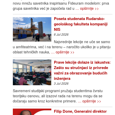
novu mrežu savetnika inspirisanu Fideuram modelom: prva
grupa savetnika već je započela rad u
… opširnije >>
Poseta studenata Rudarsko-
geološkog fakulteta kompaniji
NIS
6 Jul 2026
Najvrednije lekcije ne uče se samo
u amfiteatrima, već i na terenu – naročito ukoliko je u pitanju
oblast tehničkih nauka,
… opširnije >>
Prave lekcije dolaze iz iskustva:
Zašto su stručnjaci iz privrede
važni za obrazovanje budućih
inženjera
3 Jul 2026
Savremeni studijski programi pružaju studentima čvrstu
teorijsku osnovu, ali izazovi rada na terenu mogu da se
dočaraju samo kroz konkretne primere.
… opširnije >>
Filip Done, Generalni direktor