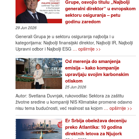
Grupe, osvojio titulu „Najbolji
generalni direktor“ u evropskom
sektoru osiguranja – petu
godinu zaredom
29 Jun 2026
Generali Grupa je u sektoru osiguranja najbolja i u
kategorijama: Najbolji finansijski direktor, Najbolji IR, Najbolji
Upravni odbor i Najbolji ESG
… opširnije >>
Od merenja do smanjenja
emisija – kako kompanije
upravljaju svojim karbonskim
otiskom
25 Jun 2026
Autor: Svetlana Duvnjak, rukovodilac Sektora za zaštitu
životne sredine u kompaniji NIS Klimatske promene odavno
nisu tema budućnosti, već realnost sa kojom
… opširnije >>
Er Srbija obeležava deceniju
preko Atlantika: 10 godina
direktnih letova za Njujork