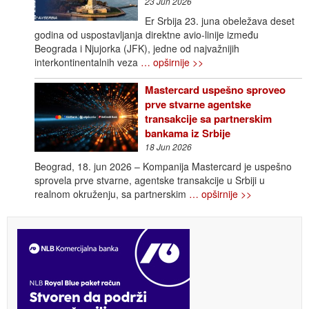
23 Jun 2026
Er Srbija 23. juna obeležava deset
godina od uspostavljanja direktne avio-linije između
Beograda i Njujorka (JFK), jedne od najvažnijih
interkontinentalnih veza
… opširnije >>
Mastercard uspešno sproveo
prve stvarne agentske
transakcije sa partnerskim
bankama iz Srbije
18 Jun 2026
Beograd, 18. jun 2026 – Kompanija Mastercard je uspešno
sprovela prve stvarne, agentske transakcije u Srbiji u
realnom okruženju, sa partnerskim
… opširnije >>