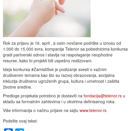
Rok za prijavu je 16. april , a osim novčane podrške u iznosu od
1.000 do 15.000 evra, kompanija Telenor sa pobednicima konkursa
gradi partnerski odnos i stavlja na raspolaganje neophodne
resurse, kako bi projekti bili uspešno realizovani.
Ideja konkursa #ZamisliSve je podizanje svesti o važnim
društvenim temama kao što su razvoj obrazovanja, socijalna
inkluzija društveno ugroženih grupa, kultura i umetnost i zaštita
životne sredine.
Predloge projekata potrebno je dostaviti na
fondacija@telenor.rs
u
skladu sa formalnim zahtevima i u okvirima definisanog roka.
Više informacija o načinu prijave na sajtu
www.telenor.rs
Podelite ovaj tekst: