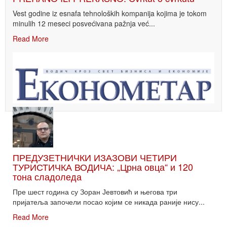
Vest godine iz esnafa tehnoloških kompanija kojima je tokom
minulih 12 meseci posvećivana pažnja već...
Read More
ПРЕДУЗЕТНИЧКИ ИЗАЗОВИ ЧЕТИРИ
ТУРИСТИЧКА ВОДИЧА: „Црна овца“ и 120
тона сладоледа
Пре шест година су Зоран Јевтовић и његова три
пријатеља започели посао којим се никада раније нису...
Read More