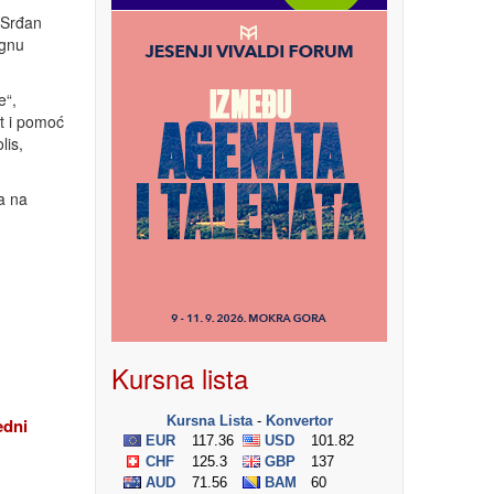
r Srđan
ognu
e“,
t i pomoć
lis,
a na
Kursna lista
edni