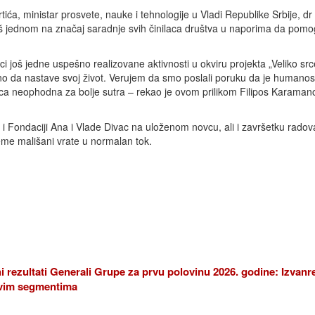
rtića, ministar prosvete, nauke i tehnologije u Vladi Republike Srbije, d
oš jednom na značaj saradnje svih činilaca društva u naporima da pom
 još jedne uspešno realizovane aktivnosti u okviru projekta „Veliko src
lno da nastave svoj život. Verujem da smo poslali poruku da je humanos
nilaca neophodna za bolje sutra – rekao je ovom prilikom Filipos Karamano
i Fondaciji Ana i Vlade Divac na uloženom novcu, ali i završetku radov
e mališani vrate u normalan tok.
i rezultati Generali Grupe za prvu polovinu 2026. godine: Izvanr
 svim segmentima