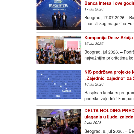
Banca Intesa i ove godin
17 Jul 2026
Beograd, 17.07.2026 – Ban
finansijskog magazina Eur
Kompanija Delez Srbija 
16 Jul 2026
Beograd, jul 2026. – Podr
najvažnijim prioritetima k
NIS podržava projekte l
„Zajednici zajedno“ za 
10 Jul 2026
Raspisan konkurs programa
podršku zajednici kompan
DELTA HOLDING PREDS
ulaganja u ljude, zajedn
9 Jul 2026
Beograd, 9. jul 2026. – D