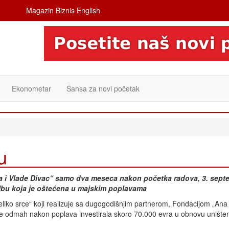
Magazin Biznis English
Ekonometar
Šansa za novi početak
u
Ana i Vlade Divac“ samo dva meseca nakon početka radova, 3. sept
Ubu koja je oštećena u majskim poplavama
Veliko srce“ koji realizuje sa dugogodišnjim partnerom, Fondacijom „Ana 
je odmah nakon poplava investirala skoro 70.000 evra u obnovu unište