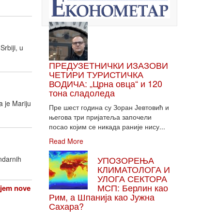
rbiji, u
ПРЕДУЗЕТНИЧКИ ИЗАЗОВИ
ЧЕТИРИ ТУРИСТИЧКА
ВОДИЧА: „Црна овца“ и 120
тона сладоледа
 je Mariju
Пре шест година су Зоран Јевтовић и
његова три пријатеља започели
посао којим се никада раније нису...
Read More
УПОЗОРЕЊА
ndarnih
КЛИМАТОЛОГА И
УЛОГА СЕКТОРА
МСП: Берлин као
njem nove
Рим, а Шпанија као Јужна
Сахара?