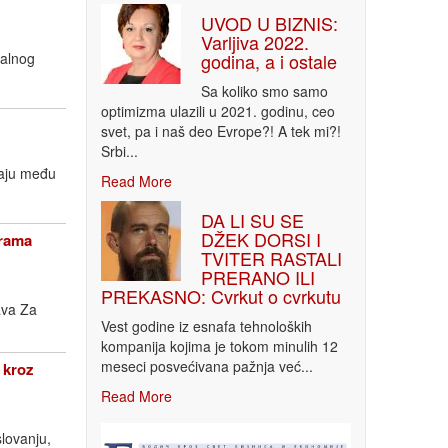
UVOD U BIZNIS:
Varljiva 2022.
godina, a i ostale
nalnog
Sa koliko smo samo
optimizma ulazili u 2021. godinu, ceo
svet, pa i naš deo Evrope?! A tek mi?!
Srbi...
taju među
Read More
DA LI SU SE
DŽEK DORSI I
grama
TVITER RASTALI
PRERANO ILI
PREKASNO: Cvrkut o cvrkutu
ava Za
Vest godine iz esnafa tehnoloških
kompanija kojima je tokom minulih 12
meseci posvećivana pažnja već...
 kroz
Read More
lovanju,