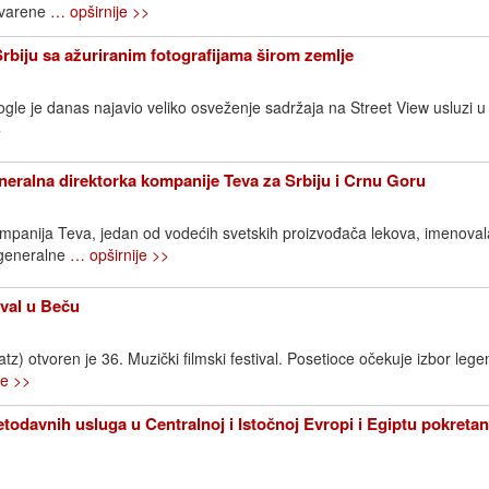
stvarene
… opširnije >>
Srbiju sa ažuriranim fotografijama širom zemlje
gle je danas najavio veliko osveženje sadržaja na Street View usluzi u S
>
neralna direktorka kompanije Teva za Srbiju i Crnu Goru
ompanija Teva, jedan od vodećih svetskih proizvođača lekova, imenovala
 generalne
… opširnije >>
ival u Beču
) otvoren je 36. Muzički filmski festival. Posetioce očekuje izbor lege
je >>
todavnih usluga u Centralnoj i Istočnoj Evropi i Egiptu pokreta