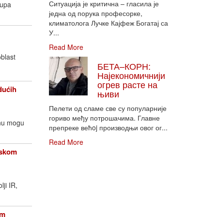
Ситуација је критична – гласила је
rupa
једна од порука професорке,
климатолога Лучке Кајфеж Богатај са
У...
Read More
oblast
БЕТА–КОРН:
Најекономичнији
огрев расте на
dućih
њиви
Пелети од сламе све су популарније
гориво међу потрошачима. Главне
enu mogu
препреке већoj производњи овог ог...
Read More
opskom
lji IR,
om