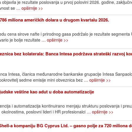
bjavila je rezultate poslovanja u prvoj polovini 2026. godine, zaključn
avnost se
… opširnije >>
786 miliona američkih dolara u drugom kvartalu 2026.
edu cena sirove nafte i prirodnog gasa podržalo je rezultate segment
rio je bolje rezultate
… opširnije >>
znica bez kolaterala: Banca Intesa podržava strateški razvoj k
nca Intesa, članica međunarodne bankarske grupacije Intesa Sanpaol
 pokrovitelj sedme emisije mini obveznica bez
… opširnije >>
Ljudske veštine kao adut u doba automatizacije
ncija i automatizacija kontinuirano menjaju strukturu poslovanja i pre
 okolnostima, poslovni lideri i HR profesionalci
… opširnije >>
ell-a kompaniju BG Cyprus Ltd. – gasno polje za 720 miliona d