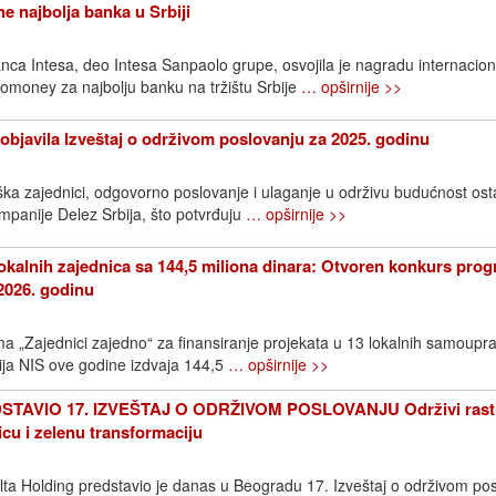
e najbolja banka u Srbiji
ca Intesa, deo Intesa Sanpaolo grupe, osvojila je nagradu internacio
omoney za najbolju banku na tržištu Srbije
… opširnije >>
objavila Izveštaj o održivom poslovanju za 2025. godinu
ška zajednici, odgovorno poslovanje i ulaganje u održivu budućnost os
ompanije Delez Srbija, što potvrđuju
… opširnije >>
okalnih zajednica sa 144,5 miliona dinara: Otvoren konkurs pro
2026. godinu
 „Zajednici zajedno“ za finansiranje projekata u 13 lokalnih samoupr
ija NIS ove godine izdvaja 144,5
… opširnije >>
TAVIO 17. IZVEŠTAJ O ODRŽIVOM POSLOVANJU Održivi rast
icu i zelenu transformaciju
elta Holding predstavio je danas u Beogradu 17. Izveštaj o održivom pos