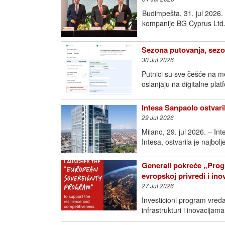
Budimpešta, 31. jul 2026
kompanije BG Cyprus Ltd.
Sezona putovanja, sezo
30 Jul 2026
Putnici su sve češće na m
oslanjaju na digitalne pla
Intesa Sanpaolo ostvari
29 Jul 2026
Milano, 29. jul 2026. – I
Intesa, ostvarila je najbol
Generali pokreće „Prog
evropskoj privredi i in
27 Jul 2026
Investicioni program vred
infrastrukturi i inovac