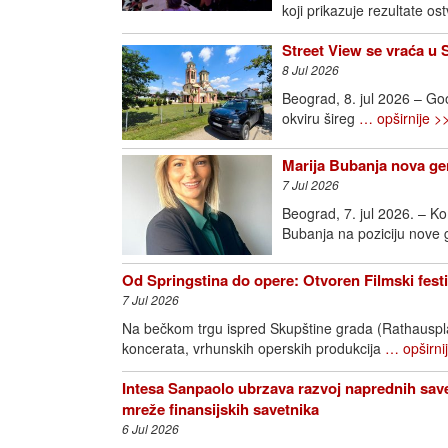
koji prikazuje rezultate o
Street View se vraća u 
8 Jul 2026
Beograd, 8. jul 2026 – Goo
okviru šireg
… opširnije >
Marija Bubanja nova ge
7 Jul 2026
Beograd, 7. jul 2026. – K
Bubanja na poziciju nove
Od Springstina do opere: Otvoren Filmski fest
7 Jul 2026
Na bečkom trgu ispred Skupštine grada (Rathausplatz
koncerata, vrhunskih operskih produkcija
… opširni
Intesa Sanpaolo ubrzava razvoj naprednih save
mreže finansijskih savetnika
6 Jul 2026