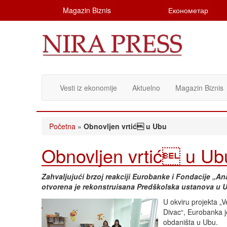
Magazin Biznis
Економетар
Vesti iz ekonomije
Aktuelno
Magazin Biznis
Početna
»
Obnovljen vrtić u Ubu
Obnovljen vrtić u Ub
Zahvaljujući brzoj reakciji Eurobanke i Fondacije „
otvorena je rekonstruisana Predškolska ustanova u 
U okviru projekta „
Divac“, Eurobanka 
obdaništa u Ubu.