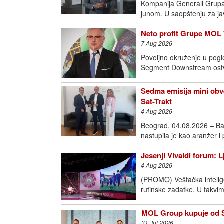
Kompanija Generali Grupa o
junom. U saopštenju za j
Neto profit Grupe MOL 
7 Aug 2026
Povoljno okruženje u pogl
Segment Downstream ostva
Sedma emisija mini obve
Sat-Trakt
4 Aug 2026
Beograd, 04.08.2026 – Ba
nastupila je kao aranžer i
Jesenji Vivaldi forum: 
4 Aug 2026
(PROMO) Veštačka intelige
rutinske zadatke. U takvim
MOL Group kupuje od Sh
31 Jul 2026