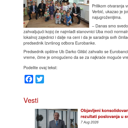
Prilikom otvaranja v
Verbić, ukazao je j
najugroženijima.
– Danas smo svedoci
zahvaljujući kojoj će najmlađi stanovnici Uba moći norma
lokalnoj zajednici i dalje na ceni i da je saradnja svih či
predsednik Izvršnog odbora Eurobanke.
Predsednik opštine Ub Darko Glišić zahvalio se Eurobanci 
vreme, čime je omogućeno da se za najkraće moguće vrem
Podelite ovaj tekst:
Facebook
Twitter
Vesti
Objavljeni konsolidovan
rezultati poslovanja u
7 Aug 2026