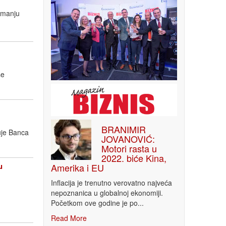
imanju
še
BRANIMIR
uje Banca
JOVANOVIĆ:
Motori rasta u
2022. biće Kina,
u
Amerika i EU
Inflacija je trenutno verovatno najveća
nepoznanica u globalnoj ekonomiji.
Početkom ove godine je po...
Read More