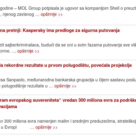
. godine – MOL Group potpisala je ugovor sa kompanijom Shell o preuz
, njenog zavisnog
… opširnije >>
na pretnji: Kaspersky ima predloge za sigurna putovanja
eti sajberkriminalaca, budući da se oni u svim fazama putovanja sve vi
tforme.
… opširnije >>
la rekordne rezultate u prvom polugodištu, povećala projekcije
ntesa Sanpaolo, međunarodna bankarska grupacija u čijem sastavu posl
je polugodišnje rezultate u
… opširnije >>
ram evropskog suvereniteta“ vredan 300 miliona evra za podršk
ovacijama
an 300 miliona evra namenjen malim i srednjim preduzećima, strateškoj
ijama u Evropi
… opširnije >>