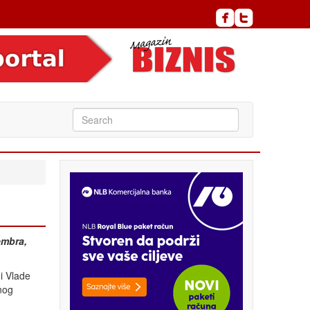
embra,
i Vlade
nog