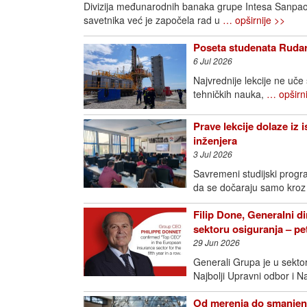
Divizija međunarodnih banaka grupe Intesa Sanpao
savetnika već je započela rad u
… opširnije >>
Poseta studenata Rudar
6 Jul 2026
Najvrednije lekcije ne uče
tehničkih nauka,
… opširni
Prave lekcije dolaze iz 
inženjera
3 Jul 2026
Savremeni studijski progra
da se dočaraju samo kroz
Filip Done, Generalni di
sektoru osiguranja – p
29 Jun 2026
Generali Grupa je u sektoru
Najbolji Upravni odbor i N
Od merenja do smanjenj