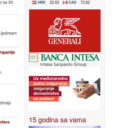
o sa 30.
a Upstream
ompanije
o,
uzimaju
15 godina sa vama
olara