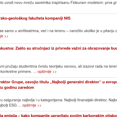
lo uvodi novu mrežu savetnika inspirisanu Fideuram modelom: prva g
sko-geološkog fakulteta kompaniji NIS
 se samo u amfiteatrima, već i na terenu – naročito ukoliko je u pitanju 
je >>
iskustva: Zašto su stručnjaci iz privrede važni za obrazovanje bu
mi pružaju studentima čvrstu teorijsku osnovu, ali izazovi rada na ter
 konkretne primere.
… opširnije >>
rektor Grupe, osvojio titulu „Najbolji generalni direktor“ u evr
etu godinu zaredom
 osiguranja najbolja i u kategorijama: Najbolji finansijski direktor, Najbo
ajbolji ESG
… opširnije >>
a emisija – kako kompanije upravljaju svojim karbonskim otisk