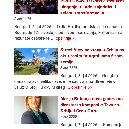
POSLOVANJU Održivi rast kroz
ulaganja u ljude, zajednicu i
zelenu transformaciju
9 Jul 2026
Beograd, 9. jul 2026. – Delta Holding predstavio je danas u
Beogradu 17. Izveštaj o održivom poslovanju, koji prikazuje
rezultate ostvarene
… opširnije >>
Street View se vraća u Srbiju sa
ažuriranim fotografijama širom
zemlje
8 Jul 2026
Beograd, 8. jul 2026 – Google je
danas najavio veliko osveženje sadržaja na Street View
usluzi u Srbiji, u okviru šireg
… opširnije >>
Marija Bubanja nova generalna
direktorka kompanije Teva za
Srbiju i Crnu Goru
7 Jul 2026
Beograd, 7. jul 2026. – Kompanija