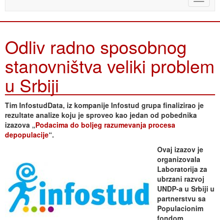
naviga
Odliv radno sposobnog
stanovništva veliki problem
u Srbiji
Tim InfostudData, iz kompanije Infostud grupa finalizirao je
rezultate analize koju je sproveo kao jedan od pobednika
izazova „
Podacima do boljeg razumevanja procesa
depopulacije
“.
Ovaj izazov je
organizovala
Laboratorija za
ubrzani razvoj
UNDP-a u Srbiji u
partnerstvu sa
Populacionim
fondom