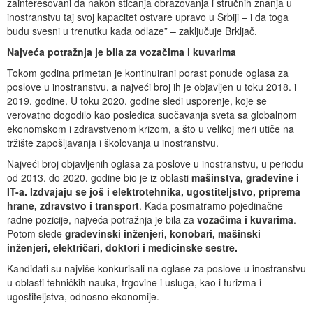
zainteresovani da nakon sticanja obrazovanja i stručnih znanja u
inostranstvu taj svoj kapacitet ostvare upravo u Srbiji – i da toga
budu svesni u trenutku kada odlaze” – zaključuje Brkljač.
Najveća potražnja je bila za vozačima i kuvarima
Tokom godina primetan je kontinuirani porast ponude oglasa za
poslove u inostranstvu, a najveći broj ih je objavljen u toku 2018. i
2019. godine. U toku 2020. godine sledi usporenje, koje se
verovatno dogodilo kao posledica suočavanja sveta sa globalnom
ekonomskom i zdravstvenom krizom, a što u velikoj meri utiče na
tržište zapošljavanja i školovanja u inostranstvu.
Najveći broj objavljenih oglasa za poslove u inostranstvu, u periodu
od 2013. do 2020. godine bio je iz oblasti
mašinstva, građevine i
IT-a. Izdvajaju se još i elektrotehnika, ugostiteljstvo, priprema
hrane, zdravstvo i transport
. Kada posmatramo pojedinačne
radne pozicije, najveća potražnja je bila za
vozačima i kuvarima
.
Potom slede
građevinski inženjeri, konobari, mašinski
inženjeri, električari, doktori i medicinske sestre.
Kandidati su najviše konkurisali na oglase za poslove u inostranstvu
u oblasti tehničkih nauka, trgovine i usluga, kao i turizma i
ugostiteljstva, odnosno ekonomije.