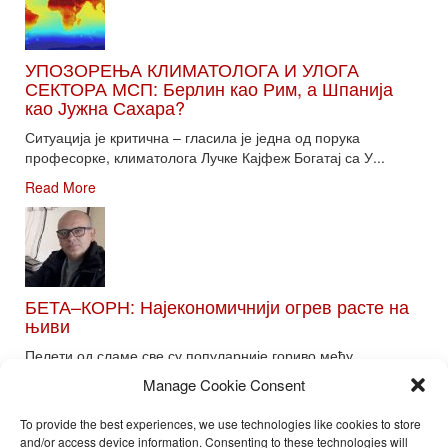
УПОЗОРЕЊА КЛИМАТОЛОГА И УЛОГА
СЕКТОРА МСП: Берлин као Рим, а Шпанија
као Јужна Сахара?
Ситуација је критична – гласила је једна од порука
професорке, климатолога Лучке Кајфеж Богатај са У...
Read More
БЕТА–КОРН: Најекономичнији огрев расте на
њиви
Пелети од сламе све су популарније гориво међу
потрошачима. Главне препреке већoj производњи овог ог...
Manage Cookie Consent
Read More
To provide the best experiences, we use technologies like cookies to store
and/or access device information. Consenting to these technologies will