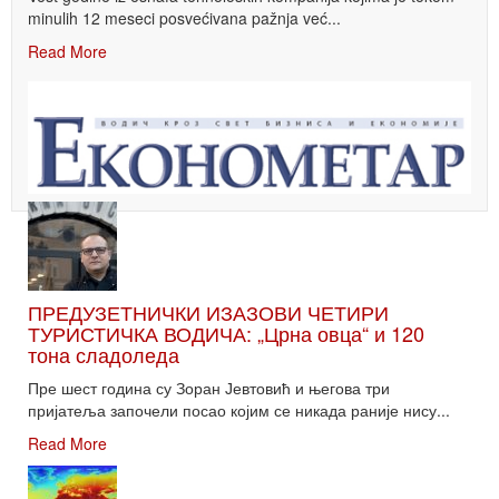
minulih 12 meseci posvećivana pažnja već...
Read More
ПРЕДУЗЕТНИЧКИ ИЗАЗОВИ ЧЕТИРИ
ТУРИСТИЧКА ВОДИЧА: „Црна овца“ и 120
тона сладоледа
Пре шест година су Зоран Јевтовић и његова три
пријатеља започели посао којим се никада раније нису...
Read More