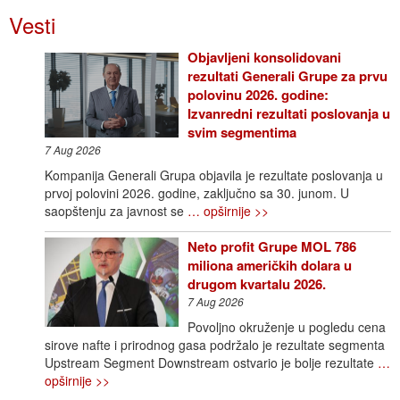
Vesti
Objavljeni konsolidovani
rezultati Generali Grupe za prvu
polovinu 2026. godine:
Izvanredni rezultati poslovanja u
svim segmentima
7 Aug 2026
Kompanija Generali Grupa objavila je rezultate poslovanja u
prvoj polovini 2026. godine, zaključno sa 30. junom. U
saopštenju za javnost se
… opširnije >>
Neto profit Grupe MOL 786
miliona američkih dolara u
drugom kvartalu 2026.
7 Aug 2026
Povoljno okruženje u pogledu cena
sirove nafte i prirodnog gasa podržalo je rezultate segmenta
Upstream Segment Downstream ostvario je bolje rezultate
…
opširnije >>