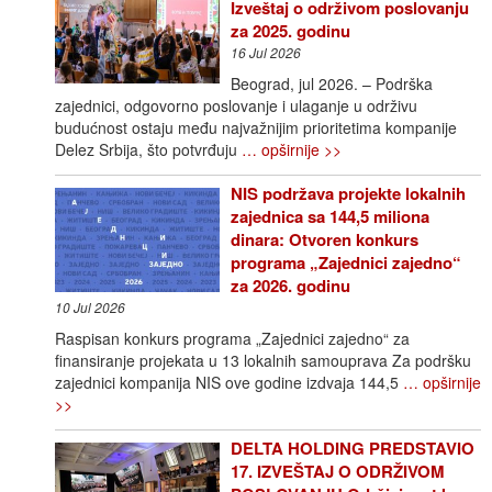
Izveštaj o održivom poslovanju
za 2025. godinu
16 Jul 2026
Beograd, jul 2026. – Podrška
zajednici, odgovorno poslovanje i ulaganje u održivu
budućnost ostaju među najvažnijim prioritetima kompanije
Delez Srbija, što potvrđuju
… opširnije >>
NIS podržava projekte lokalnih
zajednica sa 144,5 miliona
dinara: Otvoren konkurs
programa „Zajednici zajedno“
za 2026. godinu
10 Jul 2026
Raspisan konkurs programa „Zajednici zajedno“ za
finansiranje projekata u 13 lokalnih samouprava Za podršku
zajednici kompanija NIS ove godine izdvaja 144,5
… opširnije
>>
DELTA HOLDING PREDSTAVIO
17. IZVEŠTAJ O ODRŽIVOM