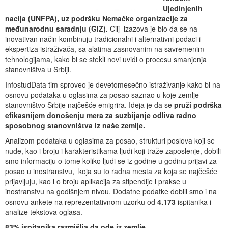
Ujedinjenih
nacija (UNFPA), uz podršku Nemačke organizacije za
međunarodnu saradnju (GIZ).
Cilj izazova je bio da se na
inovativan način kombinuju tradicionalni i alternativni podaci i
ekspertiza istraživača, sa alatima zasnovanim na savremenim
tehnologijama, kako bi se stekli novi uvidi o procesu smanjenja
stanovništva u Srbiji.
InfostudData tim sproveo je devetomesečno istraživanje kako bi na
osnovu podataka u oglasima za posao saznao u koje zemlje
stanovništvo Srbije najčešće emigrira. Ideja je da se
pruži podrška
efikasnijem donošenju mera za suzbijanje odliva radno
sposobnog stanovništva iz naše zemlje.
Analizom podataka u oglasima za posao, strukturi poslova koji se
nude, kao i broju i karakteristikama ljudi koji traže zaposlenje, dobili
smo informaciju o tome koliko ljudi se iz godine u godinu prijavi za
posao u inostranstvu, koja su to radna mesta za koja se najčešće
prijavljuju, kao i o broju aplikacija za stipendije i prakse u
inostranstvu na godišnjem nivou. Dodatne podatke dobili smo i na
osnovu ankete na reprezentativnom uzorku od
4.173
ispitanika i
analize tekstova oglasa.
83% ispitanika razmišlja da ode iz zemlje