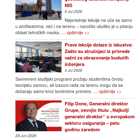
NIS
6 Jul 2026
Najvrednije lekcije ne uče se samo
u amfiteatrima, već i na terenu – naročito ukoliko je u pitanju
oblast tehničkih nauka,
… opširnije >>
Prave lekcije dolaze iz iskustva:
Zašto su stručnjaci iz privrede
važni za obrazovanje budućih
inženjera
3 Jul 2026
Savremeni studijski programi pružaju studentima čvrstu
teorijsku osnovu, ali izazovi rada na terenu mogu da se
dočaraju samo kroz konkretne primere.
… opširnije >>
Filip Done, Generalni direktor
Grupe, osvojio titulu „Najbolji
generalni direktor“ u evropskom
sektoru osiguranja – petu
godinu zaredom
29 Jun 2026