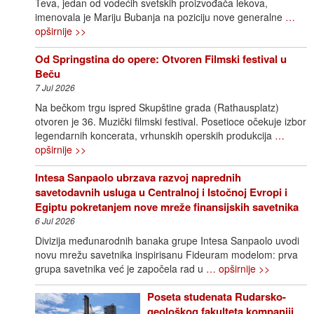
Teva, jedan od vodećih svetskih proizvođača lekova,
imenovala je Mariju Bubanja na poziciju nove generalne
…
opširnije >>
Od Springstina do opere: Otvoren Filmski festival u
Beču
7 Jul 2026
Na bečkom trgu ispred Skupštine grada (Rathausplatz)
otvoren je 36. Muzički filmski festival. Posetioce očekuje izbor
legendarnih koncerata, vrhunskih operskih produkcija
…
opširnije >>
Intesa Sanpaolo ubrzava razvoj naprednih
savetodavnih usluga u Centralnoj i Istočnoj Evropi i
Egiptu pokretanjem nove mreže finansijskih savetnika
6 Jul 2026
Divizija međunarodnih banaka grupe Intesa Sanpaolo uvodi
novu mrežu savetnika inspirisanu Fideuram modelom: prva
grupa savetnika već je započela rad u
… opširnije >>
Poseta studenata Rudarsko-
geološkog fakulteta kompaniji