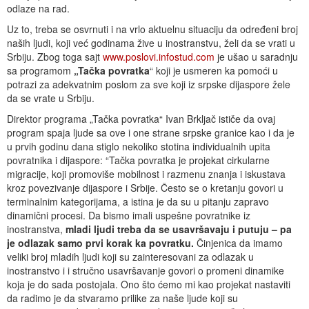
odlaze na rad.
Uz to, treba se osvrnuti i na vrlo aktuelnu situaciju da određeni broj
naših ljudi, koji već godinama žive u inostranstvu, želi da se vrati u
Srbiju. Zbog toga sajt
www.poslovi.infostud.com
je ušao u saradnju
sa programom
„Tačka povratka
“ koji je usmeren ka pomoći u
potrazi za adekvatnim poslom za sve koji iz srpske dijaspore žele
da se vrate u Srbiju.
Direktor programa „Tačka povratka“ Ivan Brkljač ističe da ovaj
program spaja ljude sa ove i one strane srpske granice kao i da je
u prvih godinu dana stiglo nekoliko stotina individualnih upita
povratnika i dijaspore: “Tačka povratka je projekat cirkularne
migracije, koji promoviše mobilnost i razmenu znanja i iskustava
kroz povezivanje dijaspore i Srbije. Često se o kretanju govori u
terminalnim kategorijama, a istina je da su u pitanju zapravo
dinamični procesi. Da bismo imali uspešne povratnike iz
inostranstva,
mladi ljudi treba da se usavršavaju i putuju –
pa
je odlazak samo prvi korak ka povratku.
Činjenica da imamo
veliki broj mladih ljudi koji su zainteresovani za odlazak u
inostranstvo i i stručno usavršavanje govori o promeni dinamike
koja je do sada postojala. Ono što ćemo mi kao projekat nastaviti
da radimo je da stvaramo prilike za naše ljude koji su