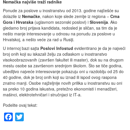
Nemačka najviše traži radnike
Ponude za poslove u inostranstvu od 2013. godine najčešće su
dolazile iz
Nemačke
, nakon koje slede zemlje iz regiona –
Crna
Gora i Hrvatska
(uglavnom sezonski poslovi) i
Slovenija
. Ako
gledamo broj prijava kandidata, redosled je sličan, sa tim da je
nešto manje interesovanje u odnosu na ponudu za poslove u
Hrvatskoj, a nešto veće za rad u Rusiji.
U internoj bazi sajta
Poslovi Infostud
evidentirano je da je najveći
broj onih koji su iskazali želju za odlaskom u inostranstvo
visokoobrazovanih (završen fakultet ili master), dok su na drugom
mestu osobe sa završenom srednjom školom. Što se tiče godina,
ubedljivo najveće interesovanje pokazuju oni u razdoblju od 25 do
40 godine, dok je broj onih koji su iznad ili ispod ovog raspona
znatno manji. Osobe najželjnije novih prilika u inostranstvu su oni
sa preko 10 godina iskustva, pretežno ekonomisti i menadžeri,
mašinci, elektrotehničari i stručnjaci iz IT-a.
Podelite ovaj tekst:
Facebook
Twitter