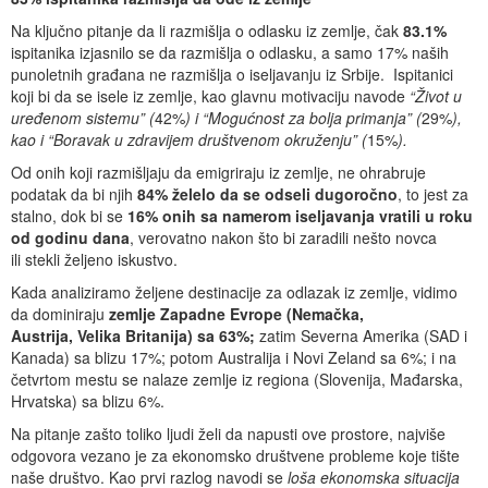
Na ključno pitanje da li razmišlja o odlasku iz zemlje, čak
83.1%
ispitanika izjasnilo se da razmišlja o odlasku, a samo 17% naših
punoletnih građana ne razmišlja o iseljavanju iz Srbije. Ispitanici
koji bi da se isele iz zemlje, kao glavnu motivaciju navode
“Život u
uređenom sistemu” (
42%
) i “Mogućnost za bolja primanja” (
29%
),
kao i “Boravak u zdravijem društvenom okruženju” (
15%
).
Od onih koji razmišljaju da emigriraju iz zemlje, ne ohrabruje
podatak da bi njih
84% želelo da se odseli dugoročno
, to jest za
stalno, dok bi se
16% onih sa namerom iseljavanja vratili u roku
od godinu dana
, verovatno nakon što bi zaradili nešto novca
ili stekli željeno iskustvo.
Kada analiziramo željene destinacije za odlazak iz zemlje, vidimo
da dominiraju
zemlje Zapadne Evrope (Nemačka,
Austrija, Velika Britanija)
sa 63%;
zatim Severna Amerika (SAD i
Kanada) sa blizu 17%; potom Australija i Novi Zeland sa 6%; i na
četvrtom mestu se nalaze zemlje iz regiona (Slovenija, Mađarska,
Hrvatska) sa blizu 6%.
Na pitanje zašto toliko ljudi želi da napusti ove prostore, najviše
odgovora vezano je za ekonomsko društvene probleme koje tište
naše društvo. Kao prvi razlog navodi se
loša ekonomska situacija