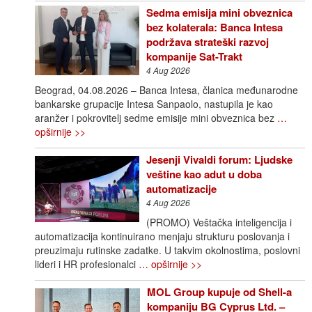
Sedma emisija mini obveznica
bez kolaterala: Banca Intesa
podržava strateški razvoj
kompanije Sat-Trakt
4 Aug 2026
Beograd, 04.08.2026 – Banca Intesa, članica međunarodne
bankarske grupacije Intesa Sanpaolo, nastupila je kao
aranžer i pokrovitelj sedme emisije mini obveznica bez
…
opširnije >>
Jesenji Vivaldi forum: Ljudske
veštine kao adut u doba
automatizacije
4 Aug 2026
(PROMO) Veštačka inteligencija i
automatizacija kontinuirano menjaju strukturu poslovanja i
preuzimaju rutinske zadatke. U takvim okolnostima, poslovni
lideri i HR profesionalci
… opširnije >>
MOL Group kupuje od Shell-a
kompaniju BG Cyprus Ltd. –