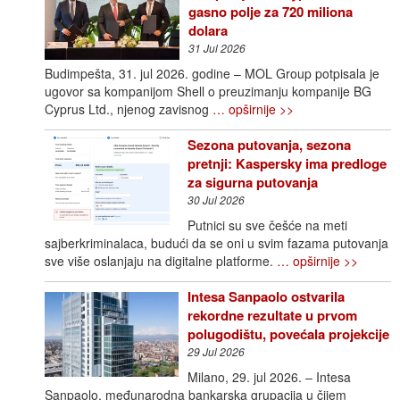
gasno polje za 720 miliona
dolara
31 Jul 2026
Budimpešta, 31. jul 2026. godine – MOL Group potpisala je
ugovor sa kompanijom Shell o preuzimanju kompanije BG
Cyprus Ltd., njenog zavisnog
… opširnije >>
Sezona putovanja, sezona
pretnji: Kaspersky ima predloge
za sigurna putovanja
30 Jul 2026
Putnici su sve češće na meti
sajberkriminalaca, budući da se oni u svim fazama putovanja
sve više oslanjaju na digitalne platforme.
… opširnije >>
Intesa Sanpaolo ostvarila
rekordne rezultate u prvom
polugodištu, povećala projekcije
29 Jul 2026
Milano, 29. jul 2026. – Intesa
Sanpaolo, međunarodna bankarska grupacija u čijem