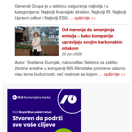
Generali Grupa je u sektoru osiguranja najbolja i u
kategorijama: Najbolji finansijski direktor, Najbolji IR, Najbolji
Upravni odbor i Najbolji ESG
… opširnije >>
Od merenja do smanjenja
emisija – kako kompanije
upravljaju svojim karbonskim
otiskom
25 Jun 2026
Autor: Svetlana Duvnjak, rukovodilac Sektora za zaštitu
životne sredine u kompaniji NIS Klimatske promene odavno
nisu tema budućnosti, već realnost sa kojom
… opširnije >>