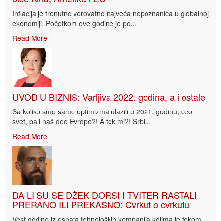
Inflacija je trenutno verovatno najveća nepoznanica u globalnoj
ekonomiji. Početkom ove godine je po...
Read More
UVOD U BIZNIS: Varljiva 2022. godina, a i ostale
Sa koliko smo samo optimizma ulazili u 2021. godinu, ceo
svet, pa i naš deo Evrope?! A tek mi?! Srbi...
Read More
DA LI SU SE DŽEK DORSI I TVITER RASTALI
PRERANO ILI PREKASNO: Cvrkut o cvrkutu
Vest godine iz esnafa tehnoloških kompanija kojima je tokom