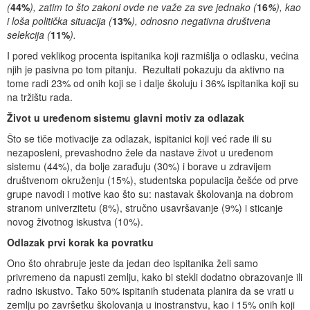
(
44%
), zatim to što zakoni ovde ne važe za sve jednako (
16
%
), kao
i loša politička situacija (
13%
), odnosno negativna društvena
selekcija (
11%
).
I pored veklikog procenta ispitanika koji razmišlja o odlasku, većina
njih je pasivna po tom pitanju. Rezultati pokazuju da aktivno na
tome radi 23% od onih koji se i dalje školuju i 36% ispitanika koji su
na tržištu rada.
Život u uređenom sistemu glavni motiv za odlazak
Što se tiče motivacije za odlazak, ispitanici koji već rade ili su
nezaposleni, prevashodno žele da nastave život u uređenom
sistemu (44%), da bolje zarađuju (30%) i borave u zdravijem
društvenom okruženju (15%), studentska populacija češće od prve
grupe navodi i motive kao što su: nastavak školovanja na dobrom
stranom univerzitetu (8%), stručno usavršavanje (9%) i sticanje
novog životnog iskustva (10%).
Odlazak prvi korak ka povratku
Ono što ohrabruje jeste da jedan deo ispitanika želi samo
privremeno da napusti zemlju, kako bi stekli dodatno obrazovanje ili
radno iskustvo. Tako 50% ispitanih studenata planira da se vrati u
zemlju po završetku školovanja u inostranstvu, kao i 15% onih koji