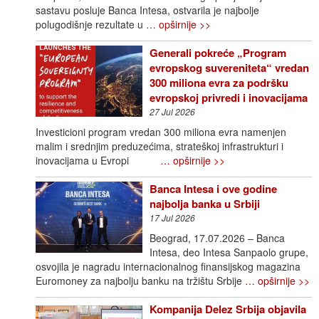
sastavu posluje Banca Intesa, ostvarila je najbolje
polugodišnje rezultate u
… opširnije >>
Generali pokreće „Program
evropskog suvereniteta“ vredan
300 miliona evra za podršku
evropskoj privredi i inovacijama
27 Jul 2026
Investicioni program vredan 300 miliona evra namenjen
malim i srednjim preduzećima, strateškoj infrastrukturi i
inovacijama u Evropi
… opširnije >>
Banca Intesa i ove godine
najbolja banka u Srbiji
17 Jul 2026
Beograd, 17.07.2026 – Banca
Intesa, deo Intesa Sanpaolo grupe,
osvojila je nagradu internacionalnog finansijskog magazina
Euromoney za najbolju banku na tržištu Srbije
… opširnije >>
Kompanija Delez Srbija objavila