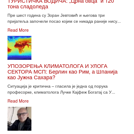
ТУРИСТИЧКА ВОДИЧА: „Црна овца“ и 120
тона сладоледа
Пре шест година су Зоран Јевтовић и његова три
пријатеља започели посао којим се никада раније нису...
Read More
УПОЗОРЕЊА КЛИМАТОЛОГА И УЛОГА
СЕКТОРА МСП: Берлин као Рим, а Шпанија
као Јужна Сахара?
Ситуација је критична – гласила је једна од порука
професорке, климатолога Лучке Кајфеж Богатај са У...
Read More