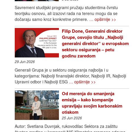
Savremeni studijski programi pružaju studentima čvrstu
teorijsku osnovu, ali izazovi rada na terenu mogu da se
dočaraju samo kroz konkretne primere.
… opširnije >>
Filip Done, Generalni direktor
Grupe, osvojio titulu „Najbolji
generalni direktor“ u evropskom
sektoru osiguranja – petu
godinu zaredom
29 Jun 2026
Generali Grupa je u sektoru osiguranja najbolja i u
kategorijama: Najbolji finansijski direktor, Najbolji IR, Najbolji
Upravni odbor i Najbolji ESG
… opširnije >>
Od merenja do smanjenja
emisija – kako kompanije
upravljaju svojim karbonskim
otiskom
25 Jun 2026
Autor: Svetlana Duvnjak, rukovodilac Sektora za zaštitu
životne sredine u kompaniji NIS Klimatske promene odavno