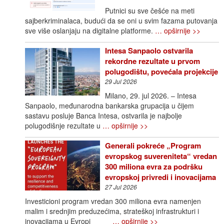
Putnici su sve češće na meti
sajberkriminalaca, budući da se oni u svim fazama putovanja
sve više oslanjaju na digitalne platforme.
… opširnije >>
Intesa Sanpaolo ostvarila
rekordne rezultate u prvom
polugodištu, povećala projekcije
29 Jul 2026
Milano, 29. jul 2026. – Intesa
Sanpaolo, međunarodna bankarska grupacija u čijem
sastavu posluje Banca Intesa, ostvarila je najbolje
polugodišnje rezultate u
… opširnije >>
Generali pokreće „Program
evropskog suvereniteta“ vredan
300 miliona evra za podršku
evropskoj privredi i inovacijama
27 Jul 2026
Investicioni program vredan 300 miliona evra namenjen
malim i srednjim preduzećima, strateškoj infrastrukturi i
inovacijama u Evropi
… opširnije >>