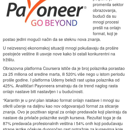
promenila sektor
obrazovanja,
budući da su
mnogi procesi
prešli na onlajn
format, koji je
postao jedini mogući način da se steknu nova znanja.
U neizvesnoj ekonomskoj situaciji mnogi pokušavaju da prošire
postojeće veštine ili usvoje nove kako bi ostali konkurentni na
tržištu.
Obrazovna platforma Coursera ističe da je broj polaznika porastao
za 25 miliona od sredine marta, ili 520% više nego u istom periodu
prošle godine. I platforma Udemy beleži rast upisa polaznika od
425%. Analitičari Payoneera smatraju da će trend naglog rasta
onlajn nastave biti nastavljen i u budućnosti.
“Karantin je u prvi plan istakao format onlajn nastave i mnogi su
otkrili učenje na daljinu kao nov odgovarajući format za sticanje
znanja. Ovo je pozitivan signal za onlajn predavače koji planiraju da
nastave da privlače polaznike svojih kurseva. Rezultat toga je da
87% predavača profesionalnih veština i 54% onih koji podučavaju
strane jezike očekuje dugoročan rast potražnje za kursevima koje