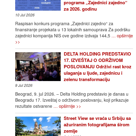
programa „Zajednici zajedno“
za 2026. godinu
10 Jul 2026
Raspisan konkurs programa „Zajednici zajedno“ za
finansiranje projekata u 13 lokalnih samouprava Za podršku
zajednici kompanija NIS ove godine izdvaja 144,5
… opširnije
>>
DELTA HOLDING PREDSTAVIO
17. IZVEŠTAJ O ODRŽIVOM
POSLOVANJU Održivi rast kroz
ulaganja u ljude, zajednicu i
zelenu transformaciju
9 Jul 2026
Beograd, 9. jul 2026. – Delta Holding predstavio je danas u
Beogradu 17. Izveštaj o održivom poslovanju, koji prikazuje
rezultate ostvarene
… opširnije >>
Street View se vraća u Srbiju sa
ažuriranim fotografijama širom
zemlje