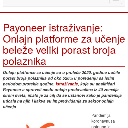
naviga
Payoneer istraživanje:
Onlajn platforme za učenje
beleže veliki porast broja
polaznika
Onlajn platforme za učenje su u proleće 2020. godine uočile
porast broja polaznika od oko 520% u poređenju sa istim
periodom protekle godine.
Istraživanje
, koje su analitičari
Payoneer-a sproveli među onlajn predavačima iz 40 zemalja
širom sveta, imalo je za cilj da se ustanovi kako je pandemija
uticala na njih i kakva su im predviđanja za sektor onlajn
učenja.
Pandemija
koronavirusa
potpuno je