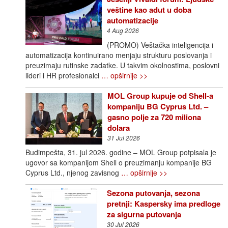
veštine kao adut u doba
automatizacije
4 Aug 2026
(PROMO) Veštačka inteligencija i
automatizacija kontinuirano menjaju strukturu poslovanja i
preuzimaju rutinske zadatke. U takvim okolnostima, poslovni
lideri i HR profesionalci
… opširnije >>
MOL Group kupuje od Shell-a
kompaniju BG Cyprus Ltd. –
gasno polje za 720 miliona
dolara
31 Jul 2026
Budimpešta, 31. jul 2026. godine – MOL Group potpisala je
ugovor sa kompanijom Shell o preuzimanju kompanije BG
Cyprus Ltd., njenog zavisnog
… opširnije >>
Sezona putovanja, sezona
pretnji: Kaspersky ima predloge
za sigurna putovanja
30 Jul 2026