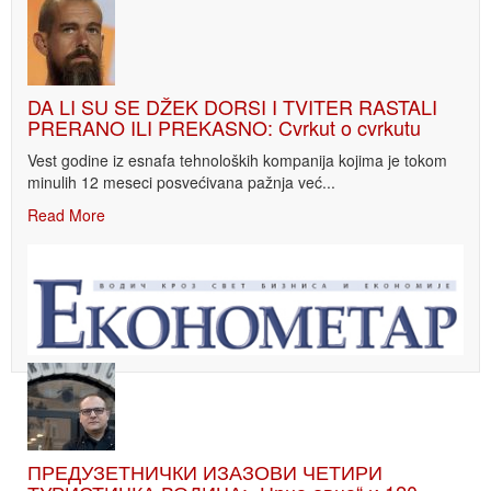
DA LI SU SE DŽEK DORSI I TVITER RASTALI
PRERANO ILI PREKASNO: Cvrkut o cvrkutu
Vest godine iz esnafa tehnoloških kompanija kojima je tokom
minulih 12 meseci posvećivana pažnja već...
Read More
ПРЕДУЗЕТНИЧКИ ИЗАЗОВИ ЧЕТИРИ