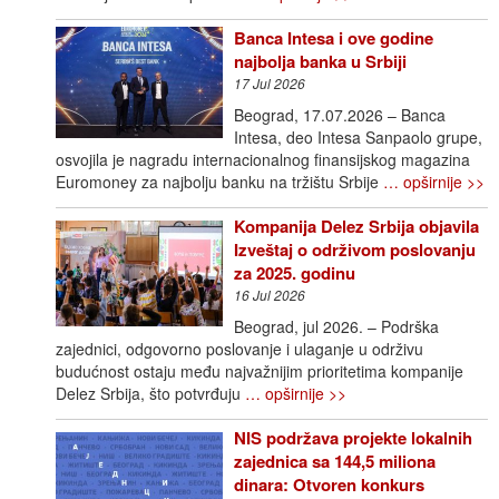
Banca Intesa i ove godine
najbolja banka u Srbiji
17 Jul 2026
Beograd, 17.07.2026 – Banca
Intesa, deo Intesa Sanpaolo grupe,
osvojila je nagradu internacionalnog finansijskog magazina
Euromoney za najbolju banku na tržištu Srbije
… opširnije >>
Kompanija Delez Srbija objavila
Izveštaj o održivom poslovanju
za 2025. godinu
16 Jul 2026
Beograd, jul 2026. – Podrška
zajednici, odgovorno poslovanje i ulaganje u održivu
budućnost ostaju među najvažnijim prioritetima kompanije
Delez Srbija, što potvrđuju
… opširnije >>
NIS podržava projekte lokalnih
zajednica sa 144,5 miliona
dinara: Otvoren konkurs