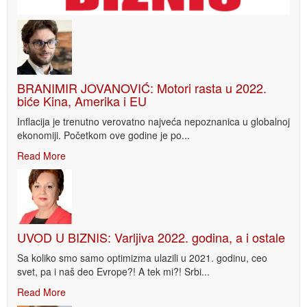
BRANIMIR JOVANOVIĆ: Motori rasta u 2022.
biće Kina, Amerika i EU
Inflacija je trenutno verovatno najveća nepoznanica u globalnoj
ekonomiji. Početkom ove godine je po...
Read More
UVOD U BIZNIS: Varljiva 2022. godina, a i ostale
Sa koliko smo samo optimizma ulazili u 2021. godinu, ceo
svet, pa i naš deo Evrope?! A tek mi?! Srbi...
Read More