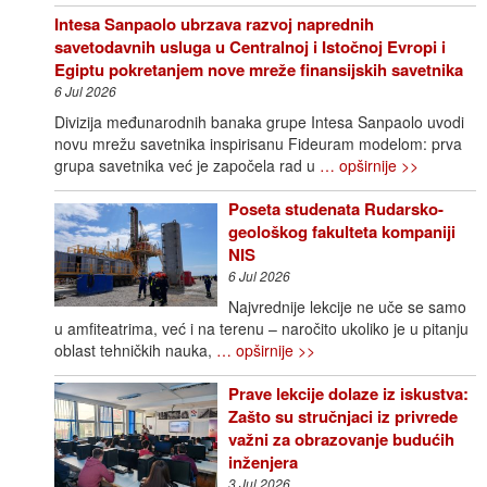
Intesa Sanpaolo ubrzava razvoj naprednih
savetodavnih usluga u Centralnoj i Istočnoj Evropi i
Egiptu pokretanjem nove mreže finansijskih savetnika
6 Jul 2026
Divizija međunarodnih banaka grupe Intesa Sanpaolo uvodi
novu mrežu savetnika inspirisanu Fideuram modelom: prva
grupa savetnika već je započela rad u
… opširnije >>
Poseta studenata Rudarsko-
geološkog fakulteta kompaniji
NIS
6 Jul 2026
Najvrednije lekcije ne uče se samo
u amfiteatrima, već i na terenu – naročito ukoliko je u pitanju
oblast tehničkih nauka,
… opširnije >>
Prave lekcije dolaze iz iskustva:
Zašto su stručnjaci iz privrede
važni za obrazovanje budućih
inženjera
3 Jul 2026