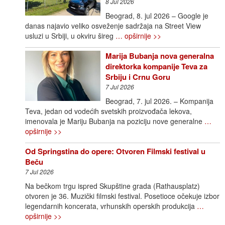
8 Jul 2026
Beograd, 8. jul 2026 – Google je
danas najavio veliko osveženje sadržaja na Street View
usluzi u Srbiji, u okviru šireg
… opširnije >>
Marija Bubanja nova generalna
direktorka kompanije Teva za
Srbiju i Crnu Goru
7 Jul 2026
Beograd, 7. jul 2026. – Kompanija
Teva, jedan od vodećih svetskih proizvođača lekova,
imenovala je Mariju Bubanja na poziciju nove generalne
…
opširnije >>
Od Springstina do opere: Otvoren Filmski festival u
Beču
7 Jul 2026
Na bečkom trgu ispred Skupštine grada (Rathausplatz)
otvoren je 36. Muzički filmski festival. Posetioce očekuje izbor
legendarnih koncerata, vrhunskih operskih produkcija
…
opširnije >>