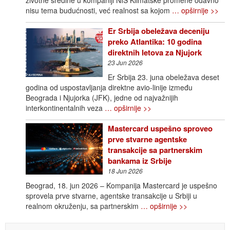
nisu tema budućnosti, već realnost sa kojom
… opširnije >>
Er Srbija obeležava deceniju
preko Atlantika: 10 godina
direktnih letova za Njujork
23 Jun 2026
Er Srbija 23. juna obeležava deset
godina od uspostavljanja direktne avio-linije između
Beograda i Njujorka (JFK), jedne od najvažnijih
interkontinentalnih veza
… opširnije >>
Mastercard uspešno sproveo
prve stvarne agentske
transakcije sa partnerskim
bankama iz Srbije
18 Jun 2026
Beograd, 18. jun 2026 – Kompanija Mastercard je uspešno
sprovela prve stvarne, agentske transakcije u Srbiji u
realnom okruženju, sa partnerskim
… opširnije >>