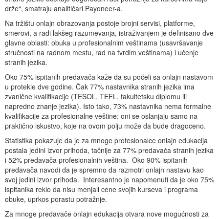
drže“, smatraju analitičari Payoneer-a.
Na tržištu onlajn obrazovanja postoje brojni servisi, platforme,
smerovi, a radi lakšeg razumevanja, istraživanjem je definisano dve
glavne oblasti: obuka u profesionalnim veštinama (usavršavanje
stručnosti na radnom mestu, rad na tvrdim veštinama) i učenje
stranih jezika.
Oko 75% ispitanih predavača kaže da su počeli sa onlajn nastavom
u protekle dve godine. Čak 77% nastavnika stranih jezika ima
zvanične kvalifikacije (TESOL, TEFL, fakultetsku diplomu ili
napredno znanje jezika). Isto tako, 73% nastavnika nema formalne
kvalifikacije za profesionalne veštine: oni se oslanjaju samo na
praktično iskustvo, koje na ovom polju može da bude dragoceno.
Statistika pokazuje da je za mnoge profesionalce onlajn edukacija
postala jedini izvor prihoda, tačnije za 77% predavača stranih jezika
i 52% predavača profesionalnih veština. Oko 90% ispitanih
predavača navodi da je spremno da razmotri onlajn nastavu kao
svoj jedini izvor prihoda. Interesantno je napomenuti da je oko 75%
ispitanika reklo da nisu menjali cene svojih kurseva i programa
obuke, uprkos porastu potražnje.
Za mnoge predavače onlajn edukacija otvara nove mogućnosti za