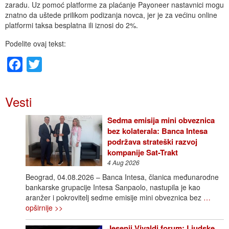
zaradu. Uz pomoć platforme za plaćanje Payoneer nastavnici mogu
znatno da uštede prilikom podizanja novca, jer je za većinu online
platformi taksa besplatna ili iznosi do 2%.
Podelite ovaj tekst:
Facebook
Twitter
Vesti
Sedma emisija mini obveznica
bez kolaterala: Banca Intesa
podržava strateški razvoj
kompanije Sat-Trakt
4 Aug 2026
Beograd, 04.08.2026 – Banca Intesa, članica međunarodne
bankarske grupacije Intesa Sanpaolo, nastupila je kao
aranžer i pokrovitelj sedme emisije mini obveznica bez
…
opširnije >>
Jesenji Vivaldi forum: Ljudske