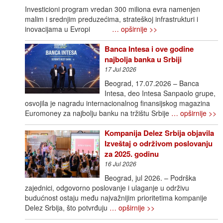
Investicioni program vredan 300 miliona evra namenjen
malim i srednjim preduzećima, strateškoj infrastrukturi i
inovacijama u Evropi
… opširnije >>
Banca Intesa i ove godine
najbolja banka u Srbiji
17 Jul 2026
Beograd, 17.07.2026 – Banca
Intesa, deo Intesa Sanpaolo grupe,
osvojila je nagradu internacionalnog finansijskog magazina
Euromoney za najbolju banku na tržištu Srbije
… opširnije >>
Kompanija Delez Srbija objavila
Izveštaj o održivom poslovanju
za 2025. godinu
16 Jul 2026
Beograd, jul 2026. – Podrška
zajednici, odgovorno poslovanje i ulaganje u održivu
budućnost ostaju među najvažnijim prioritetima kompanije
Delez Srbija, što potvrđuju
… opširnije >>