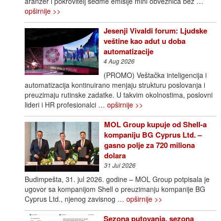
aranžer i pokrovitelj sedme emisije mini obveznica bez
…
opširnije >>
Jesenji Vivaldi forum: Ljudske
veštine kao adut u doba
automatizacije
4 Aug 2026
(PROMO) Veštačka inteligencija i
automatizacija kontinuirano menjaju strukturu poslovanja i
preuzimaju rutinske zadatke. U takvim okolnostima, poslovni
lideri i HR profesionalci
… opširnije >>
MOL Group kupuje od Shell-a
kompaniju BG Cyprus Ltd. –
gasno polje za 720 miliona
dolara
31 Jul 2026
Budimpešta, 31. jul 2026. godine – MOL Group potpisala je
ugovor sa kompanijom Shell o preuzimanju kompanije BG
Cyprus Ltd., njenog zavisnog
… opširnije >>
Sezona putovanja, sezona