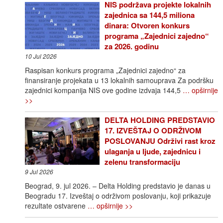
NIS podržava projekte lokalnih
zajednica sa 144,5 miliona
dinara: Otvoren konkurs
programa „Zajednici zajedno“
za 2026. godinu
10 Jul 2026
Raspisan konkurs programa „Zajednici zajedno“ za
finansiranje projekata u 13 lokalnih samouprava Za podršku
zajednici kompanija NIS ove godine izdvaja 144,5
… opširnije
>>
DELTA HOLDING PREDSTAVIO
17. IZVEŠTAJ O ODRŽIVOM
POSLOVANJU Održivi rast kroz
ulaganja u ljude, zajednicu i
zelenu transformaciju
9 Jul 2026
Beograd, 9. jul 2026. – Delta Holding predstavio je danas u
Beogradu 17. Izveštaj o održivom poslovanju, koji prikazuje
rezultate ostvarene
… opširnije >>