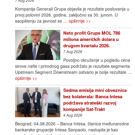
7 Aug 2026
Kompanija Generali Grupa objavila je rezultate poslovanja u
prvoj polovini 2026. godine, zaključno sa 30. junom. U
saopštenju za javnost se
… opširnije >>
Neto profit Grupe MOL 786
miliona američkih dolara u
drugom kvartalu 2026.
7 Aug 2026
Povoljno okruženje u pogledu cena
sirove nafte i prirodnog gasa podržalo je rezultate segmenta
Upstream Segment Downstream ostvario je bolje rezultate
…
opširnije >>
Sedma emisija mini obveznica
bez kolaterala: Banca Intesa
podržava strateški razvoj
kompanije Sat-Trakt
4 Aug 2026
Beograd, 04.08.2026 – Banca Intesa, članica međunarodne
bankarske grupacije Intesa Sanpaolo, nastupila je kao