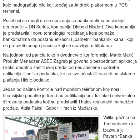
koje nadograđuje bilo koji uređaj sa Android platformom u POS
terminal.
Posetioci su mogli da se upoznaju sa bankomatima poslednje
generacije – DN Series, kompanije Diebold Nixdorf. Ova kompanija
je predstavila i novu tehnologiju recikliranja koja pomaže
bankomatima da postanu efikasni i „pametni“ bankarski kanali koji
će preuzeti mnoge procese koji se obavljaju u filijalama.
Na jednom od panela tokom dvodnevne konferencije, Mario Marić,
Produkt Menadžer ASEE Zagreb je govorio o bezbednosti aplikacija
i kako dodatno zaštiti svoj uređaj od neovlašćene upotrebe
aplikacija ili odliva podataka, jer su sve učestaliji napadi na sisteme
plaćanja i lične podatke.
Jedan od načina kontrole nad mobilnim telefonom koji nosi i
finansijske podatke je trend autentifikacija bez lozinke i univerzalno
šifrovanja podataka koji su predstavili Thales regionalni menadžeri
prodaje, Attila Paksi i Gabor Hirsch iz Mađarske.
Veliku pažnju na
Technobanku je
izazvala je
Payten “Banka