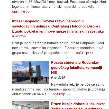
otvoren je 36. Muzički filmski festival. Posetioce očekuje izbor
legendarnih koncerata, vrhunskih operskih produkcija
…
opširnije >>
Intesa Sanpaolo ubrzava razvoj naprednih
savetodavnih usluga u Centralnoj i Istočnoj Evropi i
Egiptu pokretanjem nove mreže finansijskih savetnika
6 Jul 2026
Divizija međunarodnih banaka grupe Intesa Sanpaolo uvodi
novu mrežu savetnika inspirisanu Fideuram modelom: prva
grupa savetnika već je započela rad u
… opširnije >>
Poseta studenata Rudarsko-
geološkog fakulteta kompaniji
NIS
6 Jul 2026
Najvrednije lekcije ne uče se samo
u amfiteatrima, već i na terenu – naročito ukoliko je u pitanju
oblast tehničkih nauka,
… opširnije >>
Prave lekcije dolaze iz iskustva:
Zašto su stručnjaci iz privrede