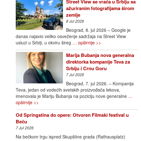
Street View se vraća u Srbiju sa
ažuriranim fotografijama širom
zemlje
8 Jul 2026
Beograd, 8. jul 2026 – Google je
danas najavio veliko osveženje sadržaja na Street View
usluzi u Srbiji, u okviru šireg
… opširnije >>
Marija Bubanja nova generalna
direktorka kompanije Teva za
Srbiju i Crnu Goru
7 Jul 2026
Beograd, 7. jul 2026. – Kompanija
Teva, jedan od vodećih svetskih proizvođača lekova,
imenovala je Mariju Bubanja na poziciju nove generalne
…
opširnije >>
Od Springstina do opere: Otvoren Filmski festival u
Beču
7 Jul 2026
Na bečkom trgu ispred Skupštine grada (Rathausplatz)