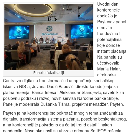
Uvodni dan
konferencije
obeležio je
Paytenov panel
o novim
trendovima i
potencijalima
koje donose
instant plaćanja.
Na panelu su
učestvovali:
Marija Halar,
Panel o fiskalizaciji
direktorka
Centra za digitalnu transformaciju i unapređenje korisničkog
iskustva NIS-a, Jovana Dadić Babović, direktorka odeljenja za
platna rešenja, Banca Intesa i Aleksandar Stanojević, savetnik za
poslovnu podršku i razvoj novih servisa Narodne banke Srbije.
Panel je moderirala Dušanka Tišma, projektni menadžer, Payten.
Payten je na konferenciji bio pokretač mnogih tema značajnih za
digitalnu transformaciju sistema plaćanja, posebno beskontaktnog,
a na konferenciji je potvrđeno da će taj trend ostati i nakon
pandemije. Nove okolnosti su ubrzale primenu SoftPOS rešenja,