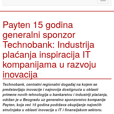
naviga
Payten 15 godina
generalni sponzor
Technobank: Industrija
plaćanja inspiracija IT
kompanijama u razvoju
inovacija
Technobank, centralni regionalni događaj na kojem se
predstavljaju inovacije i najnovija dostignuća u oblasti
primene novih tehnologija u bankarstvu i industriji plaćanja,
održan je u Beogradu uz generalno sponzorstvo kompanije
Payten, koja već 15 godina podržava okupljanje najvećih
stručnjaka u oblasti inovacija u IT i finansijskom sektoru.