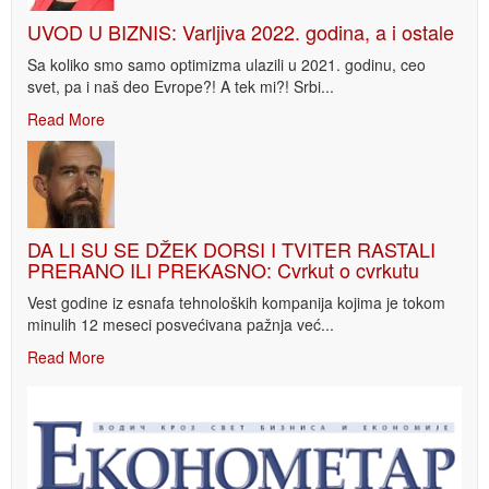
UVOD U BIZNIS: Varljiva 2022. godina, a i ostale
Sa koliko smo samo optimizma ulazili u 2021. godinu, ceo
svet, pa i naš deo Evrope?! A tek mi?! Srbi...
Read More
DA LI SU SE DŽEK DORSI I TVITER RASTALI
PRERANO ILI PREKASNO: Cvrkut o cvrkutu
Vest godine iz esnafa tehnoloških kompanija kojima je tokom
minulih 12 meseci posvećivana pažnja već...
Read More