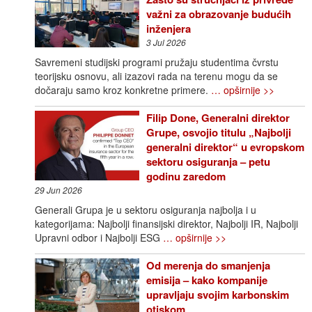
važni za obrazovanje budućih
inženjera
3 Jul 2026
Savremeni studijski programi pružaju studentima čvrstu
teorijsku osnovu, ali izazovi rada na terenu mogu da se
dočaraju samo kroz konkretne primere.
… opširnije >>
Filip Done, Generalni direktor
Grupe, osvojio titulu „Najbolji
generalni direktor“ u evropskom
sektoru osiguranja – petu
godinu zaredom
29 Jun 2026
Generali Grupa je u sektoru osiguranja najbolja i u
kategorijama: Najbolji finansijski direktor, Najbolji IR, Najbolji
Upravni odbor i Najbolji ESG
… opširnije >>
Od merenja do smanjenja
emisija – kako kompanije
upravljaju svojim karbonskim
otiskom