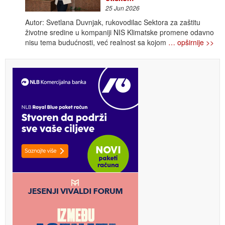
25 Jun 2026
Autor: Svetlana Duvnjak, rukovodilac Sektora za zaštitu
životne sredine u kompaniji NIS Klimatske promene odavno
nisu tema budućnosti, već realnost sa kojom
… opširnije >>