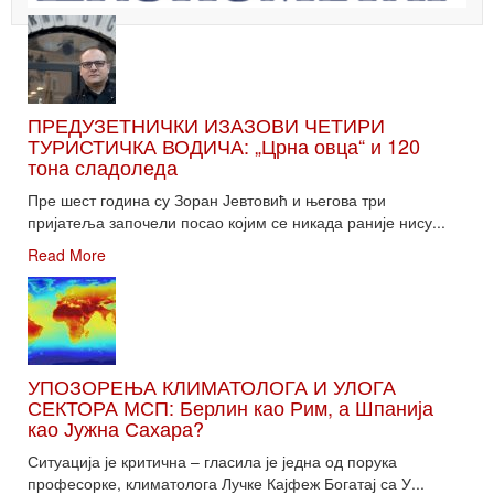
ПРЕДУЗЕТНИЧКИ ИЗАЗОВИ ЧЕТИРИ
ТУРИСТИЧКА ВОДИЧА: „Црна овца“ и 120
тона сладоледа
Пре шест година су Зоран Јевтовић и његова три
пријатеља започели посао којим се никада раније нису...
Read More
УПОЗОРЕЊА КЛИМАТОЛОГА И УЛОГА
СЕКТОРА МСП: Берлин као Рим, а Шпанија
као Јужна Сахара?
Ситуација је критична – гласила је једна од порука
професорке, климатолога Лучке Кајфеж Богатај са У...