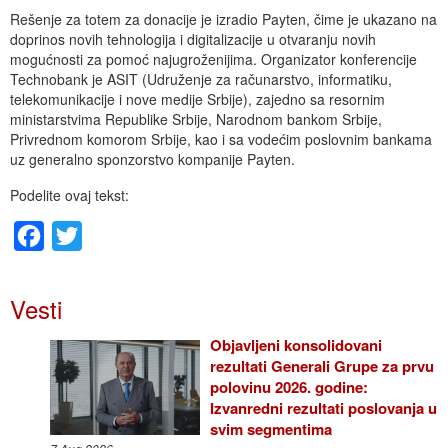
Rešenje za totem za donacije je izradio Payten, čime je ukazano na
doprinos novih tehnologija i digitalizacije u otvaranju novih
mogućnosti za pomoć najugroženijima. Organizator konferencije
Technobank je ASIT (Udruženje za računarstvo, informatiku,
telekomunikacije i nove medije Srbije), zajedno sa resornim
ministarstvima Republike Srbije, Narodnom bankom Srbije,
Privrednom komorom Srbije, kao i sa vodećim poslovnim bankama
uz generalno sponzorstvo kompanije Payten.
Podelite ovaj tekst:
Facebook
Twitter
Vesti
Objavljeni konsolidovani
rezultati Generali Grupe za prvu
polovinu 2026. godine:
Izvanredni rezultati poslovanja u
svim segmentima