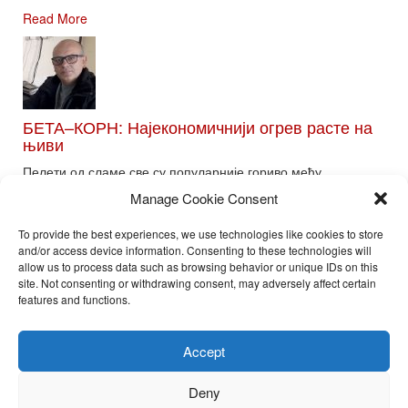
Read More
БЕТА–КОРН: Најекономичнији огрев расте на
њиви
Пелети од сламе све су популарније гориво међу
потрошачима. Главне препреке већoj производњи овог ог...
Manage Cookie Consent
Read More
To provide the best experiences, we use technologies like cookies to store
and/or access device information. Consenting to these technologies will
allow us to process data such as browsing behavior or unique IDs on this
site. Not consenting or withdrawing consent, may adversely affect certain
Toggle
features and functions.
naviga
Nira Press d.o.o.
Accept
Sadržaj ovog sajta je zakonom zaštićena intelektualna svojina
preduzeća NiraPress d.o.o. Svako neovlašćeno korišćenje,
Deny
kopiranje, objavljivanje celine ili delova bilo kog proizvoda NiraPress