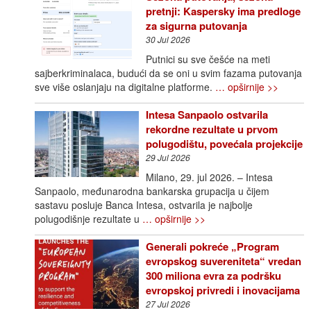
pretnji: Kaspersky ima predloge
za sigurna putovanja
30 Jul 2026
Putnici su sve češće na meti
sajberkriminalaca, budući da se oni u svim fazama putovanja
sve više oslanjaju na digitalne platforme.
… opširnije >>
Intesa Sanpaolo ostvarila
rekordne rezultate u prvom
polugodištu, povećala projekcije
29 Jul 2026
Milano, 29. jul 2026. – Intesa
Sanpaolo, međunarodna bankarska grupacija u čijem
sastavu posluje Banca Intesa, ostvarila je najbolje
polugodišnje rezultate u
… opširnije >>
Generali pokreće „Program
evropskog suvereniteta“ vredan
300 miliona evra za podršku
evropskoj privredi i inovacijama
27 Jul 2026