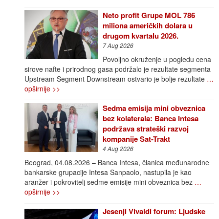
Neto profit Grupe MOL 786
miliona američkih dolara u
drugom kvartalu 2026.
7 Aug 2026
Povoljno okruženje u pogledu cena
sirove nafte i prirodnog gasa podržalo je rezultate segmenta
Upstream Segment Downstream ostvario je bolje rezultate
…
opširnije >>
Sedma emisija mini obveznica
bez kolaterala: Banca Intesa
podržava strateški razvoj
kompanije Sat-Trakt
4 Aug 2026
Beograd, 04.08.2026 – Banca Intesa, članica međunarodne
bankarske grupacije Intesa Sanpaolo, nastupila je kao
aranžer i pokrovitelj sedme emisije mini obveznica bez
…
opširnije >>
Jesenji Vivaldi forum: Ljudske