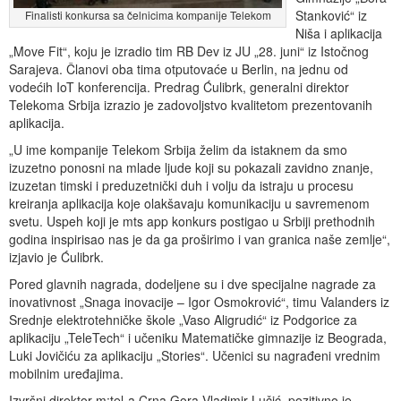
Stanković“ iz
Finalisti konkursa sa čelnicima kompanije Telekom
Niša i aplikacija
„Move Fit“, koju je izradio tim RB Dev iz JU „28. juni“ iz Istočnog
Sarajeva. Članovi oba tima otputovaće u Berlin, na jednu od
vodećih IoT konferencija. Predrag Ćulibrk, generalni direktor
Telekoma Srbija izrazio je zadovoljstvo kvalitetom prezentovanih
aplikacija.
„U ime kompanije Telekom Srbija želim da istaknem da smo
izuzetno ponosni na mlade ljude koji su pokazali zavidno znanje,
izuzetan timski i preduzetnički duh i volju da istraju u procesu
kreiranja aplikacija koje olakšavaju komunikaciju u savremenom
svetu. Uspeh koji je mts app konkurs postigao u Srbiji prethodnih
godina inspirisao nas je da ga proširimo i van granica naše zemlje“,
izjavio je Ćulibrk.
Pored glavnih nagrada, dodeljene su i dve specijalne nagrade za
inovativnost „Snaga inovacije – Igor Osmokrović“, timu Valanders iz
Srednje elektrotehničke škole „Vaso Aligrudić“ iz Podgorice za
aplikaciju „TeleTech“ i učeniku Matematičke gimnazije iz Beograda,
Luki Jovičiću za aplikaciju „Stories“. Učenici su nagrađeni vrednim
mobilnim uređajima.
Izvršni direktor m:tel-a Crna Gora Vladimir Lučić, pozitivno je