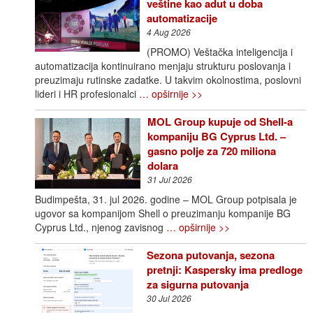
veštine kao adut u doba
automatizacije
4 Aug 2026
(PROMO) Veštačka inteligencija i
automatizacija kontinuirano menjaju strukturu poslovanja i
preuzimaju rutinske zadatke. U takvim okolnostima, poslovni
lideri i HR profesionalci
… opširnije >>
MOL Group kupuje od Shell-a
kompaniju BG Cyprus Ltd. –
gasno polje za 720 miliona
dolara
31 Jul 2026
Budimpešta, 31. jul 2026. godine – MOL Group potpisala je
ugovor sa kompanijom Shell o preuzimanju kompanije BG
Cyprus Ltd., njenog zavisnog
… opširnije >>
Sezona putovanja, sezona
pretnji: Kaspersky ima predloge
za sigurna putovanja
30 Jul 2026