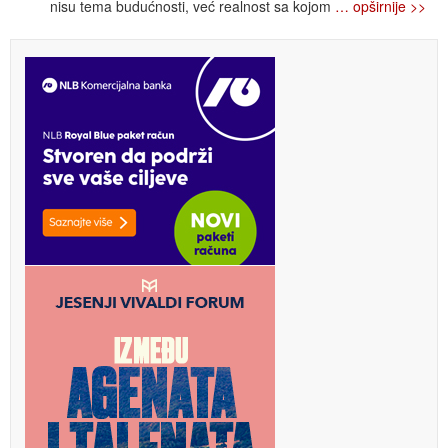
nisu tema budućnosti, već realnost sa kojom
… opširnije >>