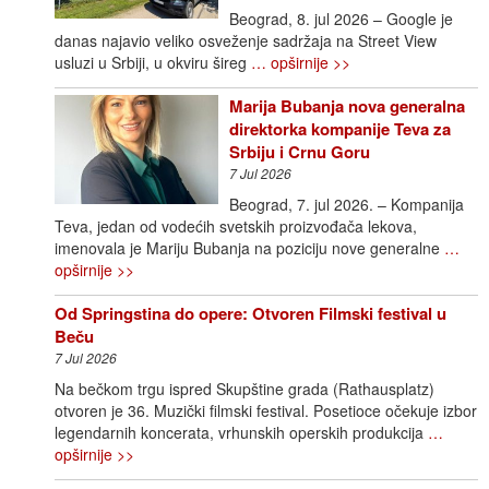
Beograd, 8. jul 2026 – Google je
danas najavio veliko osveženje sadržaja na Street View
usluzi u Srbiji, u okviru šireg
… opširnije >>
Marija Bubanja nova generalna
direktorka kompanije Teva za
Srbiju i Crnu Goru
7 Jul 2026
Beograd, 7. jul 2026. – Kompanija
Teva, jedan od vodećih svetskih proizvođača lekova,
imenovala je Mariju Bubanja na poziciju nove generalne
…
opširnije >>
Od Springstina do opere: Otvoren Filmski festival u
Beču
7 Jul 2026
Na bečkom trgu ispred Skupštine grada (Rathausplatz)
otvoren je 36. Muzički filmski festival. Posetioce očekuje izbor
legendarnih koncerata, vrhunskih operskih produkcija
…
opširnije >>