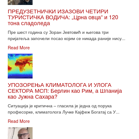
ПРЕДУЗЕТНИЧКИ ИЗАЗОВИ ЧЕТИРИ
ТУРИСТИЧКА ВОДИЧА: „Црна овца“ и 120
тона сладоледа
Пре шест година су Зоран Јевтовић и његова три
пријатеља започели посао којим се никада раније нису...
Read More
УПОЗОРЕЊА КЛИМАТОЛОГА И УЛОГА
СЕКТОРА МСП: Берлин као Рим, а Шпанија
као Јужна Сахара?
Ситуација је критична – гласила је једна од порука
професорке, климатолога Лучке Кајфеж Богатај са У...
Read More