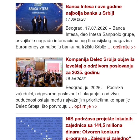
Banca Intesa i ove godine
najbolja banka u Srbiji
17 Jul 2026
Beograd, 17.07.2026 – Banca
Intesa, deo Intesa Sanpaolo grupe,
osvojila je nagradu internacionalnog finansijskog magazina
Euromoney za najbolju banku na tržištu Srbije
… opširnije >>
Kompanija Delez Srbija objavila
Izveštaj o održivom poslovanju
za 2025. godinu
16 Jul 2026
Beograd, jul 2026. – Podrška
zajednici, odgovorno poslovanje i ulaganje u održivu
budućnost ostaju među najvažnijim prioritetima kompanije
Delez Srbija, što potvrđuju
… opširnije >>
NIS podržava projekte lokalnih
zajednica sa 144,5 miliona
dinara: Otvoren konkurs
programa „Zajednici zajedno“