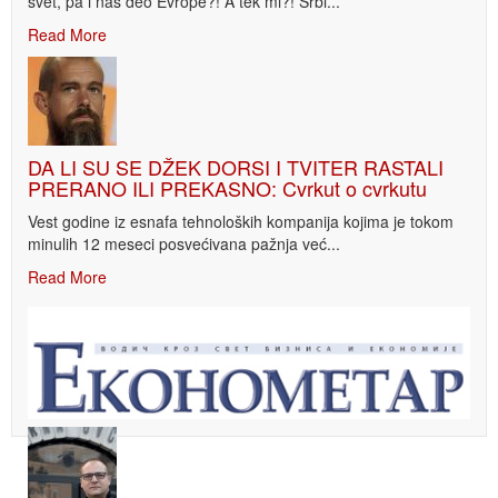
svet, pa i naš deo Evrope?! A tek mi?! Srbi...
Read More
DA LI SU SE DŽEK DORSI I TVITER RASTALI
PRERANO ILI PREKASNO: Cvrkut o cvrkutu
Vest godine iz esnafa tehnoloških kompanija kojima je tokom
minulih 12 meseci posvećivana pažnja već...
Read More