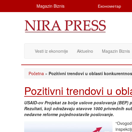
Magazin Biznis
Економетар
Vesti iz ekonomije
Aktuelno
Magazin Biznis
Početna
»
Pozitivni trendovi u oblasti konkurentnost
Pozitivni trendovi u obl
USAID-ov Projekat za bolјe uslove poslovanja (BEP) p
Rezultati, koji odražavaju stavove 1000 privrednih su
nedavne reforme pojednostavile poslovanje.
“Ovogodi
inspekci