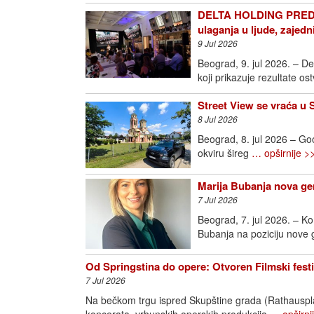
DELTA HOLDING PREDS
ulaganja u ljude, zajedn
9 Jul 2026
Beograd, 9. jul 2026. – D
koji prikazuje rezultate o
Street View se vraća u 
8 Jul 2026
Beograd, 8. jul 2026 – Goo
okviru šireg
… opširnije >
Marija Bubanja nova ge
7 Jul 2026
Beograd, 7. jul 2026. – K
Bubanja na poziciju nove
Od Springstina do opere: Otvoren Filmski fest
7 Jul 2026
Na bečkom trgu ispred Skupštine grada (Rathausplatz