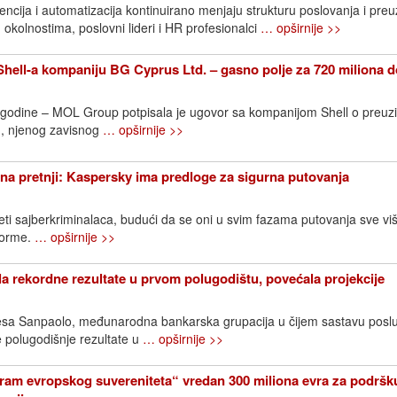
ncija i automatizacija kontinuirano menjaju strukturu poslovanja i pre
 okolnostima, poslovni lideri i HR profesionalci
… opširnije >>
ell-a kompaniju BG Cyprus Ltd. – gasno polje za 720 miliona d
. godine – MOL Group potpisala je ugovor sa kompanijom Shell o preuz
, njenog zavisnog
… opširnije >>
na pretnji: Kaspersky ima predloge za sigurna putovanja
eti sajberkriminalaca, budući da se oni u svim fazama putovanja sve vi
tforme.
… opširnije >>
la rekordne rezultate u prvom polugodištu, povećala projekcije
ntesa Sanpaolo, međunarodna bankarska grupacija u čijem sastavu posl
je polugodišnje rezultate u
… opširnije >>
ram evropskog suvereniteta“ vredan 300 miliona evra za podršk