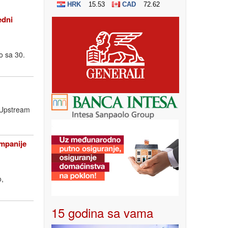
edni
o sa 30.
a Upstream
ompanije
o,
15 godina sa vama