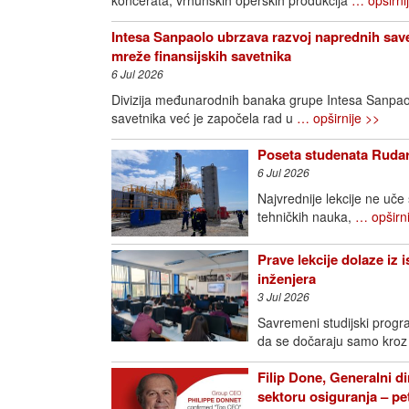
koncerata, vrhunskih operskih produkcija
… opširni
Intesa Sanpaolo ubrzava razvoj naprednih save
mreže finansijskih savetnika
6 Jul 2026
Divizija međunarodnih banaka grupe Intesa Sanpao
savetnika već je započela rad u
… opširnije >>
Poseta studenata Rudar
6 Jul 2026
Najvrednije lekcije ne uče
tehničkih nauka,
… opširni
Prave lekcije dolaze iz 
inženjera
3 Jul 2026
Savremeni studijski progra
da se dočaraju samo kroz
Filip Done, Generalni di
sektoru osiguranja – p