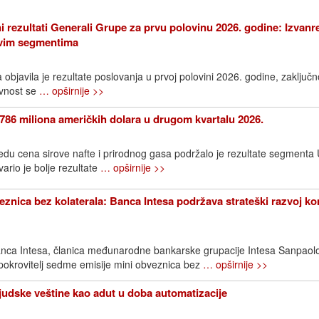
i rezultati Generali Grupe za prvu polovinu 2026. godine: Izvanr
 svim segmentima
bjavila je rezultate poslovanja u prvoj polovini 2026. godine, zaključn
avnost se
… opširnije >>
786 miliona američkih dolara u drugom kvartalu 2026.
edu cena sirove nafte i prirodnog gasa podržalo je rezultate segment
rio je bolje rezultate
… opširnije >>
znica bez kolaterala: Banca Intesa podržava strateški razvoj k
nca Intesa, članica međunarodne bankarske grupacije Intesa Sanpaol
 pokrovitelj sedme emisije mini obveznica bez
… opširnije >>
Ljudske veštine kao adut u doba automatizacije