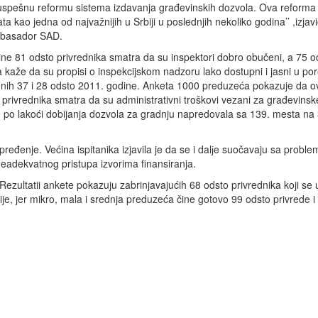
uspešnu reformu sistema izdavanja građevinskih dozvola. Ova reforma 
a kao jedna od najvažnijih u Srbiji u poslednjih nekoliko godina’’ ,izjavi
mbasador SAD.
ne 81 odsto privrednika smatra da su inspektori dobro obučeni, a 75 o
ka kaže da su propisi o inspekcijskom nadzoru lako dostupni i jasni u po
nih 37 i 28 odsto 2011. godine. Anketa 1000 preduzeća pokazuje da o
 privrednika smatra da su administrativni troškovi vezani za građevins
je po lakoći dobijanja dozvola za gradnju napredovala sa 139. mesta na
ređenje. Većina ispitanika izjavila je da se i dalјe suočavaju sa probl
neadekvatnog pristupa izvorima finansiranja.
m. Rezultatii ankete pokazuju zabrinjavajućih 68 odsto privrednika koji se
e, jer mikro, mala i srednja preduzeća čine gotovo 99 odsto privrede i 