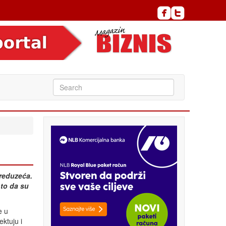
preduzeća.
 to da su
e u
ktuju i