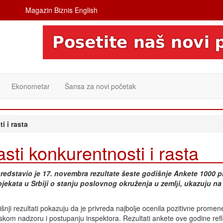
Magazin Biznis English
Ekonometar
Šansa za novi početak
i i rasta
asti konkurentnosti i rasta
redstavio je 17. novembra rezultate šeste godišnje Ankete 1000 
bjekata u Srbiji o stanju poslovnog okruženja u zemlјi, ukazuju na
šnji rezultati pokazuju da je privreda najbolјe ocenila pozitivne promen
jskom nadzoru i postupanju inspektora. Rezultati ankete ove godine refle