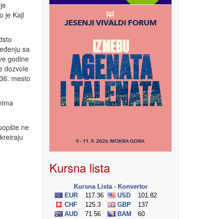
je
o je Kajl
dsto
ređenju sa
ve godine
ke dozvole
 36. mesto
emima
 uopšte ne
kreiraju
Kursna lista