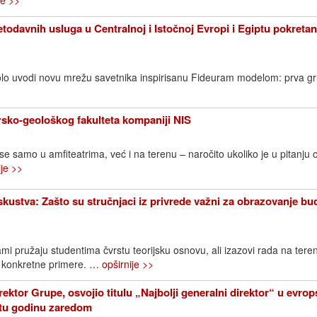
je >>
todavnih usluga u Centralnoj i Istočnoj Evropi i Egiptu pokreta
lo uvodi novu mrežu savetnika inspirisanu Fideuram modelom: prva g
sko-geološkog fakulteta kompaniji NIS
 se samo u amfiteatrima, već i na terenu – naročito ukoliko je u pitanju 
je >>
iskustva: Zašto su stručnjaci iz privrede važni za obrazovanje bu
mi pružaju studentima čvrstu teorijsku osnovu, ali izazovi rada na ter
 konkretne primere.
… opširnije >>
rektor Grupe, osvojio titulu „Najbolji generalni direktor“ u evr
etu godinu zaredom