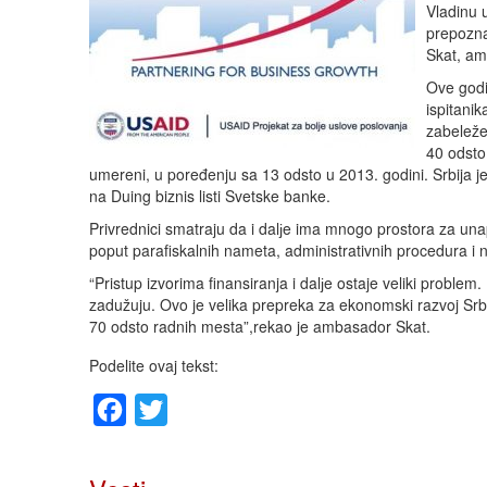
Vladinu 
prepoznat
Skat, a
Ove godi
ispitani
zabeleže
40 odsto
umereni, u poređenju sa 13 odsto u 2013. godini. Srbija 
na Duing biznis listi Svetske banke.
Privrednici smatraju da i dalјe ima mnogo prostora za unap
poput parafiskalnih nameta, administrativnih procedura i 
“Pristup izvorima finansiranja i dalјe ostaje veliki proble
zadužuju. Ovo je velika prepreka za ekonomski razvoj Srbij
70 odsto radnih mesta”,rekao je ambasador Skat.
Podelite ovaj tekst:
Facebook
Twitter