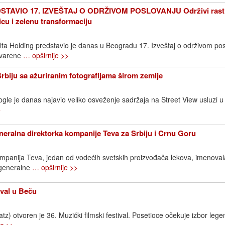
TAVIO 17. IZVEŠTAJ O ODRŽIVOM POSLOVANJU Održivi rast
icu i zelenu transformaciju
elta Holding predstavio je danas u Beogradu 17. Izveštaj o održivom pos
stvarene
… opširnije >>
Srbiju sa ažuriranim fotografijama širom zemlje
gle je danas najavio veliko osveženje sadržaja na Street View usluzi u S
>
neralna direktorka kompanije Teva za Srbiju i Crnu Goru
ompanija Teva, jedan od vodećih svetskih proizvođača lekova, imenovala
 generalne
… opširnije >>
ival u Beču
) otvoren je 36. Muzički filmski festival. Posetioce očekuje izbor lege