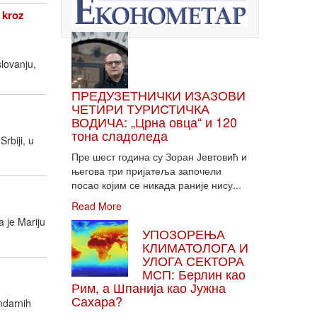
 kroz
lovanju,
ПРЕДУЗЕТНИЧКИ ИЗАЗОВИ
ЧЕТИРИ ТУРИСТИЧКА
ВОДИЧА: „Црна овца“ и 120
тона сладоледа
rbiji, u
Пре шест година су Зоран Јевтовић и
његова три пријатеља започели
посао којим се никада раније нису...
Read More
 je Mariju
УПОЗОРЕЊА
КЛИМАТОЛОГА И
УЛОГА СЕКТОРА
МСП: Берлин као
Рим, а Шпанија као Јужна
Сахара?
ndarnih