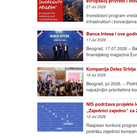
evropskoj privredi i in
27 Jul 2026
Investicioni program vred
infrastrukturi i inovac
Banca Intesa i ove godin
17 Jul 2026
Beograd, 17.07.2026 – Ban
finansijskog magazina Eur
Kompanija Delez Srbija 
16 Jul 2026
Beograd, jul 2026. – Podr
najvažnijim prioritetima k
NIS podržava projekte l
„Zajednici zajedno“ za 
10 Jul 2026
Raspisan konkurs programa
podršku zajednici kompan