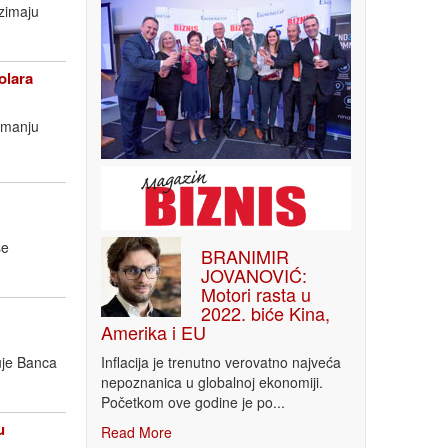
uzimaju
olara
imanju
še
BRANIMIR
JOVANOVIĆ:
Motori rasta u
2022. biće Kina,
Amerika i EU
Inflacija je trenutno verovatno najveća
uje Banca
nepoznanica u globalnoj ekonomiji.
Početkom ove godine je po...
u
Read More