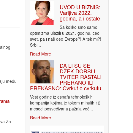
UVOD U BIZNIS:
Varljiva 2022.
godina, a i ostale
Sa koliko smo samo
optimizma ulazili u 2021. godinu, ceo
svet, pa i naš deo Evrope?! A tek mi?!
Srbi...
nalnog
Read More
DA LI SU SE
DŽEK DORSI I
TVITER RASTALI
taju među
PRERANO ILI
PREKASNO: Cvrkut o cvrkutu
Vest godine iz esnafa tehnoloških
grama
kompanija kojima je tokom minulih 12
meseci posvećivana pažnja već...
Read More
ava Za