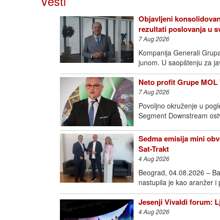
Vesti
Objavljeni konsolidovan
rezultati poslovanja u
7 Aug 2026
Kompanija Generali Grupa o
junom. U saopštenju za j
Neto profit Grupe MOL 
7 Aug 2026
Povoljno okruženje u pogl
Segment Downstream ostva
Sedma emisija mini obve
Sat-Trakt
4 Aug 2026
Beograd, 04.08.2026 – Ba
nastupila je kao aranžer i
Jesenji Vivaldi forum: 
4 Aug 2026