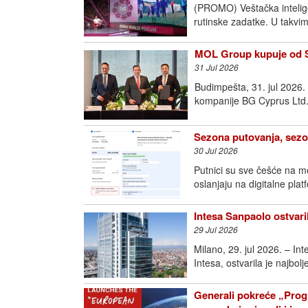
(PROMO) Veštačka intelige
rutinske zadatke. U takvim
MOL Group kupuje od Sh
31 Jul 2026
Budimpešta, 31. jul 2026
kompanije BG Cyprus Ltd.
Sezona putovanja, sezo
30 Jul 2026
Putnici su sve češće na m
oslanjaju na digitalne pla
Intesa Sanpaolo ostvari
29 Jul 2026
Milano, 29. jul 2026. – I
Intesa, ostvarila je najbol
Generali pokreće „Prog