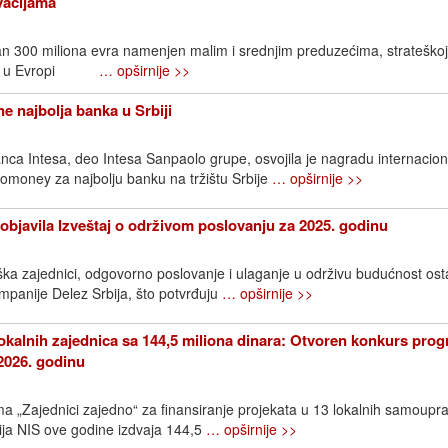
ovacijama
an 300 miliona evra namenjen malim i srednjim preduzećima, strateškoj
ijama u Evropi
… opširnije >>
e najbolja banka u Srbiji
ca Intesa, deo Intesa Sanpaolo grupe, osvojila je nagradu internacio
omoney za najbolju banku na tržištu Srbije
… opširnije >>
objavila Izveštaj o održivom poslovanju za 2025. godinu
ška zajednici, odgovorno poslovanje i ulaganje u održivu budućnost os
ompanije Delez Srbija, što potvrđuju
… opširnije >>
okalnih zajednica sa 144,5 miliona dinara: Otvoren konkurs pro
2026. godinu
 „Zajednici zajedno“ za finansiranje projekata u 13 lokalnih samoupr
ija NIS ove godine izdvaja 144,5
… opširnije >>