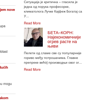
Ситуација је критична – гласила је
једна од порука професорке,
njem nove
климатолога Лучке Кајфеж Богатај са
У...
Read More
rupa
БЕТА–КОРН:
Најекономичнији
огрев расте на
њиви
oblast
Пелети од сламе све су популарније
гориво међу потрошачима. Главне
препреке већoj производњи овог ог...
dućih
Read More
enu mogu
opskom