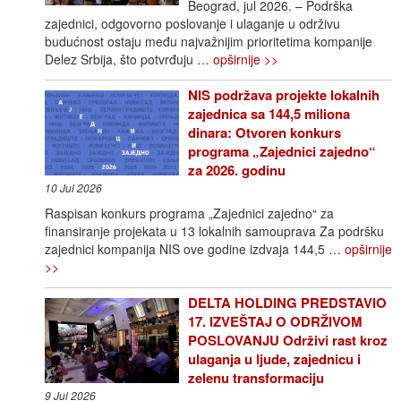
Beograd, jul 2026. – Podrška
zajednici, odgovorno poslovanje i ulaganje u održivu
budućnost ostaju među najvažnijim prioritetima kompanije
Delez Srbija, što potvrđuju
… opširnije >>
NIS podržava projekte lokalnih
zajednica sa 144,5 miliona
dinara: Otvoren konkurs
programa „Zajednici zajedno“
za 2026. godinu
10 Jul 2026
Raspisan konkurs programa „Zajednici zajedno“ za
finansiranje projekata u 13 lokalnih samouprava Za podršku
zajednici kompanija NIS ove godine izdvaja 144,5
… opširnije
>>
DELTA HOLDING PREDSTAVIO
17. IZVEŠTAJ O ODRŽIVOM
POSLOVANJU Održivi rast kroz
ulaganja u ljude, zajednicu i
zelenu transformaciju
9 Jul 2026