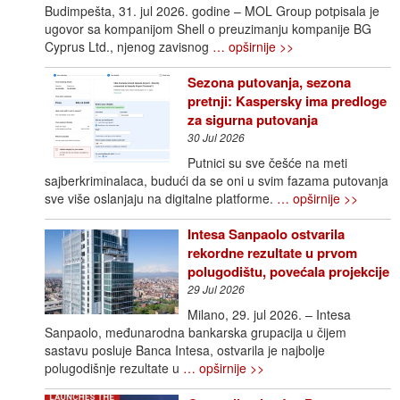
Budimpešta, 31. jul 2026. godine – MOL Group potpisala je
ugovor sa kompanijom Shell o preuzimanju kompanije BG
Cyprus Ltd., njenog zavisnog
… opširnije >>
Sezona putovanja, sezona
pretnji: Kaspersky ima predloge
za sigurna putovanja
30 Jul 2026
Putnici su sve češće na meti
sajberkriminalaca, budući da se oni u svim fazama putovanja
sve više oslanjaju na digitalne platforme.
… opširnije >>
Intesa Sanpaolo ostvarila
rekordne rezultate u prvom
polugodištu, povećala projekcije
29 Jul 2026
Milano, 29. jul 2026. – Intesa
Sanpaolo, međunarodna bankarska grupacija u čijem
sastavu posluje Banca Intesa, ostvarila je najbolje
polugodišnje rezultate u
… opširnije >>