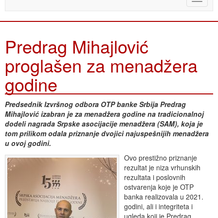
naviga
Predrag Mihajlović
proglašen za menadžera
godine
Predsednik Izvršnog odbora OTP banke Srbija Predrag
Mihajlović izabran je za menadžera godine na tradicionalnoj
dodeli nagrada Srpske asocijacije menadžera (SAM), koja je
tom prilikom odala priznanje dvojici najuspešnijih menadžera
u ovoj godini.
Ovo prestižno priznanje
rezultat je niza vrhunskih
rezultata i poslovnih
ostvarenja koje je OTP
banka realizovala u 2021.
godini, ali i integriteta i
ugleda koji je Predrag