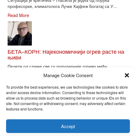
професорке, климатолога Лучке Кајфеж Богатај са У...
Read More
БЕТА–КОРН: Најекономичнији огрев расте на
њиви
Пелети од сламе све су популарније гориво међу
потрошачима. Главне препреке већoj производњи овог ог...
Manage Cookie Consent
Read More
To provide the best experiences, we use technologies like cookies to store
and/or access device information. Consenting to these technologies will
allow us to process data such as browsing behavior or unique IDs on this
site. Not consenting or withdrawing consent, may adversely affect certain
Toggle
features and functions.
naviga
Nira Press d.o.o.
Accept
Sadržaj ovog sajta je zakonom zaštićena intelektualna svojina
preduzeća NiraPress d.o.o. Svako neovlašćeno korišćenje,