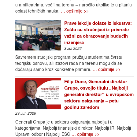
u amfiteatrima, već i na terenu – naročito ukoliko je u pitanju
oblast tehničkih nauka,
… opširnije >>
Prave lekcije dolaze iz iskustva:
Zašto su stručnjaci iz privrede
važni za obrazovanje budućih
inženjera
3 Jul 2026
Savremeni studijski programi pružaju studentima čvrstu
teorijsku osnovu, ali izazovi rada na terenu mogu da se
dočaraju samo kroz konkretne primere.
… opširnije >>
Filip Done, Generalni direktor
Grupe, osvojio titulu „Najbolji
generalni direktor“ u evropskom
sektoru osiguranja – petu
godinu zaredom
29 Jun 2026
Generali Grupa je u sektoru osiguranja najbolja i u
kategorijama: Najbolji finansijski direktor, Najbolji IR, Najbolji
Upravni odbor i Najbolji ESG
… opširnije >>