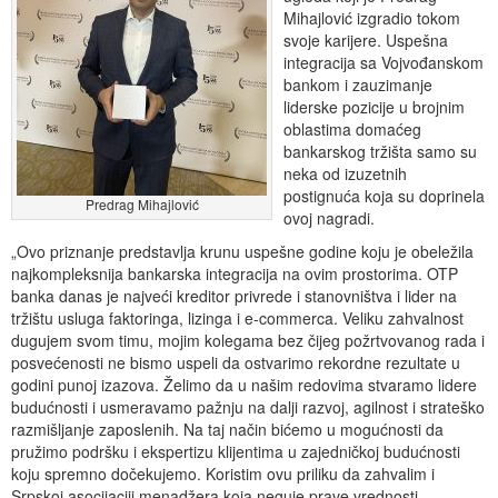
Mihajlović izgradio tokom
svoje karijere. Uspešna
integracija sa Vojvođanskom
bankom i zauzimanje
liderske pozicije u brojnim
oblastima domaćeg
bankarskog tržišta samo su
neka od izuzetnih
postignuća koja su doprinela
Predrag Mihajlović
ovoj nagradi.
„Ovo priznanje predstavlja krunu uspešne godine koju je obeležila
najkompleksnija bankarska integracija na ovim prostorima. OTP
banka danas je najveći kreditor privrede i stanovništva i lider na
tržištu usluga faktoringa, lizinga i e-commerca. Veliku zahvalnost
dugujem svom timu, mojim kolegama bez čijeg požrtvovanog rada i
posvećenosti ne bismo uspeli da ostvarimo rekordne rezultate u
godini punoj izazova. Želimo da u našim redovima stvaramo lidere
budućnosti i usmeravamo pažnju na dalji razvoj, agilnost i strateško
razmišljanje zaposlenih. Na taj način bićemo u mogućnosti da
pružimo podršku i ekspertizu klijentima u zajedničkoj budućnosti
koju spremno dočekujemo. Koristim ovu priliku da zahvalim i
Srpskoj asocijaciji menadžera koja neguje prave vrednosti