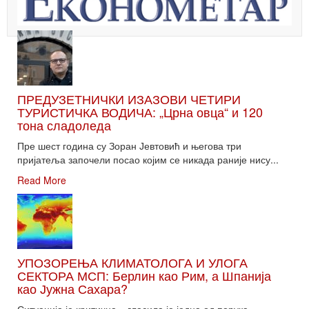
ПРЕДУЗЕТНИЧКИ ИЗАЗОВИ ЧЕТИРИ
ТУРИСТИЧКА ВОДИЧА: „Црна овца“ и 120
тона сладоледа
Пре шест година су Зоран Јевтовић и његова три
пријатеља започели посао којим се никада раније нису...
Read More
УПОЗОРЕЊА КЛИМАТОЛОГА И УЛОГА
СЕКТОРА МСП: Берлин као Рим, а Шпанија
као Јужна Сахара?
Ситуација је критична – гласила је једна од порука