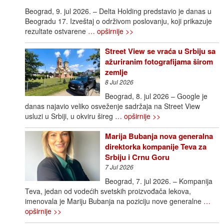
Beograd, 9. jul 2026. – Delta Holding predstavio je danas u
Beogradu 17. Izveštaj o održivom poslovanju, koji prikazuje
rezultate ostvarene
… opširnije >>
Street View se vraća u Srbiju sa
ažuriranim fotografijama širom
zemlje
8 Jul 2026
Beograd, 8. jul 2026 – Google je
danas najavio veliko osveženje sadržaja na Street View
usluzi u Srbiji, u okviru šireg
… opširnije >>
Marija Bubanja nova generalna
direktorka kompanije Teva za
Srbiju i Crnu Goru
7 Jul 2026
Beograd, 7. jul 2026. – Kompanija
Teva, jedan od vodećih svetskih proizvođača lekova,
imenovala je Mariju Bubanja na poziciju nove generalne
…
opširnije >>