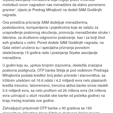
motivišući ovom nagradom nas menadžere da stalno pomeramo
granice“, izjavio je Predrag Mihajlović na dodeli SAM Godišnjih
nagrada.
Ova prestižna priznanja SAM dodeljuje menadžerima,
poslodavcima, kompanijama i pojedincima koje se zalažu za
unapređenje poslovnog okruženja, promociju menadžerske struke i
liderstva, za društveno-odgovorno poslovanje, kao i za bolji život
svih građana u celini. Pored dodele SAM Godišnjih nagrada, na
Gala večeri uručena su i specijalna priznanja povodom
obeležavanja 15 godina rada i postojanja Srpske asocijacije
menadžera.
U godini koju su, uprkos brojnim izazovima, obeležila značajna
poslovna postignuća, OTP banka Srbija je pod vođstvom Predraga
Mihajlovića postala kreditor broj jedan privrede i stanovništva, sa
tržišnim učešćem od 16.6 odsto i 4.2 milijardi evra neto plasiranih
kredita trenutno. Istovremeno, trenutna aktiva banke iznosi visokih
5.6 milijardi evra, sa neto profitom od 26 miliona evra (54 miliona
evra uzimajući u obzir rezultat obe banke od početka godine) na
kraju trećeg kvartala ove godine.
Zahvaljujući prisutnosti OTP banke u 90 gradova sa 190
ekspozitura, klijentima širom Srbije je dostupna široka lepeza