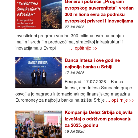
Generali pokreće „Program
evropskog suvereniteta“ vredan
300 miliona evra za podršku
evropskoj privredi i inovacijama
27 Jul 2026
Investicioni program vredan 300 miliona evra namenjen
malim i srednjim preduzećima, strateškoj infrastrukturi i
inovacijama u Evropi
… opširnije >>
Banca Intesa i ove godine
najbolja banka u Srbiji
17 Jul 2026
Beograd, 17.07.2026 – Banca
Intesa, deo Intesa Sanpaolo grupe,
osvojila je nagradu internacionalnog finansijskog magazina
Euromoney za najbolju banku na tržištu Srbije
… opširnije >>
Kompanija Delez Srbija objavila
Izveštaj o održivom poslovanju
za 2025. godinu
16 Jul 2026