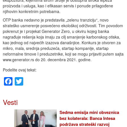
proizvoda i usluga, kao i efikasan servis i ponude prilagođene
njihovim konkretnim potrebama.
OTP banka nedavno je predstavila „zelenu tranziciju“, novo
strateško usmerenje posvećeno ekološkoj održivosti. Tim povodom
pokrenut je i projekat Generator Zero, u okviru kojeg banka
nagrađuje rešenja koja imaju za cilj smanjenje karbonskog otiska,
kao jednog od najvećih izazova današnjice. Konkurs je otvoren za
mikro, mala, srednja preduzeća, startap kompanije, startap
neformalne timove I preduzetnike, koji se mogu prijaviti putem sajta
www.generator.rs do 20. decembra 2021. godine.
Podelite ovaj tekst:
Facebook
Twitter
Vesti
Sedma emisija mini obveznica
bez kolaterala: Banca Intesa
podržava strateški razvoj