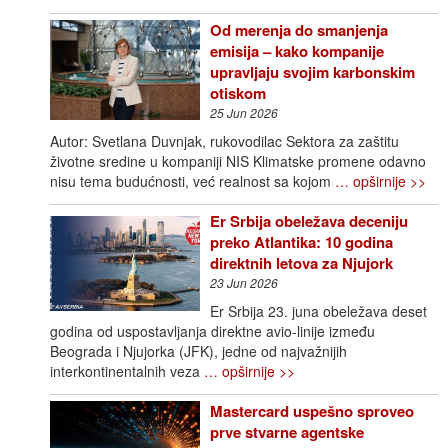
Od merenja do smanjenja
emisija – kako kompanije
upravljaju svojim karbonskim
otiskom
25 Jun 2026
Autor: Svetlana Duvnjak, rukovodilac Sektora za zaštitu
životne sredine u kompaniji NIS Klimatske promene odavno
nisu tema budućnosti, već realnost sa kojom
… opširnije >>
Er Srbija obeležava deceniju
preko Atlantika: 10 godina
direktnih letova za Njujork
23 Jun 2026
Er Srbija 23. juna obeležava deset
godina od uspostavljanja direktne avio-linije između
Beograda i Njujorka (JFK), jedne od najvažnijih
interkontinentalnih veza
… opširnije >>
Mastercard uspešno sproveo
prve stvarne agentske