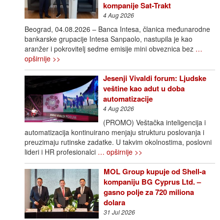
kompanije Sat-Trakt
4 Aug 2026
Beograd, 04.08.2026 – Banca Intesa, članica međunarodne
bankarske grupacije Intesa Sanpaolo, nastupila je kao
aranžer i pokrovitelj sedme emisije mini obveznica bez
…
opširnije >>
Jesenji Vivaldi forum: Ljudske
veštine kao adut u doba
automatizacije
4 Aug 2026
(PROMO) Veštačka inteligencija i
automatizacija kontinuirano menjaju strukturu poslovanja i
preuzimaju rutinske zadatke. U takvim okolnostima, poslovni
lideri i HR profesionalci
… opširnije >>
MOL Group kupuje od Shell-a
kompaniju BG Cyprus Ltd. –
gasno polje za 720 miliona
dolara
31 Jul 2026