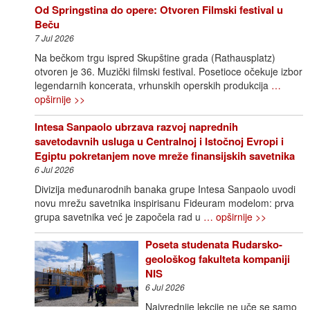
Od Springstina do opere: Otvoren Filmski festival u
Beču
7 Jul 2026
Na bečkom trgu ispred Skupštine grada (Rathausplatz)
otvoren je 36. Muzički filmski festival. Posetioce očekuje izbor
legendarnih koncerata, vrhunskih operskih produkcija
…
opširnije >>
Intesa Sanpaolo ubrzava razvoj naprednih
savetodavnih usluga u Centralnoj i Istočnoj Evropi i
Egiptu pokretanjem nove mreže finansijskih savetnika
6 Jul 2026
Divizija međunarodnih banaka grupe Intesa Sanpaolo uvodi
novu mrežu savetnika inspirisanu Fideuram modelom: prva
grupa savetnika već je započela rad u
… opširnije >>
Poseta studenata Rudarsko-
geološkog fakulteta kompaniji
NIS
6 Jul 2026
Najvrednije lekcije ne uče se samo