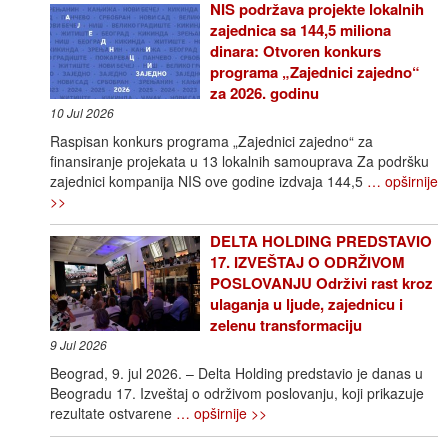
NIS podržava projekte lokalnih
zajednica sa 144,5 miliona
dinara: Otvoren konkurs
programa „Zajednici zajedno“
za 2026. godinu
10 Jul 2026
Raspisan konkurs programa „Zajednici zajedno“ za
finansiranje projekata u 13 lokalnih samouprava Za podršku
zajednici kompanija NIS ove godine izdvaja 144,5
… opširnije
>>
DELTA HOLDING PREDSTAVIO
17. IZVEŠTAJ O ODRŽIVOM
POSLOVANJU Održivi rast kroz
ulaganja u ljude, zajednicu i
zelenu transformaciju
9 Jul 2026
Beograd, 9. jul 2026. – Delta Holding predstavio je danas u
Beogradu 17. Izveštaj o održivom poslovanju, koji prikazuje
rezultate ostvarene
… opširnije >>