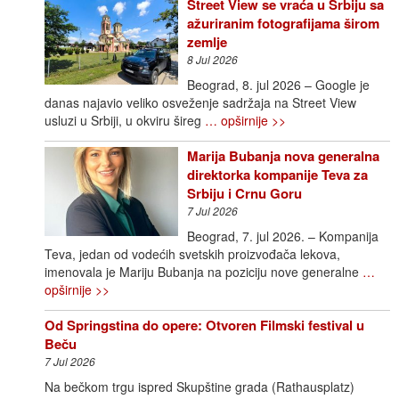
Street View se vraća u Srbiju sa
ažuriranim fotografijama širom
zemlje
8 Jul 2026
Beograd, 8. jul 2026 – Google je
danas najavio veliko osveženje sadržaja na Street View
usluzi u Srbiji, u okviru šireg
… opširnije >>
Marija Bubanja nova generalna
direktorka kompanije Teva za
Srbiju i Crnu Goru
7 Jul 2026
Beograd, 7. jul 2026. – Kompanija
Teva, jedan od vodećih svetskih proizvođača lekova,
imenovala je Mariju Bubanja na poziciju nove generalne
…
opširnije >>
Od Springstina do opere: Otvoren Filmski festival u
Beču
7 Jul 2026
Na bečkom trgu ispred Skupštine grada (Rathausplatz)