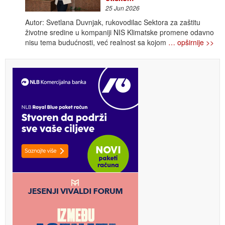
25 Jun 2026
Autor: Svetlana Duvnjak, rukovodilac Sektora za zaštitu
životne sredine u kompaniji NIS Klimatske promene odavno
nisu tema budućnosti, već realnost sa kojom
… opširnije >>