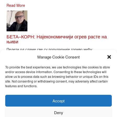
Read More
БЕТА–КОРН: Најекономичнији огрев расте на
њиви
Пелети од сламе све су популарније гориво међу
потрошачима. Главне препреке већoj производњи овог ог...
Manage Cookie Consent
Read More
To provide the best experiences, we use technologies like cookies to store
and/or access device information. Consenting to these technologies will
allow us to process data such as browsing behavior or unique IDs on this
site. Not consenting or withdrawing consent, may adversely affect certain
Toggle
features and functions.
naviga
Nira Press d.o.o.
Accept
Sadržaj ovog sajta je zakonom zaštićena intelektualna svojina
preduzeća NiraPress d.o.o. Svako neovlašćeno korišćenje,
Deny
kopiranje, objavljivanje celine ili delova bilo kog proizvoda NiraPress