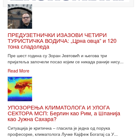
ПРЕДУЗЕТНИЧКИ ИЗАЗОВИ ЧЕТИРИ
ТУРИСТИЧКА ВОДИЧА: „Црна овца“ и 120
тона сладоледа
Пре шест година су Зоран Јевтовић и његова три
пријатеља започели посао којим се никада раније нису...
Read More
УПОЗОРЕЊА КЛИМАТОЛОГА И УЛОГА
СЕКТОРА МСП: Берлин као Рим, а Шпанија
као Јужна Сахара?
Ситуација је критична – гласила је једна од порука
професорке, климатолога Лучке Кајфеж Богатај са У...