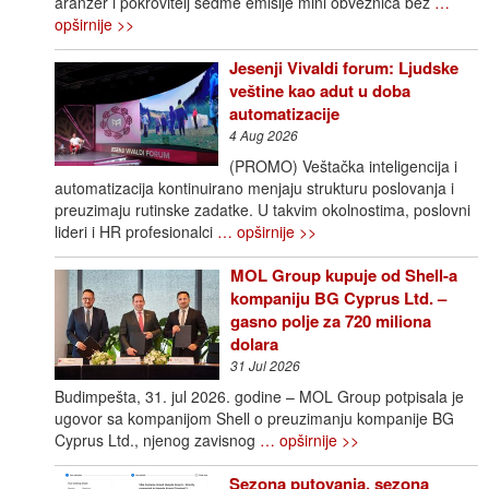
aranžer i pokrovitelj sedme emisije mini obveznica bez
…
opširnije >>
Jesenji Vivaldi forum: Ljudske
veštine kao adut u doba
automatizacije
4 Aug 2026
(PROMO) Veštačka inteligencija i
automatizacija kontinuirano menjaju strukturu poslovanja i
preuzimaju rutinske zadatke. U takvim okolnostima, poslovni
lideri i HR profesionalci
… opširnije >>
MOL Group kupuje od Shell-a
kompaniju BG Cyprus Ltd. –
gasno polje za 720 miliona
dolara
31 Jul 2026
Budimpešta, 31. jul 2026. godine – MOL Group potpisala je
ugovor sa kompanijom Shell o preuzimanju kompanije BG
Cyprus Ltd., njenog zavisnog
… opširnije >>
Sezona putovanja, sezona