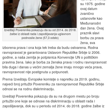
su 1975. godine
ovaj datum
zvanično
ustanovile kao
Međunarodni
dan žena. Ovaj
Izveštaji Poverenika pokazuju da su od 2014. do 2018.
praznik slavi
žalbe iz oblasti rada i zapošljavanja uglavnom
borbu za prava
podnosile žene (57,3 odsto)
žena, sva
izborena prava i ona koja tek treba da budu ostvarena. Rodna
ravnopravost je garantovana Ustavom Republike Srbije iz 2006.
godine, a naša zemlja je potpisnica Konvencije UN o političkim
pravima žena. Iako je borba za ženska prava i rodnu ravnopravnost
bila duga i danas u većini zemalja žene imaju mnogo veća prava,
ravnopravnost nije postignuta u potpunosti.
Prema Izveštaju Evropske komisije o napretku za 2019. godinu,
najveći broj pritužbi Povereniku za ravnopravnost Republike Srbije
odnosi se na rodnu diskriminaciju.
Izveštaji Poverenika pokazuju da su na drugom mestu po broju
pritužbi one koje se odnose na diskriminaciju u oblasti rada i
zapošljavanja, dok su u periodu od 2014. do 2018. godine žalbe iz