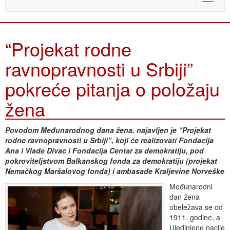
naviga
“Projekat rodne
ravnopravnosti u Srbiji”
pokreće pitanja o položaju
žena
Povodom Međunarodnog dana žena, najavljen je “Projekat
rodne ravnopravnosti u Srbiji”, koji će realizovati Fondacija
Ana i Vlade Divac i Fondacija Centar za demokratiju, pod
pokroviteljstvom Balkanskog fonda za demokratiju (projekat
Nemačkog Maršalovog fonda) i ambasade Kraljevine Norveške
Međunarodni
dan žena
obeležava se od
1911. godine, a
Ujedinjene nacije