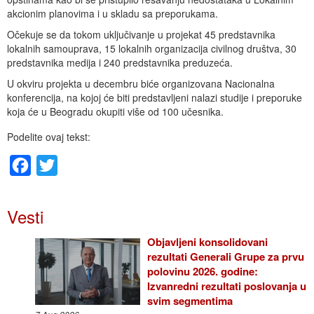
akcionim planovima i u skladu sa preporukama.
Očekuje se da tokom uključivanje u projekat 45 predstavnika
lokalnih samouprava, 15 lokalnih organizacija civilnog društva, 30
predstavnika medija i 240 predstavnika preduzeća.
U okviru projekta u decembru biće organizovana Nacionalna
konferencija, na kojoj će biti predstavljeni nalazi studije i preporuke
koja će u Beogradu okupiti više od 100 učesnika.
Podelite ovaj tekst:
Facebook
Twitter
Vesti
Objavljeni konsolidovani
rezultati Generali Grupe za prvu
polovinu 2026. godine:
Izvanredni rezultati poslovanja u
svim segmentima