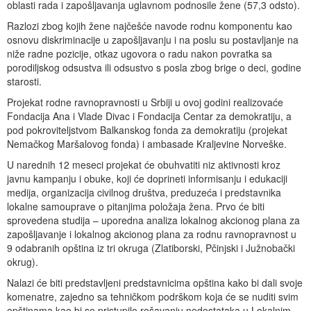
oblasti rada i zapošljavanja uglavnom podnosile žene (57,3 odsto).
Razlozi zbog kojih žene najčešće navode rodnu komponentu kao
osnovu diskriminacije u zapošljavanju i na poslu su postavljanje na
niže radne pozicije, otkaz ugovora o radu nakon povratka sa
porodiljskog odsustva ili odsustvo s posla zbog brige o deci, godine
starosti.
Projekat rodne ravnopravnosti u Srbiji u ovoj godini realizovaće
Fondacija Ana i Vlade Divac i Fondacija Centar za demokratiju, a
pod pokroviteljstvom Balkanskog fonda za demokratiju (projekat
Nemačkog Maršalovog fonda) i ambasade Kraljevine Norveške.
U narednih 12 meseci projekat će obuhvatiti niz aktivnosti kroz
javnu kampanju i obuke, koji će doprineti informisanju i edukaciji
medija, organizacija civilnog društva, preduzeća i predstavnika
lokalne samouprave o pitanjima položaja žena. Prvo će biti
sprovedena studija – uporedna analiza lokalnog akcionog plana za
zapošljavanje i lokalnog akcionog plana za rodnu ravnopravnost u
9 odabranih opština iz tri okruga (Zlatiborski, Pčinjski i Južnobački
okrug).
Nalazi će biti predstavljeni predstavnicima opština kako bi dali svoje
komenatre, zajedno sa tehničkom podrškom koja će se nuditi svim
opštinama kao bi se pristupilo rešavanju nedostataka u Lokalnim