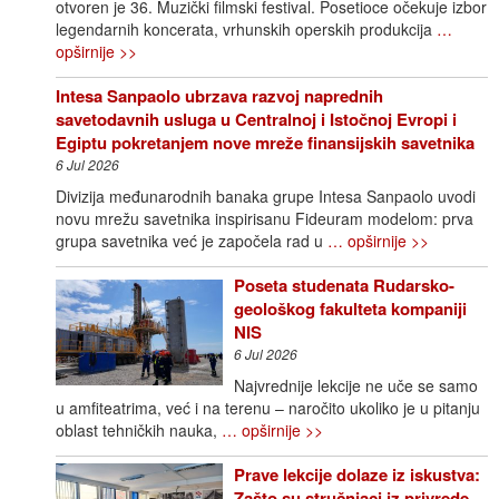
otvoren je 36. Muzički filmski festival. Posetioce očekuje izbor
legendarnih koncerata, vrhunskih operskih produkcija
…
opširnije >>
Intesa Sanpaolo ubrzava razvoj naprednih
savetodavnih usluga u Centralnoj i Istočnoj Evropi i
Egiptu pokretanjem nove mreže finansijskih savetnika
6 Jul 2026
Divizija međunarodnih banaka grupe Intesa Sanpaolo uvodi
novu mrežu savetnika inspirisanu Fideuram modelom: prva
grupa savetnika već je započela rad u
… opširnije >>
Poseta studenata Rudarsko-
geološkog fakulteta kompaniji
NIS
6 Jul 2026
Najvrednije lekcije ne uče se samo
u amfiteatrima, već i na terenu – naročito ukoliko je u pitanju
oblast tehničkih nauka,
… opširnije >>
Prave lekcije dolaze iz iskustva:
Zašto su stručnjaci iz privrede