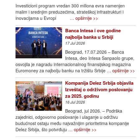
Investicioni program vredan 300 miliona evra namenjen
malim i srednjim preduzećima, strateškoj infrastrukturi i
inovacijama u Evropi
… opširnije >>
Banca Intesa i ove godine
najbolja banka u Srbiji
17 Jul 2026
Beograd, 17.07.2026 – Banca
Intesa, deo Intesa Sanpaolo grupe,
osvojila je nagradu internacionalnog finansijskog magazina
Euromoney za najbolju banku na tržištu Srbije
… opširnije >>
Kompanija Delez Srbija objavila
Izveštaj o održivom poslovanju
za 2025. godinu
16 Jul 2026
Beograd, jul 2026. – Podrška
zajednici, odgovorno poslovanje i ulaganje u održivu
budućnost ostaju među najvažnijim prioritetima kompanije
Delez Srbija, što potvrđuju
… opširnije >>