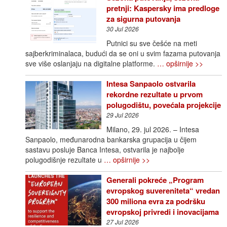
pretnji: Kaspersky ima predloge
za sigurna putovanja
30 Jul 2026
Putnici su sve češće na meti
sajberkriminalaca, budući da se oni u svim fazama putovanja
sve više oslanjaju na digitalne platforme.
… opširnije >>
Intesa Sanpaolo ostvarila
rekordne rezultate u prvom
polugodištu, povećala projekcije
29 Jul 2026
Milano, 29. jul 2026. – Intesa
Sanpaolo, međunarodna bankarska grupacija u čijem
sastavu posluje Banca Intesa, ostvarila je najbolje
polugodišnje rezultate u
… opširnije >>
Generali pokreće „Program
evropskog suvereniteta“ vredan
300 miliona evra za podršku
evropskoj privredi i inovacijama
27 Jul 2026