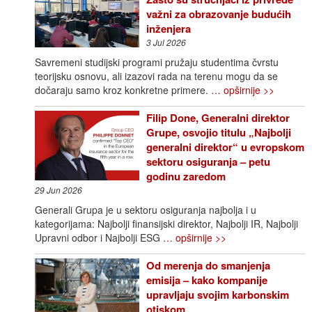
važni za obrazovanje budućih
inženjera
3 Jul 2026
Savremeni studijski programi pružaju studentima čvrstu
teorijsku osnovu, ali izazovi rada na terenu mogu da se
dočaraju samo kroz konkretne primere.
… opširnije >>
Filip Done, Generalni direktor
Grupe, osvojio titulu „Najbolji
generalni direktor“ u evropskom
sektoru osiguranja – petu
godinu zaredom
29 Jun 2026
Generali Grupa je u sektoru osiguranja najbolja i u
kategorijama: Najbolji finansijski direktor, Najbolji IR, Najbolji
Upravni odbor i Najbolji ESG
… opširnije >>
Od merenja do smanjenja
emisija – kako kompanije
upravljaju svojim karbonskim
otiskom