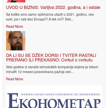
UVOD U BIZNIS: Varljiva 2022. godina, a i ostale
Sa koliko smo samo optimizma ulazili u 2021. godinu, ceo
svet, pa i naš deo Evrope?! A tek mi?! Srbi...
Read More
DA LI SU SE DŽEK DORSI I TVITER RASTALI
PRERANO ILI PREKASNO: Cvrkut o cvrkutu
Vest godine iz esnafa tehnoloških kompanija kojima je tokom
minulih 12 meseci posvećivana pažnja već...
Read More