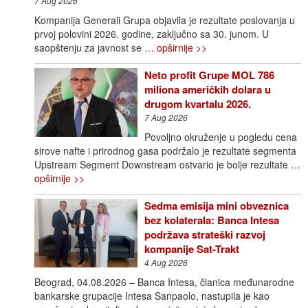
7 Aug 2026
Kompanija Generali Grupa objavila je rezultate poslovanja u
prvoj polovini 2026. godine, zaključno sa 30. junom. U
saopštenju za javnost se
… opširnije >>
Neto profit Grupe MOL 786
miliona američkih dolara u
drugom kvartalu 2026.
7 Aug 2026
Povoljno okruženje u pogledu cena
sirove nafte i prirodnog gasa podržalo je rezultate segmenta
Upstream Segment Downstream ostvario je bolje rezultate
…
opširnije >>
Sedma emisija mini obveznica
bez kolaterala: Banca Intesa
podržava strateški razvoj
kompanije Sat-Trakt
4 Aug 2026
Beograd, 04.08.2026 – Banca Intesa, članica međunarodne
bankarske grupacije Intesa Sanpaolo, nastupila je kao