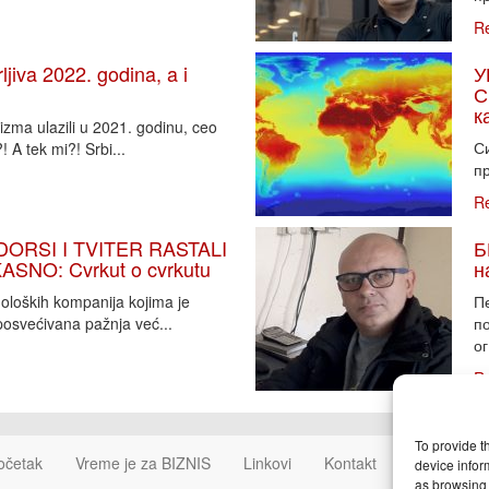
R
iva 2022. godina, a i
У
С
к
zma ulazili u 2021. godinu, ceo
Си
 A tek mi?! Srbi...
пр
R
DORSI I TVITER RASTALI
Б
SNO: Cvrkut o cvrkutu
н
noloških kompanija kojima je
П
osvećivana pažnja već...
п
ог
R
To provide t
očetak
Vreme je za BIZNIS
Linkovi
Kontakt
Cookie Poli
device infor
as browsing 