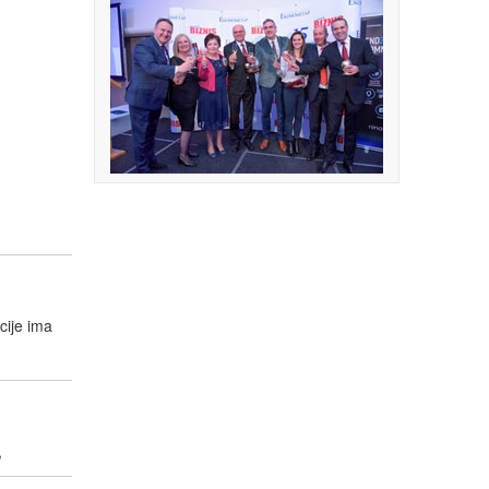
cije ima
,