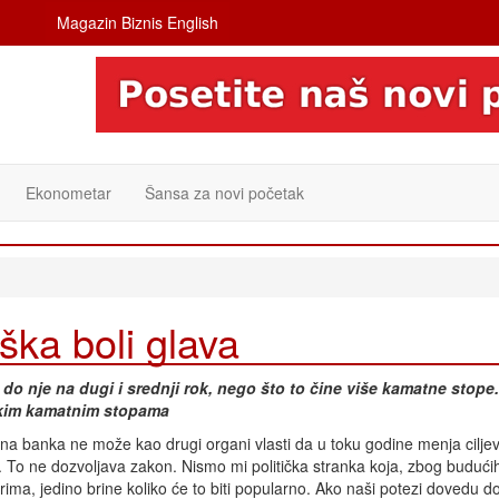
Magazin Biznis English
Ekonometar
Šansa za novi početak
ška boli glava
 do nje na dugi i srednji rok, nego što to čine više kamatne stope.
iskim kamatnim stopama
na banka ne može kao drugi organi vlasti da u toku godine menja cilje
e. To ne dozvoljava zakon. Nismo mi politička stranka koja, zbog budući
rima, jedino brine koliko će to biti popularno. Ako naši potezi dovedu do 