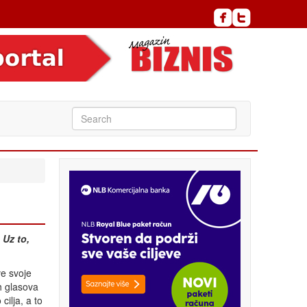
 Uz to,
ve svoje
h glasova
cilja, a to