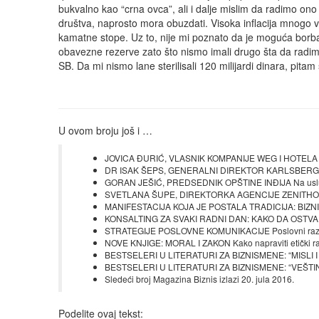
bukvalno kao “crna ovca”, ali i dalje mislim da radimo ono 
društva, naprosto mora obuzdati. Visoka inflacija mnogo viš
kamatne stope. Uz to, nije mi poznato da je moguća borba
obavezne rezerve zato što nismo imali drugo šta da radimo
SB. Da mi nismo lane sterilisali 120 milijardi dinara, pitam se
U ovom broju još i …
JOVICA ĐURIĆ, VLASNIK KOMPANIJE WEG I HOTELA BA
DR ISAK ŠEPS, GENERALNI DIREKTOR KARLSBERG SR
GORAN JEŠIĆ, PREDSEDNIK OPŠTINE INĐIJA Na usluz
SVETLANA ŠUPE, DIREKTORKA AGENCIJE ZENITHOPTIM
MANIFESTACIJA KOJA JE POSTALA TRADICIJA: BIZNIS P
KONSALTING ZA SVAKI RADNI DAN: KAKO DA OSTVAR
STRATEGIJE POSLOVNE KOMUNIKACIJE Poslovni razgo
NOVE KNJIGE: MORAL I ZAKON Kako napraviti etički ra
BESTSELERI U LITERATURI ZA BIZNISMENE: “MISLI I B
BESTSELERI U LITERATURI ZA BIZNISMENE: “VEŠTINA 
Sledeći broj Magazina Biznis izlazi 20. jula 2016.
Podelite ovaj tekst: