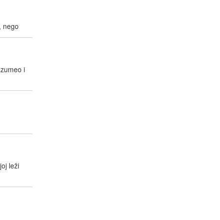
, nego
razumeo i
oj leži