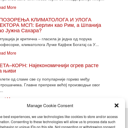
ead More
ПОЗОРЕЊА КЛИМАТОЛОГА И УЛОГА
ЕКТОРА МСП: Берлин као Рим, а Шпанија
ао Јужна Сахара?
туација је критична – гласила је једна од порука
офесорке, климатолога Лучке Кајфеж Богатај са У...
ead More
ЕТА–КОРН: Најекономичнији огрев расте
а њиви
елети од сламе све су популарније гориво међу
отрошачима. Главне препреке већoj производњи овог
...
ead More
Manage Cookie Consent
he best experiences, we use technologies like cookies to store and/or access
cy (EU)
mation. Consenting to these technologies will allow us to process data such
behavior or unique IDs on this site. Not consenting or withdrawing consent,