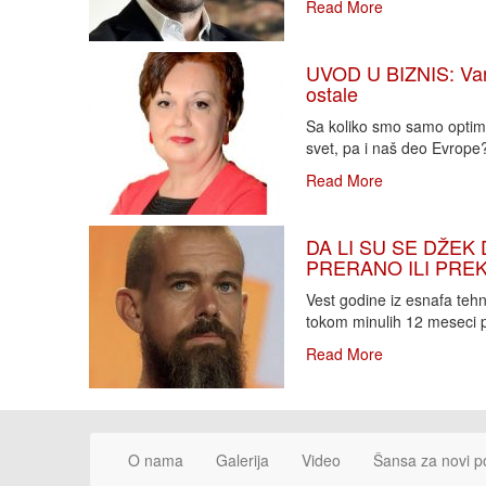
Read More
UVOD U BIZNIS: Varlj
ostale
Sa koliko smo samo optimi
svet, pa i naš deo Evrope?!
Read More
DA LI SU SE DŽEK 
PRERANO ILI PREKA
Vest godine iz esnafa teh
tokom minulih 12 meseci p
Read More
O nama
Galerija
Video
Šansa za novi p