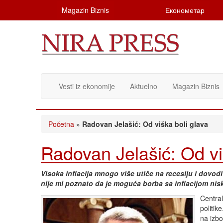
Magazin Biznis
Економетар
Vesti iz ekonomije
Aktuelno
Magazin Biznis
Početna
»
Radovan Jelašić: Od viška boli glava
Radovan Jelašić: Od vi
Visoka inflacija mnogo više utiče na recesiju i dovodi
nije mi poznato da je moguća borba sa inflacijom n
Central
politik
na izbo