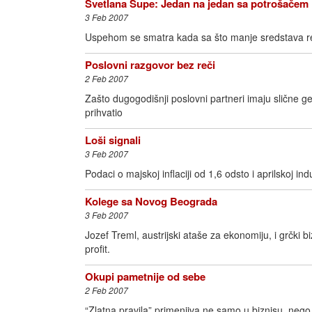
Svetlana Šupe: Jedan na jedan sa potrošačem
3 Feb 2007
Uspehom se smatra kada sa što manje sredstava rek
Poslovni razgovor bez reči
2 Feb 2007
Zašto dugogodišnji poslovni partneri imaju slične ge
prihvatio
Loši signali
3 Feb 2007
Podaci o majskoj inflaciji od 1,6 odsto i aprilskoj i
Kolege sa Novog Beograda
3 Feb 2007
Jozef Treml, austrijski ataše za ekonomiju, i grčki 
profit.
Okupi pametnije od sebe
2 Feb 2007
“Zlatna pravila” primenjiva ne samo u biznisu, nego