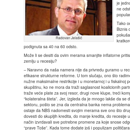
je jedn
ne odst
popular
Tako o
Biznis 
pokušav
Radovan Jelašić
kratkor
podignuta sa 40 na 60 odsto.
Može li se desiti da ovim merama smanjite inflatorne pritiske
zemlju u recesiju?
– Naravno da naša namera nije da privredu guramo u reces
efikasne strukturne reforme. U tom slučaju, ono što radimo
nužne maksimalne restrikcije i u monetarnoj i u fiskalnoj 
skupštinu, ko ne mora da traži saglasnost koalicionih part
traže veće plate za svoj resor, drugi nove klupe, treći kom
“kolateralna šteta”. Jer, izgleda da je mnogo lakše da s
sektoru, pošto se zna da centralna banka nema problema ni 
ostaje da NBS nadomesti svojim merama sve ono što drugi 
dovesti do skupljih kredita, do manje kredita, do recesije
način izvrdavali sve potrebne promene za koje snose odgo
“prave Toše”. Kada tome dodate još i populizam političar