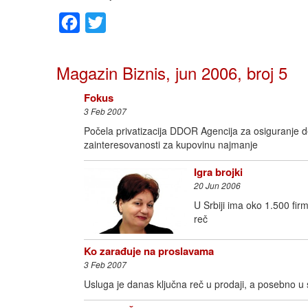
Facebook
Twitter
Magazin Biznis, jun 2006, broj 5
Fokus
3 Feb 2007
Počela privatizacija DDOR Agencija za osiguranje de
zainteresovanosti za kupovinu najmanje
Igra brojki
20 Jun 2006
U Srbiji ima oko 1.500 fir
reč
Ko zarađuje na proslavama
3 Feb 2007
Usluga je danas ključna reč u prodaji, a posebno u 