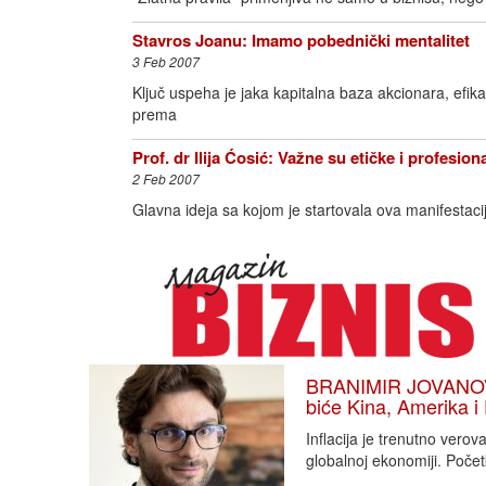
Stavros Joanu: Imamo pobednički mentalitet
3 Feb 2007
Ključ uspeha je jaka kapitalna baza akcionara, efikas
prema
Prof. dr Ilija Ćosić: Važne su etičke i profesio
2 Feb 2007
Glavna ideja sa kojom je startovala ova manifestacija
BRANIMIR JOVANOVIĆ
biće Kina, Amerika i
Inflacija je trenutno vero
globalnoj ekonomiji. Poče