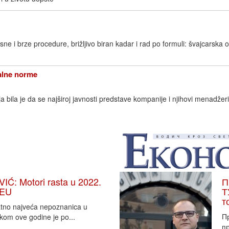
ne i brze procedure, brižljivo biran kadar i rad po formuli: švajcarska o
nalne norme
 bila je da se najširoj javnosti predstave kompanije i njihovi menadžeri
: Motori rasta u 2022.
П
 EU
Т
т
vatno najveća nepoznanica u
П
tkom ove godine je po...
пр