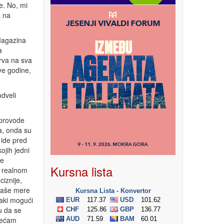
e. No, mi
a na
Magazina
a
rva na sva
ve godine,
odveli
sprovode
ma, onda su
 ide pred
ojih jedni
de
Kursna lista
u realnom
iznije,
 naše mere
vaki mogući
u da se
osećam