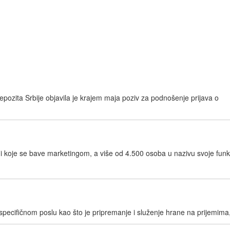
pozita Srbije objavila je krajem maja poziv za podnošenje prijava o
mi koje se bave marketingom, a više od 4.500 osoba u nazivu svoje funk
specifičnom poslu kao što je pripremanje i služenje hrane na prijemima