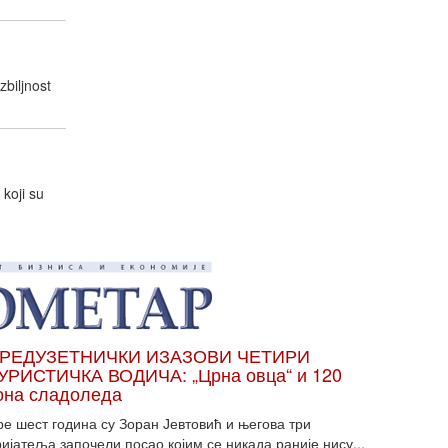
zbiljnost
 koji su
РЕДУЗЕТНИЧКИ ИЗАЗОВИ ЧЕТИРИ
УРИСТИЧКА ВОДИЧА: „Црна овца“ и 120
она сладоледа
ре шест година су Зоран Јевтовић и његова три
ијатеља започели посао којим се никада раније нису...