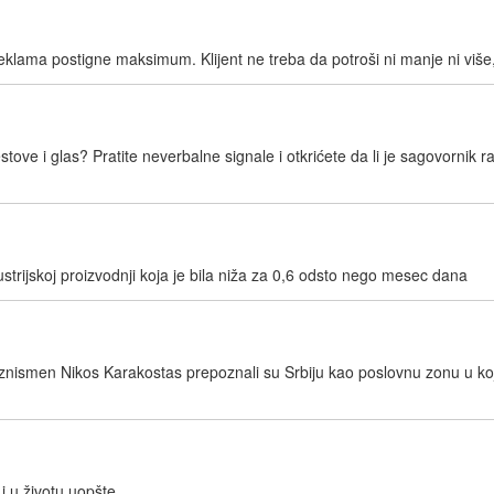
lama postigne maksimum. Klijent ne treba da potroši ni manje ni više
stove i glas? Pratite neverbalne signale i otkrićete da li je sagovornik 
ndustrijskoj proizvodnji koja je bila niža za 0,6 odsto nego mesec dana
biznismen Nikos Karakostas prepoznali su Srbiju kao poslovnu zonu u koj
 i u životu uopšte