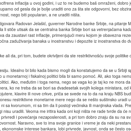
ocifrena inflacija u ovoj godini, i uz to ne budemo baš omraženi, dobro j
upamo od gesla da je bolje uraditi ono za šta ste odgovorni, bez obzir
nost, nego biti popularan, a ne uraditi ništa.
dgovara Radovan Jelašić, guverner Narodne banke Srbije, na pitanje 
da li stiče utisak da se centralna banka Srbije bori sa vetrenjačama kad
a da zaustavi rast inflacije, primenjujući meru kojom je obavezna reze
očna zaduživanja banaka u inostranstvu i depozite iz inostranstva do d
 ali da, pri tom, budete okrivljeni da ste restriktivnošću svoje politike 
iju. Idealno bi bilo kada bismo mogli da konstatujemo da se u Srbiji 
 u monetarnoj i fiskalnoj politici bila bi samo pomoć. Ali, ako toga ne
politici. Ako, međutim i toga nema, nego se vaga ko je taj ko ne mora da
nera, ko ne treba da se bori sa dvadesetak svojih kolega ministara, od k
pjutere, klavire ili nove crkve, priča se svede na to da na kraju NBS bu
e donesu restriktivne monetarne mere nego da se nešto suštinsko uradi 
sa kvorumom, ni sa tim da li postoji većinska ili manjinska vlada. Prec
nisu uradili. Veoma me iritira kada oni koji ništa ne rade tvrde da će
 u privredi i povećanja nezaposlenosti, a pri tom dobro znaju da su na s
vornost. Naravno, sve to ima svoje granice i vreme je da neki prestan
a, ekonomske interese bankara, lobi privrede, javnost, onda se često 