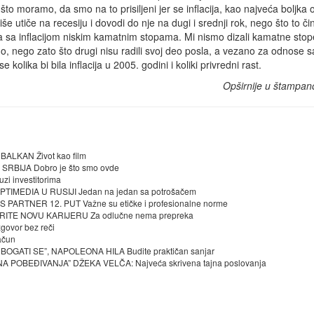
što moramo, da smo na to prisiljeni jer se inflacija, kao najveća boljka
e utiče na recesiju i dovodi do nje na dugi i srednji rok, nego što to či
 sa inflacijom niskim kamatnim stopama. Mi nismo dizali kamatne stope
, nego zato što drugi nisu radili svoj deo posla, a vezano za odnose s
 kolika bi bila inflacija u 2005. godini i koliki privredni rast.
Opširnije u štampan
LKAN Život kao film
BIJA Dobro je što smo ovde
i investitorima
EDIA U RUSIJI Jedan na jedan sa potrošačem
ARTNER 12. PUT Važne su etičke i profesionalne norme
ITE NOVU KARIJERU Za odlučne nema prepreka
vor bez reči
čun
OGATI SE”, NAPOLEONA HILA Budite praktičan sanjar
POBEĐIVANJA” DŽEKA VELČA: Najveća skrivena tajna poslovanja