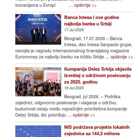
inovacijama u Evropi
… opširnije >>
Banca Intesa i ove godine
najbolja banka u Srbiji
17 Jul 2026
Beograd, 17.07.2026 – Banca
Intesa, deo Intesa Sanpaolo grupe,
osvojila je nagradu internacionalnog finansijskog magazina
Euromoney za najbolju banku na tržištu Srbije
… opširnije >>
Kompanija Delez Srbija objavila
Izveštaj o održivom poslovanju
za 2025. godinu
16 Jul 2026
Beograd, jul 2026. – Podrška
zajednici, odgovorno poslovanje i ulaganje u održivu
budućnost ostaju među najvažnijim prioritetima kompanije
Delez Srbija, što potvrđuju
… opširnije >>
NIS podržava projekte lokalnih
zajednica sa 144,5 miliona