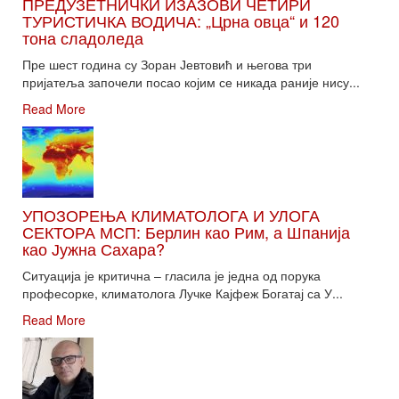
ПРЕДУЗЕТНИЧКИ ИЗАЗОВИ ЧЕТИРИ
ТУРИСТИЧКА ВОДИЧА: „Црна овца“ и 120
тона сладоледа
Пре шест година су Зоран Јевтовић и његова три
пријатеља започели посао којим се никада раније нису...
Read More
УПОЗОРЕЊА КЛИМАТОЛОГА И УЛОГА
СЕКТОРА МСП: Берлин као Рим, а Шпанија
као Јужна Сахара?
Ситуација је критична – гласила је једна од порука
професорке, климатолога Лучке Кајфеж Богатај са У...
Read More