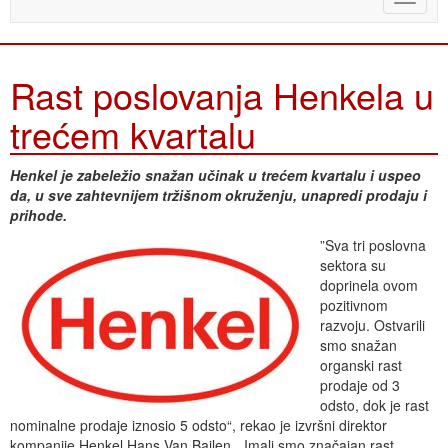
naviga
Rast poslovanja Henkela u
trećem kvartalu
Henkel je zabeležio snažan učinak u trećem kvartalu i uspeo
da, u sve zahtevnijem tržišnom okruženju, unapredi prodaju i
prihode.
”Sva tri poslovna
sektora su
doprinela ovom
pozitivnom
razvoju. Ostvarili
smo snažan
organski rast
prodaje od 3
odsto, dok je rast
nominalne prodaje iznosio 5 odsto“, rekao je izvršni direktor
kompanije Henkel Hans Van Bajlen. „Imali smo značajan rast