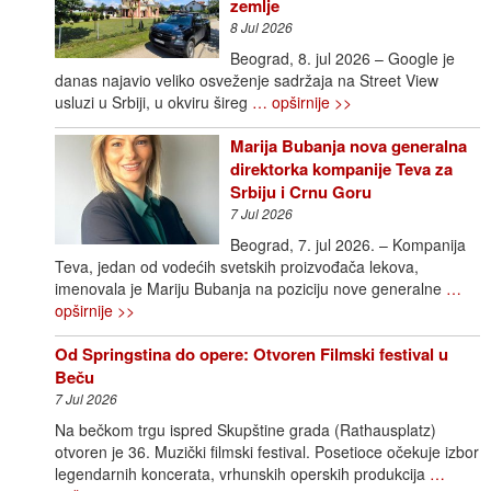
zemlje
8 Jul 2026
Beograd, 8. jul 2026 – Google je
danas najavio veliko osveženje sadržaja na Street View
usluzi u Srbiji, u okviru šireg
… opširnije >>
Marija Bubanja nova generalna
direktorka kompanije Teva za
Srbiju i Crnu Goru
7 Jul 2026
Beograd, 7. jul 2026. – Kompanija
Teva, jedan od vodećih svetskih proizvođača lekova,
imenovala je Mariju Bubanja na poziciju nove generalne
…
opširnije >>
Od Springstina do opere: Otvoren Filmski festival u
Beču
7 Jul 2026
Na bečkom trgu ispred Skupštine grada (Rathausplatz)
otvoren je 36. Muzički filmski festival. Posetioce očekuje izbor
legendarnih koncerata, vrhunskih operskih produkcija
…