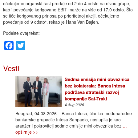
očekujemo organski rast prodaje od 2 do 4 odsto na nivou grupe,
kao i povećanje korigovane EBIT marže na više od 17,0 odsto. Što
se tiče korigovanog prinosa po prioritetnoj akciji, očekujemo
povećanje od 9 odsto“, rekao je Hans Van Bajlen.
Podelite ovaj tekst:
Facebook
Twitter
Vesti
Sedma emisija mini obveznica
bez kolaterala: Banca Intesa
podržava strateški razvoj
kompanije Sat-Trakt
4 Aug 2026
Beograd, 04.08.2026 – Banca Intesa, članica međunarodne
bankarske grupacije Intesa Sanpaolo, nastupila je kao
aranžer i pokrovitelj sedme emisije mini obveznica bez
…
opširnije >>