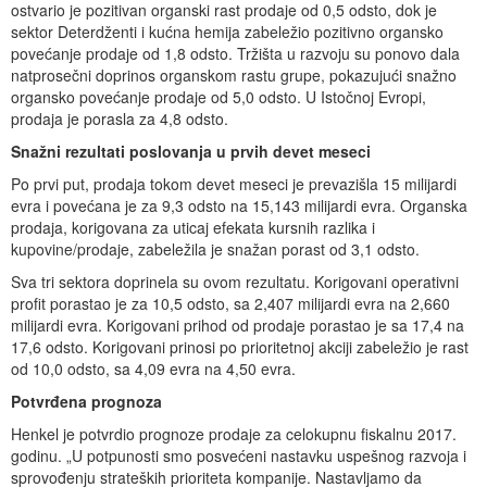
ostvario je pozitivan organski rast prodaje od 0,5 odsto, dok je
sektor Deterdženti i kućna hemija zabeležio pozitivno organsko
povećanje prodaje od 1,8 odsto. Tržišta u razvoju su ponovo dala
natprosečni doprinos organskom rastu grupe, pokazujući snažno
organsko povećanje prodaje od 5,0 odsto. U Istočnoj Evropi,
prodaja je porasla za 4,8 odsto.
Snažni rezultati poslovanja u prvih devet meseci
Po prvi put, prodaja tokom devet meseci je prevazišla 15 milijardi
evra i povećana je za 9,3 odsto na 15,143 milijardi evra. Organska
prodaja, korigovana za uticaj efekata kursnih razlika i
kupovine/prodaje, zabeležila je snažan porast od 3,1 odsto.
Sva tri sektora doprinela su ovom rezultatu. Korigovani operativni
profit porastao je za 10,5 odsto, sa 2,407 milijardi evra na 2,660
milijardi evra. Korigovani prihod od prodaje porastao je sa 17,4 na
17,6 odsto. Korigovani prinosi po prioritetnoj akciji zabeležio je rast
od 10,0 odsto, sa 4,09 evra na 4,50 evra.
Potvrđena prognoza
Henkel je potvrdio prognoze prodaje za celokupnu fiskalnu 2017.
godinu. „U potpunosti smo posvećeni nastavku uspešnog razvoja i
sprovođenju strateških prioriteta kompanije. Nastavljamo da