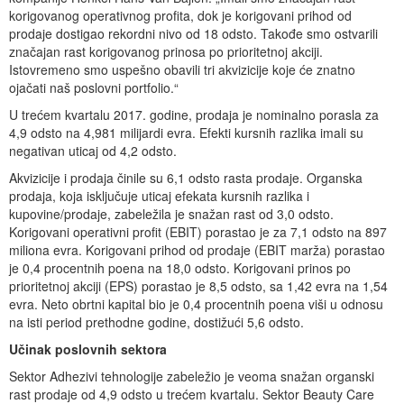
korigovanog operativnog profita, dok je korigovani prihod od
prodaje dostigao rekordni nivo od 18 odsto. Takođe smo ostvarili
značajan rast korigovanog prinosa po prioritetnoj akciji.
Istovremeno smo uspešno obavili tri akvizicije koje će znatno
ojačati naš poslovni portfolio.“
U trećem kvartalu 2017. godine, prodaja je nominalno porasla za
4,9 odsto na 4,981 milijardi evra. Efekti kursnih razlika imali su
negativan uticaj od 4,2 odsto.
Akvizicije i prodaja činile su 6,1 odsto rasta prodaje. Organska
prodaja, koja isključuje uticaj efekata kursnih razlika i
kupovine/prodaje, zabeležila je snažan rast od 3,0 odsto.
Korigovani operativni profit (EBIT) porastao je za 7,1 odsto na 897
miliona evra. Korigovani prihod od prodaje (EBIT marža) porastao
je 0,4 procentnih poena na 18,0 odsto. Korigovani prinos po
prioritetnoj akciji (EPS) porastao je 8,5 odsto, sa 1,42 evra na 1,54
evra. Neto obrtni kapital bio je 0,4 procentnih poena viši u odnosu
na isti period prethodne godine, dostižući 5,6 odsto.
Učinak poslovnih sektora
Sektor Adhezivi tehnologije zabeležio je veoma snažan organski
rast prodaje od 4,9 odsto u trećem kvartalu. Sektor Beauty Care