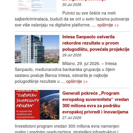
30 Jul 2026
Putnici su sve češće na meti
sajberkriminalaca, budući da se oni u svim fazama putovanja
sve više oslanjaju na digitalne platforme.
… opširnije >>
Intesa Sanpaolo ostvarila
rekordne rezultate u prvom
polugodištu, povećala projekcije
29 Jul 2026
Milano, 29. jul 2026. – Intesa
Sanpaolo, međunarodna bankarska grupacija u čijem
sastavu posluje Banca Intesa, ostvarila je najbolje
polugodišnje rezultate u
… opširnije >>
Generali pokreće „Program
evropskog suvereniteta“ vredan
300 miliona evra za podršku
evropskoj privredi i inovacijama
27 Jul 2026
Investicioni program vredan 300 miliona evra namenjen
malim i srednjim preduzećima, strateškoj infrastrukturi i