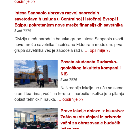
opširnije >>
Intesa Sanpaolo ubrzava razvoj naprednih
savetodavnih usluga u Centralnoj i Istočnoj Evropi i
Egiptu pokretanjem nove mreže finansijskih savetnika
6 Jul 2026
Divizija međunarodnih banaka grupe Intesa Sanpaolo uvodi
novu mrežu savetnika inspirisanu Fideuram modelom: prva
grupa savetnika već je započela rad u
… opširnije >>
Poseta studenata Rudarsko-
geološkog fakulteta kompaniji
NIS
6 Jul 2026
Najvrednije lekcije ne uče se samo
u amfiteatrima, već i na terenu – naročito ukoliko je u pitanju
oblast tehničkih nauka,
… opširnije >>
Prave lekcije dolaze iz iskustva:
Zašto su stručnjaci iz privrede
važni za obrazovanje budućih
inženjera