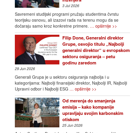
3 Jul 2026
Savremeni studijski programi pružaju studentima čvrstu
teorijsku osnovu, ali izazovi rada na terenu mogu da se
dočaraju samo kroz konkretne primere.
… opširnije >>
Filip Done, Generalni direktor
Grupe, osvojio titulu „Najbolji
generalni direktor“ u evropskom
sektoru osiguranja – petu
godinu zaredom
29 Jun 2026
Generali Grupa je u sektoru osiguranja najbolja i u
kategorijama: Najbolji finansijski direktor, Najbolji IR, Najbolji
Upravni odbor i Najbolji ESG
… opširnije >>
Od merenja do smanjenja
emisija – kako kompanije
upravljaju svojim karbonskim
otiskom
25 Jun 2026