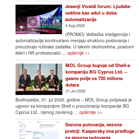
Jesenji Vivaldi forum: Ljudske
veštine kao adut u doba
automatizacije
4 Aug 2026
(PROMO) Veštačka inteligencija i
automatizacija kontinuirano menjaju strukturu poslovanja i
preuzimaju rutinske zadatke. U takvim okolnostima, poslovni
lideri i HR profesionalci
… opširnije >>
MOL Group kupuje od Shell-a
kompaniju BG Cyprus Ltd. –
gasno polje za 720 miliona
dolara
31 Jul 2026
Budimpešta, 31. jul 2026. godine – MOL Group potpisala je
ugovor sa kompanijom Shell o preuzimanju kompanije BG
Cyprus Ltd., njenog zavisnog
… opširnije >>
Sezona putovanja, sezona
pretnji: Kaspersky ima predloge
za sigurna putovanja