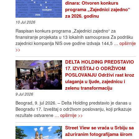
dinara: Otvoren konkurs
programa „Zajednici zajedno“
za 2026. godinu
10 Jul 2026
Raspisan konkurs programa „Zajednici zajedno“ za
finansiranje projekata u 13 lokalnih samouprava Za podršku
zajednici kompanija NIS ove godine izdvaja 144,5
… opširnije
>>
DELTA HOLDING PREDSTAVIO
17. IZVEŠTAJ O ODRŽIVOM
POSLOVANJU Održivi rast kroz
ulaganja u ljude, zajednicu i
zelenu transformaciju
9 Jul 2026
Beograd, 9. jul 2026. – Delta Holding predstavio je danas u
Beogradu 17. Izveštaj o održivom poslovanju, koji prikazuje
rezultate ostvarene
… opširnije >>
Street View se vraća u Srbiju sa
ažuriranim fotografijama širom