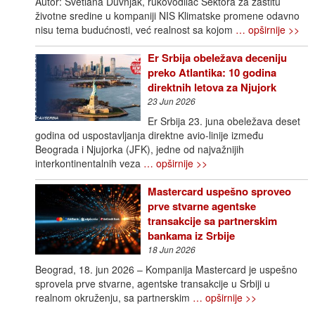
Autor: Svetlana Duvnjak, rukovodilac Sektora za zaštitu
životne sredine u kompaniji NIS Klimatske promene odavno
nisu tema budućnosti, već realnost sa kojom
… opširnije >>
Er Srbija obeležava deceniju
preko Atlantika: 10 godina
direktnih letova za Njujork
23 Jun 2026
Er Srbija 23. juna obeležava deset
godina od uspostavljanja direktne avio-linije između
Beograda i Njujorka (JFK), jedne od najvažnijih
interkontinentalnih veza
… opširnije >>
Mastercard uspešno sproveo
prve stvarne agentske
transakcije sa partnerskim
bankama iz Srbije
18 Jun 2026
Beograd, 18. jun 2026 – Kompanija Mastercard je uspešno
sprovela prve stvarne, agentske transakcije u Srbiji u
realnom okruženju, sa partnerskim
… opširnije >>