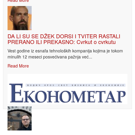
DA LI SU SE DŽEK DORSI I TVITER RASTALI
PRERANO ILI PREKASNO: Cvrkut o cvrkutu
Vest godine iz esnafa tehnoloških kompanija kojima je tokom
minulih 12 meseci posvećivana pažnja već...
Read More