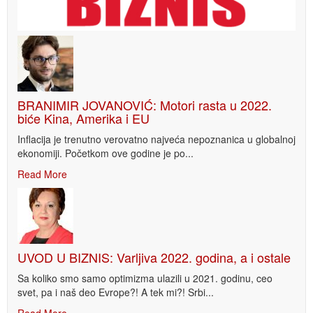
BRANIMIR JOVANOVIĆ: Motori rasta u 2022.
biće Kina, Amerika i EU
Inflacija je trenutno verovatno najveća nepoznanica u globalnoj
ekonomiji. Početkom ove godine je po...
Read More
UVOD U BIZNIS: Varljiva 2022. godina, a i ostale
Sa koliko smo samo optimizma ulazili u 2021. godinu, ceo
svet, pa i naš deo Evrope?! A tek mi?! Srbi...
Read More