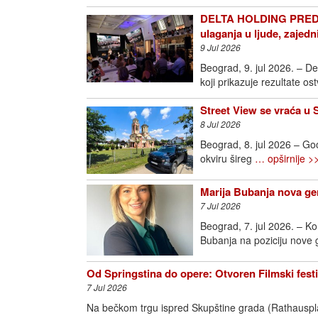
DELTA HOLDING PREDS
ulaganja u ljude, zajedn
9 Jul 2026
Beograd, 9. jul 2026. – D
koji prikazuje rezultate o
Street View se vraća u 
8 Jul 2026
Beograd, 8. jul 2026 – Goo
okviru šireg
… opširnije >
Marija Bubanja nova ge
7 Jul 2026
Beograd, 7. jul 2026. – K
Bubanja na poziciju nove
Od Springstina do opere: Otvoren Filmski fest
7 Jul 2026
Na bečkom trgu ispred Skupštine grada (Rathausplatz