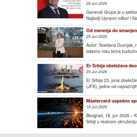
29 Jun 2026
Generali Grupa je u sektoru
Najbolji Upravni odbor i N
Od merenja do smanjenj
25 Jun 2026
Autor: Svetlana Duvnjak, 
odavno nisu tema budućno
Er Srbija obeležava dece
23 Jun 2026
Er Srbija 23. juna obeleža
(JFK), jedne od najvažniji
Mastercard uspešno spr
18 Jun 2026
Beograd, 18. jun 2026 – K
Srbiji u realnom okruženj