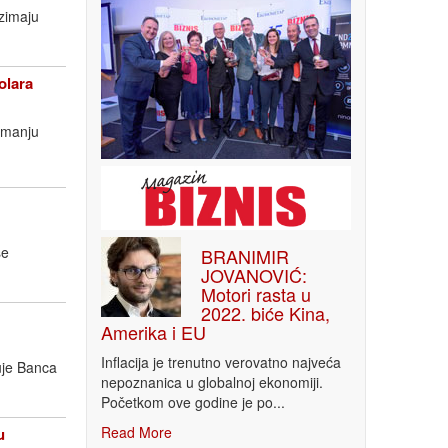
uzimaju
olara
imanju
še
BRANIMIR
JOVANOVIĆ:
Motori rasta u
2022. biće Kina,
Amerika i EU
Inflacija je trenutno verovatno najveća
uje Banca
nepoznanica u globalnoj ekonomiji.
Početkom ove godine je po...
Read More
u