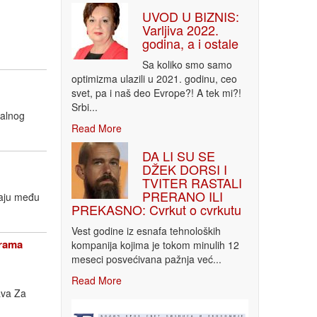
UVOD U BIZNIS:
Varljiva 2022.
godina, a i ostale
Sa koliko smo samo
optimizma ulazili u 2021. godinu, ceo
svet, pa i naš deo Evrope?! A tek mi?!
Srbi...
nalnog
Read More
DA LI SU SE
DŽEK DORSI I
TVITER RASTALI
PRERANO ILI
taju među
PREKASNO: Cvrkut o cvrkutu
Vest godine iz esnafa tehnoloških
grama
kompanija kojima je tokom minulih 12
meseci posvećivana pažnja već...
Read More
ava Za