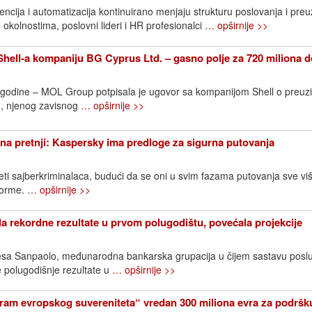
ncija i automatizacija kontinuirano menjaju strukturu poslovanja i pre
 okolnostima, poslovni lideri i HR profesionalci
… opširnije >>
ell-a kompaniju BG Cyprus Ltd. – gasno polje za 720 miliona d
. godine – MOL Group potpisala je ugovor sa kompanijom Shell o preuz
, njenog zavisnog
… opširnije >>
na pretnji: Kaspersky ima predloge za sigurna putovanja
eti sajberkriminalaca, budući da se oni u svim fazama putovanja sve vi
tforme.
… opširnije >>
la rekordne rezultate u prvom polugodištu, povećala projekcije
ntesa Sanpaolo, međunarodna bankarska grupacija u čijem sastavu posl
je polugodišnje rezultate u
… opširnije >>
ram evropskog suvereniteta“ vredan 300 miliona evra za podršk