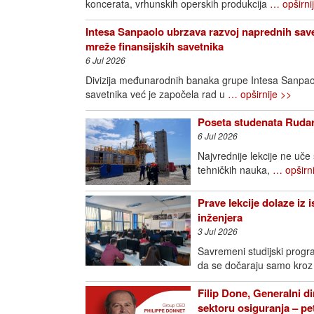
koncerata, vrhunskih operskih produkcija
… opširni
Intesa Sanpaolo ubrzava razvoj naprednih save
mreže finansijskih savetnika
6 Jul 2026
Divizija međunarodnih banaka grupe Intesa Sanpao
savetnika već je započela rad u
… opširnije >>
Poseta studenata Rudar
6 Jul 2026
Najvrednije lekcije ne uče
tehničkih nauka,
… opširni
Prave lekcije dolaze iz 
inženjera
3 Jul 2026
Savremeni studijski progra
da se dočaraju samo kroz
Filip Done, Generalni di
sektoru osiguranja – p