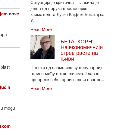
Ситуација је критична – гласила је
једна од порука професорке,
njem nove
климатолога Лучке Кајфеж Богатај са
У...
Read More
rupa
БЕТА–КОРН:
Најекономичнији
огрев расте на
њиви
oblast
Пелети од сламе све су популарније
гориво међу потрошачима. Главне
препреке већoj производњи овог ог...
dućih
Read More
enu mogu
opskom