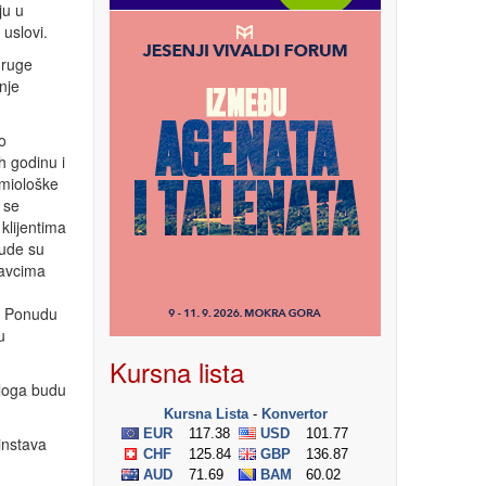
ju u
 uslovi.
druge
nje
o
h godinu i
emiološke
 se
klijentima
nude su
davcima
e. Ponudu
u
Kursna lista
zloga budu
instava