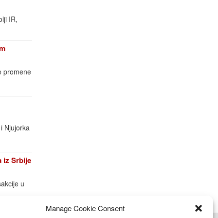
lji IR,
om
ke promene
i Njujorka
iz Srbije
akcije u
Manage Cookie Consent