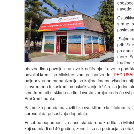
obezbedi
navedene 
Osluškiv
strane, 
poslovanj
„Sajam u
približi
po dana s
mere. Sa
trudimo 
obezbedimo povoljnije uslove kreditiranja. Ta vrsta podr
povoljni krediti sa Ministarstvom poljoprivrede i
DFC-USAI
poljoprivredne mehanizacije sa kojima imamo višedecenijs
istovremeno fokusirani na osluškivanje tržišta, sa jedne s
smo formirali u skladu sa tim i čvrsto verujemo da će svi p
ProCredit banke.
Sajamska ponuda će važiti i za sve klijente koji tokom tra
sprečeni da prisustvuju događaju.
Posebne pogodnosti za naše standardne kredite sa Minista
koji su mlađi od 40 godina, žene ili su sa područja sa ote