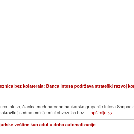
znica bez kolaterala: Banca Intesa podržava strateški razvoj k
nca Intesa, članica međunarodne bankarske grupacije Intesa Sanpaol
 pokrovitelj sedme emisije mini obveznica bez
… opširnije >>
Ljudske veštine kao adut u doba automatizacije