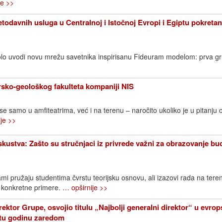
je >>
todavnih usluga u Centralnoj i Istočnoj Evropi i Egiptu pokreta
lo uvodi novu mrežu savetnika inspirisanu Fideuram modelom: prva g
sko-geološkog fakulteta kompaniji NIS
 se samo u amfiteatrima, već i na terenu – naročito ukoliko je u pitanju 
je >>
iskustva: Zašto su stručnjaci iz privrede važni za obrazovanje bu
mi pružaju studentima čvrstu teorijsku osnovu, ali izazovi rada na ter
 konkretne primere.
… opširnije >>
rektor Grupe, osvojio titulu „Najbolji generalni direktor“ u evr
etu godinu zaredom