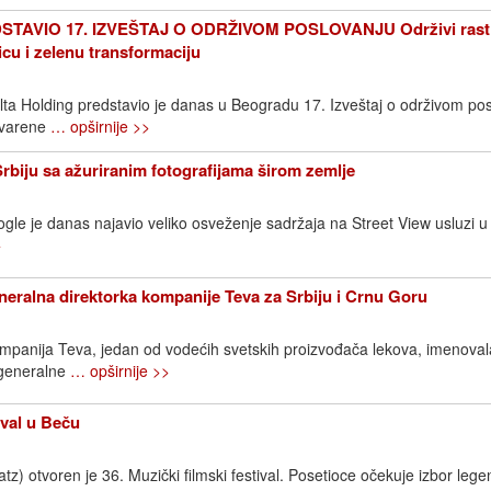
TAVIO 17. IZVEŠTAJ O ODRŽIVOM POSLOVANJU Održivi rast
icu i zelenu transformaciju
elta Holding predstavio je danas u Beogradu 17. Izveštaj o održivom pos
stvarene
… opširnije >>
Srbiju sa ažuriranim fotografijama širom zemlje
gle je danas najavio veliko osveženje sadržaja na Street View usluzi u S
>
neralna direktorka kompanije Teva za Srbiju i Crnu Goru
ompanija Teva, jedan od vodećih svetskih proizvođača lekova, imenovala
 generalne
… opširnije >>
ival u Beču
) otvoren je 36. Muzički filmski festival. Posetioce očekuje izbor lege