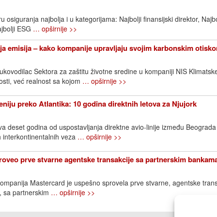
 osiguranja najbolja i u kategorijama: Najbolji finansijski direktor, Najbo
ajbolji ESG
… opširnije >>
a emisija – kako kompanije upravljaju svojim karbonskim otisk
rukovodilac Sektora za zaštitu životne sredine u kompaniji NIS Klimats
sti, već realnost sa kojom
… opširnije >>
niju preko Atlantika: 10 godina direktnih letova za Njujork
va deset godina od uspostavljanja direktne avio-linije između Beograda 
h interkontinentalnih veza
… opširnije >>
oveo prve stvarne agentske transakcije sa partnerskim bankama 
ompanija Mastercard je uspešno sprovela prve stvarne, agentske trans
u, sa partnerskim
… opširnije >>