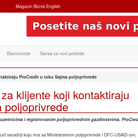
Magazin Biznis English
Ekonometar
Šansa za novi početak
taktiraju ProCredit u toku Sajma poljoprivrede
 klijente koji kontaktiraju
 poljoprivrede
zetnicima i registrovanim poljoprivrednim gazdinstvima, ProCred
jući saradnji koju ima sa Ministarstvom poljoprivrede i DFC-USAID-om, 