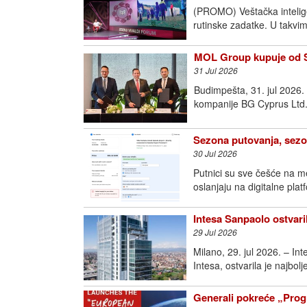
(PROMO) Veštačka intelige
rutinske zadatke. U takvim
MOL Group kupuje od Sh
31 Jul 2026
Budimpešta, 31. jul 2026
kompanije BG Cyprus Ltd.
Sezona putovanja, sezo
30 Jul 2026
Putnici su sve češće na m
oslanjaju na digitalne pla
Intesa Sanpaolo ostvari
29 Jul 2026
Milano, 29. jul 2026. – I
Intesa, ostvarila je najbol
Generali pokreće „Prog