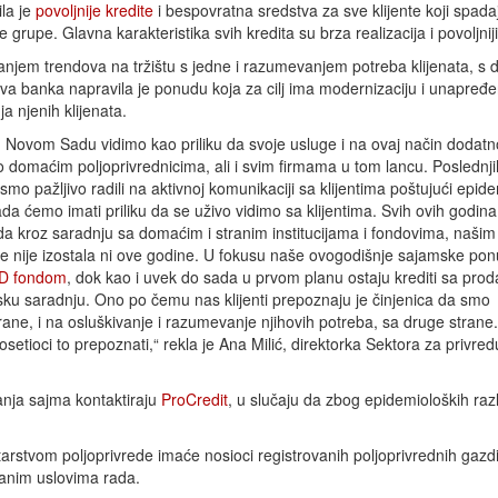
la je
povoljnije kredite
i bespovratna sredstva za sve klijente koji spada
grupe. Glavna karakteristika svih kredita su brza realizacija i povoljniji
anjem trendova na tržištu s jedne i razumevanjem potreba klijenata, s 
ova banka napravila je ponudu koja za cilj ima modernizaciju i unapređe
a njenih klijenata.
 Novom Sadu vidimo kao priliku da svoje usluge i na ovaj način dodatn
mo domaćim poljoprivrednicima, ali i svim firmama u tom lancu. Poslednji
mo pažljivo radili na aktivnoj komunikaciji sa klijentima poštujući epid
da ćemo imati priliku da se uživo vidimo sa klijentima. Svih ovih godina
da kroz saradnju sa domaćim i stranim institucijama i fondovima, našim 
ške nije izostala ni ove godine. U fokusu naše ovogodišnje sajamske po
D fondom
, dok kao i uvek do sada u prvom planu ostaju krediti sa pro
ku saradnju. Ono po čemu nas klijenti prepoznaju je činjenica da smo
trane, i na osluškivanje i razumevanje njihovih potreba, sa druge stran
osetioci to prepoznati,“ rekla je Ana Milić, direktorka Sektora za privred
janja sajma kontaktiraju
ProCredit
, u slučaju da zbog epidemioloških ra
rstvom poljoprivrede imaće nosioci registrovanih poljoprivrednih gazd
žanim uslovima rada.