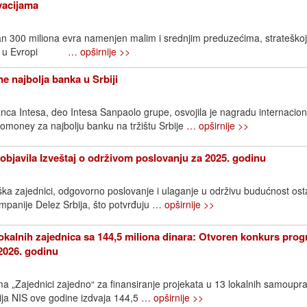
ovacijama
an 300 miliona evra namenjen malim i srednjim preduzećima, strateškoj
ijama u Evropi
… opširnije >>
e najbolja banka u Srbiji
ca Intesa, deo Intesa Sanpaolo grupe, osvojila je nagradu internacio
omoney za najbolju banku na tržištu Srbije
… opširnije >>
objavila Izveštaj o održivom poslovanju za 2025. godinu
ška zajednici, odgovorno poslovanje i ulaganje u održivu budućnost os
ompanije Delez Srbija, što potvrđuju
… opširnije >>
okalnih zajednica sa 144,5 miliona dinara: Otvoren konkurs pro
2026. godinu
 „Zajednici zajedno“ za finansiranje projekata u 13 lokalnih samoupr
ija NIS ove godine izdvaja 144,5
… opširnije >>