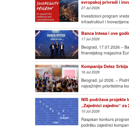
evropskoj privredi i in
27 Jul 2026
Investicioni program vred
infrastrukturi i inovac
Banca Intesa i ove godin
17 Jul 2026
Beograd, 17.07.2026 – Ban
finansijskog magazina Eur
Kompanija Delez Srbija 
16 Jul 2026
Beograd, jul 2026. – Podr
najvažnijim prioritetima k
NIS podržava projekte l
„Zajednici zajedno“ za 
10 Jul 2026
Raspisan konkurs programa
podršku zajednici kompan