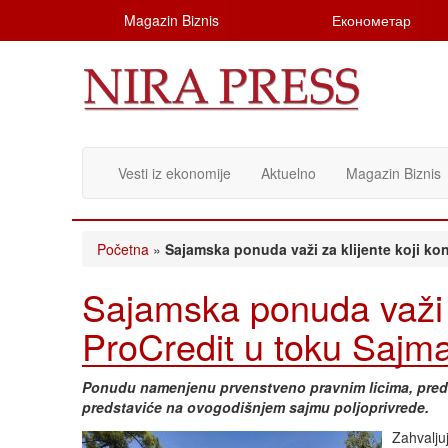
Magazin Biznis
Економетар
Vesti iz ekonomije
Aktuelno
Magazin Biznis
Početna
»
Sajamska ponuda važi za klijente koji kon
Sajamska ponuda važi za
ProCredit u toku Sajma
Ponudu namenjenu prvenstveno pravnim licima, predu
predstaviće na ovogodišnjem sajmu poljoprivrede.
Zahvalju