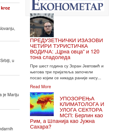
 kroz
lovanju,
ПРЕДУЗЕТНИЧКИ ИЗАЗОВИ
ЧЕТИРИ ТУРИСТИЧКА
ВОДИЧА: „Црна овца“ и 120
тона сладоледа
rbiji, u
Пре шест година су Зоран Јевтовић и
његова три пријатеља започели
посао којим се никада раније нису...
Read More
 je Mariju
УПОЗОРЕЊА
КЛИМАТОЛОГА И
УЛОГА СЕКТОРА
МСП: Берлин као
Рим, а Шпанија као Јужна
Сахара?
ndarnih