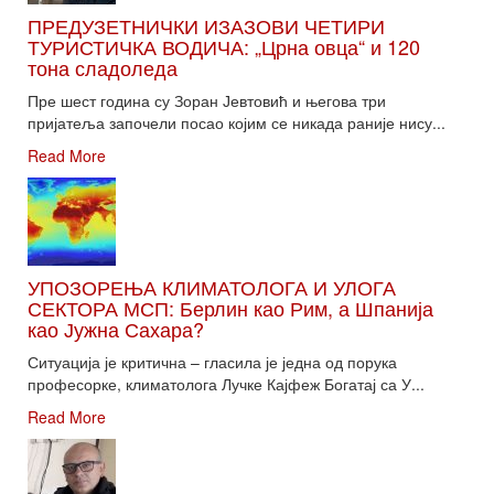
ПРЕДУЗЕТНИЧКИ ИЗАЗОВИ ЧЕТИРИ
ТУРИСТИЧКА ВОДИЧА: „Црна овца“ и 120
тона сладоледа
Пре шест година су Зоран Јевтовић и његова три
пријатеља започели посао којим се никада раније нису...
Read More
УПОЗОРЕЊА КЛИМАТОЛОГА И УЛОГА
СЕКТОРА МСП: Берлин као Рим, а Шпанија
као Јужна Сахара?
Ситуација је критична – гласила је једна од порука
професорке, климатолога Лучке Кајфеж Богатај са У...
Read More