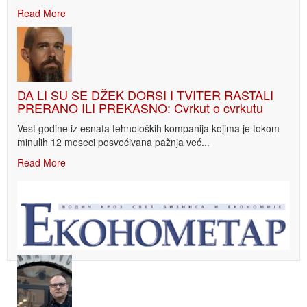
Read More
DA LI SU SE DŽEK DORSI I TVITER RASTALI
PRERANO ILI PREKASNO: Cvrkut o cvrkutu
Vest godine iz esnafa tehnoloških kompanija kojima je tokom
minulih 12 meseci posvećivana pažnja već...
Read More