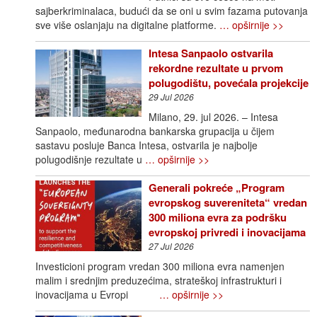
sajberkriminalaca, budući da se oni u svim fazama putovanja
sve više oslanjaju na digitalne platforme.
… opširnije >>
Intesa Sanpaolo ostvarila
rekordne rezultate u prvom
polugodištu, povećala projekcije
29 Jul 2026
Milano, 29. jul 2026. – Intesa
Sanpaolo, međunarodna bankarska grupacija u čijem
sastavu posluje Banca Intesa, ostvarila je najbolje
polugodišnje rezultate u
… opširnije >>
Generali pokreće „Program
evropskog suvereniteta“ vredan
300 miliona evra za podršku
evropskoj privredi i inovacijama
27 Jul 2026
Investicioni program vredan 300 miliona evra namenjen
malim i srednjim preduzećima, strateškoj infrastrukturi i
inovacijama u Evropi
… opširnije >>