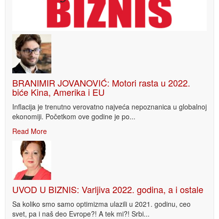
BRANIMIR JOVANOVIĆ: Motori rasta u 2022.
biće Kina, Amerika i EU
Inflacija je trenutno verovatno najveća nepoznanica u globalnoj
ekonomiji. Početkom ove godine je po...
Read More
UVOD U BIZNIS: Varljiva 2022. godina, a i ostale
Sa koliko smo samo optimizma ulazili u 2021. godinu, ceo
svet, pa i naš deo Evrope?! A tek mi?! Srbi...