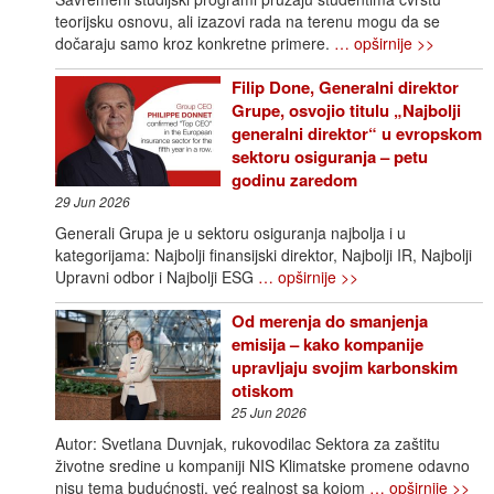
teorijsku osnovu, ali izazovi rada na terenu mogu da se
dočaraju samo kroz konkretne primere.
… opširnije >>
Filip Done, Generalni direktor
Grupe, osvojio titulu „Najbolji
generalni direktor“ u evropskom
sektoru osiguranja – petu
godinu zaredom
29 Jun 2026
Generali Grupa je u sektoru osiguranja najbolja i u
kategorijama: Najbolji finansijski direktor, Najbolji IR, Najbolji
Upravni odbor i Najbolji ESG
… opširnije >>
Od merenja do smanjenja
emisija – kako kompanije
upravljaju svojim karbonskim
otiskom
25 Jun 2026
Autor: Svetlana Duvnjak, rukovodilac Sektora za zaštitu
životne sredine u kompaniji NIS Klimatske promene odavno
nisu tema budućnosti, već realnost sa kojom
… opširnije >>