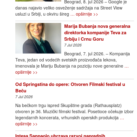
Beograd, 8. jul 2026 – Google je
danas najavio veliko osveženje sadržaja na Street View
usluzi u Srbiji, u okviru šireg
… opširnije >>
Marija Bubanja nova generalna
direktorka kompanije Teva za
Srbiju i Crnu Goru
7 Jul 2026
Beograd, 7. jul 2026. – Kompanija
Teva, jedan od vodećih svetskih proizvođača lekova,
imenovala je Mariju Bubanja na poziciju nove generalne
…
opširnije >>
Od Springstina do opere: Otvoren Filmski festival u
Beču
7 Jul 2026
Na bečkom trgu ispred Skupštine grada (Rathausplatz)
otvoren je 36. Muzički filmski festival. Posetioce očekuje izbor
legendarnih koncerata, vrhunskih operskih produkcija
…
opširnije >>
Intesa Sanpaolo ubrzava razvoj naprednih