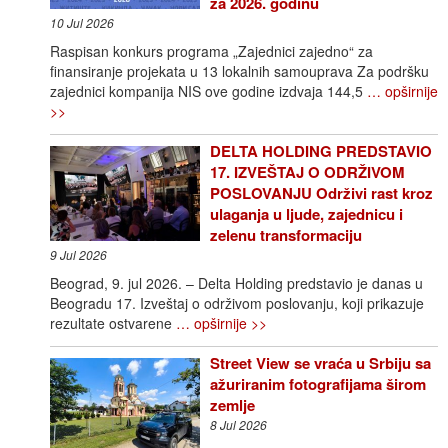
za 2026. godinu
10 Jul 2026
Raspisan konkurs programa „Zajednici zajedno“ za
finansiranje projekata u 13 lokalnih samouprava Za podršku
zajednici kompanija NIS ove godine izdvaja 144,5
… opširnije
>>
DELTA HOLDING PREDSTAVIO
17. IZVEŠTAJ O ODRŽIVOM
POSLOVANJU Održivi rast kroz
ulaganja u ljude, zajednicu i
zelenu transformaciju
9 Jul 2026
Beograd, 9. jul 2026. – Delta Holding predstavio je danas u
Beogradu 17. Izveštaj o održivom poslovanju, koji prikazuje
rezultate ostvarene
… opširnije >>
Street View se vraća u Srbiju sa
ažuriranim fotografijama širom
zemlje
8 Jul 2026