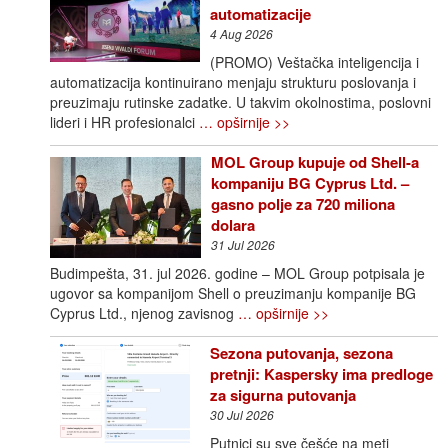
automatizacije
4 Aug 2026
(PROMO) Veštačka inteligencija i
automatizacija kontinuirano menjaju strukturu poslovanja i
preuzimaju rutinske zadatke. U takvim okolnostima, poslovni
lideri i HR profesionalci
… opširnije >>
MOL Group kupuje od Shell-a
kompaniju BG Cyprus Ltd. –
gasno polje za 720 miliona
dolara
31 Jul 2026
Budimpešta, 31. jul 2026. godine – MOL Group potpisala je
ugovor sa kompanijom Shell o preuzimanju kompanije BG
Cyprus Ltd., njenog zavisnog
… opširnije >>
Sezona putovanja, sezona
pretnji: Kaspersky ima predloge
za sigurna putovanja
30 Jul 2026
Putnici su sve češće na meti