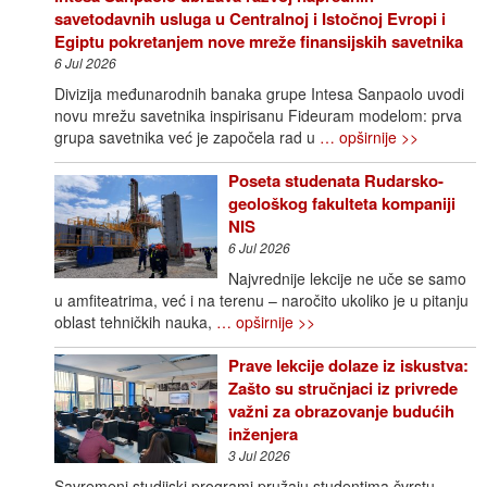
savetodavnih usluga u Centralnoj i Istočnoj Evropi i
Egiptu pokretanjem nove mreže finansijskih savetnika
6 Jul 2026
Divizija međunarodnih banaka grupe Intesa Sanpaolo uvodi
novu mrežu savetnika inspirisanu Fideuram modelom: prva
grupa savetnika već je započela rad u
… opširnije >>
Poseta studenata Rudarsko-
geološkog fakulteta kompaniji
NIS
6 Jul 2026
Najvrednije lekcije ne uče se samo
u amfiteatrima, već i na terenu – naročito ukoliko je u pitanju
oblast tehničkih nauka,
… opširnije >>
Prave lekcije dolaze iz iskustva:
Zašto su stručnjaci iz privrede
važni za obrazovanje budućih
inženjera
3 Jul 2026
Savremeni studijski programi pružaju studentima čvrstu