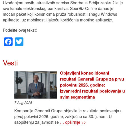
Uvođenjem novih, atraktivnih servisa Sberbank Srbija zaokružila je
sve kanale elektronskog bankarstva. SberBiz Online danas je
moćan paket koji korisnicima pruža robusnost i snagu Windows
aplikacije, uz mobilnost i lakoću korišćenja mobilne aplikacije.
Podelite ovaj tekst:
Facebook
Twitter
Vesti
Objavljeni konsolidovani
rezultati Generali Grupe za prvu
polovinu 2026. godine:
Izvanredni rezultati poslovanja u
svim segmentima
7 Aug 2026
Kompanija Generali Grupa objavila je rezultate poslovanja u
prvoj polovini 2026. godine, zaključno sa 30. junom. U
saopštenju za javnost se
… opširnije >>