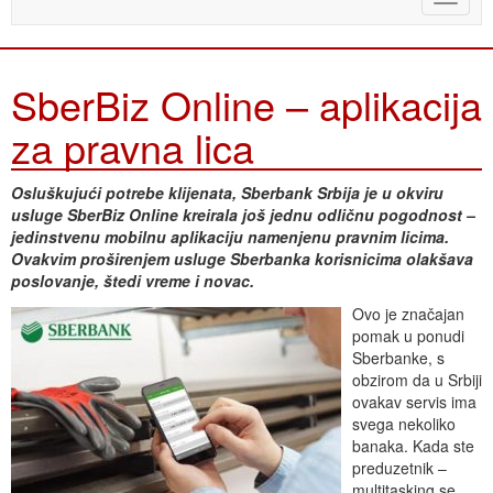
naviga
SberBiz Online – aplikacija
za pravna lica
Osluškujući potrebe klijenata, Sberbank Srbija je u okviru
usluge SberBiz Online kreirala još jednu odličnu pogodnost –
jedinstvenu mobilnu aplikaciju namenjenu pravnim licima.
Ovakvim proširenjem usluge Sberbanka korisnicima olakšava
poslovanje, štedi vreme i novac.
Ovo je značajan
pomak u ponudi
Sberbanke, s
obzirom da u Srbiji
ovakav servis ima
svega nekoliko
banaka. Kada ste
preduzetnik –
multitasking se