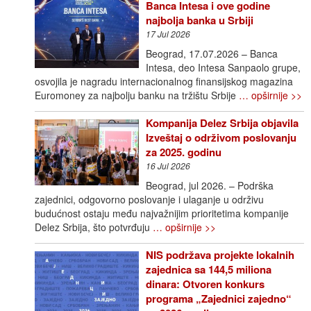
Banca Intesa i ove godine
najbolja banka u Srbiji
17 Jul 2026
Beograd, 17.07.2026 – Banca
Intesa, deo Intesa Sanpaolo grupe,
osvojila je nagradu internacionalnog finansijskog magazina
Euromoney za najbolju banku na tržištu Srbije
… opširnije >>
Kompanija Delez Srbija objavila
Izveštaj o održivom poslovanju
za 2025. godinu
16 Jul 2026
Beograd, jul 2026. – Podrška
zajednici, odgovorno poslovanje i ulaganje u održivu
budućnost ostaju među najvažnijim prioritetima kompanije
Delez Srbija, što potvrđuju
… opširnije >>
NIS podržava projekte lokalnih
zajednica sa 144,5 miliona
dinara: Otvoren konkurs
programa „Zajednici zajedno“