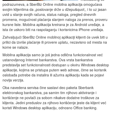
podrazumeva, a SberBiz Online mobilna aplikacija omogućava
svojim klijentima da „poslovanje drže u džepu&quot;, i to uz jasan
uvid u stanje svojih računa, status naloga, pregled dnevnih
promena, mogućnost plaćanja slanjem naloga za prenos, proveru
kursne liste. Mobilna aplikacija kreirana je za Android uređaje, a
ista će uskoro biti na raspolaganju i korisnicima iPhone uređaja.
Zahvaljujući SberBiz Online moblinoj aplikaciji klijenti će uvek biti u
prilici da izvrše plaćanje ili provere uplatu, nezavisno od mesta na
kome se nalaze.
Mobilna aplikacija samo je još jedna odlična funkcionalnost već
ustanovljenog Internet bankarstva. Ova vrsta bankarstva
predstavlja set funkcionalnosti dostupan u okviru Windows desktop
aplikacije, kojima se pristupa putem web adrese, čime se korisnik
oslobađa potrebe da instalira ili ažurira aplikaciju kada se pojavi
novija verzija.
Oba navedena servisa čine sastavi deo paketa Sberbank
elektronskog bankarstva, pa samim tim njihovo aktiviranje i
korišćenje ne povlači za sobom nikakve dodatne troškove za
klijenta. Jedini preduslov za njihovo korišćenje jeste da klijent već
koristi Windows desktop aplikaciju, odnosno Office banking.