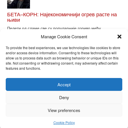
БЕТА–КОРН: Најекономичнији огрев расте на
њиви
Пелети од сламе све су популарније гориво међу
потрошачима. Главне препреке већoj производњи овог ог...
Manage Cookie Consent
Read More
To provide the best experiences, we use technologies like cookies to store
and/or access device information. Consenting to these technologies will
allow us to process data such as browsing behavior or unique IDs on this
site. Not consenting or withdrawing consent, may adversely affect certain
Toggle
features and functions.
naviga
Nira Press d.o.o.
Accept
Sadržaj ovog sajta je zakonom zaštićena intelektualna svojina
preduzeća NiraPress d.o.o. Svako neovlašćeno korišćenje,
Deny
kopiranje, objavljivanje celine ili delova bilo kog proizvoda NiraPress
d.o.o. je kažnjivo po zakonu.
View preferences
Cookie Policy