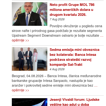
Neto profit Grupe MOL 786
miliona američkih dolara u
drugom kvartalu 2026.
7 Aug 2026
Povoljno okruženje u pogledu cena
sirove nafte i prirodnog gasa podržalo je rezultate segmenta
Upstream Segment Downstream ostvario je bolje rezultate
…
opširnije >>
Sedma emisija mini obveznica
bez kolaterala: Banca Intesa
podržava strateški razvoj
kompanije Sat-Trakt
4 Aug 2026
Beograd, 04.08.2026 – Banca Intesa, članica međunarodne
bankarske grupacije Intesa Sanpaolo, nastupila je kao
aranžer i pokrovitelj sedme emisije mini obveznica bez
…
opširnije >>
Jesenji Vivaldi forum: Ljudske
veštine kao adut u doba