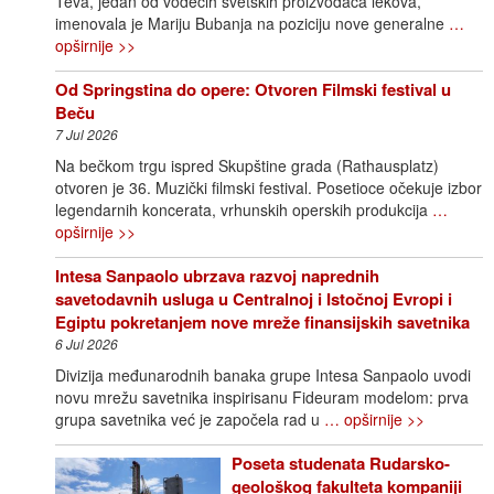
Teva, jedan od vodećih svetskih proizvođača lekova,
imenovala je Mariju Bubanja na poziciju nove generalne
…
opširnije >>
Od Springstina do opere: Otvoren Filmski festival u
Beču
7 Jul 2026
Na bečkom trgu ispred Skupštine grada (Rathausplatz)
otvoren je 36. Muzički filmski festival. Posetioce očekuje izbor
legendarnih koncerata, vrhunskih operskih produkcija
…
opširnije >>
Intesa Sanpaolo ubrzava razvoj naprednih
savetodavnih usluga u Centralnoj i Istočnoj Evropi i
Egiptu pokretanjem nove mreže finansijskih savetnika
6 Jul 2026
Divizija međunarodnih banaka grupe Intesa Sanpaolo uvodi
novu mrežu savetnika inspirisanu Fideuram modelom: prva
grupa savetnika već je započela rad u
… opširnije >>
Poseta studenata Rudarsko-
geološkog fakulteta kompaniji