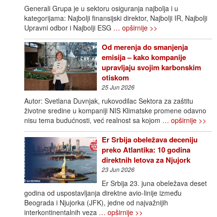
Generali Grupa je u sektoru osiguranja najbolja i u
kategorijama: Najbolji finansijski direktor, Najbolji IR, Najbolji
Upravni odbor i Najbolji ESG
… opširnije >>
Od merenja do smanjenja
emisija – kako kompanije
upravljaju svojim karbonskim
otiskom
25 Jun 2026
Autor: Svetlana Duvnjak, rukovodilac Sektora za zaštitu
životne sredine u kompaniji NIS Klimatske promene odavno
nisu tema budućnosti, već realnost sa kojom
… opširnije >>
Er Srbija obeležava deceniju
preko Atlantika: 10 godina
direktnih letova za Njujork
23 Jun 2026
Er Srbija 23. juna obeležava deset
godina od uspostavljanja direktne avio-linije između
Beograda i Njujorka (JFK), jedne od najvažnijih
interkontinentalnih veza
… opširnije >>