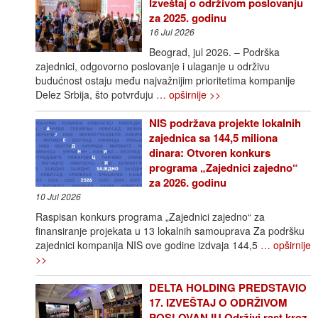
Izveštaj o održivom poslovanju
za 2025. godinu
16 Jul 2026
Beograd, jul 2026. – Podrška
zajednici, odgovorno poslovanje i ulaganje u održivu
budućnost ostaju među najvažnijim prioritetima kompanije
Delez Srbija, što potvrđuju
… opširnije >>
NIS podržava projekte lokalnih
zajednica sa 144,5 miliona
dinara: Otvoren konkurs
programa „Zajednici zajedno“
za 2026. godinu
10 Jul 2026
Raspisan konkurs programa „Zajednici zajedno“ za
finansiranje projekata u 13 lokalnih samouprava Za podršku
zajednici kompanija NIS ove godine izdvaja 144,5
… opširnije
>>
DELTA HOLDING PREDSTAVIO
17. IZVEŠTAJ O ODRŽIVOM
POSLOVANJU Održivi rast kroz