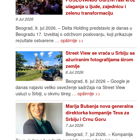
ulaganja u ljude, zajednicu i
zelenu transformaciju
9 Jul 2026
Beograd, 9. jul 2026. – Delta Holding predstavio je danas u
Beogradu 17. Izveštaj o održivom poslovanju, koji prikazuje
rezultate ostvarene
… opširnije >>
Street View se vraća u Srbiju sa
ažuriranim fotografijama širom
zemlje
8 Jul 2026
Beograd, 8. jul 2026 – Google je
danas najavio veliko osveženje sadržaja na Street View
usluzi u Srbiji, u okviru šireg
… opširnije >>
Marija Bubanja nova generalna
direktorka kompanije Teva za
Srbiju i Crnu Goru
7 Jul 2026
Beograd, 7. jul 2026. – Kompanija