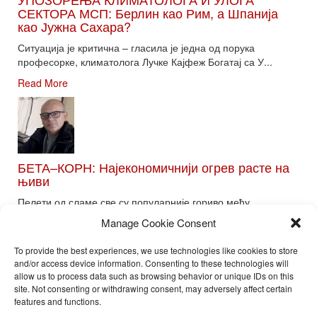
СЕКТОРА МСП: Берлин као Рим, а Шпанија
као Јужна Сахара?
Ситуација је критична – гласила је једна од порука
професорке, климатолога Лучке Кајфеж Богатај са У...
Read More
БЕТА–КОРН: Најекономичнији огрев расте на
њиви
Пелети од сламе све су популарније гориво међу
потрошачима. Главне препреке већoj производњи овог ог...
Manage Cookie Consent
Read More
To provide the best experiences, we use technologies like cookies to store
and/or access device information. Consenting to these technologies will
allow us to process data such as browsing behavior or unique IDs on this
site. Not consenting or withdrawing consent, may adversely affect certain
Toggle
features and functions.
naviga