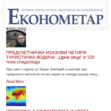
ПРЕДУЗЕТНИЧКИ ИЗАЗОВИ ЧЕТИРИ
ТУРИСТИЧКА ВОДИЧА: „Црна овца“ и 120
тона сладоледа
Пре шест година су Зоран Јевтовић и његова три
пријатеља започели посао којим се никада раније нису...
Read More
УПОЗОРЕЊА КЛИМАТОЛОГА И УЛОГА