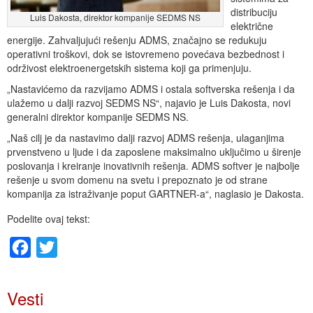
distribuciju
Luis Dakosta, direktor kompanije SEDMS NS
električne
energije. Zahvaljujući rešenju ADMS, značajno se redukuju
operativni troškovi, dok se istovremeno povećava bezbednost i
održivost elektroenergetskih sistema koji ga primenjuju.
„Nastavićemo da razvijamo ADMS i ostala softverska rešenja i da
ulažemo u dalji razvoj SEDMS NS“, najavio je Luis Dakosta, novi
generalni direktor kompanije SEDMS NS.
„Naš cilj je da nastavimo dalji razvoj ADMS rešenja, ulaganjima
prvenstveno u ljude i da zaposlene maksimalno uključimo u širenje
poslovanja i kreiranje inovativnih rešenja. ADMS softver je najbolje
rešenje u svom domenu na svetu i prepoznato je od strane
kompanija za istraživanje poput GARTNER-a“, naglasio je Dakosta.
Podelite ovaj tekst:
Facebook
Twitter
Vesti