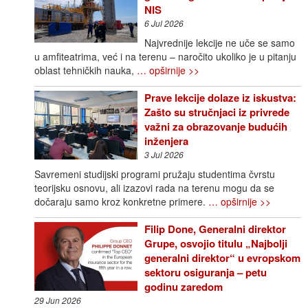
NIS
6 Jul 2026
Najvrednije lekcije ne uče se samo
u amfiteatrima, već i na terenu – naročito ukoliko je u pitanju
oblast tehničkih nauka,
… opširnije >>
Prave lekcije dolaze iz iskustva:
Zašto su stručnjaci iz privrede
važni za obrazovanje budućih
inženjera
3 Jul 2026
Savremeni studijski programi pružaju studentima čvrstu
teorijsku osnovu, ali izazovi rada na terenu mogu da se
dočaraju samo kroz konkretne primere.
… opširnije >>
Filip Done, Generalni direktor
Grupe, osvojio titulu „Najbolji
generalni direktor“ u evropskom
sektoru osiguranja – petu
godinu zaredom
29 Jun 2026