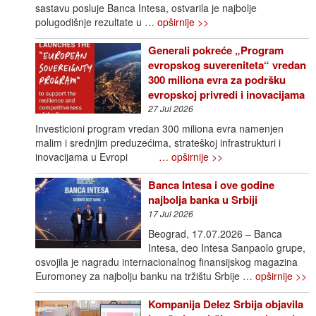
sastavu posluje Banca Intesa, ostvarila je najbolje
polugodišnje rezultate u
… opširnije >>
Generali pokreće „Program
evropskog suvereniteta“ vredan
300 miliona evra za podršku
evropskoj privredi i inovacijama
27 Jul 2026
Investicioni program vredan 300 miliona evra namenjen
malim i srednjim preduzećima, strateškoj infrastrukturi i
inovacijama u Evropi
… opširnije >>
Banca Intesa i ove godine
najbolja banka u Srbiji
17 Jul 2026
Beograd, 17.07.2026 – Banca
Intesa, deo Intesa Sanpaolo grupe,
osvojila je nagradu internacionalnog finansijskog magazina
Euromoney za najbolju banku na tržištu Srbije
… opširnije >>
Kompanija Delez Srbija objavila