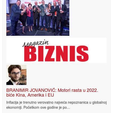
BRANIMIR JOVANOVIĆ: Motori rasta u 2022.
biće Kina, Amerika i EU
Inflacija je trenutno verovatno najveća nepoznanica u globalnoj
ekonomiji. Početkom ove godine je po...