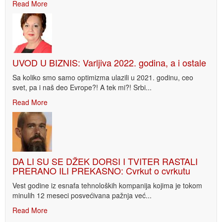
Read More
UVOD U BIZNIS: Varljiva 2022. godina, a i ostale
Sa koliko smo samo optimizma ulazili u 2021. godinu, ceo
svet, pa i naš deo Evrope?! A tek mi?! Srbi...
Read More
DA LI SU SE DŽEK DORSI I TVITER RASTALI
PRERANO ILI PREKASNO: Cvrkut o cvrkutu
Vest godine iz esnafa tehnoloških kompanija kojima je tokom
minulih 12 meseci posvećivana pažnja već...
Read More