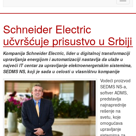
naviga
Schneider Electric
učvršćuje prisustvo u Srbiji
Kompanija Schneider Electric, lider u digitalnoj transformaciji
upravljanja energijom i automatizaciji nastavlja da ulaže u
najveći IT centar za upravljanje elektroenergetskim sistemima,
SEDMS NS, koji je sada u celosti u vlasništvu kompanije
Vodeći proizvod
SEDMS NS-a,
softver ADMS,
predstavlja
najnaprednije
rešenje na
svetu, koje
omogućava
upravljanje
sistemima za