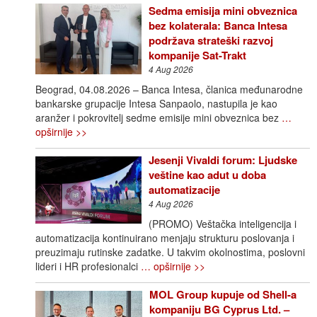
Sedma emisija mini obveznica
bez kolaterala: Banca Intesa
podržava strateški razvoj
kompanije Sat-Trakt
4 Aug 2026
Beograd, 04.08.2026 – Banca Intesa, članica međunarodne
bankarske grupacije Intesa Sanpaolo, nastupila je kao
aranžer i pokrovitelj sedme emisije mini obveznica bez
…
opširnije >>
Jesenji Vivaldi forum: Ljudske
veštine kao adut u doba
automatizacije
4 Aug 2026
(PROMO) Veštačka inteligencija i
automatizacija kontinuirano menjaju strukturu poslovanja i
preuzimaju rutinske zadatke. U takvim okolnostima, poslovni
lideri i HR profesionalci
… opširnije >>
MOL Group kupuje od Shell-a
kompaniju BG Cyprus Ltd. –