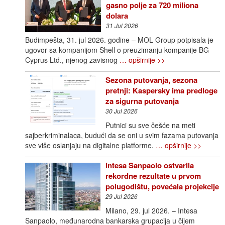
gasno polje za 720 miliona
dolara
31 Jul 2026
Budimpešta, 31. jul 2026. godine – MOL Group potpisala je
ugovor sa kompanijom Shell o preuzimanju kompanije BG
Cyprus Ltd., njenog zavisnog
… opširnije >>
Sezona putovanja, sezona
pretnji: Kaspersky ima predloge
za sigurna putovanja
30 Jul 2026
Putnici su sve češće na meti
sajberkriminalaca, budući da se oni u svim fazama putovanja
sve više oslanjaju na digitalne platforme.
… opširnije >>
Intesa Sanpaolo ostvarila
rekordne rezultate u prvom
polugodištu, povećala projekcije
29 Jul 2026
Milano, 29. jul 2026. – Intesa
Sanpaolo, međunarodna bankarska grupacija u čijem