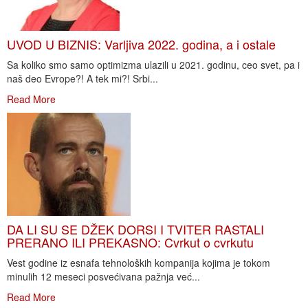
UVOD U BIZNIS: Varljiva 2022. godina, a i ostale
Sa koliko smo samo optimizma ulazili u 2021. godinu, ceo svet, pa i
naš deo Evrope?! A tek mi?! Srbi...
Read More
DA LI SU SE DŽEK DORSI I TVITER RASTALI
PRERANO ILI PREKASNO: Cvrkut o cvrkutu
Vest godine iz esnafa tehnoloških kompanija kojima je tokom
minulih 12 meseci posvećivana pažnja već...
Read More