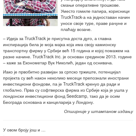
смањи оперативне трошкове.
Уместо гомиле папира, корисници
TruckTrack-а на једноставан начин
уносе своје туре, праве рачуне и
плаћају возаче.
– Идеја за TruckTrack је присутна доста дуго, а главна
инспирација била је моја мајка која има своју камионску
транспортну фирму у Србији већ 15 година и којој помажем на
разне начине. TruckTrack inc. је основан средином 2013. године
– каже за Економетар Вук Николић, један од оснивача.
Иако је првобитно развијан за српско тржиште, потенцијал
пројекта су већ након неколико месеци препознали инострани
инвестициони фондови, па је TruckTrack кренуо да ради и
глобално. Прва су софтверска фирма из Србије која је ушла у
лондонски инвестициони фонд Seedcamp, тако да је осим
Београда основана и канцеларија у Лондону.
Опширније у штампаном издању
У овом броју још и …