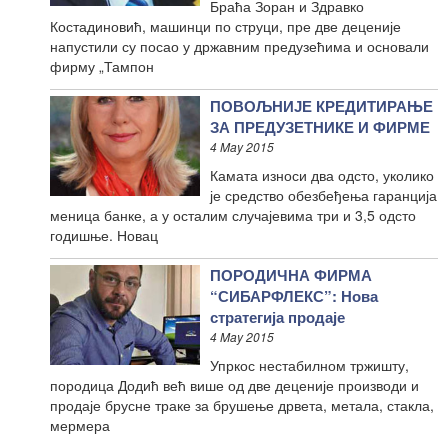
Браћа Зоран и Здравко
Костадиновић, машинци по струци, пре две деценије
напустили су посао у државним предузећима и основали
фирму „Тампон
ПОВОЉНИЈЕ КРЕДИТИРАЊЕ
ЗА ПРЕДУЗЕТНИКЕ И ФИРМЕ
4 May 2015
Камата износи два одсто, уколико
је средство обезбеђења гаранција
меница банке, а у осталим случајевима три и 3,5 одсто
годишње. Новац
ПОРОДИЧНА ФИРМА
“СИБАРФЛЕКС”: Нова
стратегија продаје
4 May 2015
Упркос нестабилном тржишту,
породица Додић већ више од две деценије производи и
продаје брусне траке за брушење дрвета, метала, стакла,
мермера