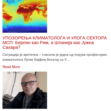
УПОЗОРЕЊА КЛИМАТОЛОГА И УЛОГА СЕКТОРА
МСП: Берлин као Рим, а Шпанија као Јужна
Сахара?
Ситуација је критична – гласила је једна од порука професорке,
климатолога Лучке Кајфеж Богатај са У...
Read More