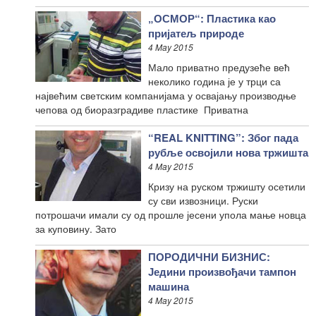
„ОСМОР“: Пластика као
пријатељ природе
4 May 2015
Мало приватно предузеће већ
неколико година је у трци са
највећим светским компанијама у освајању производње
чепова од биоразградиве пластике Приватна
“REAL KNITTING”: Због пада
рубље освојили нова тржишта
4 May 2015
Кризу на руском тржишту осетили
су сви извозници. Руски
потрошачи имали су од прошле јесени упола мање новца
за куповину. Зато
ПОРОДИЧНИ БИЗНИС:
Једини произвођачи тампон
машина
4 May 2015