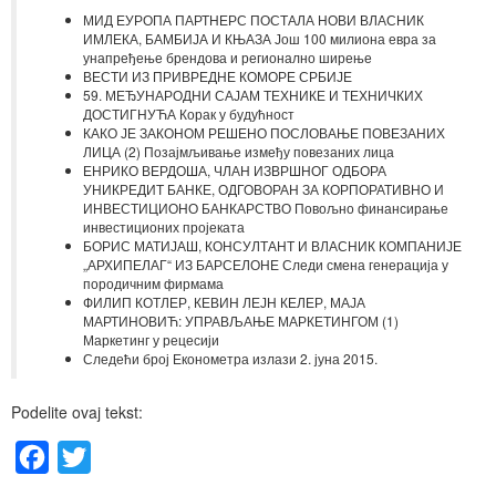
МИД ЕУРОПА ПАРТНЕРС ПОСТАЛА НОВИ ВЛАСНИК
ИМЛЕКА, БАМБИЈА И КЊАЗА Још 100 милиона евра за
унапређење брендова и регионално ширење
ВЕСТИ ИЗ ПРИВРЕДНЕ КОМОРЕ СРБИЈЕ
59. МЕЂУНАРОДНИ САЈАМ ТЕХНИКЕ И ТЕХНИЧКИХ
ДОСТИГНУЋА Корак у будућност
КАКО ЈЕ ЗАКОНОМ РЕШЕНО ПОСЛОВАЊЕ ПОВЕЗАНИХ
ЛИЦА (2) Позајмљивање између повезаних лица
ЕНРИКО ВЕРДОША, ЧЛАН ИЗВРШНОГ ОДБОРА
УНИКРЕДИТ БАНКЕ, ОДГОВОРАН ЗА КОРПОРАТИВНО И
ИНВЕСТИЦИОНО БАНКАРСТВО Повољно финансирање
инвестиционих пројеката
БОРИС МАТИЈАШ, КОНСУЛТАНТ И ВЛАСНИК КОМПАНИЈЕ
„АРХИПЕЛАГ“ ИЗ БАРСЕЛОНЕ Следи смена генерација у
породичним фирмама
ФИЛИП КОТЛЕР, КЕВИН ЛЕЈН КЕЛЕР, МАЈА
МАРТИНОВИЋ: УПРАВЉАЊЕ МАРКЕТИНГОМ (1)
Маркетинг у рецесији
Следећи број Економетра излази 2. јуна 2015.
Podelite ovaj tekst:
Facebook
Twitter