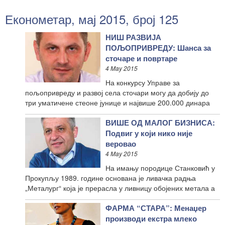
Економетар, мај 2015, број 125
НИШ РАЗВИЈА
ПОЉОПРИВРЕДУ: Шанса за
сточаре и повртаре
4 May 2015
На конкурсу Управе за
пољопривреду и развој села сточари могу да добију до
три уматичене стеоне јунице и највише 200.000 динара
ВИШЕ ОД МАЛОГ БИЗНИСА:
Подвиг у који нико није
веровао
4 May 2015
На имању породице Станковић у
Прокупљу 1989. године основана је ливачка радња
„Металург“ која је прерасла у ливницу обојених метала а
ФАРМА “СТАРА”: Менаџер
производи екстра млеко