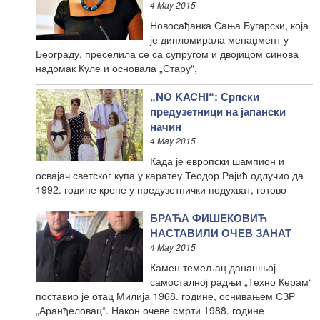
4 May 2015
Новосађанка Сања Бугарски, која
је дипломирала менаџмент у
Београду, преселила се са супругом и двојицом синова
надомак Куле и основала „Стару“,
„NO KACHI“: Српски
предузетници на јапански
начин
4 May 2015
Када је европски шампион и
освајач светског купа у каратеу Теодор Рајић одлучио да
1992. године крене у предузетнички подухват, готово
БРАЋА ФИШЕКОВИЋ
НАСТАВИЛИ ОЧЕВ ЗАНАТ
4 May 2015
Камен темељац данашњој
самосталној радњи „Техно Керам“
поставио је отац Милија 1968. године, оснивањем СЗР
„Аранђеловац“. Након очеве смрти 1988. године