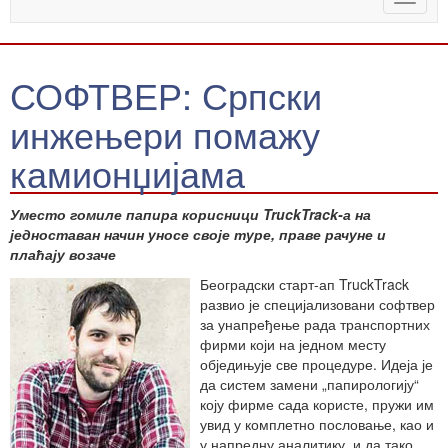
naviga
СОФТВЕР: Српски
инжењери помажу
камионџијама
Уместо гомиле папира корисници TruckTrack-а на
једноставан начин уносе своје туре, праве рачуне и
плаћају возаче
Београдски старт-ап TruckTrack
развио је специјализовани софтвер
за унапређење рада транспортних
фирми који на једном месту
обједињује све процедуре. Идеја је
да систем замени „папирологију“
коју фирме сада користе, пружи им
увид у комплетно пословање, као и
у напредну аналитику, и да тако