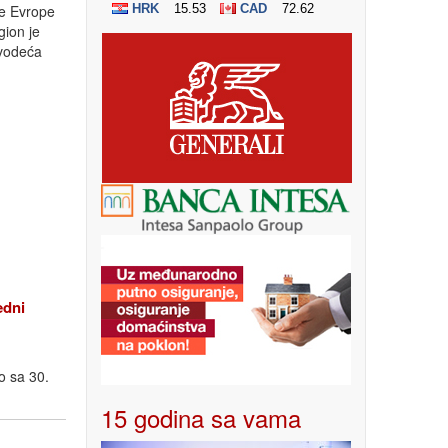
ne Evrope
gion je
vodeća
edni
o sa 30.
15 godina sa vama