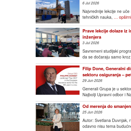
6 Jul 2026
Najvrednije lekcije ne uče
tehničkih nauka,
… opširni
Prave lekcije dolaze iz 
inženjera
3 Jul 2026
Savremeni studijski progra
da se dočaraju samo kroz
Filip Done, Generalni di
sektoru osiguranja – p
29 Jun 2026
Generali Grupa je u sektoru
Najbolji Upravni odbor i N
Od merenja do smanjenj
25 Jun 2026
Autor: Svetlana Duvnjak, 
odavno nisu tema budućno