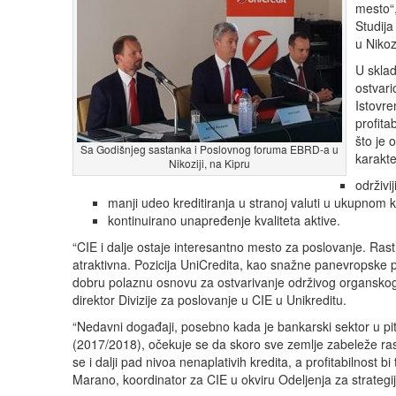
mesto“,
Studija
u Nikoz
U skla
ostvari
Istovre
profita
što je 
Sa Godišnjeg sastanka i Poslovnog foruma EBRD-a u
karakte
Nikoziji, na Kipru
održivi
manji udeo kreditiranja u stranoj valuti u ukupnom k
kontinuirano unapređenje kvaliteta aktive.
“CIE i dalje ostaje interesantno mesto za poslovanje. Ras
atraktivna. Pozicija UniCredita, kao snažne panevropske
dobru polaznu osnovu za ostvarivanje održivog organskog ra
direktor Divizije za poslovanje u CIE u Unikreditu.
“Nedavni događaji, posebno kada je bankarski sektor u pita
(2017/2018), očekuje se da skoro sve zemlje zabeleže rast
se i dalji pad nivoa nenaplativih kredita, a profitabilnos
Marano, koordinator za CIE u okviru Odeljenja za strategiju