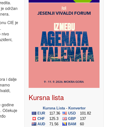
redita.
 je održan
tnera.
onu CIE je
.
 nivo
aziđeni,
ra i dalje
 imamo
valdi,
Kursna lista
e godine
e. Očekuje
orđo