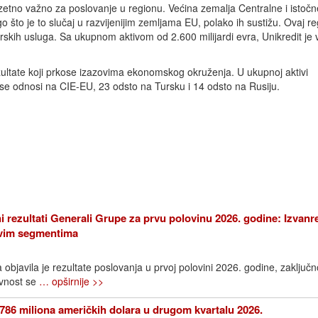
zuzetno važno za poslovanje u regionu. Većina zemalja Centralne i istoč
ego što je to slučaj u razvijenijim zemljama EU, polako ih sustižu. Ovaj re
rskih usluga. Sa ukupnom aktivom od 2.600 milijardi evra, Unikredit je 
ltate koji prkose izazovima ekonomskog okruženja. U ukupnoj aktivi
e se odnosi na CIE-EU, 23 odsto na Tursku i 14 odsto na Rusiju.
i rezultati Generali Grupe za prvu polovinu 2026. godine: Izvanr
 svim segmentima
bjavila je rezultate poslovanja u prvoj polovini 2026. godine, zaključn
avnost se
… opširnije >>
786 miliona američkih dolara u drugom kvartalu 2026.