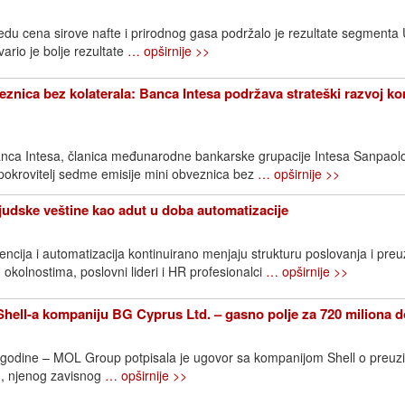
edu cena sirove nafte i prirodnog gasa podržalo je rezultate segment
rio je bolje rezultate
… opširnije >>
znica bez kolaterala: Banca Intesa podržava strateški razvoj k
nca Intesa, članica međunarodne bankarske grupacije Intesa Sanpaol
 pokrovitelj sedme emisije mini obveznica bez
… opširnije >>
Ljudske veštine kao adut u doba automatizacije
ncija i automatizacija kontinuirano menjaju strukturu poslovanja i pre
 okolnostima, poslovni lideri i HR profesionalci
… opširnije >>
ell-a kompaniju BG Cyprus Ltd. – gasno polje za 720 miliona d
. godine – MOL Group potpisala je ugovor sa kompanijom Shell o preuz
, njenog zavisnog
… opširnije >>