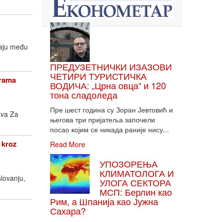
taju među
ПРЕДУЗЕТНИЧКИ ИЗАЗОВИ
ЧЕТИРИ ТУРИСТИЧКА
grama
ВОДИЧА: „Црна овца“ и 120
тона сладоледа
Пре шест година су Зоран Јевтовић и
ava Za
његова три пријатеља започели
посао којим се никада раније нису...
 kroz
Read More
УПОЗОРЕЊА
КЛИМАТОЛОГА И
lovanju,
УЛОГА СЕКТОРА
МСП: Берлин као
Рим, а Шпанија као Јужна
Сахара?