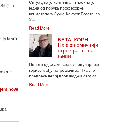
Ситуација је критична – гласила је
rbiji, u
једна од порука професорке,
климатолога Лучке Кајфеж Богатај са
У...
Read More
БЕТА–КОРН:
 je Mariju
Најекономичнији
огрев расте на
њиви
Пелети од сламе све су популарније
гориво међу потрошачима. Главне
ndarnih
препреке већoj производњи овог ог...
Read More
njem nove
rupa