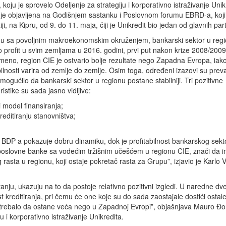
 koju je sprovelo Odeljenje za strategiju i korporativno istraživanje Unik
 je objavljena na Godišnjem sastanku i Poslovnom forumu EBRD-a, koji
iji, na Kipru, od 9. do 11. maja, čiji je Unikredit bio jedan od glavnih par
du sa povoljnim makroekonomskim okruženjem, bankarski sektor u regi
o profit u svim zemljama u 2016. godini, prvi put nakon krize 2008/2009
meno, region CIE je ostvario bolje rezultate nego Zapadna Evropa, iako
bilnosti varira od zemlje do zemlje. Osim toga, određeni izazovi su prev
omogućilo da bankarski sektor u regionu postane stabilniji. Tri pozitivne
ristike su sada jasno vidljive:
ji model finansiranja;
reditiranju stanovništva;
t BDP-a pokazuje dobru dinamiku, dok je profitabilnost bankarskog sekto
 poslovne banke sa vodećim tržišnim učešćem u regionu CIE, znači da
sta u regionu, koji ostaje pokretač rasta za Grupu”, izjavio je Karlo Vi
nju, ukazuju na to da postoje relativno pozitivni izgledi. U naredne dv
 kreditiranja, pri čemu će one koje su do sada zaostajale dostići ostal
t bi trebalo da ostane veća nego u Zapadnoj Evropi”, objašnjava Mauro Đ
 i korporativno istraživanje Unikredita.