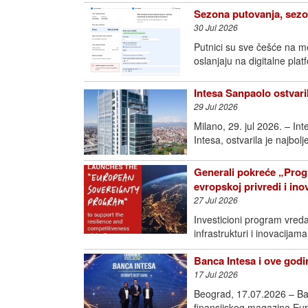
Sezona putovanja, sezo
30 Jul 2026
Putnici su sve češće na m
oslanjaju na digitalne pla
Intesa Sanpaolo ostvari
29 Jul 2026
Milano, 29. jul 2026. – I
Intesa, ostvarila je najbol
Generali pokreće „Prog
evropskoj privredi i in
27 Jul 2026
Investicioni program vred
infrastrukturi i inovac
Banca Intesa i ove godin
17 Jul 2026
Beograd, 17.07.2026 – Ban
finansijskog magazina Eur