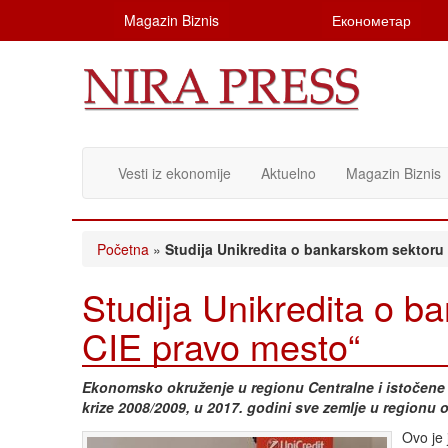
Magazin Biznis
Економетар
Vesti iz ekonomije
Aktuelno
Magazin Biznis
Početna
»
Studija Unikredita o bankarskom sektoru
Studija Unikredita o b
CIE pravo mesto“
Ekonomsko okruženje u regionu Centralne i istočene E
krize 2008/2009, u 2017. godini sve zemlje u regionu ost
Ovo je 