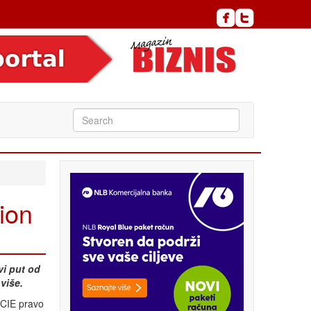
ion
vi put od
 više.
 CIE pravo