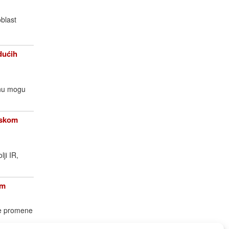
oblast
dućih
enu mogu
opskom
lji IR,
om
ke promene