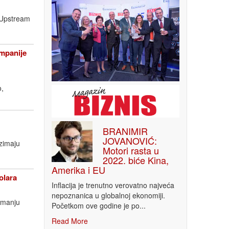
a Upstream
ompanije
o,
BRANIMIR
JOVANOVIĆ:
uzimaju
Motori rasta u
2022. biće Kina,
Amerika i EU
olara
Inflacija je trenutno verovatno najveća
nepoznanica u globalnoj ekonomiji.
imanju
Početkom ove godine je po...
Read More