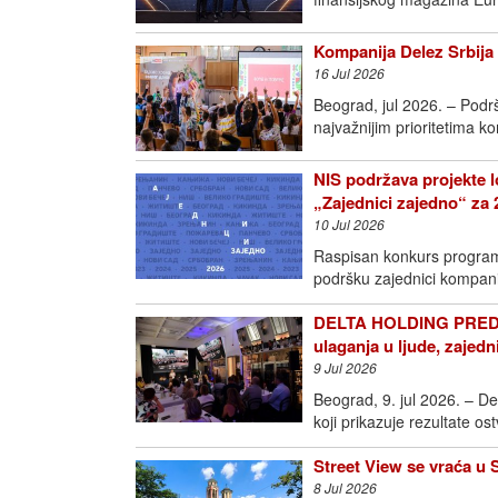
Kompanija Delez Srbija 
16 Jul 2026
Beograd, jul 2026. – Podr
najvažnijim prioritetima k
NIS podržava projekte l
„Zajednici zajedno“ za 
10 Jul 2026
Raspisan konkurs programa
podršku zajednici kompan
DELTA HOLDING PREDS
ulaganja u ljude, zajedn
9 Jul 2026
Beograd, 9. jul 2026. – D
koji prikazuje rezultate o
Street View se vraća u 
8 Jul 2026