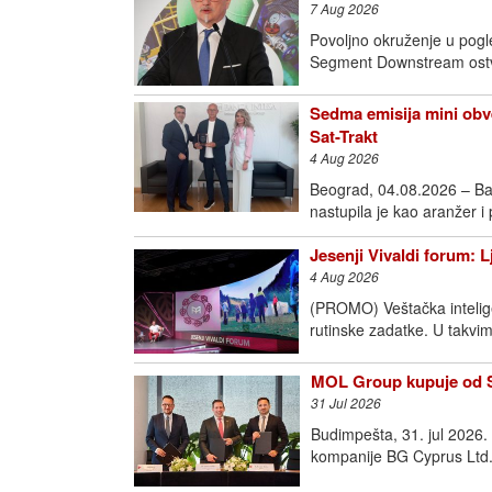
7 Aug 2026
Povoljno okruženje u pogl
Segment Downstream ostva
Sedma emisija mini obve
Sat-Trakt
4 Aug 2026
Beograd, 04.08.2026 – Ba
nastupila je kao aranžer i
Jesenji Vivaldi forum: 
4 Aug 2026
(PROMO) Veštačka intelige
rutinske zadatke. U takvim
MOL Group kupuje od Sh
31 Jul 2026
Budimpešta, 31. jul 2026
kompanije BG Cyprus Ltd.