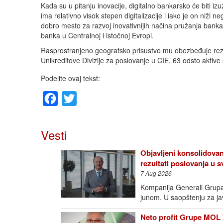
Kada su u pitanju inovacije, digitalno bankarsko će biti i
ima relativno visok stepen digitalizacije i iako je on niži n
dobro mesto za razvoj inovativnijih načina pružanja banka
banka u Centralnoj i istočnoj Evropi.
Rasprostranjeno geografsko prisustvo mu obezbeđuje rezu
Unikreditove Divizije za poslovanje u CIE, 63 odsto aktiv
Podelite ovaj tekst:
Facebook
Twitter
Vesti
Objavljeni konsolidovan
rezultati poslovanja u
7 Aug 2026
Kompanija Generali Grupa o
junom. U saopštenju za j
Neto profit Grupe MOL 