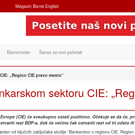
Magazin Biznis English
Ekonometar
Šansa za novi početak
 CIE: „Region CIE pravo mesto“
ankarskom sektoru CIE: „Reg
vrope (CIE) će sveukupno ostati pozitivno. Očekuje se da će, pr
variti rast BDP-a, dok će većina čak ostvariti rast od tri odsto ili
jedan od ključnih zaključaka studije “Bankarstvo u regionu CIE: Region