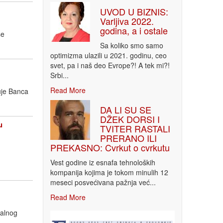
UVOD U BIZNIS:
Varljiva 2022.
godina, a i ostale
še
Sa koliko smo samo
optimizma ulazili u 2021. godinu, ceo
svet, pa i naš deo Evrope?! A tek mi?!
Srbi...
Read More
uje Banca
DA LI SU SE
DŽEK DORSI I
u
TVITER RASTALI
PRERANO ILI
PREKASNO: Cvrkut o cvrkutu
Vest godine iz esnafa tehnoloških
kompanija kojima je tokom minulih 12
meseci posvećivana pažnja već...
Read More
nalnog