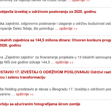
objavila Izveštaj o održivom poslovanju za 2025. godinu
ška zajednici, odgovorno poslovanje i ulaganje u održivu budućnost os
ompanije Delez Srbija, što potvrđuju
… opširnije >>
okalnih zajednica sa 144,5 miliona dinara: Otvoren konkurs pro
2026. godinu
 „Zajednici zajedno“ za finansiranje projekata u 13 lokalnih samoupr
ija NIS ove godine izdvaja 144,5
… opširnije >>
TAVIO 17. IZVEŠTAJ O ODRŽIVOM POSLOVANJU Održivi rast
icu i zelenu transformaciju
elta Holding predstavio je danas u Beogradu 17. Izveštaj o održivom pos
stvarene
… opširnije >>
Srbiju sa ažuriranim fotografijama širom zemlje