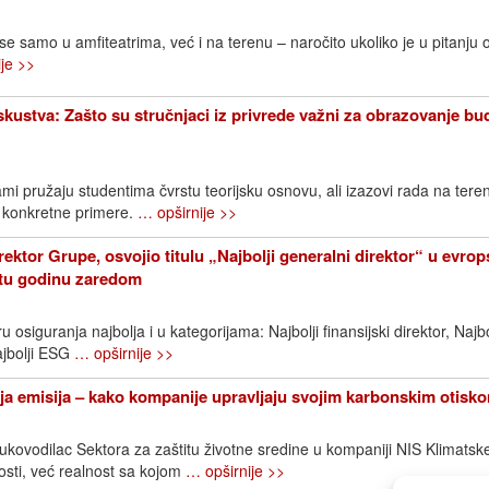
 se samo u amfiteatrima, već i na terenu – naročito ukoliko je u pitanju 
je >>
iskustva: Zašto su stručnjaci iz privrede važni za obrazovanje bu
mi pružaju studentima čvrstu teorijsku osnovu, ali izazovi rada na ter
 konkretne primere.
… opširnije >>
rektor Grupe, osvojio titulu „Najbolji generalni direktor“ u evr
etu godinu zaredom
 osiguranja najbolja i u kategorijama: Najbolji finansijski direktor, Najbo
ajbolji ESG
… opširnije >>
a emisija – kako kompanije upravljaju svojim karbonskim otisk
rukovodilac Sektora za zaštitu životne sredine u kompaniji NIS Klimats
sti, već realnost sa kojom
… opširnije >>