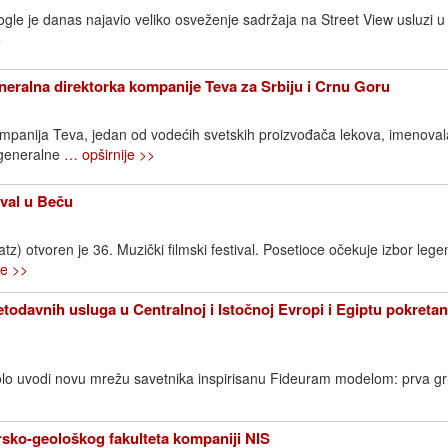
gle je danas najavio veliko osveženje sadržaja na Street View usluzi u S
>
neralna direktorka kompanije Teva za Srbiju i Crnu Goru
ompanija Teva, jedan od vodećih svetskih proizvođača lekova, imenovala
 generalne
… opširnije >>
ival u Beču
) otvoren je 36. Muzički filmski festival. Posetioce očekuje izbor lege
je >>
todavnih usluga u Centralnoj i Istočnoj Evropi i Egiptu pokreta
lo uvodi novu mrežu savetnika inspirisanu Fideuram modelom: prva g
sko-geološkog fakulteta kompaniji NIS