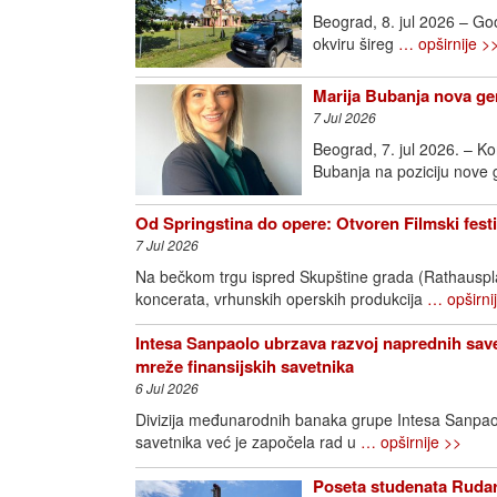
Beograd, 8. jul 2026 – Goo
okviru šireg
… opširnije >
Marija Bubanja nova ge
7 Jul 2026
Beograd, 7. jul 2026. – K
Bubanja na poziciju nove
Od Springstina do opere: Otvoren Filmski fest
7 Jul 2026
Na bečkom trgu ispred Skupštine grada (Rathausplatz
koncerata, vrhunskih operskih produkcija
… opširni
Intesa Sanpaolo ubrzava razvoj naprednih save
mreže finansijskih savetnika
6 Jul 2026
Divizija međunarodnih banaka grupe Intesa Sanpao
savetnika već je započela rad u
… opširnije >>
Poseta studenata Rudar