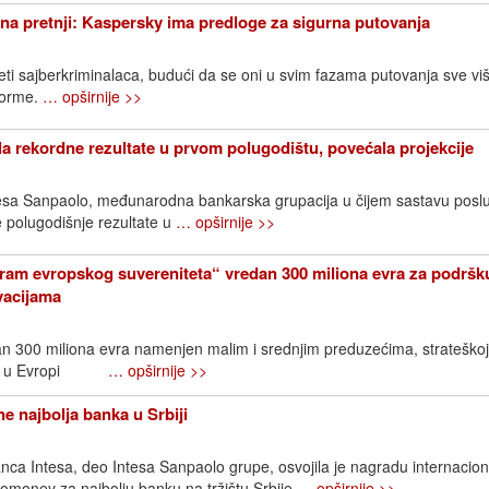
na pretnji: Kaspersky ima predloge za sigurna putovanja
eti sajberkriminalaca, budući da se oni u svim fazama putovanja sve vi
tforme.
… opširnije >>
la rekordne rezultate u prvom polugodištu, povećala projekcije
ntesa Sanpaolo, međunarodna bankarska grupacija u čijem sastavu posl
je polugodišnje rezultate u
… opširnije >>
ram evropskog suvereniteta“ vredan 300 miliona evra za podršk
ovacijama
an 300 miliona evra namenjen malim i srednjim preduzećima, strateškoj
ijama u Evropi
… opširnije >>
e najbolja banka u Srbiji
ca Intesa, deo Intesa Sanpaolo grupe, osvojila je nagradu internacio
omoney za najbolju banku na tržištu Srbije
… opširnije >>