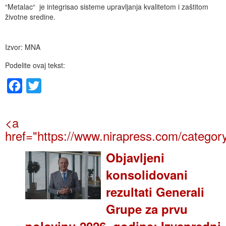
“Metalac“ je integrisao sisteme upravljanja kvalitetom i zaštitom
životne sredine.
Izvor: MNA
Podelite ovaj tekst:
Facebook
Twitter
<a
href="https://www.nirapress.com/category
Objavljeni
konsolidovani
rezultati Generali
Grupe za prvu
polovinu 2026. godine: Izvanredni