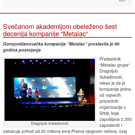
naviga
Svečanom akademijom obeleženo šest
decenija kompanije “Metalac“
Gornjomilanovačka kompanija “Metalac“ proslavila je 60
godina postojanja
Predsednik
“Metalac grupe“
Dragoljub
Vukadinović,
rekao je da je
kompanija jedna
od najvećih
privrednih
organizacija u
Srbiji, koja
zapošljava 2.200
Dragoljub Vukadinović
zaposlenih i
ostvaruje prihod od 20 miliona evra.Prema njegovim rečima, ovaj