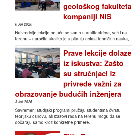
geološkog fakulteta
kompaniji NIS
6 Jul 2026
Najvrednije lekcije ne uče se samo u amfiteatrima, već i na
terenu – naročito ukoliko je u pitanju oblast tehničkih nauka,
Prave lekcije dolaze
iz iskustva: Zašto
su stručnjaci iz
privrede važni za
obrazovanje budućih inženjera
3 Jul 2026
Savremeni studijski programi pružaju studentima čvrstu
teorijsku osnovu, ali izazovi rada na terenu mogu da se
dočaraju samo kroz konkretne primere.