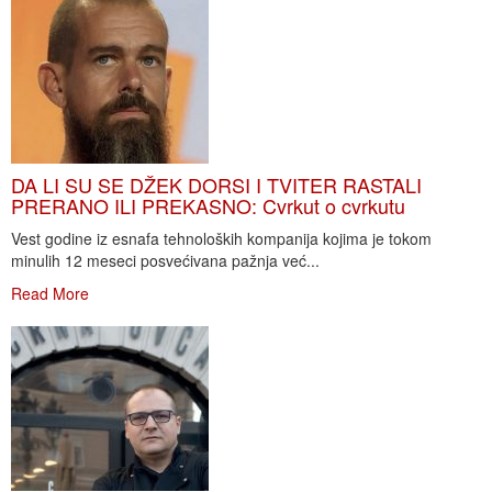
DA LI SU SE DŽEK DORSI I TVITER RASTALI
PRERANO ILI PREKASNO: Cvrkut o cvrkutu
Vest godine iz esnafa tehnoloških kompanija kojima je tokom
minulih 12 meseci posvećivana pažnja već...
Read More