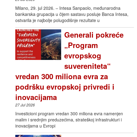
Milano, 29. jul 2026. – Intesa Sanpaolo, međunarodna
bankarska grupacija u čijem sastavu posluje Banca Intesa,
ostvarila je najbolje polugodišnje rezultate u
Generali pokreće
„Program
evropskog
suvereniteta“
vredan 300 miliona evra za
podršku evropskoj privredi i
inovacijama
27 Jul 2026
Investicioni program vredan 300 miliona evra namenjen
malim i srednjim preduzećima, strateškoj infrastrukturi i
inovacijama u Evropi