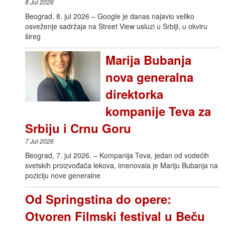
8 Jul 2026
Beograd, 8. jul 2026 – Google je danas najavio veliko
osveženje sadržaja na Street View usluzi u Srbiji, u okviru
šireg
Marija Bubanja
nova generalna
direktorka
kompanije Teva za
Srbiju i Crnu Goru
7 Jul 2026
Beograd, 7. jul 2026. – Kompanija Teva, jedan od vodećih
svetskih proizvođača lekova, imenovala je Mariju Bubanja na
poziciju nove generalne
Od Springstina do opere:
Otvoren Filmski festival u Beču