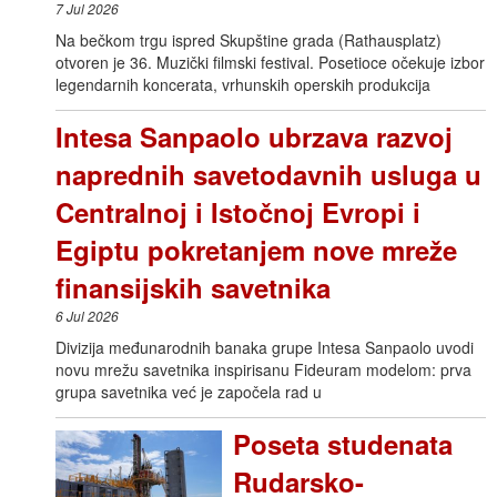
7 Jul 2026
Na bečkom trgu ispred Skupštine grada (Rathausplatz)
otvoren je 36. Muzički filmski festival. Posetioce očekuje izbor
legendarnih koncerata, vrhunskih operskih produkcija
Intesa Sanpaolo ubrzava razvoj
naprednih savetodavnih usluga u
Centralnoj i Istočnoj Evropi i
Egiptu pokretanjem nove mreže
finansijskih savetnika
6 Jul 2026
Divizija međunarodnih banaka grupe Intesa Sanpaolo uvodi
novu mrežu savetnika inspirisanu Fideuram modelom: prva
grupa savetnika već je započela rad u
Poseta studenata
Rudarsko-