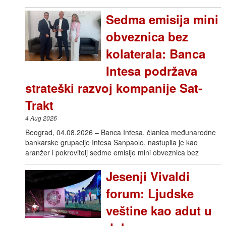
Sedma emisija mini
obveznica bez
kolaterala: Banca
Intesa podržava
strateški razvoj kompanije Sat-
Trakt
4 Aug 2026
Beograd, 04.08.2026 – Banca Intesa, članica međunarodne
bankarske grupacije Intesa Sanpaolo, nastupila je kao
aranžer i pokrovitelj sedme emisije mini obveznica bez
Jesenji Vivaldi
forum: Ljudske
veštine kao adut u