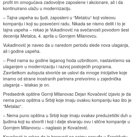
profit im omogućava zadovoljne zaposlene i akcionare, ali i da
kontinuirano ulažu u modernizaciju.
– Tajna uspeha su ljudi, zaposleni u “Metalcu“ koji voleovu
kompaniju i koji su posvećeni radu. Nikada se nismo delili i to je
tajna uspeha – rekao je Vukadinović na svečanosti povodom šest
decenija Metalca, 4. aprila u Gornjem Milanovcu.
Vukadinović je naveo da u naredom periodu slede nova ulaganja,
ali i godine uspeha.
– Pred nama su godine laganog hoda uzbrdicom, nastavićemo sa
ulaganjem u modernizaciju i razvoj postojećih programa.
Završetkom autoputa stvoriće se uslovi da mnoge inicijative koje
imamo od strane inostranih partnera pretvorimo u zajednička
ulaganja – istakao je on.
Predsednik opštine Gornji Milanovac Dejan Kovačević izjavio je da
nema puno opština u Srbiji koje imaju ovakvu kompaniju kao što je
“Metalac“.
– Nema puno opština u Srbiji koje imaju ovakav preduzetički duh u
ljudima koji su stvorili i koji i dalje stvaraju ovu i slične kompanije u
Gornjem Milanovcu – naglasio je Kovačević.
Kovačević je rekao da je boraveći na sajmu posuđa u Frankfurtu