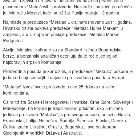
Sva četiri zavisna društva u inostranstvu bave se prvenstveno
plasmanom “Metalčevih“ proizvoda. Najstarije i najveće po učešću
je “Metrot“u Moskvi, koje na tržištu Rusije posluje 13 godina.
Najmlađe je preduzeće “Metalac Ukrajina“osnovano 2011. godine.
Hrvatsko tržište pokriva preduzeće “Metalac Home Market“ u
Zagrebu, a u Crnoj Gori posluje preduzeće “Metalac Market
Podgorica“.
Akcije “Metalca“ kotirane su na Standard listingu Beogradske
berze, a berzanski analitičari ocenjuju da je reč o jednoj od
najzdravijih srpskih kompanija.
Proizvodnja posuđa je kor biznis, a preduzeće “Metalac“ posuđe je
jedan od najuspešnijih i najvećih proizvođača posuđa u Evropi.
“Metalac“ izvozi svoje proizvode u oko 25 država na svim
kontinentima.
Osim tržišta Bosne i Hercegovine, Hrvatske, Crne Gore, Slovenije i
Makedonije, na kojima je tradicionalno prisutan, oko 5 miliona
jedinica proizvoda “Metalca“, a pre svega posuđa, odlazi u Rusiju,
Francusku, Italiju, Nemačku, Španiju, Švedsku, Finsku, Dansku,
Češku, zatim Ukrajinu, Gruziju, Bugarsku.., sve do Japana,
Sjedinjenih Američkih Država i Australije.