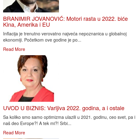
BRANIMIR JOVANOVIĆ: Motori rasta u 2022. biće
Kina, Amerika i EU
Inflacija je trenutno verovatno najveća nepoznanica u globalnoj
ekonomiji. Početkom ove godine je po...
Read More
UVOD U BIZNIS: Varljiva 2022. godina, a i ostale
Sa koliko smo samo optimizma ulazili u 2021. godinu, ceo svet, pa i
naš deo Evrope?! A tek mi?! Srbi...
Read More