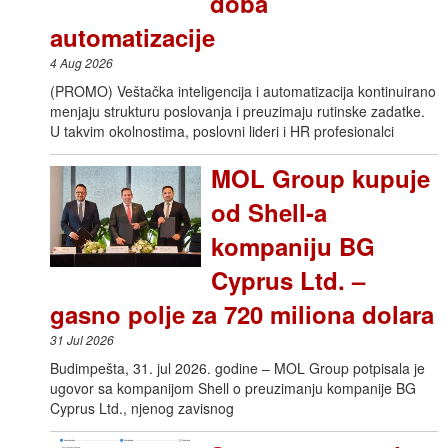
doba
automatizacije
4 Aug 2026
(PROMO) Veštačka inteligencija i automatizacija kontinuirano
menjaju strukturu poslovanja i preuzimaju rutinske zadatke.
U takvim okolnostima, poslovni lideri i HR profesionalci
MOL Group kupuje
od Shell-a
kompaniju BG
Cyprus Ltd. –
gasno polje za 720 miliona dolara
31 Jul 2026
Budimpešta, 31. jul 2026. godine – MOL Group potpisala je
ugovor sa kompanijom Shell o preuzimanju kompanije BG
Cyprus Ltd., njenog zavisnog