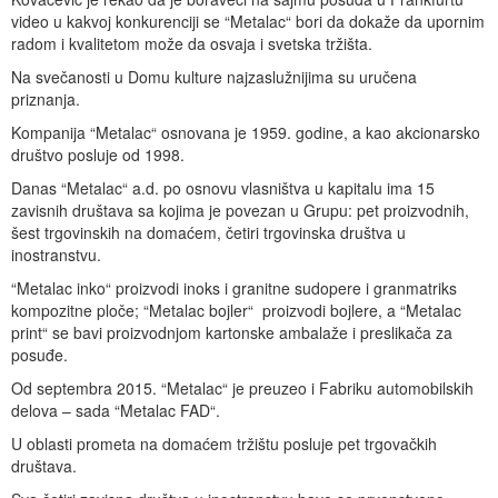
video u kakvoj konkurenciji se “Metalac“ bori da dokaže da upornim
radom i kvalitetom može da osvaja i svetska tržišta.
Na svečanosti u Domu kulture najzaslužnijima su uručena
priznanja.
Kompanija “Metalac“ osnovana je 1959. godine, a kao akcionarsko
društvo posluje od 1998.
Danas “Metalac“ a.d. po osnovu vlasništva u kapitalu ima 15
zavisnih društava sa kojima je povezan u Grupu: pet proizvodnih,
šest trgovinskih na domaćem, četiri trgovinska društva u
inostranstvu.
“Metalac inko“ proizvodi inoks i granitne sudopere i granmatriks
kompozitne ploče; “Metalac bojler“ proizvodi bojlere, a “Metalac
print“ se bavi proizvodnjom kartonske ambalaže i preslikača za
posuđe.
Od septembra 2015. “Metalac“ je preuzeo i Fabriku automobilskih
delova – sada “Metalac FAD“.
U oblasti prometa na domaćem tržištu posluje pet trgovačkih
društava.