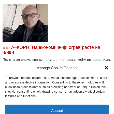
БЕТА–КОРН: Најекономичнији огрев расте на
њиви
Пелети од сламе све су популарније гориво међу потрошачима.
Главне препреке већoj производњи овог ог...
Manage Cookie Consent
Read More
To provide the best experiences, we use technologies like cookies to store
and/or access device information. Consenting to these technologies will
allow us to process data such as browsing behavior or unique IDs on this
site. Not consenting or withdrawing consent, may adversely affect certain
Toggle
features and functions.
naviga
Nira Press d.o.o.
Accept
Sadržaj ovog sajta je zakonom zaštićena intelektualna svojina