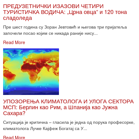
ПРЕДУЗЕТНИЧКИ ИЗАЗОВИ ЧЕТИРИ
ТУРИСТИЧКА ВОДИЧА: „Црна овца“ и 120 тона
сладоледа
Пре шест година су Зоран Јевтовић и његова три пријатеља
започели посао којим се никада раније нису...
Read More
УПОЗОРЕЊА КЛИМАТОЛОГА И УЛОГА СЕКТОРА
МСП: Берлин као Рим, а Шпанија као Јужна
Сахара?
Ситуација је критична – гласила је једна од порука професорке,
климатолога Лучке Кајфеж Богатај са У...
Read More