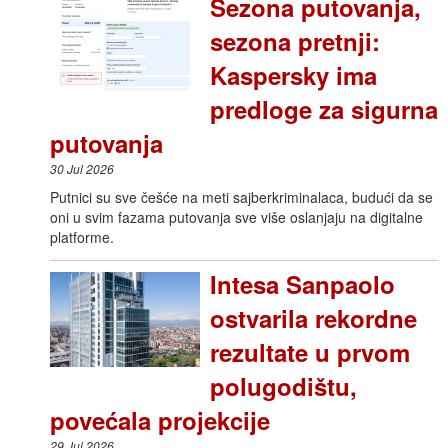
Sezona putovanja,
sezona pretnji:
Kaspersky ima
predloge za sigurna
putovanja
30 Jul 2026
Putnici su sve češće na meti sajberkriminalaca, budući da se
oni u svim fazama putovanja sve više oslanjaju na digitalne
platforme.
Intesa Sanpaolo
ostvarila rekordne
rezultate u prvom
polugodištu,
povećala projekcije
29 Jul 2026