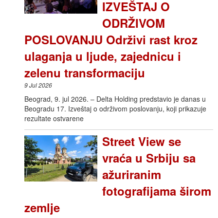
IZVEŠTAJ O
ODRŽIVOM
POSLOVANJU Održivi rast kroz
ulaganja u ljude, zajednicu i
zelenu transformaciju
9 Jul 2026
Beograd, 9. jul 2026. – Delta Holding predstavio je danas u
Beogradu 17. Izveštaj o održivom poslovanju, koji prikazuje
rezultate ostvarene
Street View se
vraća u Srbiju sa
ažuriranim
fotografijama širom
zemlje