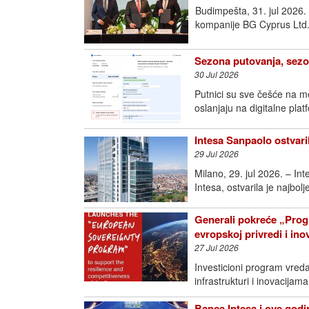
Budimpešta, 31. jul 2026
kompanije BG Cyprus Ltd.
Sezona putovanja, sezo
30 Jul 2026
Putnici su sve češće na m
oslanjaju na digitalne pla
Intesa Sanpaolo ostvari
29 Jul 2026
Milano, 29. jul 2026. – I
Intesa, ostvarila je najbol
Generali pokreće „Prog
evropskoj privredi i in
27 Jul 2026
Investicioni program vred
infrastrukturi i inovac
Banca Intesa i ove godin