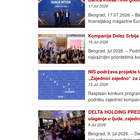
17 Jul 2026
Beograd, 17.07.2026 – Ban
finansijskog magazina Eur
Kompanija Delez Srbija 
16 Jul 2026
Beograd, jul 2026. – Podr
najvažnijim prioritetima k
NIS podržava projekte l
„Zajednici zajedno“ za 
10 Jul 2026
Raspisan konkurs programa
podršku zajednici kompan
DELTA HOLDING PREDS
ulaganja u ljude, zajedn
9 Jul 2026
Beograd, 9. jul 2026. – D
koji prikazuje rezultate o