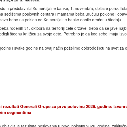
dom predstavnici Komercijalne banke, 1. novembra, obilaze porodilišt
a sedištima poslovnih centara i mamama beba uručuju poklone i obave
ihove bebe na poklon od Komercijalne banke dobile oročenu štednju.
 beba rođenih 31. oktobra na teritoriji cele države, treba da se jave najbl
digli štednu knjižicu za svoje dete. Potrebno je da kod sebe imaju Izvo
godine i svake godine na ovaj način poželimo dobrodošlicu na svet za 
i rezultati Generali Grupe za prvu polovinu 2026. godine: Izvanr
 svim segmentima
bjavila je rezultate poslovanja u prvoj polovini 2026. godine, zaključn