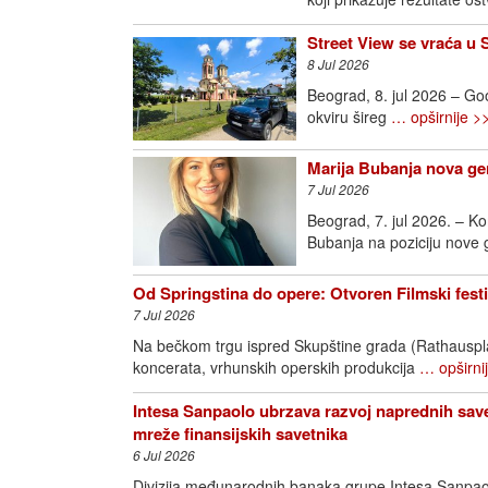
Street View se vraća u 
8 Jul 2026
Beograd, 8. jul 2026 – Goo
okviru šireg
… opširnije >
Marija Bubanja nova ge
7 Jul 2026
Beograd, 7. jul 2026. – K
Bubanja na poziciju nove
Od Springstina do opere: Otvoren Filmski fest
7 Jul 2026
Na bečkom trgu ispred Skupštine grada (Rathausplatz
koncerata, vrhunskih operskih produkcija
… opširni
Intesa Sanpaolo ubrzava razvoj naprednih save
mreže finansijskih savetnika
6 Jul 2026
Divizija međunarodnih banaka grupe Intesa Sanpao