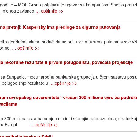
. godine – MOL Group potpisala je ugovor sa kompanijom Shell o preuz
, njenog zavisnog
… opširnije >>
na pretnji: Kaspersky ima predloge za sigurna putovanja
eti sajberkriminalaca, budući da se oni u svim fazama putovanja sve vi
tforme.
… opširnije >>
la rekordne rezultate u prvom polugodištu, povećala projekcije
ntesa Sanpaolo, međunarodna bankarska grupacija u čijem sastavu posl
je polugodišnje rezultate u
… opširnije >>
ram evropskog suvereniteta“ vredan 300 miliona evra za podršk
ovacijama
an 300 miliona evra namenjen malim i srednjim preduzećima, strateškoj
ijama u Evropi
… opširnije >>
e najbolja banka u Srbiji