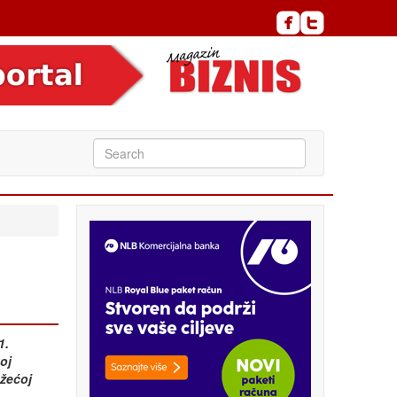
1.
oj
ažećoj