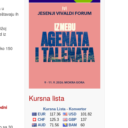
a u
štavaju ih
ižoj
d iz
oko 150
Kursna lista
edni
o sa 30.