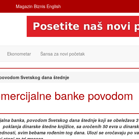
Magazin Biznis English
Ekonometar
Šansa za novi početak
e povodom Svetskog dana štednje
Komercijalne banke povodom
jalna banka, povodom Svetskog dana štednje koji se obeležava 3
 poklanja dinarske štedne knjižice, sa oročenih 50 evra u dinarsk
rednosti, svim bebama rođenim tog dana. Ulozi se oročavaju po v
 stopi za tri meseca.