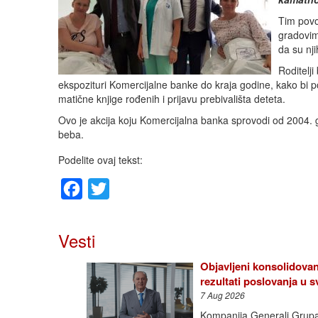
Tim povo
gradovim
da su nj
Roditelji
ekspozituri Komercijalne banke do kraja godine, kako bi po
matične knjige rođenih i prijavu prebivališta deteta.
Ovo je akcija koju Komercijalna banka sprovodi od 2004. 
beba.
Podelite ovaj tekst:
Facebook
Twitter
Vesti
Objavljeni konsolidovan
rezultati poslovanja u
7 Aug 2026
Kompanija Generali Grupa o