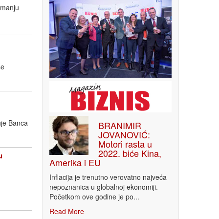
imanju
še
uje Banca
BRANIMIR
JOVANOVIĆ:
Motori rasta u
2022. biće Kina,
u
Amerika i EU
Inflacija je trenutno verovatno najveća
nepoznanica u globalnoj ekonomiji.
Početkom ove godine je po...
Read More