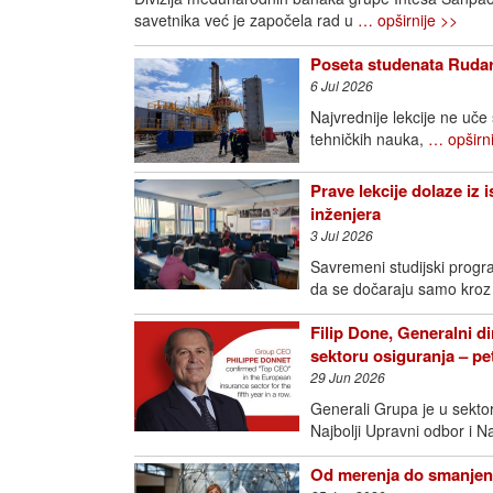
savetnika već je započela rad u
… opširnije >>
Poseta studenata Rudar
6 Jul 2026
Najvrednije lekcije ne uče
tehničkih nauka,
… opširni
Prave lekcije dolaze iz 
inženjera
3 Jul 2026
Savremeni studijski progra
da se dočaraju samo kroz
Filip Done, Generalni di
sektoru osiguranja – p
29 Jun 2026
Generali Grupa je u sektoru
Najbolji Upravni odbor i N
Od merenja do smanjenj