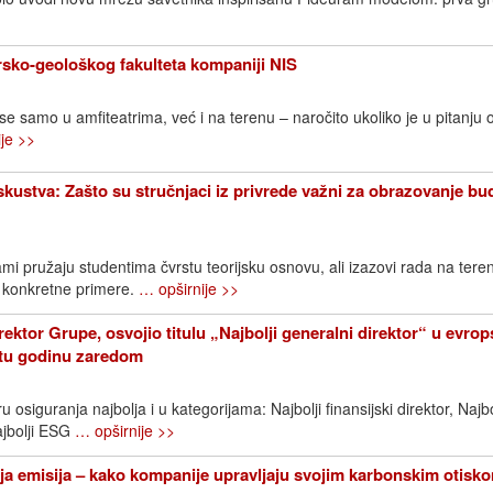
sko-geološkog fakulteta kompaniji NIS
 se samo u amfiteatrima, već i na terenu – naročito ukoliko je u pitanju 
je >>
iskustva: Zašto su stručnjaci iz privrede važni za obrazovanje bu
mi pružaju studentima čvrstu teorijsku osnovu, ali izazovi rada na ter
 konkretne primere.
… opširnije >>
rektor Grupe, osvojio titulu „Najbolji generalni direktor“ u evr
etu godinu zaredom
 osiguranja najbolja i u kategorijama: Najbolji finansijski direktor, Najbo
ajbolji ESG
… opširnije >>
a emisija – kako kompanije upravljaju svojim karbonskim otisk