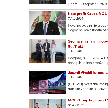
junom. U saopštenju za j
Neto profit Grupe MOL 
7 Aug 2026
Povoljno okruženje u pogl
Segment Downstream ostva
Sedma emisija mini obve
Sat-Trakt
4 Aug 2026
Beograd, 04.08.2026 – Ba
nastupila je kao aranžer i
Jesenji Vivaldi forum: 
4 Aug 2026
(PROMO) Veštačka intelige
rutinske zadatke. U takvim
MOL Group kupuje od Sh
31 Jul 2026