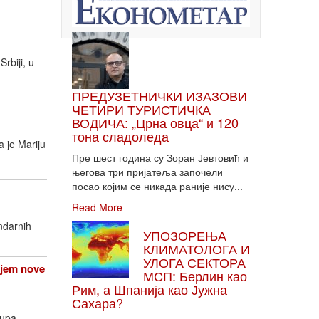
rbiji, u
ПРЕДУЗЕТНИЧКИ ИЗАЗОВИ
ЧЕТИРИ ТУРИСТИЧКА
ВОДИЧА: „Црна овца“ и 120
тона сладоледа
 je Mariju
Пре шест година су Зоран Јевтовић и
његова три пријатеља започели
посао којим се никада раније нису...
Read More
ndarnih
УПОЗОРЕЊА
КЛИМАТОЛОГА И
УЛОГА СЕКТОРА
njem nove
МСП: Берлин као
Рим, а Шпанија као Јужна
Сахара?
rupa