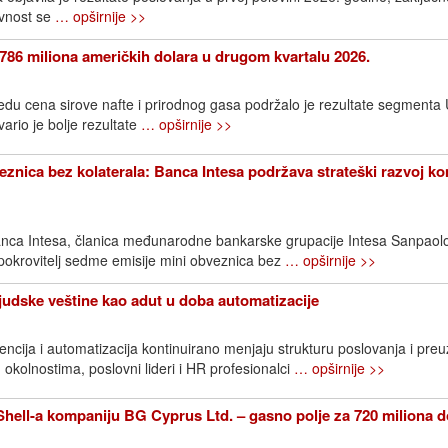
avnost se
… opširnije >>
786 miliona američkih dolara u drugom kvartalu 2026.
edu cena sirove nafte i prirodnog gasa podržalo je rezultate segment
rio je bolje rezultate
… opširnije >>
znica bez kolaterala: Banca Intesa podržava strateški razvoj k
nca Intesa, članica međunarodne bankarske grupacije Intesa Sanpaol
 pokrovitelj sedme emisije mini obveznica bez
… opširnije >>
Ljudske veštine kao adut u doba automatizacije
ncija i automatizacija kontinuirano menjaju strukturu poslovanja i pre
 okolnostima, poslovni lideri i HR profesionalci
… opširnije >>
ell-a kompaniju BG Cyprus Ltd. – gasno polje za 720 miliona d