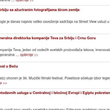
Srbiju sa ažuriranim fotografijama širom zemlje
gle je danas najavio veliko osveženje sadržaja na Street View usluzi u S
>
neralna direktorka kompanije Teva za Srbiju i Crnu Goru
ompanija Teva, jedan od vodećih svetskih proizvođača lekova, imenovala
 generalne
… opširnije >>
ival u Beču
) otvoren je 36. Muzički filmski festival. Posetioce očekuje izbor lege
je >>
todavnih usluga u Centralnoj i Istočnoj Evropi i Egiptu pokreta
lo uvodi novu mrežu savetnika inspirisanu Fideuram modelom: prva g