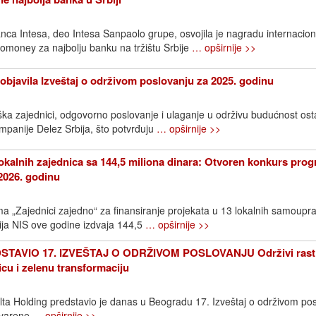
ca Intesa, deo Intesa Sanpaolo grupe, osvojila je nagradu internacio
omoney za najbolju banku na tržištu Srbije
… opširnije >>
objavila Izveštaj o održivom poslovanju za 2025. godinu
ška zajednici, odgovorno poslovanje i ulaganje u održivu budućnost os
ompanije Delez Srbija, što potvrđuju
… opširnije >>
okalnih zajednica sa 144,5 miliona dinara: Otvoren konkurs pro
2026. godinu
 „Zajednici zajedno“ za finansiranje projekata u 13 lokalnih samoupr
ija NIS ove godine izdvaja 144,5
… opširnije >>
TAVIO 17. IZVEŠTAJ O ODRŽIVOM POSLOVANJU Održivi rast
icu i zelenu transformaciju
elta Holding predstavio je danas u Beogradu 17. Izveštaj o održivom pos
stvarene
… opširnije >>