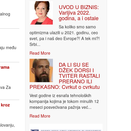
UVOD U BIZNIS:
Varljiva 2022.
nalnog
godina, a i ostale
Sa koliko smo samo
optimizma ulazili u 2021. godinu, ceo
svet, pa i naš deo Evrope?! A tek mi?!
Srbi...
taju među
Read More
DA LI SU SE
grama
DŽEK DORSI I
TVITER RASTALI
PRERANO ILI
PREKASNO: Cvrkut o cvrkutu
ava Za
Vest godine iz esnafa tehnoloških
kompanija kojima je tokom minulih 12
 kroz
meseci posvećivana pažnja već...
Read More
lovanju,