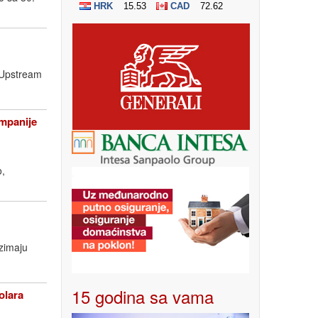
a Upstream
ompanije
o,
uzimaju
15 godina sa vama
olara