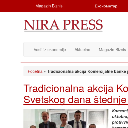
Magazin Biznis
Економетар
Vesti iz ekonomije
Aktuelno
Magazin Biznis
Početna
»
Tradicionalna akcija Komercijalne bank
Tradicionalna akcija 
Svetskog dana štednje
Komerci
oktobra,
protivv
kamatnoj