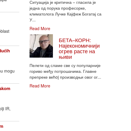
Ситуација је критична – гласила је
једна од порука професорке,
климатолога Лучке Кајфеж Богатај са
У...
Read More
oblast
БЕТА–КОРН:
Најекономичнији
огрев расте на
dućih
њиви
Пелети од сламе све су популарније
enu mogu
гориво међу потрошачима. Главне
препреке већoj производњи овог ог...
Read More
opskom
lji IR,
om