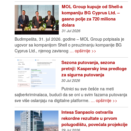
MOL Group kupuje od Shell-a
kompaniju BG Cyprus Ltd. –
gasno polje za 720 miliona
dolara
31 Jul 2026
Budimpešta, 31. jul 2026. godine – MOL Group potpisala je
ugovor sa kompanijom Shell o preuzimanju kompanije BG
Cyprus Ltd., njenog zavisnog
… opširnije >>
Sezona putovanja, sezona
pretnji: Kaspersky ima predloge
za sigurna putovanja
30 Jul 2026
Putnici su sve češće na meti
sajberkriminalaca, budući da se oni u svim fazama putovanja
sve više oslanjaju na digitalne platforme.
… opširnije >>
Intesa Sanpaolo ostvarila
rekordne rezultate u prvom
polugodištu, povećala projekcije
29 Jul 2026