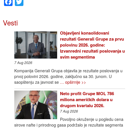
Facebook
Twitter
Vesti
Objavljeni konsolidovani
rezultati Generali Grupe za prvu
polovinu 2026. godine:
Izvanredni rezultati poslovanja u
svim segmentima
7 Aug 2026
Kompanija Generali Grupa objavila je rezultate poslovanja u
prvoj polovini 2026. godine, zaključno sa 30. junom. U
saopštenju za javnost se
… opširnije >>
Neto profit Grupe MOL 786
miliona američkih dolara u
drugom kvartalu 2026.
7 Aug 2026
Povoljno okruženje u pogledu cena
sirove nafte i prirodnog gasa podržalo je rezultate segmenta