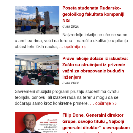
Poseta studenata Rudarsko-
geološkog fakulteta kompaniji
NIS
6 Jul 2026
Najvrednije lekcije ne uče se samo
u amfiteatrima, već i na terenu – naročito ukoliko je u pitanju
oblast tehničkih nauka,
… opširnije >>
Prave lekcije dolaze iz iskustva:
Zašto su stručnjaci iz privrede
važni za obrazovanje budućih
inženjera
3 Jul 2026
Savremeni studijski programi pružaju studentima čvrstu
teorijsku osnovu, ali izazovi rada na terenu mogu da se
dočaraju samo kroz konkretne primere.
… opširnije >>
Filip Done, Generalni direktor
Grupe, osvojio titulu „Najbolji
generalni direktor“ u evropskom