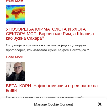
Read More
УПОЗОРЕЊА КЛИМАТОЛОГА И УЛОГА
СЕКТОРА МСП: Берлин као Рим, а Шпанија
као Јужна Сахара?
Ситуација је критична – гласила је једна од порука
професорке, климатолога Лучке Кајфеж Богатај са У...
Read More
БЕТА–КОРН: Најекономичнији огрев расте на
њиви
Пелети од сламе све су популарније гориво међу
потрошачима. Главне препреке већoj производњи овог ог...
Manage Cookie Consent