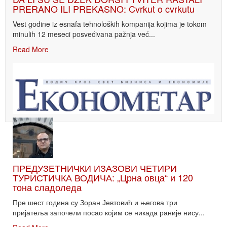
PRERANO ILI PREKASNO: Cvrkut o cvrkutu
Vest godine iz esnafa tehnoloških kompanija kojima je tokom
minulih 12 meseci posvećivana pažnja već...
Read More
ПРЕДУЗЕТНИЧКИ ИЗАЗОВИ ЧЕТИРИ
ТУРИСТИЧКА ВОДИЧА: „Црна овца“ и 120
тона сладоледа
Пре шест година су Зоран Јевтовић и његова три
пријатеља започели посао којим се никада раније нису...