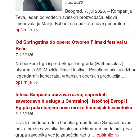
7 Jul 2026
Beograd, 7. jul 2026. – Kompanija
Teva, jedan od vodećih svetskih proizvođača lekova,
imenovala je Mariju Bubanja na poziciju nove generalne
…
opširnije >>
Od Springstina do opere: Otvoren Filmski festival u
Beču
7 Jul 2026
Na bečkom trgu ispred Skupštine grada (Rathausplatz)
otvoren je 36. Muzički filmski festival. Posetioce očekuje izbor
legendarnih koncerata, vrhunskih operskih produkcija
…
opširnije >>
Intesa Sanpaolo ubrzava razvoj naprednih
savetodavnih usluga u Centralnoj i Istočnoj Evropi i
Egiptu pokretanjem nove mreže finansijskih savetnika
6 Jul 2026
Divizija međunarodnih banaka grupe Intesa Sanpaolo uvodi
novu mrežu savetnika inspirisanu Fideuram modelom: prva
grupa savetnika već je započela rad u
… opširnije >>