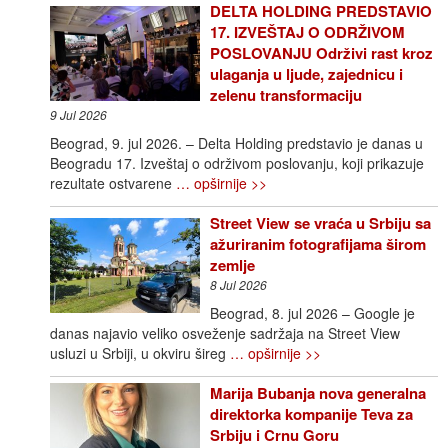
DELTA HOLDING PREDSTAVIO
17. IZVEŠTAJ O ODRŽIVOM
POSLOVANJU Održivi rast kroz
ulaganja u ljude, zajednicu i
zelenu transformaciju
9 Jul 2026
Beograd, 9. jul 2026. – Delta Holding predstavio je danas u
Beogradu 17. Izveštaj o održivom poslovanju, koji prikazuje
rezultate ostvarene
… opširnije >>
Street View se vraća u Srbiju sa
ažuriranim fotografijama širom
zemlje
8 Jul 2026
Beograd, 8. jul 2026 – Google je
danas najavio veliko osveženje sadržaja na Street View
usluzi u Srbiji, u okviru šireg
… opširnije >>
Marija Bubanja nova generalna
direktorka kompanije Teva za
Srbiju i Crnu Goru