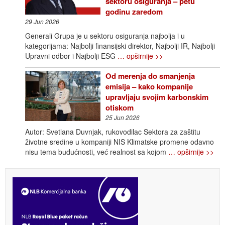
sektoru osiguranja – petu
godinu zaredom
29 Jun 2026
Generali Grupa je u sektoru osiguranja najbolja i u
kategorijama: Najbolji finansijski direktor, Najbolji IR, Najbolji
Upravni odbor i Najbolji ESG
… opširnije >>
Od merenja do smanjenja
emisija – kako kompanije
upravljaju svojim karbonskim
otiskom
25 Jun 2026
Autor: Svetlana Duvnjak, rukovodilac Sektora za zaštitu
životne sredine u kompaniji NIS Klimatske promene odavno
nisu tema budućnosti, već realnost sa kojom
… opširnije >>