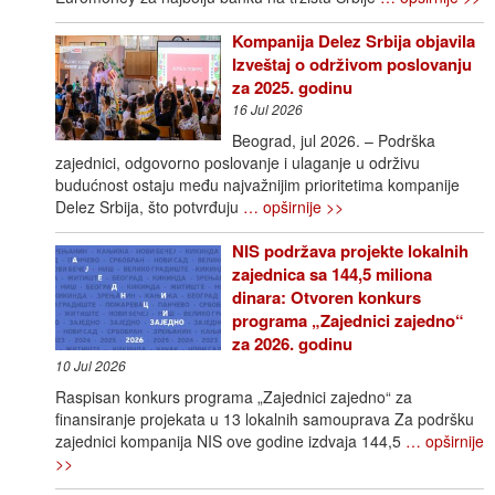
Kompanija Delez Srbija objavila
Izveštaj o održivom poslovanju
za 2025. godinu
16 Jul 2026
Beograd, jul 2026. – Podrška
zajednici, odgovorno poslovanje i ulaganje u održivu
budućnost ostaju među najvažnijim prioritetima kompanije
Delez Srbija, što potvrđuju
… opširnije >>
NIS podržava projekte lokalnih
zajednica sa 144,5 miliona
dinara: Otvoren konkurs
programa „Zajednici zajedno“
za 2026. godinu
10 Jul 2026
Raspisan konkurs programa „Zajednici zajedno“ za
finansiranje projekata u 13 lokalnih samouprava Za podršku
zajednici kompanija NIS ove godine izdvaja 144,5
… opširnije
>>