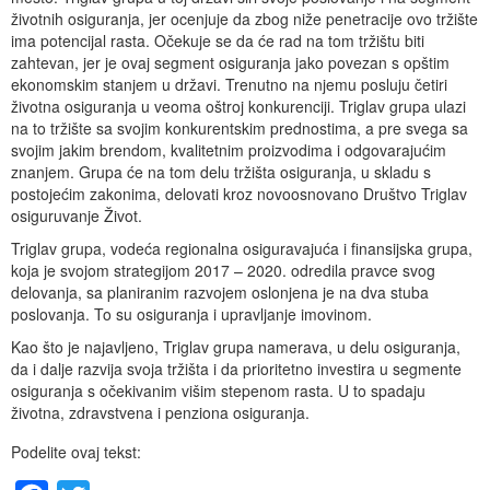
životnih osiguranja, jer ocenjuje da zbog niže penetracije ovo tržište
ima potencijal rasta. Očekuje se da će rad na tom tržištu biti
zahtevan, jer je ovaj segment osiguranja jako povezan s opštim
ekonomskim stanjem u državi. Trenutno na njemu posluju četiri
životna osiguranja u veoma oštroj konkurenciji. Triglav grupa ulazi
na to tržište sa svojim konkurentskim prednostima, a pre svega sa
svojim jakim brendom, kvalitetnim proizvodima i odgovarajućim
znanjem. Grupa će na tom delu tržišta osiguranja, u skladu s
postojećim zakonima, delovati kroz novoosnovano Društvo Triglav
osiguruvanje Život.
Triglav grupa, vodeća regionalna osiguravajuća i finansijska grupa,
koja je svojom strategijom 2017 – 2020. odredila pravce svog
delovanja, sa planiranim razvojem oslonjena je na dva stuba
poslovanja. To su osiguranja i upravljanje imovinom.
Kao što je najavljeno, Triglav grupa namerava, u delu osiguranja,
da i dalje razvija svoja tržišta i da prioritetno investira u segmente
osiguranja s očekivanim višim stepenom rasta. U to spadaju
životna, zdravstvena i penziona osiguranja.
Podelite ovaj tekst: