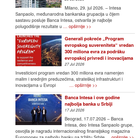
Milano, 29. jul 2026. – Intesa
Sanpaolo, međunarodna bankarska grupacija u čijem
sastavu posluje Banca Intesa, ostvarila je najbolje
polugodišnje rezultate u
… opširnije >>
Generali pokreće „Program
evropskog suvereniteta“ vredan
300 miliona evra za podršku
evropskoj privredi i inovacijama
27 Jul 2026
Investicioni program vredan 300 miliona evra namenjen
malim i srednjim preduzećima, strateškoj infrastrukturi i
inovacijama u Evropi
… opširnije >>
Banca Intesa i ove godine
najbolja banka u Srbiji
17 Jul 2026
Beograd, 17.07.2026 – Banca
Intesa, deo Intesa Sanpaolo grupe,
osvojila je nagradu internacionalnog finansijskog magazina
Euromoney za najbolju banku na tržištu Srbije
… opširnije >>