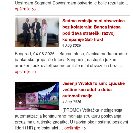
Upstream Segment Downstream ostvario je bolje rezultate
…
opširnije >>
Sedma emisija mini obveznica
bez kolaterala: Banca Intesa
podržava strateški razvoj
kompanije Sat-Trakt
4 Aug 2026
Beograd, 04.08.2026 – Banca Intesa, članica međunarodne
bankarske grupacije Intesa Sanpaolo, nastupila je kao
aranžer i pokrovitelj sedme emisije mini obveznica bez
…
opširnije >>
Jesenji Vivaldi forum: Ljudske
veštine kao adut u doba
automatizacije
4 Aug 2026
(PROMO) Veštačka inteligencija i
automatizacija kontinuirano menjaju strukturu poslovanja i
preuzimaju rutinske zadatke. U takvim okolnostima, poslovni
lideri i HR profesionalci
… opširnije >>