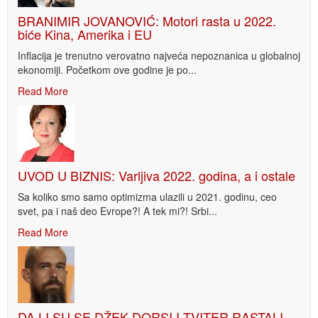
BRANIMIR JOVANOVIĆ: Motori rasta u 2022.
biće Kina, Amerika i EU
Inflacija je trenutno verovatno najveća nepoznanica u globalnoj
ekonomiji. Početkom ove godine je po...
Read More
UVOD U BIZNIS: Varljiva 2022. godina, a i ostale
Sa koliko smo samo optimizma ulazili u 2021. godinu, ceo
svet, pa i naš deo Evrope?! A tek mi?! Srbi...
Read More
DA LI SU SE DŽEK DORSI I TVITER RASTALI