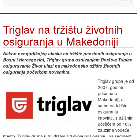
naviga
Triglav na tržištu životnih
osiguranja u Makedoniji
Nakon ovogodišnjeg ulaska na tržište penzionih osiguranja u
Bosni i Hercegovini, Triglav grupa osnivanjem Društva Triglav
osiguruvanje Život ulazi na makedonsko tržište životnih
osiguranja početkom novembra.
Triglav grupa je od
2007. godine
prisutna u
Makedoniji, ali
samo na tržištu
osiguranja
imovine, s tržišnim
učešćem od 18% i
zauzima vodeće
mesto. Triglav grupa u toj državi širi svoje poslovanje i na segment