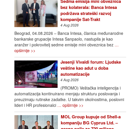
Sedma emisija mini obveznica
bez kolaterala: Banca Intesa
podržava strateški razvoj
kompanije Sat-Trakt
4 Aug 2026
Beograd, 04.08.2026 – Banca Intesa, članica međunarodne
bankarske grupacije Intesa Sanpaolo, nastupila je kao
aranžer i pokrovitelj sedme emisije mini obveznica bez
…
opširnije >>
Jesenji Vivaldi forum: Ljudske
veštine kao adut u doba
automatizacije
4 Aug 2026
(PROMO) Veštačka inteligencija i
automatizacija kontinuirano menjaju strukturu poslovanja i
preuzimaju rutinske zadatke. U takvim okolnostima, poslovni
lideri i HR profesionalci
… opširnije >>
MOL Group kupuje od Shell-a
kompaniju BG Cyprus Ltd. –
gasno polje za 720 miliona