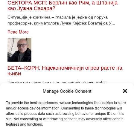
СЕКТОРА МСП: Берлин као Рим, а Шпанија
као Јужна Сахара?
Ситуација је критична – гласила је једна од порука
професорке, климатолога Лучке Кајфеж Богатај са У...
Read More
БЕТА–КОРН: Најекономичнији огрев расте на
њиви
Пелети од сламе све су популарније гориво међу
потрошачима. Главне препреке већoj производњи овог ог...
Manage Cookie Consent
Read More
To provide the best experiences, we use technologies like cookies to store
and/or access device information. Consenting to these technologies will
allow us to process data such as browsing behavior or unique IDs on this
site. Not consenting or withdrawing consent, may adversely affect certain
Toggle
features and functions.
naviga