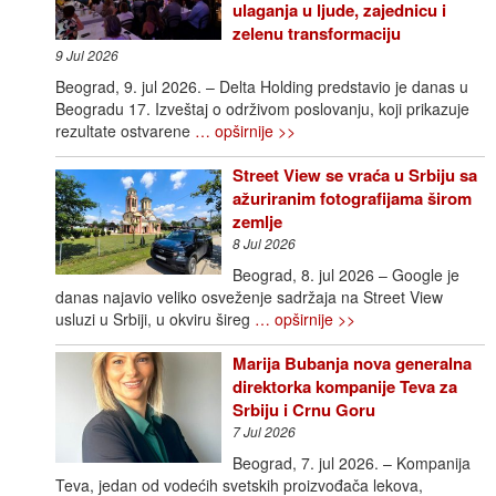
ulaganja u ljude, zajednicu i
zelenu transformaciju
9 Jul 2026
Beograd, 9. jul 2026. – Delta Holding predstavio je danas u
Beogradu 17. Izveštaj o održivom poslovanju, koji prikazuje
rezultate ostvarene
… opširnije >>
Street View se vraća u Srbiju sa
ažuriranim fotografijama širom
zemlje
8 Jul 2026
Beograd, 8. jul 2026 – Google je
danas najavio veliko osveženje sadržaja na Street View
usluzi u Srbiji, u okviru šireg
… opširnije >>
Marija Bubanja nova generalna
direktorka kompanije Teva za
Srbiju i Crnu Goru
7 Jul 2026
Beograd, 7. jul 2026. – Kompanija
Teva, jedan od vodećih svetskih proizvođača lekova,