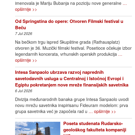
imenovala je Mariju Bubanja na poziciju nove generalne
…
opširnije >>
Od Springstina do opere: Otvoren Filmski festival u
Beču
7 Jul 2026
Na bečkom trgu ispred Skupštine grada (Rathausplatz)
otvoren je 36. Muzički filmski festival. Posetioce očekuje izbor
legendarnih koncerata, vrhunskih operskih produkcija
…
opširnije >>
Intesa Sanpaolo ubrzava razvoj naprednih
savetodavnih usluga u Centralnoj i Istočnoj Evropi i
Egiptu pokretanjem nove mreže finansijskih savetnika
6 Jul 2026
Divizija međunarodnih banaka grupe Intesa Sanpaolo uvodi
novu mrežu savetnika inspirisanu Fideuram modelom: prva
grupa savetnika već je započela rad u
… opširnije >>
Poseta studenata Rudarsko-
geološkog fakulteta kompaniji