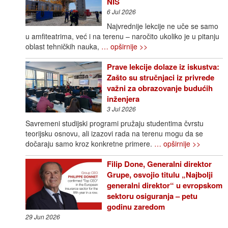
NIS
6 Jul 2026
Najvrednije lekcije ne uče se samo
u amfiteatrima, već i na terenu – naročito ukoliko je u pitanju
oblast tehničkih nauka,
… opširnije >>
Prave lekcije dolaze iz iskustva:
Zašto su stručnjaci iz privrede
važni za obrazovanje budućih
inženjera
3 Jul 2026
Savremeni studijski programi pružaju studentima čvrstu
teorijsku osnovu, ali izazovi rada na terenu mogu da se
dočaraju samo kroz konkretne primere.
… opširnije >>
Filip Done, Generalni direktor
Grupe, osvojio titulu „Najbolji
generalni direktor“ u evropskom
sektoru osiguranja – petu
godinu zaredom
29 Jun 2026