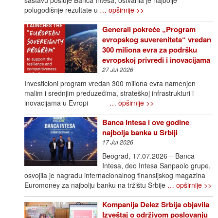
polugodišnje rezultate u
… opširnije >>
Generali pokreće „Program
evropskog suvereniteta“ vredan
300 miliona evra za podršku
evropskoj privredi i inovacijama
27 Jul 2026
Investicioni program vredan 300 miliona evra namenjen
malim i srednjim preduzećima, strateškoj infrastrukturi i
inovacijama u Evropi
… opširnije >>
Banca Intesa i ove godine
najbolja banka u Srbiji
17 Jul 2026
Beograd, 17.07.2026 – Banca
Intesa, deo Intesa Sanpaolo grupe,
osvojila je nagradu internacionalnog finansijskog magazina
Euromoney za najbolju banku na tržištu Srbije
… opširnije >>
Kompanija Delez Srbija objavila
Izveštaj o održivom poslovanju