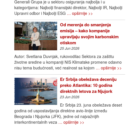
Generali Grupa je u sektoru osiguranja najbolja i u
kategorijama: Najbolji finansijski direktor, Najbolji IR, Najbolji
Upravni odbor i Najbolji ESG
… opširnije >>
Od merenja do smanjenja
emisija – kako kompanije
upravljaju svojim karbonskim
otiskom
25 Jun 2026
Autor: Svetlana Duvnjak, rukovodilac Sektora za zaštitu
životne sredine u kompaniji NIS Klimatske promene odavno
nisu tema budućnosti, već realnost sa kojom
… opširnije >>
Er Srbija obeležava deceniju
preko Atlantika: 10 godina
direktnih letova za Njujork
23 Jun 2026
Er Srbija 23. juna obeležava deset
godina od uspostavljanja direktne avio-linije između
Beograda i Njujorka (JFK), jedne od najvažnijih
interkontinentalnih veza
… opširnije >>