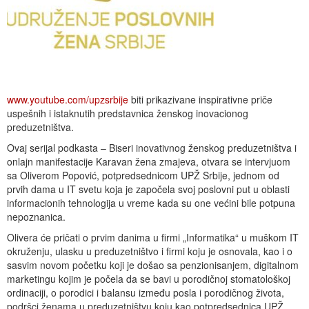
www.youtube.com/upzsrbije
biti prikazivane inspirativne priče
uspešnih i istaknutih predstavnica ženskog inovacionog
preduzetništva.
Ovaj serijal podkasta – Biseri inovativnog ženskog preduzetništva i
onlajn manifestacije Karavan žena zmajeva, otvara se intervjuom
sa Oliverom Popović, potpredsednicom UPŽ Srbije, jednom od
prvih dama u IT svetu koja je započela svoj poslovni put u oblasti
informacionih tehnologija u vreme kada su one većini bile potpuna
nepoznanica.
Olivera će pričati o prvim danima u firmi „Informatika“ u muškom IT
okruženju, ulasku u preduzetništvo i firmi koju je osnovala, kao i o
sasvim novom početku koji je došao sa penzionisanjem, digitalnom
marketingu kojim je počela da se bavi u porodičnoj stomatološkoj
ordinaciji, o porodici i balansu između posla i porodičnog života,
podršci ženama u preduzetništvu koju kao potpredsednica UPŽ