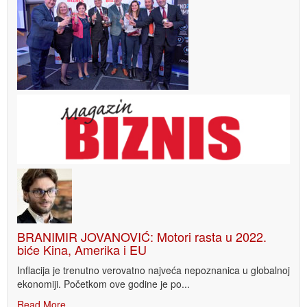
BRANIMIR JOVANOVIĆ: Motori rasta u 2022.
biće Kina, Amerika i EU
Inflacija je trenutno verovatno najveća nepoznanica u globalnoj
ekonomiji. Početkom ove godine je po...
Read More