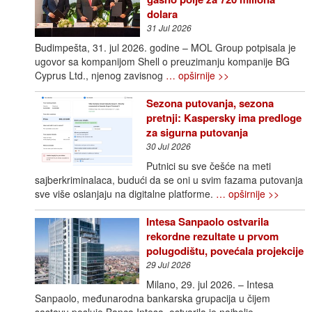
dolara
31 Jul 2026
Budimpešta, 31. jul 2026. godine – MOL Group potpisala je
ugovor sa kompanijom Shell o preuzimanju kompanije BG
Cyprus Ltd., njenog zavisnog
… opširnije >>
Sezona putovanja, sezona
pretnji: Kaspersky ima predloge
za sigurna putovanja
30 Jul 2026
Putnici su sve češće na meti
sajberkriminalaca, budući da se oni u svim fazama putovanja
sve više oslanjaju na digitalne platforme.
… opširnije >>
Intesa Sanpaolo ostvarila
rekordne rezultate u prvom
polugodištu, povećala projekcije
29 Jul 2026
Milano, 29. jul 2026. – Intesa
Sanpaolo, međunarodna bankarska grupacija u čijem
sastavu posluje Banca Intesa, ostvarila je najbolje