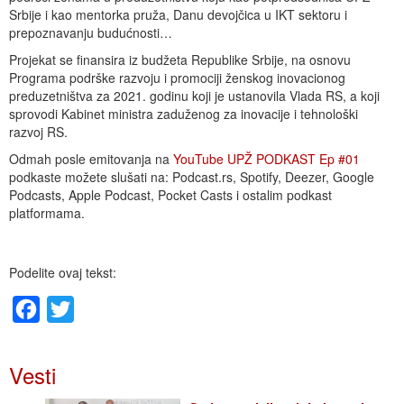
Srbije i kao mentorka pruža, Danu devojčica u IKT sektoru i
prepoznavanju budućnosti…
Projekat se finansira iz budžeta Republike Srbije, na osnovu
Programa podrške razvoju i promociji ženskog inovacionog
preduzetništva za 2021. godinu koji je ustanovila Vlada RS, a koji
sprovodi Kabinet ministra zaduženog za inovacije i tehnološki
razvoj RS.
Odmah posle emitovanja na
YouTube UPŽ PODKAST Ep #01
podkaste možete slušati na: Podcast.rs, Spotify, Deezer, Google
Podcasts, Apple Podcast, Pocket Casts i ostalim podkast
platformama.
Podelite ovaj tekst:
Facebook
Twitter
Vesti