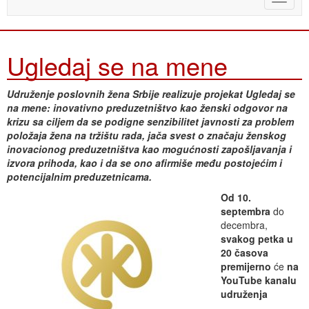
naviga
Ugledaj se na mene
Udruženje poslovnih žena Srbije realizuje projekat Ugledaj se
na mene: inovativno preduzetništvo kao ženski odgovor na
krizu sa ciljem da se podigne senzibilitet javnosti za problem
položaja žena na tržištu rada, jača svest o značaju ženskog
inovacionog preduzetništva kao mogućnosti zapošljavanja i
izvora prihoda, kao i da se ono afirmiše među postojećim i
potencijalnim preduzetnicama.
Od 10.
septembra
do
decembra,
svakog petka u
20 časova
premijerno
će
na
YouTube
kanalu
udruženja