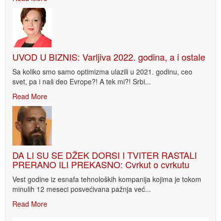
UVOD U BIZNIS: Varljiva 2022. godina, a i ostale
Sa koliko smo samo optimizma ulazili u 2021. godinu, ceo
svet, pa i naš deo Evrope?! A tek mi?! Srbi...
Read More
DA LI SU SE DŽEK DORSI I TVITER RASTALI
PRERANO ILI PREKASNO: Cvrkut o cvrkutu
Vest godine iz esnafa tehnoloških kompanija kojima je tokom
minulih 12 meseci posvećivana pažnja već...
Read More