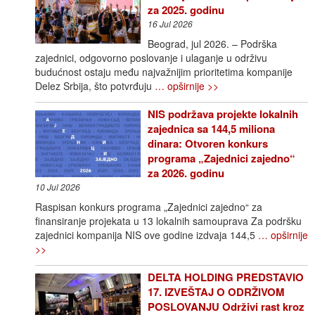
za 2025. godinu
16 Jul 2026
Beograd, jul 2026. – Podrška
zajednici, odgovorno poslovanje i ulaganje u održivu
budućnost ostaju među najvažnijim prioritetima kompanije
Delez Srbija, što potvrđuju
… opširnije >>
NIS podržava projekte lokalnih
zajednica sa 144,5 miliona
dinara: Otvoren konkurs
programa „Zajednici zajedno“
za 2026. godinu
10 Jul 2026
Raspisan konkurs programa „Zajednici zajedno“ za
finansiranje projekata u 13 lokalnih samouprava Za podršku
zajednici kompanija NIS ove godine izdvaja 144,5
… opširnije
>>
DELTA HOLDING PREDSTAVIO
17. IZVEŠTAJ O ODRŽIVOM
POSLOVANJU Održivi rast kroz