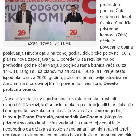
prethodnu
godinu. Čak
sedam od deset
članica Američke
privredne
komore (70%)
očekuje
Zoran Petrović i Siniša Mali
povećanje obima
poslovanja i investicija u narednoj godini, dok preko polovine (56%)
planira nova zapošljavanja. U poređenju sa rezultatima od
prethodne godine očekivanja u pogledu rasta biznisa veća su za
14%, i u rangu su sa planovima za 2018. i 2019, ali i dalje nešto
ispod planova za 2020. godinu, pokazalo je najnovije istraživanje
AmCham-a o poslovnoj klimi i poverenju investitora,
Deveto
prolazno vreme.
„Naša privreda je ove godine imala zaista robustan rast, ali
ovogodišnji izazovi, koji su osim efekata pandemije bili i rast inflacije
i energenata, svakako predstavljaju izazov i za sledeću godinu“,
izjavio je Zoran Petrović, predsednik AmCham-a
„Stoga će
privreda svakako imati težak zadatak i u narednoj godini te je
neophodno da država sa svoje strane smanji administrativni teret i
regulatorni rizik na minimum, kako bi zajedničkim naporima završili