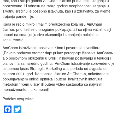
rast, kao i ranijih godina AmCham članice primat daju ulaganju u
obrazovane. U odnosu na ranije godine neophodnost ulaganja u
životnu sredinu je posebno istaknuta, kao i u zdravstvo, za vreme
trajanja pandemije.
Kada je reč o mikro i malim preduzećima koja nisu AmCham
članice, prioriteti se umnogome poklapaju, ali su njima važni i dalji
napori na smanjenju sive ekonomije i smanjenju nelojalne
konkurencije.
AmCham istraživanje poslovne klime i poverenja investitora
„Deveto prolazno vreme“ daje prikaz percepcije članstva AmCham-
a o poslovnom okruženju u Srbiji i njihovom poslovanju u tekućoj i
planovima za narednu godinu. AmCham istraživanje sprovedeno je
uz pomoć Ipsos Strategic Marketing-a, u periodu od avgusta do
oktobra 2021. god. Kompanije, članice AmCham-a, anketirane su
popunjavanjem online upitnika i putem kvalitativnih intervjua,
metodom “licem u lice” ili putem video sastanaka sa najvišim
menadžmentom u kompaniji.
Podelite ovaj tekst:
Facebook
Twitter