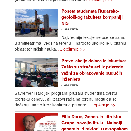
Poseta studenata Rudarsko-
geološkog fakulteta kompaniji
NIS
6 Jul 2026
Najvrednije lekcije ne uče se samo
u amfiteatrima, već i na terenu – naročito ukoliko je u pitanju
oblast tehničkih nauka,
… opširnije >>
Prave lekcije dolaze iz iskustva:
Zašto su stručnjaci iz privrede
važni za obrazovanje budućih
inženjera
3 Jul 2026
Savremeni studijski programi pružaju studentima čvrstu
teorijsku osnovu, ali izazovi rada na terenu mogu da se
dočaraju samo kroz konkretne primere.
… opširnije >>
Filip Done, Generalni direktor
Grupe, osvojio titulu „Najbolji
generalni direktor“ u evropskom