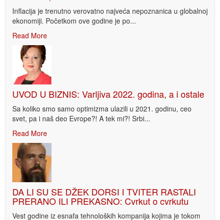
Inflacija je trenutno verovatno najveća nepoznanica u globalnoj
ekonomiji. Početkom ove godine je po...
Read More
UVOD U BIZNIS: Varljiva 2022. godina, a i ostale
Sa koliko smo samo optimizma ulazili u 2021. godinu, ceo
svet, pa i naš deo Evrope?! A tek mi?! Srbi...
Read More
DA LI SU SE DŽEK DORSI I TVITER RASTALI
PRERANO ILI PREKASNO: Cvrkut o cvrkutu
Vest godine iz esnafa tehnoloških kompanija kojima je tokom