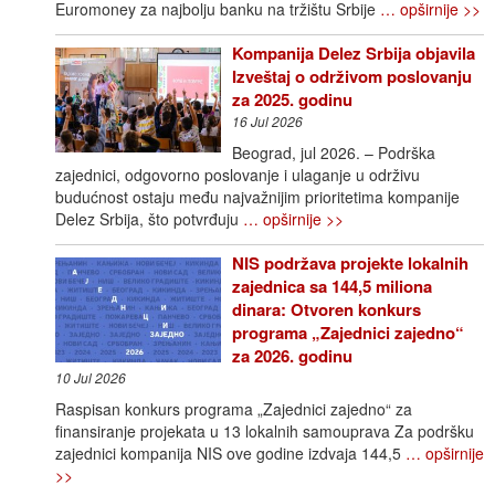
Euromoney za najbolju banku na tržištu Srbije
… opširnije >>
Kompanija Delez Srbija objavila
Izveštaj o održivom poslovanju
za 2025. godinu
16 Jul 2026
Beograd, jul 2026. – Podrška
zajednici, odgovorno poslovanje i ulaganje u održivu
budućnost ostaju među najvažnijim prioritetima kompanije
Delez Srbija, što potvrđuju
… opširnije >>
NIS podržava projekte lokalnih
zajednica sa 144,5 miliona
dinara: Otvoren konkurs
programa „Zajednici zajedno“
za 2026. godinu
10 Jul 2026
Raspisan konkurs programa „Zajednici zajedno“ za
finansiranje projekata u 13 lokalnih samouprava Za podršku
zajednici kompanija NIS ove godine izdvaja 144,5
… opširnije
>>