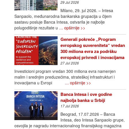
29 Jul 2026
Milano, 29. jul 2026. – Intesa
Sanpaolo, međunarodna bankarska grupacija u čijem
sastavu posluje Banca Intesa, ostvarila je najbolje
polugodišnje rezultate u
… opširnije >>
Generali pokreće „Program
evropskog suvereniteta“ vredan
300 miliona evra za podršku
evropskoj privredi i inovacijama
27 Jul 2026
Investicioni program vredan 300 miliona evra namenjen
malim i srednjim preduzećima, strateškoj infrastrukturi i
inovacijama u Evropi
… opširnije >>
Banca Intesa i ove godine
najbolja banka u Srbiji
17 Jul 2026
Beograd, 17.07.2026 – Banca
Intesa, deo Intesa Sanpaolo grupe,
osvojila je nagradu internacionalnog finansijskog magazina