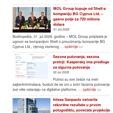
MOL Group kupuje od Shell-a
kompaniju BG Cyprus Ltd. –
gasno polje za 720 miliona
dolara
31 Jul 2026
Budimpešta, 31. jul 2026. godine – MOL Group potpisala je
ugovor sa kompanijom Shell o preuzimanju kompanije BG
Cyprus Ltd., njenog zavisnog
… opširnije >>
Sezona putovanja, sezona
pretnji: Kaspersky ima predloge
za sigurna putovanja
30 Jul 2026
Putnici su sve češće na meti
sajberkriminalaca, budući da se oni u svim fazama putovanja
sve više oslanjaju na digitalne platforme.
… opširnije >>
Intesa Sanpaolo ostvarila
rekordne rezultate u prvom
polugodištu, povećala projekcije