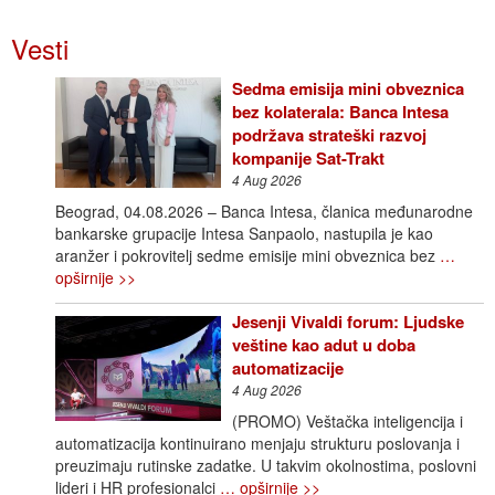
Vesti
Sedma emisija mini obveznica
bez kolaterala: Banca Intesa
podržava strateški razvoj
kompanije Sat-Trakt
4 Aug 2026
Beograd, 04.08.2026 – Banca Intesa, članica međunarodne
bankarske grupacije Intesa Sanpaolo, nastupila je kao
aranžer i pokrovitelj sedme emisije mini obveznica bez
…
opširnije >>
Jesenji Vivaldi forum: Ljudske
veštine kao adut u doba
automatizacije
4 Aug 2026
(PROMO) Veštačka inteligencija i
automatizacija kontinuirano menjaju strukturu poslovanja i
preuzimaju rutinske zadatke. U takvim okolnostima, poslovni
lideri i HR profesionalci
… opširnije >>