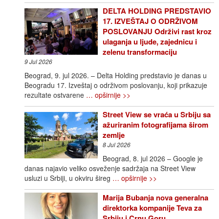
DELTA HOLDING PREDSTAVIO
17. IZVEŠTAJ O ODRŽIVOM
POSLOVANJU Održivi rast kroz
ulaganja u ljude, zajednicu i
zelenu transformaciju
9 Jul 2026
Beograd, 9. jul 2026. – Delta Holding predstavio je danas u
Beogradu 17. Izveštaj o održivom poslovanju, koji prikazuje
rezultate ostvarene
… opširnije >>
Street View se vraća u Srbiju sa
ažuriranim fotografijama širom
zemlje
8 Jul 2026
Beograd, 8. jul 2026 – Google je
danas najavio veliko osveženje sadržaja na Street View
usluzi u Srbiji, u okviru šireg
… opširnije >>
Marija Bubanja nova generalna
direktorka kompanije Teva za
Srbiju i Crnu Goru