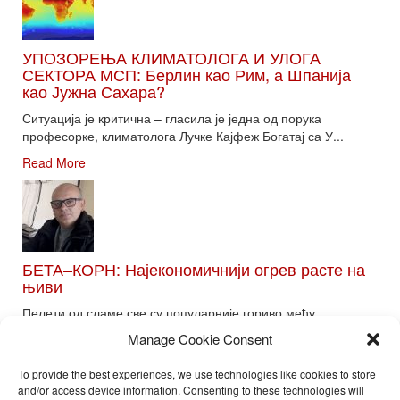
УПОЗОРЕЊА КЛИМАТОЛОГА И УЛОГА
СЕКТОРА МСП: Берлин као Рим, а Шпанија
као Јужна Сахара?
Ситуација је критична – гласила је једна од порука
професорке, климатолога Лучке Кајфеж Богатај са У...
Read More
БЕТА–КОРН: Најекономичнији огрев расте на
њиви
Пелети од сламе све су популарније гориво међу
потрошачима. Главне препреке већoj производњи овог ог...
Manage Cookie Consent
Read More
To provide the best experiences, we use technologies like cookies to store
and/or access device information. Consenting to these technologies will