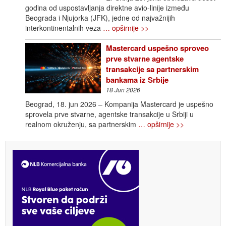
godina od uspostavljanja direktne avio-linije između
Beograda i Njujorka (JFK), jedne od najvažnijih
interkontinentalnih veza
… opširnije >>
Mastercard uspešno sproveo
prve stvarne agentske
transakcije sa partnerskim
bankama iz Srbije
18 Jun 2026
Beograd, 18. jun 2026 – Kompanija Mastercard je uspešno
sprovela prve stvarne, agentske transakcije u Srbiji u
realnom okruženju, sa partnerskim
… opširnije >>