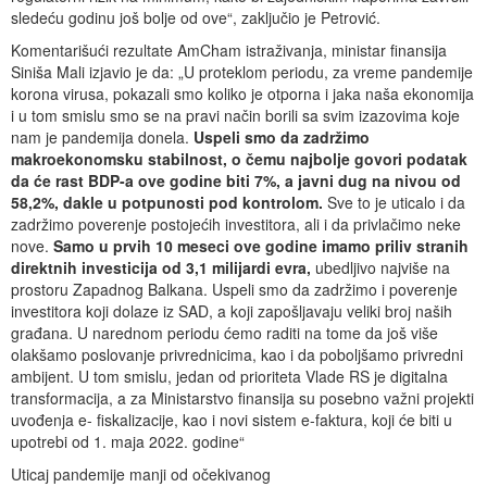
sledeću godinu još bolje od ove“, zaključio je Petrović.
Komentarišući rezultate AmCham istraživanja, ministar finansija
Siniša Mali izjavio je da: „U proteklom periodu, za vreme pandemije
korona virusa, pokazali smo koliko je otporna i jaka naša ekonomija
i u tom smislu smo se na pravi način borili sa svim izazovima koje
nam je pandemija donela.
Uspeli smo da zadržimo
makroekonomsku stabilnost, o čemu najbolje govori podatak
da će rast BDP-a ove godine biti 7%, a javni dug na nivou od
58,2%, dakle u potpunosti pod kontrolom.
Sve to je uticalo i da
zadržimo poverenje postojećih investitora, ali i da privlačimo neke
nove.
Samo u prvih 10 meseci ove godine imamo priliv stranih
direktnih investicija od 3,1 milijardi evra,
ubedljivo najviše na
prostoru Zapadnog Balkana. Uspeli smo da zadržimo i poverenje
investitora koji dolaze iz SAD, a koji zapošljavaju veliki broj naših
građana. U narednom periodu ćemo raditi na tome da još više
olakšamo poslovanje privrednicima, kao i da poboljšamo privredni
ambijent. U tom smislu, jedan od prioriteta Vlade RS je digitalna
transformacija, a za Ministarstvo finansija su posebno važni projekti
uvođenja e- fiskalizacije, kao i novi sistem e-faktura, koji će biti u
upotrebi od 1. maja 2022. godine“
Uticaj pandemije manji od očekivanog