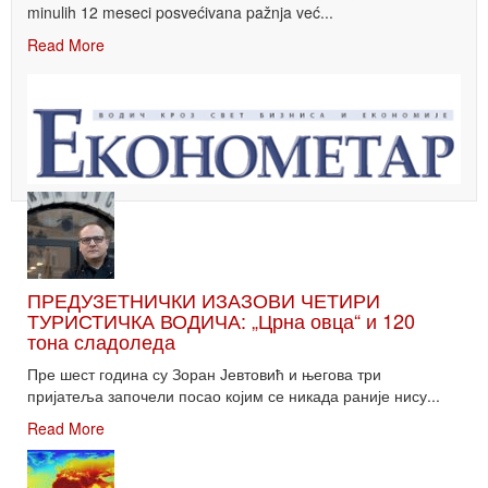
minulih 12 meseci posvećivana pažnja već...
Read More
ПРЕДУЗЕТНИЧКИ ИЗАЗОВИ ЧЕТИРИ
ТУРИСТИЧКА ВОДИЧА: „Црна овца“ и 120
тона сладоледа
Пре шест година су Зоран Јевтовић и његова три
пријатеља започели посао којим се никада раније нису...
Read More