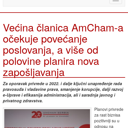
naviga
Većina članica AmCham-a
očekuje povećanje
poslovanja, a više od
polovine planira nova
zapošljavanja
Za oporavak privrede u 2022. i dalje ključni unapređenje rada
pravosuđa i vladavine prava, smanjenje korupcije, dalji razvoj
e-Uprave i efikasnija administracija, ali i saradnja javnog i
privatnog zdravstva.
Planovi privrede
za rast biznisa
pozitivniji su u
odnosu na