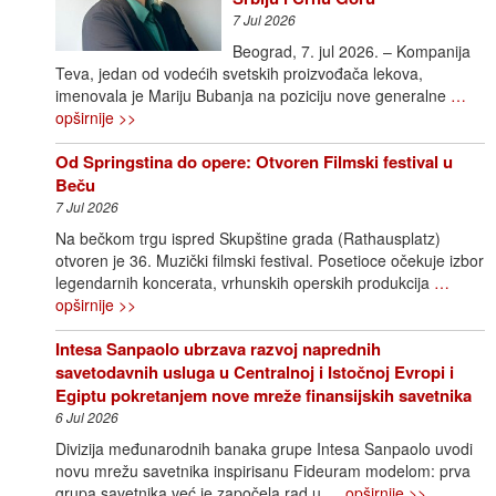
7 Jul 2026
Beograd, 7. jul 2026. – Kompanija
Teva, jedan od vodećih svetskih proizvođača lekova,
imenovala je Mariju Bubanja na poziciju nove generalne
…
opširnije >>
Od Springstina do opere: Otvoren Filmski festival u
Beču
7 Jul 2026
Na bečkom trgu ispred Skupštine grada (Rathausplatz)
otvoren je 36. Muzički filmski festival. Posetioce očekuje izbor
legendarnih koncerata, vrhunskih operskih produkcija
…
opširnije >>
Intesa Sanpaolo ubrzava razvoj naprednih
savetodavnih usluga u Centralnoj i Istočnoj Evropi i
Egiptu pokretanjem nove mreže finansijskih savetnika
6 Jul 2026
Divizija međunarodnih banaka grupe Intesa Sanpaolo uvodi
novu mrežu savetnika inspirisanu Fideuram modelom: prva
grupa savetnika već je započela rad u
… opširnije >>