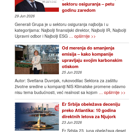
sektoru osiguranja – petu
godinu zaredom
29 Jun 2026
Generali Grupa je u sektoru osiguranja najbolja i u
kategorijama: Najbolji finansijski direktor, Najbolji IR, Najbolji
Upravni odbor i Najbolji ESG
… opširnije >>
Od merenja do smanjenja
emisija – kako kompanije
upravljaju svojim karbonskim
otiskom
25 Jun 2026
Autor: Svetlana Duvnjak, rukovodilac Sektora za zaštitu
životne sredine u kompaniji NIS Klimatske promene odavno
nisu tema budućnosti, već realnost sa kojom
… opširnije >>
Er Srbija obeležava deceniju
preko Atlantika: 10 godina
direktnih letova za Njujork
23 Jun 2026
Er Srbija 23. juna obeležava deset