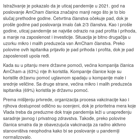
Istraživanje je pokazalo da je uticaj pandemije u 2021. god na
poslovanje AmCham članica značajno manji nego što je to bio
slučaj prethodne godine. Četvrtina članstva očekuje pad, dok je
prošle godine pad poslovanja imalo čak 2/3 članstva. Kao i prošle
godine, uticaj pandemije se najviše odrazio na pad profita i prihoda,
a manje na zaposlenost i investicije. Situacija je bitno drugačija u
uzorku mikro i malih preduzeća van AmCham članstva. Preko
polovine ovih ispitanika prijavilo je pad prihoda i profita, dok je pad
zaposlenosti upola ređi.
Kada su u pitanju mere državne pomoći, većina kompanija članica
AmCham-a (63%) nije ih koristila. Kompanije članice koje su
koristile državnu pomoć uglavnom spadaju u kompanije male i
srednje veličine. Sa druge strane, većina mikro i malih preduzeća
ispitanika (69%) koristila je državnu pomoć.
Prema mišljenju privrede, organizacija procesa vakcinacije kao i
njihova dostupnost odlično su ocenjeni, dok je prioritetna mera koje
Vlada treba da preduzme dok traje pandemija leži u unapređenju
saradnje javnog i privatnog zdravstva. Takođe, preko polovine
članica smatra da je obavezujuća vakcinacija za radno aktivno
stanovništva neophodna kako bi se poslovanje u pandemiji
normalizovalo.