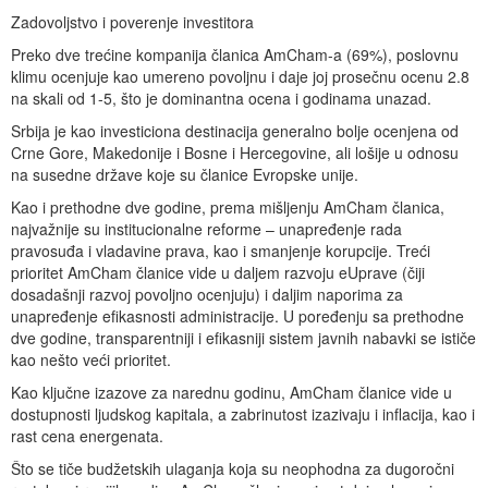
Zadovoljstvo i poverenje investitora
Preko dve trećine kompanija članica AmCham-a (69%), poslovnu
klimu ocenjuje kao umereno povoljnu i daje joj prosečnu ocenu 2.8
na skali od 1-5, što je dominantna ocena i godinama unazad.
Srbija je kao investiciona destinacija generalno bolje ocenjena od
Crne Gore, Makedonije i Bosne i Hercegovine, ali lošije u odnosu
na susedne države koje su članice Evropske unije.
Kao i prethodne dve godine, prema mišljenju AmCham članica,
najvažnije su institucionalne reforme – unapređenje rada
pravosuđa i vladavine prava, kao i smanjenje korupcije. Treći
prioritet AmCham članice vide u daljem razvoju eUprave (čiji
dosadašnji razvoj povoljno ocenjuju) i daljim naporima za
unapređenje efikasnosti administracije. U poređenju sa prethodne
dve godine, transparentniji i efikasniji sistem javnih nabavki se ističe
kao nešto veći prioritet.
Kao ključne izazove za narednu godinu, AmCham članice vide u
dostupnosti ljudskog kapitala, a zabrinutost izazivaju i inflacija, kao i
rast cena energenata.
Što se tiče budžetskih ulaganja koja su neophodna za dugoročni