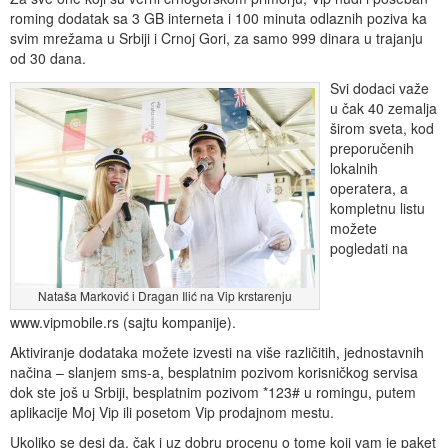
roming dodatak sa 3 GB interneta i 100 minuta odlaznih poziva ka
svim mrežama u Srbiji i Crnoj Gori, za samo 999 dinara u trajanju
od 30 dana.
Svi dodaci važe
u čak 40 zemalja
širom sveta, kod
preporučenih
lokalnih
operatera, a
kompletnu listu
možete
pogledati na
Nataša Marković i Dragan Ilić na Vip krstarenju
www.vipmobile.rs (sajtu kompanije).
Aktiviranje dodataka možete izvesti na više različitih, jednostavnih
načina – slanjem sms-a, besplatnim pozivom korisničkog servisa
dok ste još u Srbiji, besplatnim pozivom *123# u romingu, putem
aplikacije Moj Vip ili posetom Vip prodajnom mestu.
Ukoliko se desi da, čak i uz dobru procenu o tome koji vam je paket