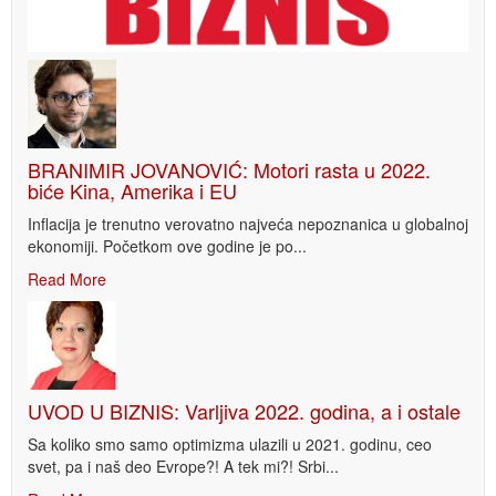
BRANIMIR JOVANOVIĆ: Motori rasta u 2022.
biće Kina, Amerika i EU
Inflacija je trenutno verovatno najveća nepoznanica u globalnoj
ekonomiji. Početkom ove godine je po...
Read More
UVOD U BIZNIS: Varljiva 2022. godina, a i ostale
Sa koliko smo samo optimizma ulazili u 2021. godinu, ceo
svet, pa i naš deo Evrope?! A tek mi?! Srbi...