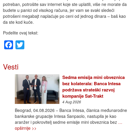
potreban, potrošite sav internet koje ste uplatili, više ne morate da
budete u panici od visokog računa, jer vam se svaki sledeći
potrošeni megabajt naplaćuje po ceni od jednog dinara – baš kao
da ste kod kuće.
Podelite ovaj tekst:
Facebook
Twitter
Vesti
Sedma emisija mini obveznica
bez kolaterala: Banca Intesa
podržava strateški razvoj
kompanije Sat-Trakt
4 Aug 2026
Beograd, 04.08.2026 – Banca Intesa, članica međunarodne
bankarske grupacije Intesa Sanpaolo, nastupila je kao
aranžer i pokrovitelj sedme emisije mini obveznica bez
…
opširnije >>