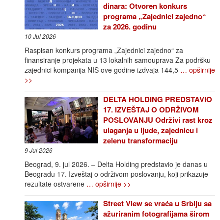
dinara: Otvoren konkurs
programa „Zajednici zajedno“
za 2026. godinu
10 Jul 2026
Raspisan konkurs programa „Zajednici zajedno“ za
finansiranje projekata u 13 lokalnih samouprava Za podršku
zajednici kompanija NIS ove godine izdvaja 144,5
… opširnije
>>
DELTA HOLDING PREDSTAVIO
17. IZVEŠTAJ O ODRŽIVOM
POSLOVANJU Održivi rast kroz
ulaganja u ljude, zajednicu i
zelenu transformaciju
9 Jul 2026
Beograd, 9. jul 2026. – Delta Holding predstavio je danas u
Beogradu 17. Izveštaj o održivom poslovanju, koji prikazuje
rezultate ostvarene
… opširnije >>
Street View se vraća u Srbiju sa
ažuriranim fotografijama širom