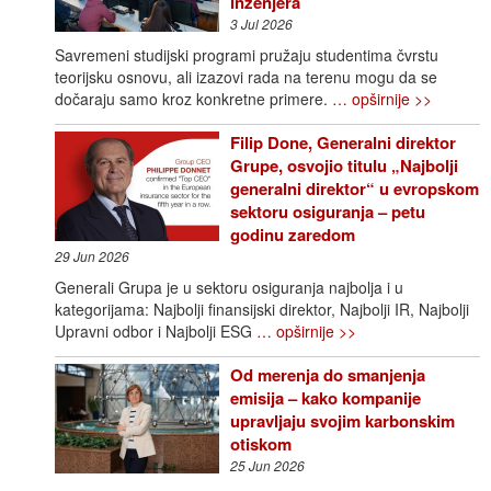
inženjera
3 Jul 2026
Savremeni studijski programi pružaju studentima čvrstu
teorijsku osnovu, ali izazovi rada na terenu mogu da se
dočaraju samo kroz konkretne primere.
… opširnije >>
Filip Done, Generalni direktor
Grupe, osvojio titulu „Najbolji
generalni direktor“ u evropskom
sektoru osiguranja – petu
godinu zaredom
29 Jun 2026
Generali Grupa je u sektoru osiguranja najbolja i u
kategorijama: Najbolji finansijski direktor, Najbolji IR, Najbolji
Upravni odbor i Najbolji ESG
… opširnije >>
Od merenja do smanjenja
emisija – kako kompanije
upravljaju svojim karbonskim
otiskom
25 Jun 2026