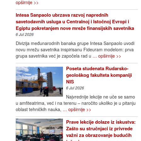
opširnije >>
Intesa Sanpaolo ubrzava razvoj naprednih
savetodavnih usluga u Centralnoj i Istočnoj Evropi i
Egiptu pokretanjem nove mreže finansijskih savetnika
6 Jul 2026
Divizija međunarodnih banaka grupe Intesa Sanpaolo uvodi
novu mrežu savetnika inspirisanu Fideuram modelom: prva
grupa savetnika već je započela rad u
… opširnije >>
Poseta studenata Rudarsko-
geološkog fakulteta kompaniji
NIS
6 Jul 2026
Najvrednije lekcije ne uče se samo
u amfiteatrima, već i na terenu – naročito ukoliko je u pitanju
oblast tehničkih nauka,
… opširnije >>
Prave lekcije dolaze iz iskustva:
Zašto su stručnjaci iz privrede
važni za obrazovanje budućih