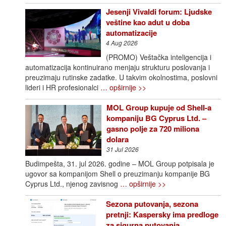
Jesenji Vivaldi forum: Ljudske
veštine kao adut u doba
automatizacije
4 Aug 2026
(PROMO) Veštačka inteligencija i
automatizacija kontinuirano menjaju strukturu poslovanja i
preuzimaju rutinske zadatke. U takvim okolnostima, poslovni
lideri i HR profesionalci
… opširnije >>
MOL Group kupuje od Shell-a
kompaniju BG Cyprus Ltd. –
gasno polje za 720 miliona
dolara
31 Jul 2026
Budimpešta, 31. jul 2026. godine – MOL Group potpisala je
ugovor sa kompanijom Shell o preuzimanju kompanije BG
Cyprus Ltd., njenog zavisnog
… opširnije >>
Sezona putovanja, sezona
pretnji: Kaspersky ima predloge
za sigurna putovanja