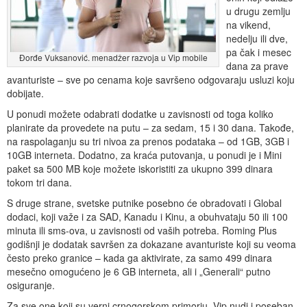
u drugu zemlju
na vikend,
nedelju ili dve,
pa čak i mesec
Đorđe Vuksanović. menadžer razvoja u Vip mobile
dana za prave
avanturiste – sve po cenama koje savršeno odgovaraju usluzi koju
dobijate.
U ponudi možete odabrati dodatke u zavisnosti od toga koliko
planirate da provedete na putu – za sedam, 15 i 30 dana. Takođe,
na raspolaganju su tri nivoa za prenos podataka – od 1GB, 3GB i
10GB interneta. Dodatno, za kraća putovanja, u ponudi je i Mini
paket sa 500 MB koje možete iskoristiti za ukupno 399 dinara
tokom tri dana.
S druge strane, svetske putnike posebno će obradovati i Global
dodaci, koji važe i za SAD, Kanadu i Kinu, a obuhvataju 50 ili 100
minuta ili sms-ova, u zavisnosti od vaših potreba. Roming Plus
godišnji je dodatak savršen za dokazane avanturiste koji su veoma
često preko granice – kada ga aktivirate, za samo 499 dinara
mesečno omogućeno je 6 GB interneta, ali i „Generali“ putno
osiguranje.
Za sve one koji su verni crnogorskom primorju, Vip nudi i poseban