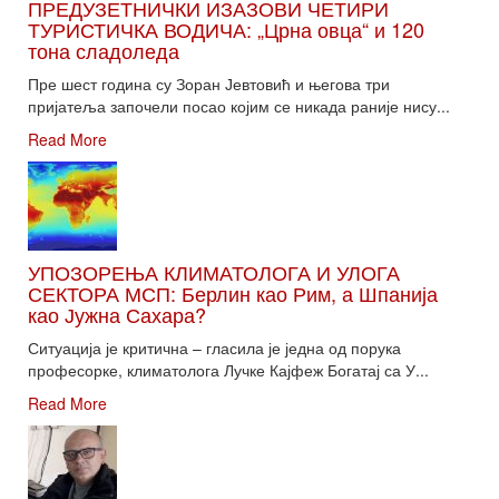
ПРЕДУЗЕТНИЧКИ ИЗАЗОВИ ЧЕТИРИ
ТУРИСТИЧКА ВОДИЧА: „Црна овца“ и 120
тона сладоледа
Пре шест година су Зоран Јевтовић и његова три
пријатеља започели посао којим се никада раније нису...
Read More
УПОЗОРЕЊА КЛИМАТОЛОГА И УЛОГА
СЕКТОРА МСП: Берлин као Рим, а Шпанија
као Јужна Сахара?
Ситуација је критична – гласила је једна од порука
професорке, климатолога Лучке Кајфеж Богатај са У...
Read More