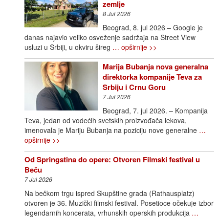
zemlje
8 Jul 2026
Beograd, 8. jul 2026 – Google je
danas najavio veliko osveženje sadržaja na Street View
usluzi u Srbiji, u okviru šireg
… opširnije >>
Marija Bubanja nova generalna
direktorka kompanije Teva za
Srbiju i Crnu Goru
7 Jul 2026
Beograd, 7. jul 2026. – Kompanija
Teva, jedan od vodećih svetskih proizvođača lekova,
imenovala je Mariju Bubanja na poziciju nove generalne
…
opširnije >>
Od Springstina do opere: Otvoren Filmski festival u
Beču
7 Jul 2026
Na bečkom trgu ispred Skupštine grada (Rathausplatz)
otvoren je 36. Muzički filmski festival. Posetioce očekuje izbor
legendarnih koncerata, vrhunskih operskih produkcija
…