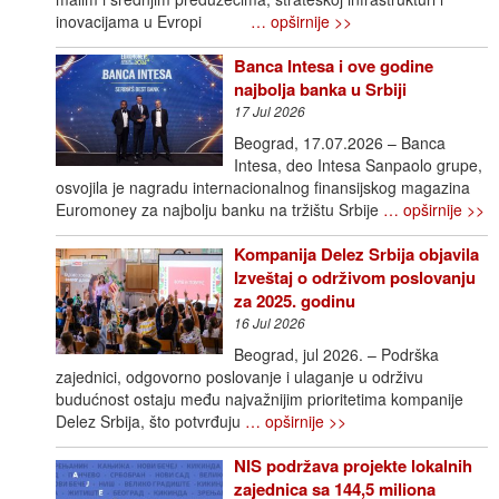
inovacijama u Evropi
… opširnije >>
Banca Intesa i ove godine
najbolja banka u Srbiji
17 Jul 2026
Beograd, 17.07.2026 – Banca
Intesa, deo Intesa Sanpaolo grupe,
osvojila je nagradu internacionalnog finansijskog magazina
Euromoney za najbolju banku na tržištu Srbije
… opširnije >>
Kompanija Delez Srbija objavila
Izveštaj o održivom poslovanju
za 2025. godinu
16 Jul 2026
Beograd, jul 2026. – Podrška
zajednici, odgovorno poslovanje i ulaganje u održivu
budućnost ostaju među najvažnijim prioritetima kompanije
Delez Srbija, što potvrđuju
… opširnije >>
NIS podržava projekte lokalnih
zajednica sa 144,5 miliona