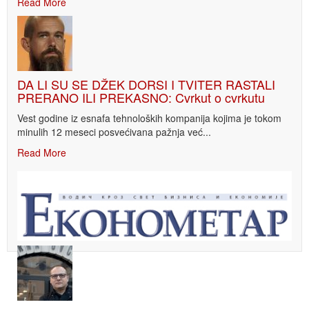
Read More
DA LI SU SE DŽEK DORSI I TVITER RASTALI
PRERANO ILI PREKASNO: Cvrkut o cvrkutu
Vest godine iz esnafa tehnoloških kompanija kojima je tokom
minulih 12 meseci posvećivana pažnja već...
Read More