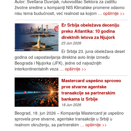
Autor: Svetlana Duvnjak, rukovodilac Sektora za zaštitu
životne sredine u kompaniji NIS Klimatske promene odavno
nisu tema budućnosti, već realnost sa kojom
… opširnije >>
Er Srbija obeležava deceniju
preko Atlantika: 10 godina
direktnih letova za Njujork
23 Jun 2026
Er Srbija 23. juna obeležava deset
godina od uspostavljanja direktne avio-linije između
Beograda i Njujorka (JFK), jedne od najvažnijih
interkontinentalnih veza
… opširnije >>
Mastercard uspešno sproveo
prve stvarne agentske
transakcije sa partnerskim
bankama iz Srbije
18 Jun 2026
Beograd, 18. jun 2026 – Kompanija Mastercard je uspešno
sprovela prve stvarne, agentske transakcije u Srbiji u
realnom okruženju, sa partnerskim
… opširnije >>