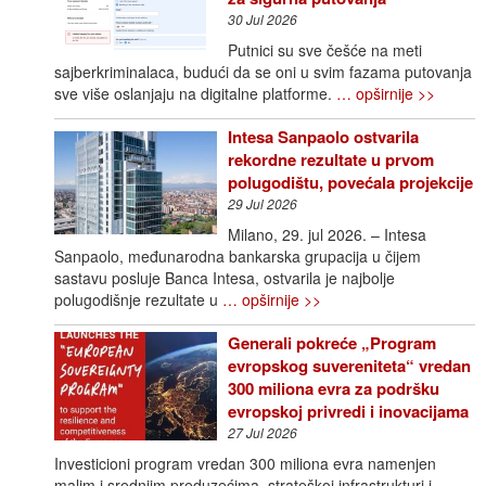
30 Jul 2026
Putnici su sve češće na meti
sajberkriminalaca, budući da se oni u svim fazama putovanja
sve više oslanjaju na digitalne platforme.
… opširnije >>
Intesa Sanpaolo ostvarila
rekordne rezultate u prvom
polugodištu, povećala projekcije
29 Jul 2026
Milano, 29. jul 2026. – Intesa
Sanpaolo, međunarodna bankarska grupacija u čijem
sastavu posluje Banca Intesa, ostvarila je najbolje
polugodišnje rezultate u
… opširnije >>
Generali pokreće „Program
evropskog suvereniteta“ vredan
300 miliona evra za podršku
evropskoj privredi i inovacijama
27 Jul 2026
Investicioni program vredan 300 miliona evra namenjen
malim i srednjim preduzećima, strateškoj infrastrukturi i