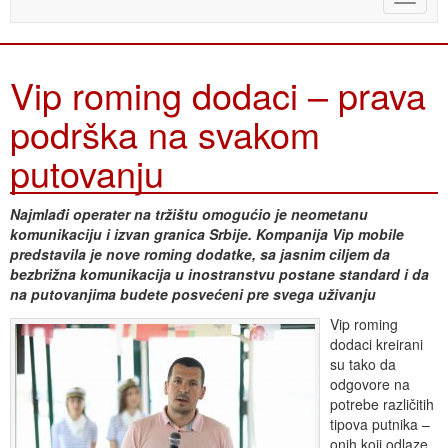
naviga
Vip roming dodaci – prava
podrška na svakom
putovanju
Najmlađi operater na tržištu omogućio je neometanu
komunikaciju i izvan granica Srbije. Kompanija Vip mobile
predstavila je nove roming dodatke, sa jasnim ciljem da
bezbrižna komunikacija u inostranstvu postane standard i da
na putovanjima budete posvećeni pre svega uživanju
Vip roming
dodaci kreirani
su tako da
odgovore na
potrebe različitih
tipova putnika –
onih koji odlaze