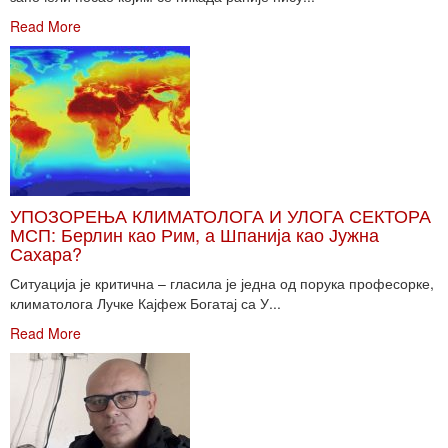
Read More
УПОЗОРЕЊА КЛИМАТОЛОГА И УЛОГА СЕКТОРА
МСП: Берлин као Рим, а Шпанија као Јужна
Сахара?
Ситуација је критична – гласила је једна од порука професорке,
климатолога Лучке Кајфеж Богатај са У...
Read More