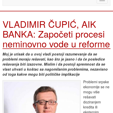
naviga
VLADIMIR ČUPIĆ, AIK
BANKA: Započeti procesi
neminovno vode u reforme
Moj je utisak da u ovoj vladi postoji razumevanje da se
problemi moraju rešavati, kao što je jasno i da će posledice
rešavanja biti izazovne. Mislim i da postoji spremnost da se
vlast uhvati u koštac sa nagomilanim problemima, nezavisno
od toga kakve mogu biti političke implikacije
Problemi srpske
ekonomije se ne
mogu više
rešavati
doziranjem
kredita ili
eksternim