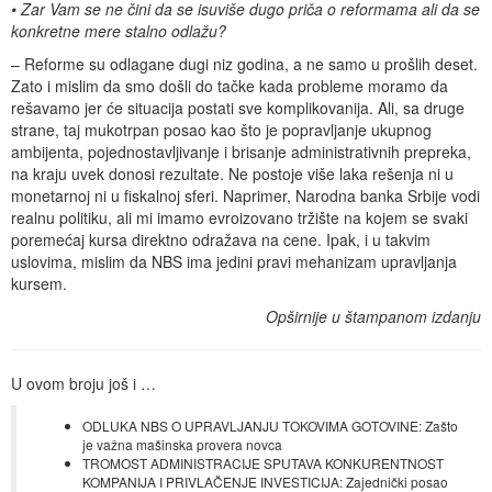
• Zar Vam se ne čini da se isuviše dugo priča o reformama ali da se
konkretne mere stalno odlažu?
– Reforme su odlagane dugi niz godina, a ne samo u prošlih deset.
Zato i mislim da smo došli do tačke kada probleme moramo da
rešavamo jer će situacija postati sve komplikovanija. Ali, sa druge
strane, taj mukotrpan posao kao što je popravljanje ukupnog
ambijenta, pojednostavljivanje i brisanje administrativnih prepreka,
na kraju uvek donosi rezultate. Ne postoje više laka rešenja ni u
monetarnoj ni u fiskalnoj sferi. Naprimer, Narodna banka Srbije vodi
realnu politiku, ali mi imamo evroizovano tržište na kojem se svaki
poremećaj kursa direktno odražava na cene. Ipak, i u takvim
uslovima, mislim da NBS ima jedini pravi mehanizam upravljanja
kursem.
Opširnije u štampanom izdanju
U ovom broju još i …
ODLUKA NBS O UPRAVLJANJU TOKOVIMA GOTOVINE: Zašto
je važna mašinska provera novca
TROMOST ADMINISTRACIJE SPUTAVA KONKURENTNOST
KOMPANIJA I PRIVLAČENJE INVESTICIJA: Zajednički posao