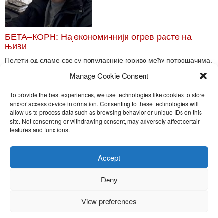
БЕТА–КОРН: Најекономичнији огрев расте на
њиви
Пелети од сламе све су популарније гориво међу потрошачима.
Главне препреке већoj производњи овог ог...
Manage Cookie Consent
Read More
To provide the best experiences, we use technologies like cookies to store
and/or access device information. Consenting to these technologies will
allow us to process data such as browsing behavior or unique IDs on this
site. Not consenting or withdrawing consent, may adversely affect certain
Toggle
features and functions.
naviga
Nira Press d.o.o.
Accept
Sadržaj ovog sajta je zakonom zaštićena intelektualna svojina
preduzeća NiraPress d.o.o. Svako neovlašćeno korišćenje,
Deny
kopiranje, objavljivanje celine ili delova bilo kog proizvoda NiraPress
d.o.o. je kažnjivo po zakonu.
View preferences