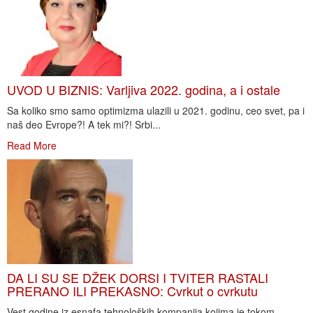
UVOD U BIZNIS: Varljiva 2022. godina, a i ostale
Sa koliko smo samo optimizma ulazili u 2021. godinu, ceo svet, pa i
naš deo Evrope?! A tek mi?! Srbi...
Read More
DA LI SU SE DŽEK DORSI I TVITER RASTALI
PRERANO ILI PREKASNO: Cvrkut o cvrkutu
Vest godine iz esnafa tehnoloških kompanija kojima je tokom