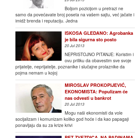
Boljom pozicijom u pretrazi ne
samo da povećavate broj poseta na vašem sajtu, već jačate i
imidž brenda i reputaciju. Jedna
ISKOSA GLEDANO: Agrobanka
je bila sigurna sto posto
20 Jul 2013
NEPRISTOJNO PITANJE: Koristim i
ovu priliku da obavestim sve svoje
prijatelje, neprijatelje, poznanike i slučajne prolaznike da
pojma nemam u kojoj
MIROSLAV PROKOPIJEVIĆ,
EKONOMISTA: Populizam će
nas odvesti u bankrot
20 Jul 2013
Mogu naši ekonomisti da vole
socijalizam i komunizam koliko god hoće i da kao papagaji
ponavljaju da su za krize krivi
PET ZVEZDICA, NA PADINAMA