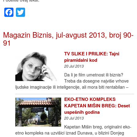
Facebook
Twitter
Magazin Biznis, jul-avgust 2013, broj 90-
91
TV SLIKE I PRILIKE: Tajni
piramidalni kod
20 Jul 2013
Da li je film umetnost ili biznis?
Treba da dosegne najviše vrhove
ljudske imaginacije ili inteligencije, ali mora biti rentabilan –
EKO-ETNO KOMPLEKS
KAPETAN MIŠIN BREG: Deset
uspešnih godina
20 Jul 2013
Kapetan Mišin breg, originalni eko-
etno kompleks na uzvišici iznad Dunava, u blizini Donjeg