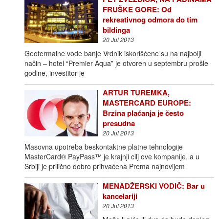
FRUŠKE GORE: Od
rekreativnog odmora do tim
bildinga
20 Jul 2013
Geotermalne vode banje Vrdnik iskorišćene su na najbolji
način – hotel “Premier Aqua” je otvoren u septembru prošle
godine, investitor je
ARTUR TUREMKA,
MASTERCARD EUROPE:
Brzina plaćanja je često
presudna
20 Jul 2013
Masovna upotreba beskontaktne platne tehnologije
MasterCard® PayPass™ je krajnji cilj ove kompanije, a u
Srbiji je prilično dobro prihvaćena Prema najnovijem
MENADŽERSKI VODIČ: Bar u
kancelariji
20 Jul 2013