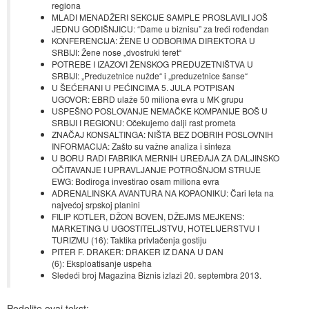
regiona
MLADI MENADŽERI SEKCIJE SAMPLE PROSLAVILI JOŠ
JEDNU GODIŠNJICU: “Dame u biznisu” za treći rođendan
KONFERENCIJA: ŽENE U ODBORIMA DIREKTORA U
SRBIJI: Žene nose „dvostruki teret“
POTREBE I IZAZOVI ŽENSKOG PREDUZETNIŠTVA U
SRBIJI: „Preduzetnice nužde“ i „preduzetnice šanse“
U ŠEĆERANI U PEĆINCIMA 5. JULA POTPISAN
UGOVOR: EBRD ulaže 50 miliona evra u MK grupu
USPEŠNO POSLOVANJE NEMAČKE KOMPANIJE BOŠ U
SRBIJI I REGIONU: Očekujemo dalji rast prometa
ZNAČAJ KONSALTINGA: NIŠTA BEZ DOBRIH POSLOVNIH
INFORMACIJA: Zašto su važne analiza i sinteza
U BORU RADI FABRIKA MERNIH UREĐAJA ZA DALJINSKO
OČITAVANJE I UPRAVLJANJE POTROŠNJOM STRUJE
EWG: Bodiroga investirao osam miliona evra
ADRENALINSKA AVANTURA NA KOPAONIKU: Čari leta na
najvećoj srpskoj planini
FILIP KOTLER, DŽON BOVEN, DŽEJMS MEJKENS:
MARKETING U UGOSTITELJSTVU, HOTELIJERSTVU I
TURIZMU (16): Taktika privlačenja gostiju
PITER F. DRAKER: DRAKER IZ DANA U DAN
(6): Eksploatisanje uspeha
Sledeći broj Magazina Biznis izlazi 20. septembra 2013.
Podelite ovaj tekst: