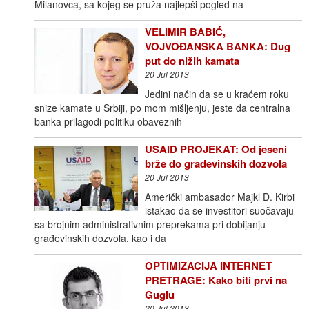
Milanovca, sa kojeg se pruža najlepši pogled na
VELIMIR BABIĆ,
VOJVOĐANSKA BANKA: Dug
put do nižih kamata
20 Jul 2013
Jedini način da se u kraćem roku
snize kamate u Srbiji, po mom mišljenju, jeste da centralna
banka prilagodi politiku obaveznih
USAID PROJEKAT: Od jeseni
brže do građevinskih dozvola
20 Jul 2013
Američki ambasador Majkl D. Kirbi
istakao da se investitori suočavaju
sa brojnim administrativnim preprekama pri dobijanju
građevinskih dozvola, kao i da
OPTIMIZACIJA INTERNET
PRETRAGE: Kako biti prvi na
Guglu
20 Jul 2013