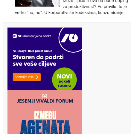
Može li piće ili dva da bude doping
za produktivnost? Po pravilu, to je
veliko “no, no”. U korporativnim kodeksima, konzumiranje