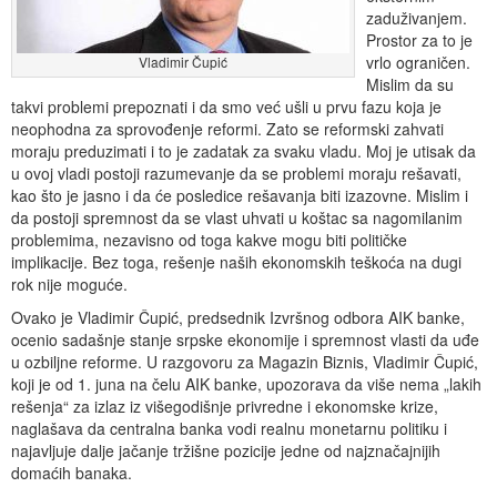
zaduživanjem.
Prostor za to je
vrlo ograničen.
Vladimir Čupić
Mislim da su
takvi problemi prepoznati i da smo već ušli u prvu fazu koja je
neophodna za sprovođenje reformi. Zato se reformski zahvati
moraju preduzimati i to je zadatak za svaku vladu. Moj je utisak da
u ovoj vladi postoji razumevanje da se problemi moraju rešavati,
kao što je jasno i da će posledice rešavanja biti izazovne. Mislim i
da postoji spremnost da se vlast uhvati u koštac sa nagomilanim
problemima, nezavisno od toga kakve mogu biti političke
implikacije. Bez toga, rešenje naših ekonomskih teškoća na dugi
rok nije moguće.
Ovako je Vladimir Čupić, predsednik Izvršnog odbora AIK banke,
ocenio sadašnje stanje srpske ekonomije i spremnost vlasti da uđe
u ozbiljne reforme. U razgovoru za Magazin Biznis, Vladimir Čupić,
koji je od 1. juna na čelu AIK banke, upozorava da više nema „lakih
rešenja“ za izlaz iz višegodišnje privredne i ekonomske krize,
naglašava da centralna banka vodi realnu monetarnu politiku i
najavljuje dalje jačanje tržišne pozicije jedne od najznačajnijih
domaćih banaka.