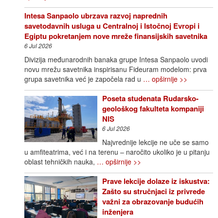
Intesa Sanpaolo ubrzava razvoj naprednih
savetodavnih usluga u Centralnoj i Istočnoj Evropi i
Egiptu pokretanjem nove mreže finansijskih savetnika
6 Jul 2026
Divizija međunarodnih banaka grupe Intesa Sanpaolo uvodi
novu mrežu savetnika inspirisanu Fideuram modelom: prva
grupa savetnika već je započela rad u
… opširnije >>
Poseta studenata Rudarsko-
geološkog fakulteta kompaniji
NIS
6 Jul 2026
Najvrednije lekcije ne uče se samo
u amfiteatrima, već i na terenu – naročito ukoliko je u pitanju
oblast tehničkih nauka,
… opširnije >>
Prave lekcije dolaze iz iskustva:
Zašto su stručnjaci iz privrede
važni za obrazovanje budućih
inženjera