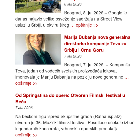
8 Jul 2026
Beograd, 8. jul 2026 – Google je
danas najavio veliko osveženje sadržaja na Street View
usluzi u Srbiji, u okviru šireg
… opširnije >>
Marija Bubanja nova generalna
direktorka kompanije Teva za
Srbiju i Crnu Goru
7 Jul 2026
Beograd, 7. jul 2026. – Kompanija
Teva, jedan od vodećih svetskih proizvođača lekova,
imenovala je Mariju Bubanja na poziciju nove generalne
…
opširnije >>
Od Springstina do opere: Otvoren Filmski festival u
Beču
7 Jul 2026
Na bečkom trgu ispred Skupštine grada (Rathausplatz)
otvoren je 36. Muzički filmski festival. Posetioce očekuje izbor
legendarnih koncerata, vrhunskih operskih produkcija
…
opširnije >>