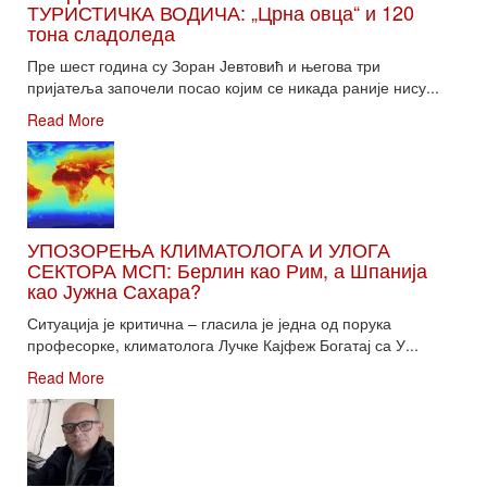
ТУРИСТИЧКА ВОДИЧА: „Црна овца“ и 120
тона сладоледа
Пре шест година су Зоран Јевтовић и његова три
пријатеља започели посао којим се никада раније нису...
Read More
УПОЗОРЕЊА КЛИМАТОЛОГА И УЛОГА
СЕКТОРА МСП: Берлин као Рим, а Шпанија
као Јужна Сахара?
Ситуација је критична – гласила је једна од порука
професорке, климатолога Лучке Кајфеж Богатај са У...
Read More