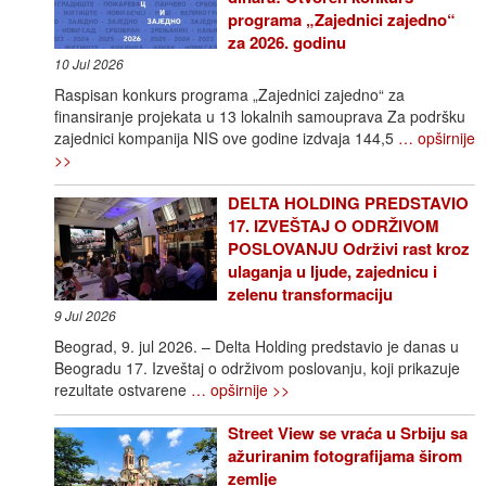
programa „Zajednici zajedno“
za 2026. godinu
10 Jul 2026
Raspisan konkurs programa „Zajednici zajedno“ za
finansiranje projekata u 13 lokalnih samouprava Za podršku
zajednici kompanija NIS ove godine izdvaja 144,5
… opširnije
>>
DELTA HOLDING PREDSTAVIO
17. IZVEŠTAJ O ODRŽIVOM
POSLOVANJU Održivi rast kroz
ulaganja u ljude, zajednicu i
zelenu transformaciju
9 Jul 2026
Beograd, 9. jul 2026. – Delta Holding predstavio je danas u
Beogradu 17. Izveštaj o održivom poslovanju, koji prikazuje
rezultate ostvarene
… opširnije >>
Street View se vraća u Srbiju sa
ažuriranim fotografijama širom
zemlje