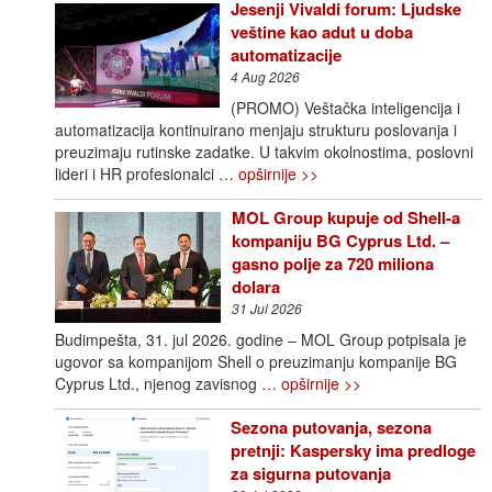
Jesenji Vivaldi forum: Ljudske
veštine kao adut u doba
automatizacije
4 Aug 2026
(PROMO) Veštačka inteligencija i
automatizacija kontinuirano menjaju strukturu poslovanja i
preuzimaju rutinske zadatke. U takvim okolnostima, poslovni
lideri i HR profesionalci
… opširnije >>
MOL Group kupuje od Shell-a
kompaniju BG Cyprus Ltd. –
gasno polje za 720 miliona
dolara
31 Jul 2026
Budimpešta, 31. jul 2026. godine – MOL Group potpisala je
ugovor sa kompanijom Shell o preuzimanju kompanije BG
Cyprus Ltd., njenog zavisnog
… opširnije >>
Sezona putovanja, sezona
pretnji: Kaspersky ima predloge
za sigurna putovanja