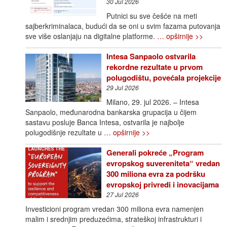
30 Jul 2026
Putnici su sve češće na meti
sajberkriminalaca, budući da se oni u svim fazama putovanja
sve više oslanjaju na digitalne platforme.
… opširnije >>
Intesa Sanpaolo ostvarila
rekordne rezultate u prvom
polugodištu, povećala projekcije
29 Jul 2026
Milano, 29. jul 2026. – Intesa
Sanpaolo, međunarodna bankarska grupacija u čijem
sastavu posluje Banca Intesa, ostvarila je najbolje
polugodišnje rezultate u
… opširnije >>
Generali pokreće „Program
evropskog suvereniteta“ vredan
300 miliona evra za podršku
evropskoj privredi i inovacijama
27 Jul 2026
Investicioni program vredan 300 miliona evra namenjen
malim i srednjim preduzećima, strateškoj infrastrukturi i