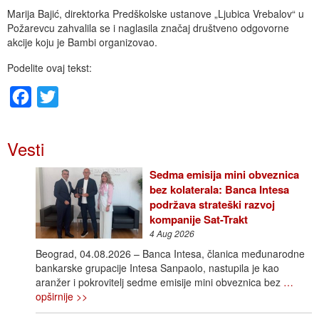
Marija Bajić, direktorka Predškolske ustanove „Ljubica Vrebalov“ u
Požarevcu zahvalila se i naglasila značaj društveno odgovorne
akcije koju je Bambi organizovao.
Podelite ovaj tekst:
Facebook
Twitter
Vesti
Sedma emisija mini obveznica
bez kolaterala: Banca Intesa
podržava strateški razvoj
kompanije Sat-Trakt
4 Aug 2026
Beograd, 04.08.2026 – Banca Intesa, članica međunarodne
bankarske grupacije Intesa Sanpaolo, nastupila je kao
aranžer i pokrovitelj sedme emisije mini obveznica bez
…
opširnije >>