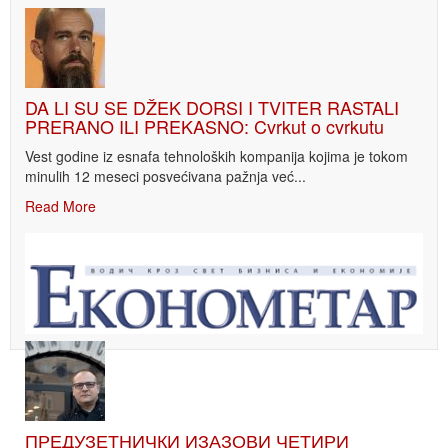
DA LI SU SE DŽEK DORSI I TVITER RASTALI
PRERANO ILI PREKASNO: Cvrkut o cvrkutu
Vest godine iz esnafa tehnoloških kompanija kojima je tokom
minulih 12 meseci posvećivana pažnja već...
Read More
ПРЕДУЗЕТНИЧКИ ИЗАЗОВИ ЧЕТИРИ