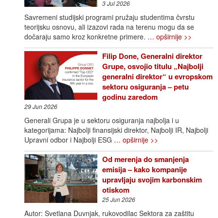
3 Jul 2026
Savremeni studijski programi pružaju studentima čvrstu
teorijsku osnovu, ali izazovi rada na terenu mogu da se
dočaraju samo kroz konkretne primere.
… opširnije >>
Filip Done, Generalni direktor
Grupe, osvojio titulu „Najbolji
generalni direktor“ u evropskom
sektoru osiguranja – petu
godinu zaredom
29 Jun 2026
Generali Grupa je u sektoru osiguranja najbolja i u
kategorijama: Najbolji finansijski direktor, Najbolji IR, Najbolji
Upravni odbor i Najbolji ESG
… opširnije >>
Od merenja do smanjenja
emisija – kako kompanije
upravljaju svojim karbonskim
otiskom
25 Jun 2026
Autor: Svetlana Duvnjak, rukovodilac Sektora za zaštitu