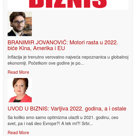
BRANIMIR JOVANOVIĆ: Motori rasta u 2022.
biće Kina, Amerika i EU
Inflacija je trenutno verovatno najveća nepoznanica u globalnoj
ekonomiji. Početkom ove godine je po...
Read More
UVOD U BIZNIS: Varljiva 2022. godina, a i ostale
Sa koliko smo samo optimizma ulazili u 2021. godinu, ceo
svet, pa i naš deo Evrope?! A tek mi?! Srbi...
Read More