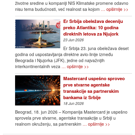
životne sredine u kompaniji NIS Klimatske promene odavno
nisu tema budućnosti, već realnost sa kojom
… opširnije >>
Er Srbija obeležava deceniju
preko Atlantika: 10 godina
direktnih letova za Njujork
23 Jun 2026
Er Srbija 23. juna obeležava deset
godina od uspostavljanja direktne avio-linije između
Beograda i Njujorka (JFK), jedne od najvažnijih
interkontinentalnih veza
… opširnije >>
Mastercard uspešno sproveo
prve stvarne agentske
transakcije sa partnerskim
bankama iz Srbije
18 Jun 2026
Beograd, 18. jun 2026 – Kompanija Mastercard je uspešno
sprovela prve stvarne, agentske transakcije u Srbiji u
realnom okruženju, sa partnerskim
… opširnije >>