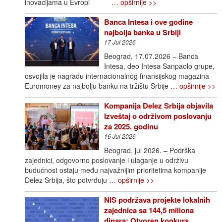
inovacijama u Evropi
… opširnije >>
Banca Intesa i ove godine
najbolja banka u Srbiji
17 Jul 2026
Beograd, 17.07.2026 – Banca
Intesa, deo Intesa Sanpaolo grupe,
osvojila je nagradu internacionalnog finansijskog magazina
Euromoney za najbolju banku na tržištu Srbije
… opširnije >>
Kompanija Delez Srbija objavila
Izveštaj o održivom poslovanju
za 2025. godinu
16 Jul 2026
Beograd, jul 2026. – Podrška
zajednici, odgovorno poslovanje i ulaganje u održivu
budućnost ostaju među najvažnijim prioritetima kompanije
Delez Srbija, što potvrđuju
… opširnije >>
NIS podržava projekte lokalnih
zajednica sa 144,5 miliona
dinara: Otvoren konkurs