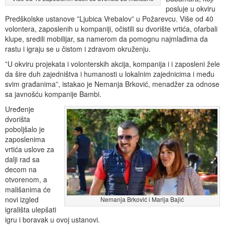
posluje u okviru
Predškolske ustanove ”Ljubica Vrebalov” u Požarevcu. Više od 40
volontera, zaposlenih u kompaniji, očistili su dvorište vrtića, ofarbali
klupe, sredili mobilijar, sa namerom da pomognu najmlađima da
rastu i igraju se u čistom i zdravom okruženju.
”U okviru projekata i volonterskih akcija, kompanija i i zaposleni žele
da šire duh zajedništva i humanosti u lokalnim zajednicima i među
svim građanima”, istakao je Nemanja Brković, menadžer za odnose
sa javnošću kompanije Bambi.
Uređenje
dvorišta
poboljšalo je
zaposlenima
vrtića uslove za
dalji rad sa
decom na
otvorenom, a
mališanima će
novi izgled
Nemanja Brković i Marija Bajić
igrališta ulepšati
igru i boravak u ovoj ustanovi.