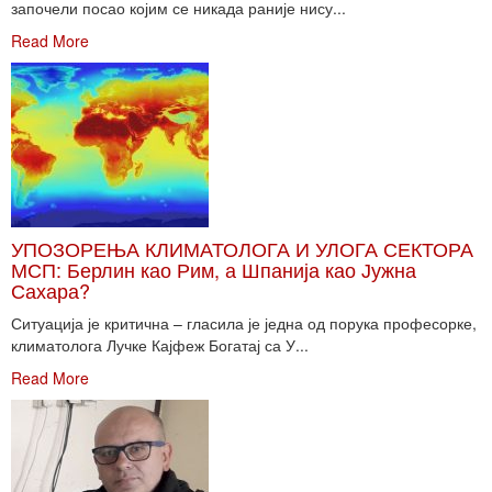
започели посао којим се никада раније нису...
Read More
УПОЗОРЕЊА КЛИМАТОЛОГА И УЛОГА СЕКТОРА
МСП: Берлин као Рим, а Шпанија као Јужна
Сахара?
Ситуација је критична – гласила је једна од порука професорке,
климатолога Лучке Кајфеж Богатај са У...
Read More