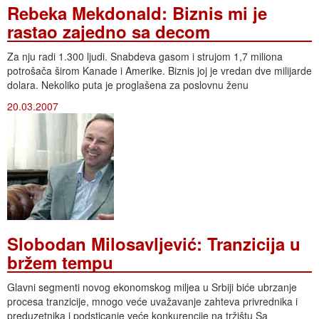
Rebeka Mekdonald: Biznis mi je
rastao zajedno sa decom
Za nju radi 1.300 ljudi. Snabdeva gasom i strujom 1,7 miliona
potrošača širom Kanade i Amerike. Biznis joj je vredan dve milijarde
dolara. Nekoliko puta je proglašena za poslovnu ženu
20.03.2007
Slobodan Milosavljević: Tranzicija u
bržem tempu
Glavni segmenti novog ekonomskog miljea u Srbiji biće ubrzanje
procesa tranzicije, mnogo veće uvažavanje zahteva privrednika i
preduzetnika i podsticanje veće konkurencije na tržištu Sa