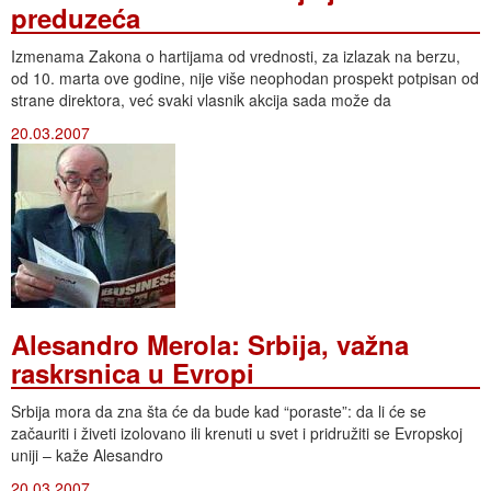
preduzeća
Izmenama Zakona o hartijama od vrednosti, za izlazak na berzu,
od 10. marta ove godine, nije više neophodan prospekt potpisan od
strane direktora, već svaki vlasnik akcija sada može da
20.03.2007
Alesandro Merola: Srbija, važna
raskrsnica u Evropi
Srbija mora da zna šta će da bude kad “poraste”: da li će se
začauriti i živeti izolovano ili krenuti u svet i pridružiti se Evropskoj
uniji – kaže Alesandro
20.03.2007