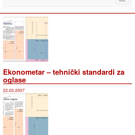
naviga
Ekonometar – tehnički standardi za
oglase
22.03.2007