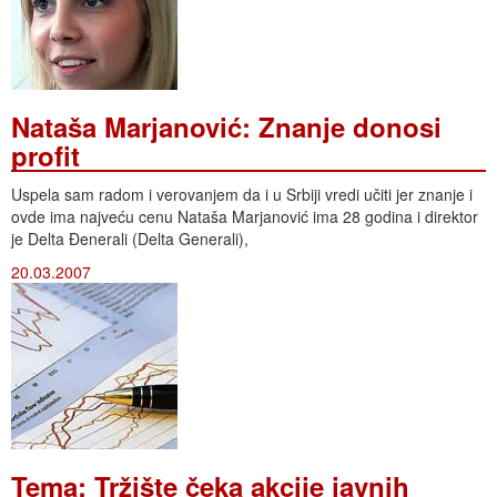
Nataša Marjanović: Znanje donosi
profit
Uspela sam radom i verovanjem da i u Srbiji vredi učiti jer znanje i
ovde ima najveću cenu Nataša Marjanović ima 28 godina i direktor
je Delta Đenerali (Delta Generali),
20.03.2007
Tema: Tržište čeka akcije javnih