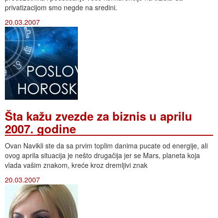
privatizacijom smo negde na sredini.
20.03.2007
Šta kažu zvezde za biznis u aprilu
2007. godine
Ovan Navikli ste da sa prvim toplim danima pucate od energije, ali
ovog aprila situacija je nešto drugačija jer se Mars, planeta koja
vlada vašim znakom, kreće kroz dremljivi znak
20.03.2007