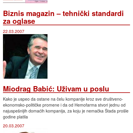
Biznis magazin – tehnički standardi
za oglase
22.03.2007
Miodrag Babić: Uživam u poslu
Kako je uspeo da ostane na čelu kompanije kroz sve društveno-
ekonomsko-političke promene i da od Hemofarma stvori jednu od
najuspešnijih domaćih kompanija, za koju je nemačka Štada prošle
godine platila
20.03.2007