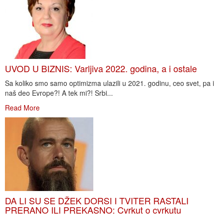
UVOD U BIZNIS: Varljiva 2022. godina, a i ostale
Sa koliko smo samo optimizma ulazili u 2021. godinu, ceo svet, pa i
naš deo Evrope?! A tek mi?! Srbi...
Read More
DA LI SU SE DŽEK DORSI I TVITER RASTALI
PRERANO ILI PREKASNO: Cvrkut o cvrkutu