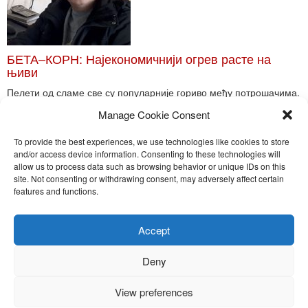
БЕТА–КОРН: Најекономичнији огрев расте на
њиви
Пелети од сламе све су популарније гориво међу потрошачима.
Главне препреке већoj производњи овог ог...
Manage Cookie Consent
Read More
To provide the best experiences, we use technologies like cookies to store
and/or access device information. Consenting to these technologies will
allow us to process data such as browsing behavior or unique IDs on this
site. Not consenting or withdrawing consent, may adversely affect certain
Toggle
features and functions.
naviga
Nira Press d.o.o.
Accept
Sadržaj ovog sajta je zakonom zaštićena intelektualna svojina
preduzeća NiraPress d.o.o. Svako neovlašćeno korišćenje,
Deny
kopiranje, objavljivanje celine ili delova bilo kog proizvoda NiraPress
d.o.o. je kažnjivo po zakonu.
View preferences