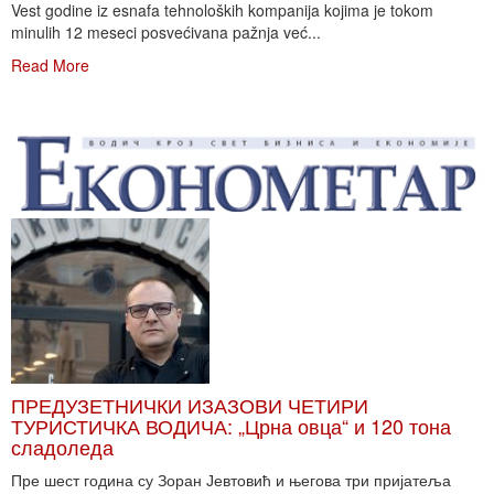
Vest godine iz esnafa tehnoloških kompanija kojima je tokom
minulih 12 meseci posvećivana pažnja već...
Read More
ПРЕДУЗЕТНИЧКИ ИЗАЗОВИ ЧЕТИРИ
ТУРИСТИЧКА ВОДИЧА: „Црна овца“ и 120 тона
сладоледа
Пре шест година су Зоран Јевтовић и његова три пријатеља