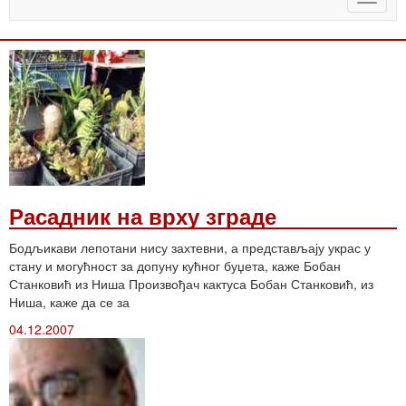
naviga
Расадник на врху зграде
Бодљикави лепотани нису захтевни, а представљају украс у
стану и могућност за допуну кућног буџета, каже Бобан
Станковић из Ниша Произвођач кактуса Бобан Станковић, из
Ниша, каже да се за
04.12.2007