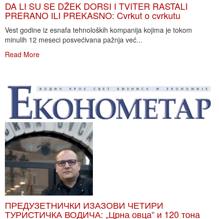
DA LI SU SE DŽEK DORSI I TVITER RASTALI
PRERANO ILI PREKASNO: Cvrkut o cvrkutu
Vest godine iz esnafa tehnoloških kompanija kojima je tokom
minulih 12 meseci posvećivana pažnja već...
Read More
ПРЕДУЗЕТНИЧКИ ИЗАЗОВИ ЧЕТИРИ
ТУРИСТИЧКА ВОДИЧА: „Црна овца“ и 120 тона