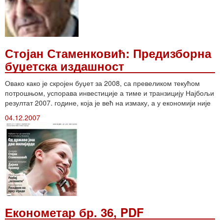
Стојан Стаменковић: Предизборна
буџетска издашност
Овако како је скројен буџет за 2008, са превеликом текућом
потрошњом, успорава инвестиције а тиме и транзицију Најбољи
резултат 2007. године, која је већ на измаку, а у економији није
04.12.2007
Економетар бр. 36, PDF