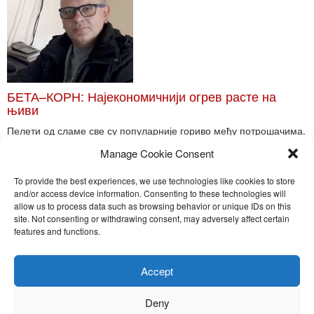
БЕТА–КОРН: Најекономичнији огрев расте на
њиви
Пелети од сламе све су популарније гориво међу потрошачима.
Главне препреке већoj производњи овог ог...
Manage Cookie Consent
Read More
To provide the best experiences, we use technologies like cookies to store
and/or access device information. Consenting to these technologies will
allow us to process data such as browsing behavior or unique IDs on this
site. Not consenting or withdrawing consent, may adversely affect certain
Toggle
features and functions.
naviga
Nira Press d.o.o.
Accept
Sadržaj ovog sajta je zakonom zaštićena intelektualna svojina
preduzeća NiraPress d.o.o. Svako neovlašćeno korišćenje,
Deny
kopiranje, objavljivanje celine ili delova bilo kog proizvoda NiraPress