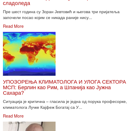
сладоледа
Пре шест година су Зоран Јевтовић и његова три пријатеља
започели посао којим се никада раније нису...
Read More
УПОЗОРЕЊА КЛИМАТОЛОГА И УЛОГА СЕКТОРА
МСП: Берлин као Рим, а Шпанија као Јужна
Сахара?
Ситуација је критична – гласила је једна од порука професорке,
климатолога Лучке Кајфеж Богатај са У...
Read More