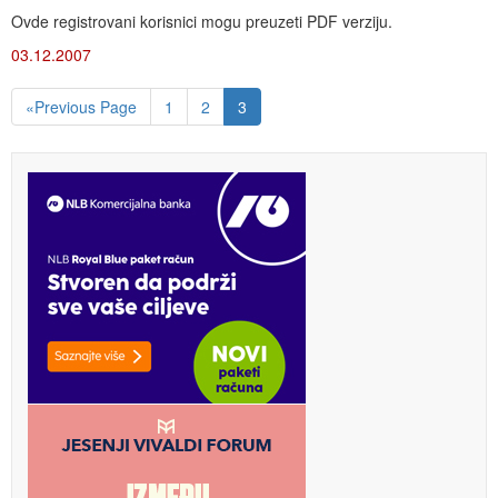
Ovde registrovani korisnici mogu preuzeti PDF verziju.
03.12.2007
«Previous Page
1
2
3