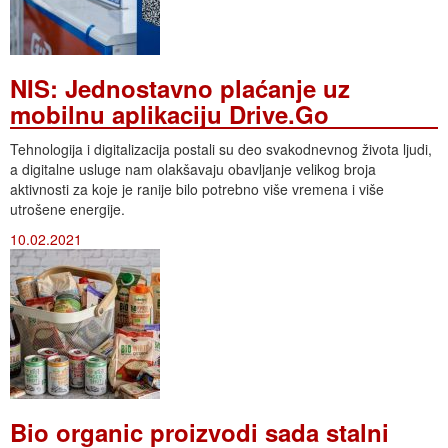
NIS: Jednostavno plaćanje uz
mobilnu aplikaciju Drive.Go
Tehnologija i digitalizacija postali su deo svakodnevnog života ljudi,
a digitalne usluge nam olakšavaju obavljanje velikog broja
aktivnosti za koje je ranije bilo potrebno više vremena i više
utrošene energije.
10.02.2021
Bio organic proizvodi sada stalni