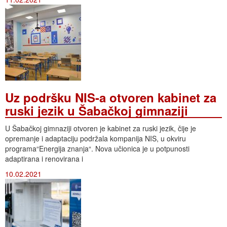
Uz podršku NIS-a otvoren kabinet za
ruski jezik u Šabačkoj gimnaziji
U Šabačkoj gimnaziji otvoren je kabinet za ruski jezik, čije je
opremanje i adaptaciju podržala kompanija NIS, u okviru
programa“Energija znanja“. Nova učionica je u potpunosti
adaptirana i renovirana i
10.02.2021