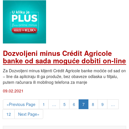
Dozvoljeni minus Crédit Agricole
banke od sada moguće dobiti on-line
Za Dozvoljeni minus klijenti Crédit Agricole banke moćiće od sad on
– line da apliciraju ili ga produže, bez obaveze odlaska u filijalu,
putem računara ili mobilnog telefona za manje
09.02.2021
«Previous Page
1
…
5
6
7
8
9
…
12
Next Page»