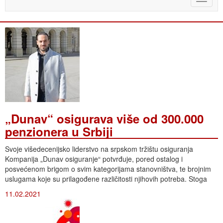
naviga
„Dunav“ osigurava više od 300.000
penzionera u Srbiji
Svoje višedecenijsko liderstvo na srpskom tržištu osiguranja
Kompanija „Dunav osiguranje“ potvrđuje, pored ostalog i
posvećenom brigom o svim kategorijama stanovništva, te brojnim
uslugama koje su prilagođene različitosti njihovih potreba. Stoga
11.02.2021