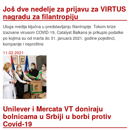
Još dve nedelje za prijavu za VIRTUS
nagradu za filantropiju
Uloga medija ključna u predstavljanju filantropije. Tokom krize
izazvane virusom COVID-19, Catalyst Balkans je prikupio podatke
po kojima su od marta do 31. januara 2021. godine pojedinci,
kompanije i neprofitne
11.02.2021
Unilever i Mercata VT doniraju
bolnicama u Srbiji u borbi protiv
Covid-19