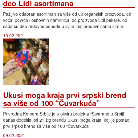
deo Lidl asortimana
Pažljivo odabran asortiman sa više od 60 organskih proizvoda, od
voća, povrća i osnovnih namirnica, do proizvoda Lidl pekare, od
sada su deo redovne ponude u svim Lidl prodavnicama širom
10.02.2021
Ukusi moga kraja prvi srpski brend
sa više od 100 “Čuvarkuća”
Privredna Komora Srbije je u okviru projekta “Stvarano u Srbiji”
danas dodelila još 21 žig brendu Ukusi moga kraja, koji je postao
prvi srpski brend sa više od 100 “Čuvarkuća”
09.02.2021