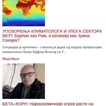
УПОЗОРЕЊА КЛИМАТОЛОГА И УЛОГА СЕКТОРА
МСП: Берлин као Рим, а Шпанија као Јужна
Сахара?
Ситуација је критична – гласила је једна од порука професорке,
климатолога Лучке Кајфеж Богатај са У...
Read More
БЕТА–КОРН: Најекономичнији огрев расте на