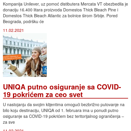
Kompanija Unilever, uz pomoć distibutera Mercata VT obezbedila je
donaciju 16.400 litara proizvoda Domestos Thick Bleach Pine i
Domestos Thick Bleach Atlantic za bolnice širom Srbije. Pored
Beograda, podršku će
11.02.2021
UNIQA putno osiguranje sa COVID-
19 pokrićem za ceo svet
U nastojanju da svojim klijentima omogući bezbrižno putovanje na
bilo koju destinaciju, UNIQA od 1. februara ima u ponudi putno
osiguranje sa COVID-19 pokrićem bez teritorijalnog ograničenja –
za sve
11.02.2021