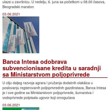
ulaze u završnicu. U nedelju, 6. juna sa početkom u 08.00 časova,
Beogradski maraton
03.06.2021
Banca Intesa odobrava
subvencionisane kredita u saradnji
sa Ministarstvom poljoprivrede
U cilju daljeg razvoja agrara i pružanja dodatnih olakšica u
poslovanju registrovanih poljoprivrednih gazdinstava, Banca Intesa
je i ove godine sa Ministarstvom poljoprivrede, šumarstva i
vodoprivrede potpisala ugovor koji omogućava
03.06.2021