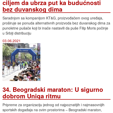
ciljem da ubrza put ka budućnosti
bez duvanskog dima
Saradnjom sa kompanijom KT&G, proizvođačem ovog uređaja,
proširuje se ponuda alternativnih proizvoda bez duvanskog dima za
punoletne pušače koji bi inače nastavili da puše Filip Moris počinje
u Srbiji distribuciju
03.06.2021
34. Beogradski maraton: U sigurno
dobrom Uniqa ritmu
Pripreme za organizaciju jednog od najpoznatijih i najmasovnijih
sportskih događaja na ovim prostorima – Beogradski maraton,