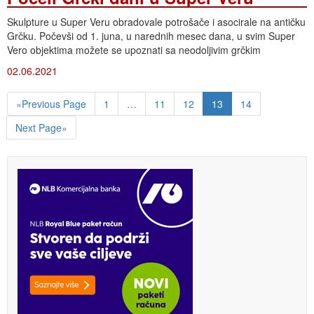
Skulpture u Super Veru obradovale potrošače i asocirale na antičku
Grčku. Počevši od 1. juna, u narednih mesec dana, u svim Super
Vero objektima možete se upoznati sa neodoljivim grčkim
02.06.2021
«Previous Page
1
…
11
12
13
14
Next Page»