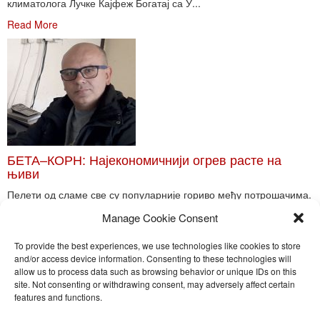
климатолога Лучке Кајфеж Богатај са У...
Read More
БЕТА–КОРН: Најекономичнији огрев расте на
њиви
Пелети од сламе све су популарније гориво међу потрошачима.
Главне препреке већoj производњи овог ог...
Manage Cookie Consent
Read More
To provide the best experiences, we use technologies like cookies to store
and/or access device information. Consenting to these technologies will
allow us to process data such as browsing behavior or unique IDs on this
site. Not consenting or withdrawing consent, may adversely affect certain
Toggle
features and functions.
naviga