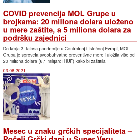
COVID prevencija MOL Grupe u
brojkama: 20 miliona dolara uloženo
u mere zaštite, a 5 miliona dolara za
podršku zajednici
Do kraja 3. talasa pandemije u Centralnoj i Istočnoj Evropi, MOL
Grupa je sprovela sveobuhvatne preventivne mere i uložila više od
20 miliona dolara (6,1 milijardi HUF) kako bi zaštitila
03.06.2021
Mesec u znaku grčkih specijaliteta –
Počeli Grčki dani u Super Veru