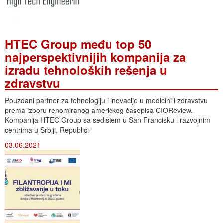
HTEC Group među top 50
najperspektivnijih kompanija za
izradu tehnoloških rešenja u
zdravstvu
Pouzdani partner za tehnologiju i inovacije u medicini i zdravstvu
prema izboru renomiranog američkog časopisa CIOReview.
Kompanija HTEC Group sa sedištem u San Francisku i razvojnim
centrima u Srbiji, Republici
03.06.2021