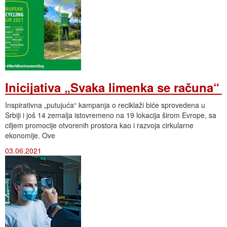
Inicijativa „Svaka limenka se računa“
Inspirativna „putujuća“ kampanja o reciklaži biće sprovedena u
Srbiji i još 14 zemalja istovremeno na 19 lokacija širom Evrope, sa
ciljem promocije otvorenih prostora kao i razvoja cirkularne
ekonomije. Ove
03.06.2021