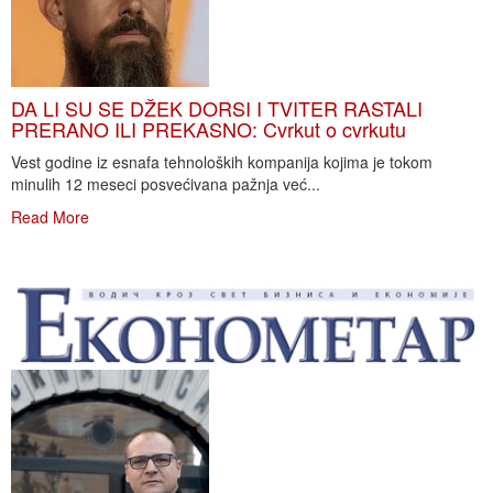
DA LI SU SE DŽEK DORSI I TVITER RASTALI
PRERANO ILI PREKASNO: Cvrkut o cvrkutu
Vest godine iz esnafa tehnoloških kompanija kojima je tokom
minulih 12 meseci posvećivana pažnja već...
Read More