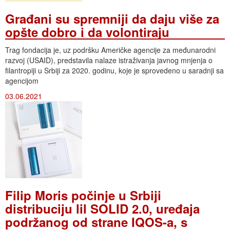
Građani su spremniji da daju više za
opšte dobro i da volontiraju
Trag fondacija je, uz podršku Američke agencije za međunarodni
razvoj (USAID), predstavila nalaze istraživanja javnog mnjenja o
filantropiji u Srbiji za 2020. godinu, koje je sprovedeno u saradnji sa
agencijom
03.06.2021
Filip Moris počinje u Srbiji
distribuciju lil SOLID 2.0, uređaja
podržanog od strane IQOS-a, s