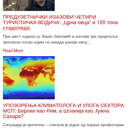
ПРЕДУЗЕТНИЧКИ ИЗАЗОВИ ЧЕТИРИ
ТУРИСТИЧКА ВОДИЧА: „Црна овца“ и 120 тона
сладоледа
Пре шест година су Зоран Јевтовић и његова три пријатеља
започели посао којим се никада раније нису...
Read More
УПОЗОРЕЊА КЛИМАТОЛОГА И УЛОГА СЕКТОРА
МСП: Берлин као Рим, а Шпанија као Јужна
Сахара?
Ситуација је критична – гласила је једна од порука професорке,