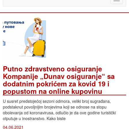
naviga
Putno zdravstveno osiguranje
Kompanije „Dunav osiguranje“ sa
dodatnim pokrićem za kovid 19 i
popustom na online kupovinu
U susret predstojećoj sezoni odmora, veliki broj sugrađana,
podstaknut povoljnijim brojevima koji se odnose na stopu
obolevanja od koronavirusa, odlučio je da ove godine turistički
otputuje u inostranstvo. Kako biste
04.06.2021