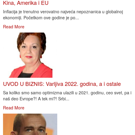
Kina, Amerika i EU
Inflacija je trenutno verovatno najveća nepoznanica u globalnoj
ekonomiji. Početkom ove godine je po...
Read More
UVOD U BIZNIS: Varljiva 2022. godina, a i ostale
Sa koliko smo samo optimizma ulazili u 2021. godinu, ceo svet, pa i
naš deo Evrope?! A tek mi?! Srbi...
Read More