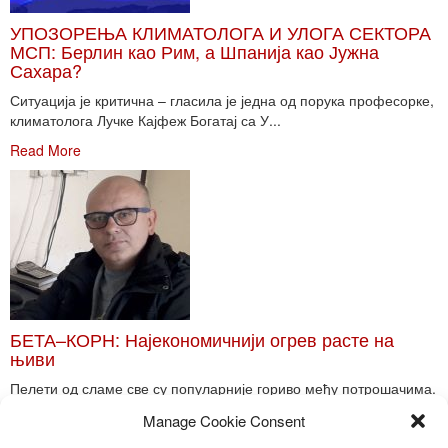
УПОЗОРЕЊА КЛИМАТОЛОГА И УЛОГА СЕКТОРА
МСП: Берлин као Рим, а Шпанија као Јужна
Сахара?
Ситуација је критична – гласила је једна од порука професорке,
климатолога Лучке Кајфеж Богатај са У...
Read More
БЕТА–КОРН: Најекономичнији огрев расте на
њиви
Пелети од сламе све су популарније гориво међу потрошачима.
Главне препреке већoj производњи овог ог...
Manage Cookie Consent
Read More