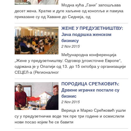
Модна кућа „Гани” запошљава
десет жена. Кратке и дуге хаљине од конопље и памука
приказане су од Хаване до Сиднеја, од
ЖЕНЕ У ПРЕДУЗЕТНИШТВУ:
Јача подршка женском
бизнису
2 Nov 2015
Међународна конференција
„Жене у предузетништву: Одговор југоисточне Европе“,
одржана је у Опатији од 13. до 15 октобра у организацији
СЕЦЕЛ-а (Регионалног
ПОРОДИЦА СРЕЋКОВИЋ:
Дрвене играчке постале су
бизнис
2 Nov 2015
Верица и Марко Срећковић ушли
су у предузетничке воде тек пре три године и осмислили
нови посао којим ће се бавити