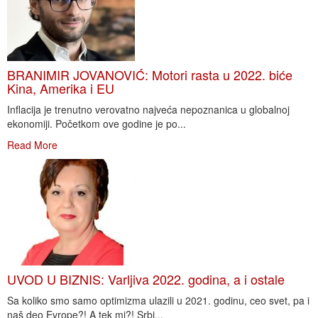
BRANIMIR JOVANOVIĆ: Motori rasta u 2022. biće
Kina, Amerika i EU
Inflacija je trenutno verovatno najveća nepoznanica u globalnoj
ekonomiji. Početkom ove godine je po...
Read More
UVOD U BIZNIS: Varljiva 2022. godina, a i ostale
Sa koliko smo samo optimizma ulazili u 2021. godinu, ceo svet, pa i
naš deo Evrope?! A tek mi?! Srbi...