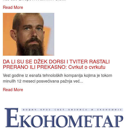
Read More
DA LI SU SE DŽEK DORSI I TVITER RASTALI
PRERANO ILI PREKASNO: Cvrkut o cvrkutu
Vest godine iz esnafa tehnoloških kompanija kojima je tokom
minulih 12 meseci posvećivana pažnja već...
Read More