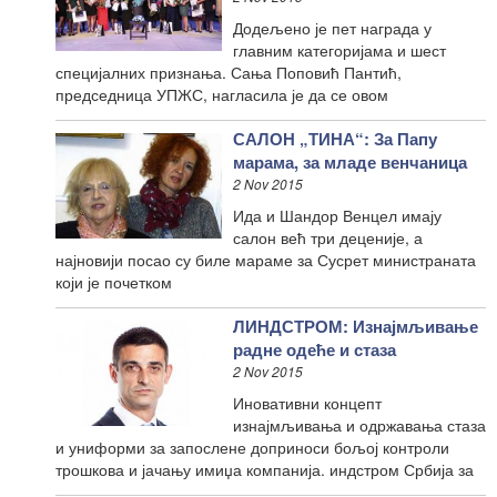
Додељено је пет награда у
главним категоријама и шест
специјалних признања. Сања Поповић Пантић,
председница УПЖС, нагласила је да се овом
САЛОН „ТИНА“: За Папу
марама, за младе венчаница
2 Nov 2015
Ида и Шандор Венцел имају
салон већ три деценије, а
најновији посао су биле мараме за Сусрет министраната
који је почетком
ЛИНДСТРОМ: Изнајмљивање
радне одеће и стаза
2 Nov 2015
Иновативни концепт
изнајмљивања и одржавања стаза
и униформи за запослене доприноси бољој контроли
трошкова и јачању имиџа компанија. индстром Србија за