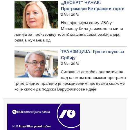
„ДЕСЕРТ“ ЧАЧАК:
Програмери ће правити торте
2 Nov 2015
На најновијем сајму ИБА у
Минхену била је изложена мини
линија за производњу торти: машина сама разбија јаја,
одваја жуманца од
ТРАНЗИЦИЈА: Грчке поуке за
Србију
2 Nov 2015
Ликовање домаћих аналитичара
над сломом економског програма
грчке Сиризе праћено је нескривеним претњама свакоме
ко је склон да подржи Варуфакисове идеје