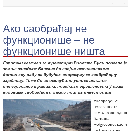
naviga
Ако саобраћај не
функционише – не
функционише ништа
Европски комесар за транспорт Виолета Булц позвала је
земље западног Балкана да својим активностима
допринесу раду на будућем споразуму за саобраћајну
заједницу. Тиме би се омогућило успостављање
интегрисаног тржишта, повећање ефикасности у свим
видовима саобраћаја и лакши прилив инвестиција
Унапређење
повезаности
земаља западног
Балкана
међусобно, као и
са Европском