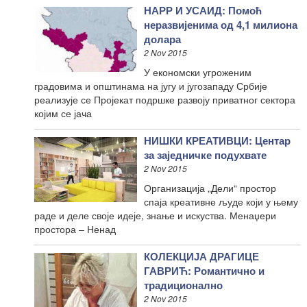
НАРР И УСАИД: Помоћ
неразвијенима од 4,1 милиона
долара
2 Nov 2015
У економски угроженим
градовима и општинама на југу и југозападу Србије
реализује се Пројекат подршке развоју приватног сектора
којим се јача
НИШКИ КРЕАТИВЦИ: Центар
за заједничке подухвате
2 Nov 2015
Организација „Дели“ простор
спаја креативне људе који у њему
раде и деле своје идеје, знање и искуства. Менаџери
простора – Ненад
КОЛЕКЦИЈА ДРАГИЦЕ
ГАВРИЋ: Романтично и
традиционално
2 Nov 2015