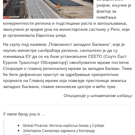
унијом, кључни је
фактор за
повећање
конкурентности региона и подстицање раста и запошљавања,
закључено је крајем јуна на министарском састанку у Риги, који
је организовала Европска унија.
На скупу под називом „Повезаност западног Балкана“, који је
окупио министре саобраћаја региона, саопштено је да су
очекивања ЕУ да се на бази установљене СЕЕТО (Соутх Еаст
Еуропе Транспорт Обсерваторy) свеобухватне мреже постигне
Споразум о главној регионалној мрежи за западни Балкан. Тиме
ће бити дефинисан приступ за одређивање приоритетних
пројеката на Главној мрежи која повезује престонице земаља
западног Балкана, главне економске центре и веће луке.
Опширније у штампаном издању
У овом броју још и …
Global Finance: Интеза најбоља банка у Србији
Јубиларна Синергија одржана у Београду