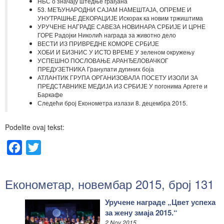
НБС о значају штедње грађана
53. МЕЂУНАРОДНИ САЈАМ НАМЕШТАЈА, ОПРЕМЕ И
УНУТРАШЊЕ ДЕКОРАЦИЈЕ Искорак ка новим тржиштима
УРУЧЕНЕ НАГРАДЕ САВЕЗА НОВИНАРА СРБИЈЕ И ЦРНЕ
ГОРЕ Радојки Николић награда за животно дело
ВЕСТИ ИЗ ПРИВРЕДНЕ КОМОРЕ СРБИЈЕ
ХОБИ И БИЗНИС У ИСТО ВРЕМЕ У зеленом окружењу
УСПЕШНО ПОСЛОВАЊЕ АРАНЂЕЛОВАЧКОГ
ПРЕДУЗЕТНИКА Гранулати дугиних боја
АТЛАНТИК ГРУПА ОРГАНИЗОВАЛА ПОСЕТУ ИЗОЛИ ЗА
ПРЕДСТАВНИКЕ МЕДИЈА ИЗ СРБИЈЕ У погонима Аргете и
Баркафе
Следећи број Економетра излази 8. децембра 2015.
Podelite ovaj tekst:
Facebook
Twitter
Економетар, новембар 2015, број 131
Уручене награде „Цвет успеха
за жену змаја 2015.“
2 Nov 2015