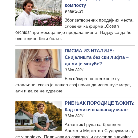
компосту
9 Mar 2021
Због затворених продајних места,
словеначка фирма „Ocean
orchids“ три месеца није продала ништа. Надају се да ће
ове године бити боље.
ПИСМА ИЗ ИТАЛИЈЕ:
Скијалишта без ски лифта –
да ли је могуће?
9 Mar 2021
Без обзира на стеге које су
стављене, свако је нашао свој начин да испоштује мере,
али и да се не одрекне
РИБЊАК ПОРОДИЦЕ ЂОКИЋ:
Кад велики спашавају мале
9 Mar 2021
Атлантик Група са брендом
Аргета и Меркатор-С удружили су
се у пројекту „Подржавамо локално“ и откупили значајну