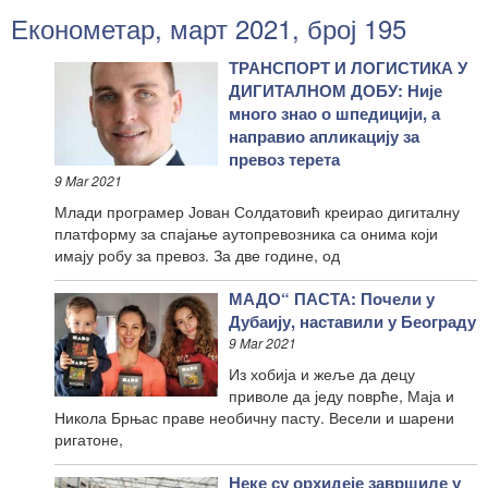
Економетар, март 2021, број 195
ТРАНСПОРТ И ЛОГИСТИКА У
ДИГИТАЛНОМ ДОБУ: Није
много знао о шпедицији, а
направио апликацију за
превоз терета
9 Mar 2021
Млади програмер Јован Солдатовић креирао дигиталну
платформу за спајање аутопревозника са онима који
имају робу за превоз. За две године, од
МАДО“ ПАСТА: Почели у
Дубаију, наставили у Београду
9 Mar 2021
Из хобија и жеље да децу
приволе да једу поврће, Маја и
Никола Брњас праве необичну пасту. Весели и шарени
ригатоне,
Неке су орхидеје завршиле у