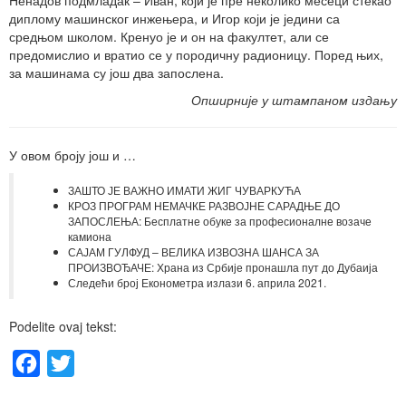
диплому машинског инжењера, и Игор који је једини са
средњом школом. Кренуо је и он на факултет, али се
предомислио и вратио се у породичну радионицу. Поред њих,
за машинама су још два запослена.
Опширније у штампаном издању
У овом броју још и …
ЗАШТО ЈЕ ВАЖНО ИМАТИ ЖИГ ЧУВАРКУЋА
КРОЗ ПРОГРАМ НЕМАЧКЕ РАЗВОЈНЕ САРАДЊЕ ДО
ЗАПОСЛЕЊА: Бесплатне обуке за професионалне возаче
камиона
САЈАМ ГУЛФУД – ВЕЛИКА ИЗВОЗНА ШАНСА ЗА
ПРОИЗВОЂАЧЕ: Храна из Србије пронашла пут до Дубаија
Следећи број Економетра излази 6. априла 2021.
Podelite ovaj tekst:
Facebook
Twitter