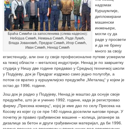
надомак
Куршумлије,
дипломирани
машински
инжењери,
могли су да
Браћа Симићи са запосленима (слева надесно):
Небојша Симић, Немања Симић, Раде Лукић,
раде у просвети
Влада Јовановић, Предраг Симић, Игор Симић,
и да не брину
Иван Симић, Ненад Симић
много за своју
егзистенцију, али они су своје професионалне путеве усмерили
ка тежој области – металској индустрији. Ненад је по завршетку
студија у Нишу две године предавао у Средњој техничкој школи
у Подујеву, док је Предраг издржао само једно полугође, а
потом се вратио у куршумлијско предузеће „Металац“ у којем је
остао до 1996. године.
Још док је радио у Подујеву, Ненад је маштао да оснује своје
предузеће, што је и учинио 1992. године, када је регистровао
фирму „Пресека комерц“, којој је име дао по селу Пресека на
Косову из којег су се пре 140 година доселили његови преци. У
почетку је правио грађевинске машине – колица, јапанере за
дизалице за бетон и други грађевински материјал, да би 1996.
године прешао на производњу прикључних пољопривредних