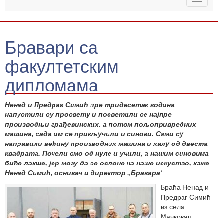
naviga
Бравари са
факултетским
дипломама
Ненад и Предраг Симић пре тридесетак година
напустили су просвету и посветили се најпре
производњи грађевинских, а потом пољопривредних
машина, сада им се прикључили и синови. Сами су
направили већину производних машина и халу од двеста
квадрата. Почели смо од нуле и учили, а нашим синовима
биће лакше, јер могу да се ослоне на наше искуство, каже
Ненад Симић, оснивач и директор „Бравара“
Браћа Ненад и
Предраг Симић
из села
Мачковац