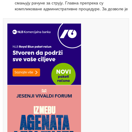
смањују рачуне за струју. Главна препрека су
компликоване административне процедуре. За дозволе је