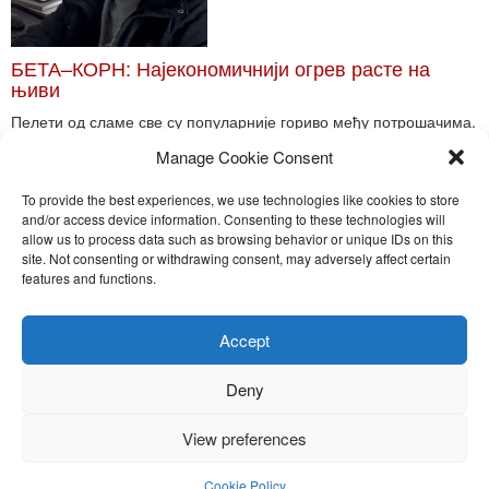
БЕТА–КОРН: Најекономичнији огрев расте на
њиви
Пелети од сламе све су популарније гориво међу потрошачима.
Главне препреке већoj производњи овог ог...
Manage Cookie Consent
Read More
To provide the best experiences, we use technologies like cookies to store
and/or access device information. Consenting to these technologies will
allow us to process data such as browsing behavior or unique IDs on this
site. Not consenting or withdrawing consent, may adversely affect certain
Toggle
features and functions.
naviga
Nira Press d.o.o.
Accept
Sadržaj ovog sajta je zakonom zaštićena intelektualna svojina
preduzeća NiraPress d.o.o. Svako neovlašćeno korišćenje,
Deny
kopiranje, objavljivanje celine ili delova bilo kog proizvoda NiraPress
d.o.o. je kažnjivo po zakonu.
View preferences
Cookie Policy