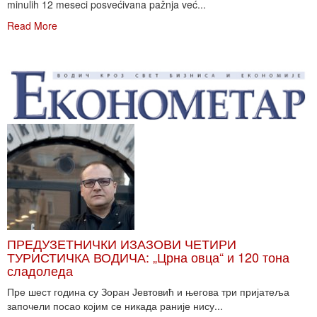
minulih 12 meseci posvećivana pažnja već...
Read More
ПРЕДУЗЕТНИЧКИ ИЗАЗОВИ ЧЕТИРИ
ТУРИСТИЧКА ВОДИЧА: „Црна овца“ и 120 тона
сладоледа
Пре шест година су Зоран Јевтовић и његова три пријатеља
започели посао којим се никада раније нису...