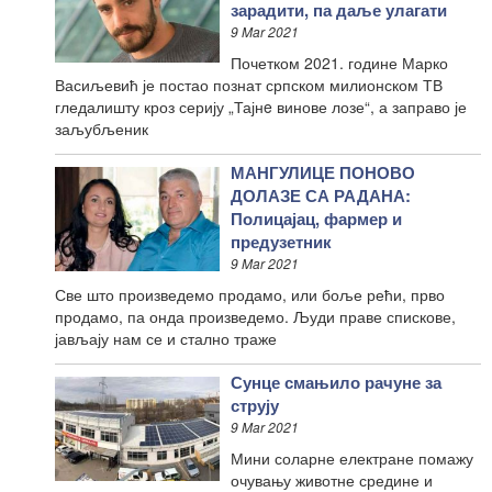
зарадити, па даље улагати
9 Mar 2021
Почетком 2021. године Марко
Васиљевић је постао познат српском милионском ТВ
гледалишту кроз серију „Тајнe винове лозе“, а заправо је
заљубљеник
МАНГУЛИЦЕ ПОНОВО
ДОЛАЗЕ СА РАДАНА:
Полицајац, фармер и
предузетник
9 Mar 2021
Све што произведемо продамо, или боље рећи, прво
продамо, па онда произведемо. Људи праве спискове,
јављају нам се и стално траже
Сунце смањило рачуне за
струју
9 Mar 2021
Мини соларне електране помажу
очувању животне средине и