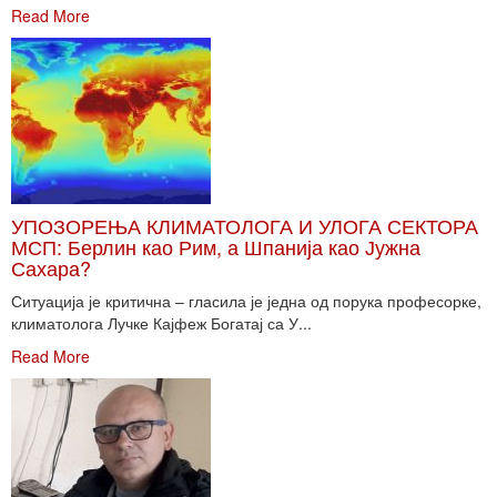
Read More
УПОЗОРЕЊА КЛИМАТОЛОГА И УЛОГА СЕКТОРА
МСП: Берлин као Рим, а Шпанија као Јужна
Сахара?
Ситуација је критична – гласила је једна од порука професорке,
климатолога Лучке Кајфеж Богатај са У...
Read More