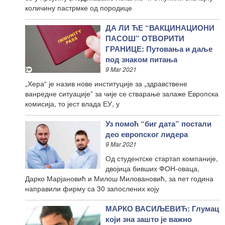
количину пастрмке од породице
ДА ЛИ ЋЕ “ВАКЦИНАЦИОНИ
ПАСОШ” ОТВОРИТИ
ГРАНИЦЕ: Путовања и даље
под знаком питања
9 Mar 2021
„Хера“ је назив нове институције за „здравствене
ванредне ситуације” за чије се стварање залаже Европска
комисија, то јест влада ЕУ, у
Уз помоћ “биг дата” постали
део европског лидера
9 Mar 2021
Од студентске стартап компаније,
двојица бивших ФОН-оваца,
Дарко Марјановић и Милош Миловановић, за пет година
направили фирму са 30 запослених коју
МАРКО ВАСИЉЕВИЋ: Глумац
који зна зашто је важно