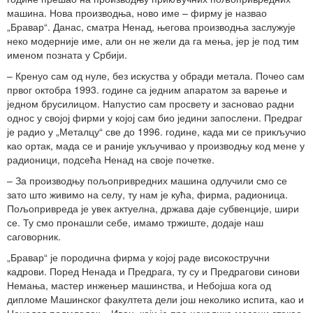
машина. Нова производња, ново име – фирму је назвао
„Бравар“. Данас, сматра Ненад, његова производња заслужује
неко модерније име, али он не жели да га мења, јер је под тим
именом позната у Србији.
– Кренуо сам од нуле, без искуства у обради метала. Почео сам
првог октобра 1993. године са једним апаратом за варење и
једном брусилицом. Напустио сам просвету и засновао радни
однос у својој фирми у којој сам био једини запослени. Предраг
је радио у „Металцу“ све до 1996. године, када ми се прикључио
као ортак, мада се и раније укључивао у производњу код мене у
радионици, подсећа Ненад на своје почетке.
– За производњу пољопривредних машина одлучили смо се
зато што живимо на селу, ту нам је кућа, фирма, радионица.
Пољопривреда је увек актуелна, држава даје субвенције, шири
се. Ту смо пронашли себе, имамо тржиште, додаје наш
саговорник.
„Бравар“ је породична фирма у којој раде високостручни
кадрови. Поред Ненада и Предрага, ту су и Предрагови синови
Немања, мастер инжењер машинства, и Небојша кога од
дипломе Машинског факултета дели још неколико испита, као и
Ненадов подмладак – Иван, који је пре неколико месеци стекао