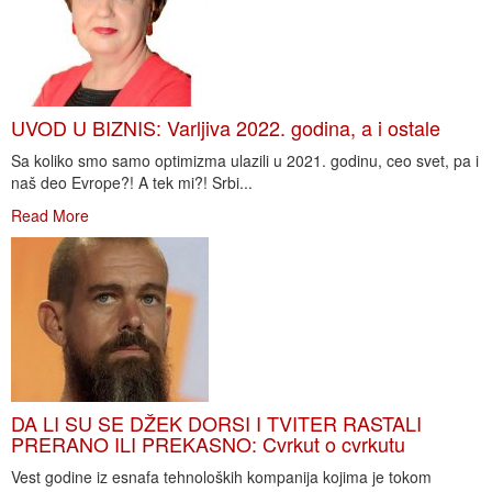
UVOD U BIZNIS: Varljiva 2022. godina, a i ostale
Sa koliko smo samo optimizma ulazili u 2021. godinu, ceo svet, pa i
naš deo Evrope?! A tek mi?! Srbi...
Read More
DA LI SU SE DŽEK DORSI I TVITER RASTALI
PRERANO ILI PREKASNO: Cvrkut o cvrkutu
Vest godine iz esnafa tehnoloških kompanija kojima je tokom