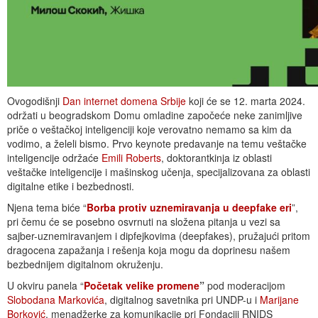
Ovogodišnji
Dan internet domena Srbije
koji će se 12. marta 2024.
održati u beogradskom Domu omladine započeće neke zanimljive
priče o veštačkoj inteligenciji koje verovatno nemamo sa kim da
vodimo, a želeli bismo. Prvo keynote predavanje na temu veštačke
inteligencije održaće
Emili Roberts
, doktorantkinja iz oblasti
veštačke inteligencije i mašinskog učenja, specijalizovana za oblasti
digitalne etike i bezbednosti.
Njena tema biće “
Borba protiv uznemiravanja u deepfake eri
”,
pri čemu će se posebno osvrnuti na složena pitanja u vezi sa
sajber-uznemiravanjem i dipfejkovima (deepfakes), pružajući pritom
dragocena zapažanja i rešenja koja mogu da doprinesu našem
bezbednijem digitalnom okruženju.
U okviru panela “
Početak velike promene
”
pod moderacijom
Slobodana Markovića
, digitalnog savetnika pri UNDP-u i
Marijane
Borković
, menadžerke za komunikacije pri Fondaciji RNIDS