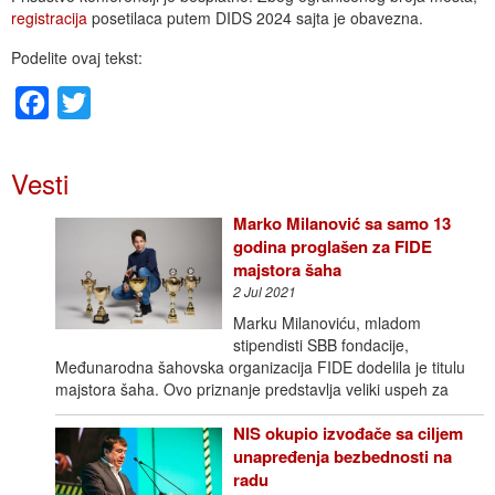
registracija
posetilaca putem DIDS 2024 sajta je obavezna.
Podelite ovaj tekst:
Facebook
Twitter
Vesti
Marko Milanović sa samo 13
godina proglašen za FIDE
majstora šaha
2 Jul 2021
Marku Milanoviću, mladom
stipendisti SBB fondacije,
Međunarodna šahovska organizacija FIDE dodelila je titulu
majstora šaha. Ovo priznanje predstavlja veliki uspeh za
NIS okupio izvođače sa cilјem
unapređenja bezbednosti na
radu