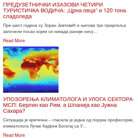
ПРЕДУЗЕТНИЧКИ ИЗАЗОВИ ЧЕТИРИ
ТУРИСТИЧКА ВОДИЧА: „Црна овца“ и 120 тона
сладоледа
Пре шест година су Зоран Јевтовић и његова три пријатеља
започели посао којим се никада раније нису...
Read More
УПОЗОРЕЊА КЛИМАТОЛОГА И УЛОГА СЕКТОРА
МСП: Берлин као Рим, а Шпанија као Јужна
Сахара?
Ситуација је критична – гласила је једна од порука професорке,
климатолога Лучке Кајфеж Богатај са У...
Read More