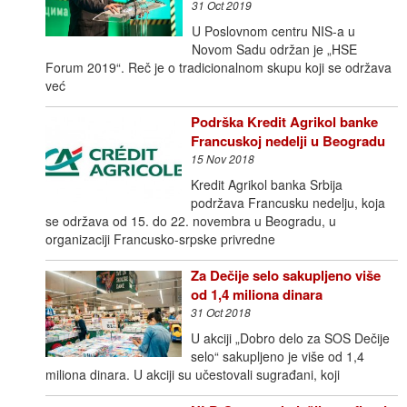
31 Oct 2019
U Poslovnom centru NIS-a u
Novom Sadu održan je „HSE
Forum 2019“. Reč je o tradicionalnom skupu koji se održava
već
Podrška Kredit Agrikol banke
Francuskoj nedelji u Beogradu
15 Nov 2018
Kredit Agrikol banka Srbija
podržava Francusku nedelju, koja
se održava od 15. do 22. novembra u Beogradu, u
organizaciji Francusko-srpske privredne
Za Dečije selo sakupljeno više
od 1,4 miliona dinara
31 Oct 2018
U akciji „Dobro delo za SOS Dečije
selo“ sakupljeno je više od 1,4
miliona dinara. U akciji su učestovali sugrađani, koji