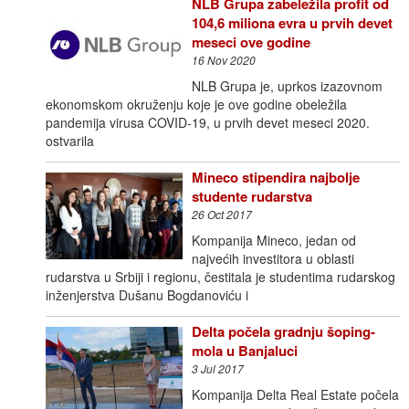
NLB Grupa zabeležila profit od
104,6 miliona evra u prvih devet
meseci ove godine
16 Nov 2020
NLB Grupa je, uprkos izazovnom
ekonomskom okruženju koje je ove godine obeležila
pandemija virusa COVID-19, u prvih devet meseci 2020.
ostvarila
Mineco stipendira najbolje
studente rudarstva
26 Oct 2017
Kompanija Mineco, jedan od
najvećih investitora u oblasti
rudarstva u Srbiji i regionu, čestitala je studentima rudarskog
inženjerstva Dušanu Bogdanoviću i
Delta počela gradnju šoping-
mola u Banjaluci
3 Jul 2017
Kompanija Delta Real Estate počela