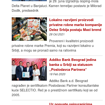
je 29. juna izgradnju šoping-mola
Delta Planet u Banjaluci. Kamen temeljac postavio je Milorad
Dodik, predsednik
Lokalno razvijeni proizvodi
privatne robne marke kompanije
Delez Srbija postaju Maxi brend
28 Oct 2021
Provereni i kvalitetni proizvodi
privatne robne marke Premia, koji su razvijeni lokalno u
Srbiji, a mogu se pronaći samo na rafovima
Addiko Bank Beograd jedina
banka u Srbiji sa statusom
„Poslodavca Partnera“
18 Feb 2020
Addiko Bank a.d. Beograd
nagrađen je sertifikatom Poslodavac Partner konsultantske
kuće SELECTIO. Reč je o prestižnom sertifikatu koji se od
2005.
Uz popuste osiguranicima