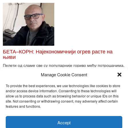
БЕТА–КОРН: Најекономичнији огрев расте на
њиви
Пелети од сламе све су популарније гориво међу потрошачима.
Главне препреке већoj производњи овог ог...
Manage Cookie Consent
Read More
To provide the best experiences, we use technologies like cookies to store
and/or access device information. Consenting to these technologies will
allow us to process data such as browsing behavior or unique IDs on this
site. Not consenting or withdrawing consent, may adversely affect certain
Toggle
features and functions.
naviga
Nira Press d.o.o.
Accept
Sadržaj ovog sajta je zakonom zaštićena intelektualna svojina