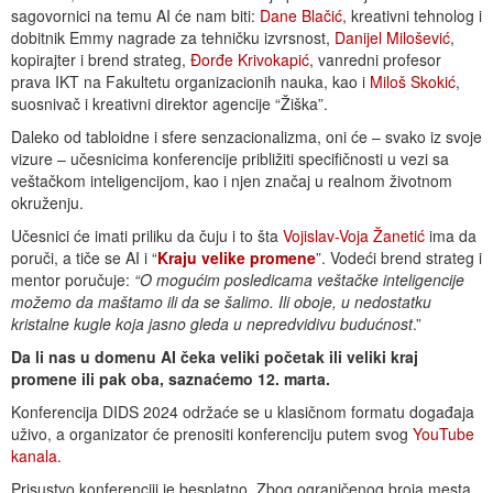
sagovornici na temu AI će nam biti:
Dane Blačić
, kreativni tehnolog i
dobitnik Emmy nagrade za tehničku izvrsnost,
Danijel Milošević
,
kopirajter i brend strateg,
Đorđe Krivokapić
, vanredni profesor
prava IKT na Fakultetu organizacionih nauka, kao i
Miloš Skokić
,
suosnivač i kreativni direktor agencije “Žiška”.
Daleko od tabloidne i sfere senzacionalizma, oni će – svako iz svoje
vizure – učesnicima konferencije približiti specifičnosti u vezi sa
veštačkom inteligencijom, kao i njen značaj u realnom životnom
okruženju.
Učesnici će imati priliku da čuju i to šta
Vojislav-Voja Žanetić
ima da
poruči, a tiče se AI i “
Kraju velike promene
”. Vodeći brend strateg i
mentor poručuje:
“O mogućim posledicama veštačke inteligencije
možemo da maštamo ili da se šalimo. Ili oboje, u nedostatku
kristalne kugle koja jasno gleda u nepredvidivu budućnost
.”
Da li nas u domenu AI čeka veliki početak ili veliki kraj
promene ili pak oba, saznaćemo 12. marta.
Konferencija DIDS 2024 održaće se u klasičnom formatu događaja
uživo, a organizator će prenositi konferenciju putem svog
YouTube
kanala
.
Prisustvo konferenciji je besplatno. Zbog ograničenog broja mesta,