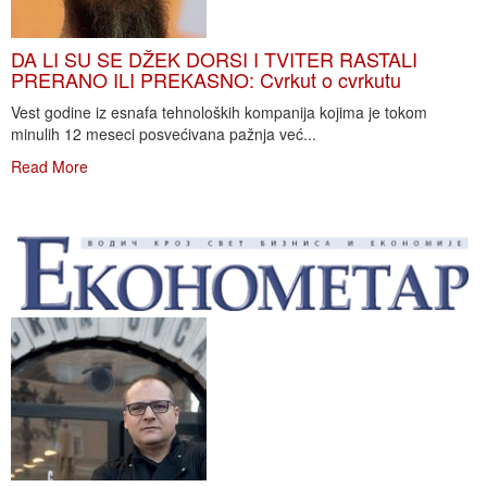
DA LI SU SE DŽEK DORSI I TVITER RASTALI
PRERANO ILI PREKASNO: Cvrkut o cvrkutu
Vest godine iz esnafa tehnoloških kompanija kojima je tokom
minulih 12 meseci posvećivana pažnja već...
Read More