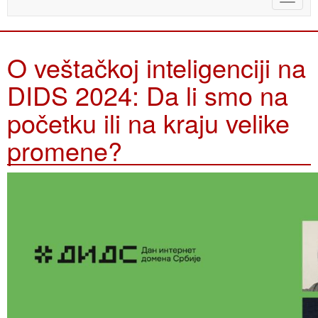
naviga
O veštačkoj inteligenciji na
DIDS 2024: Da li smo na
početku ili na kraju velike
promene?