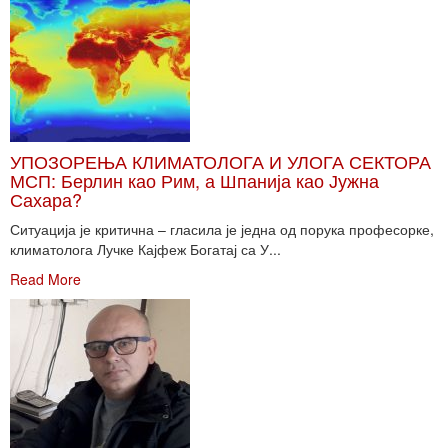
УПОЗОРЕЊА КЛИМАТОЛОГА И УЛОГА СЕКТОРА
МСП: Берлин као Рим, а Шпанија као Јужна
Сахара?
Ситуација је критична – гласила је једна од порука професорке,
климатолога Лучке Кајфеж Богатај са У...
Read More