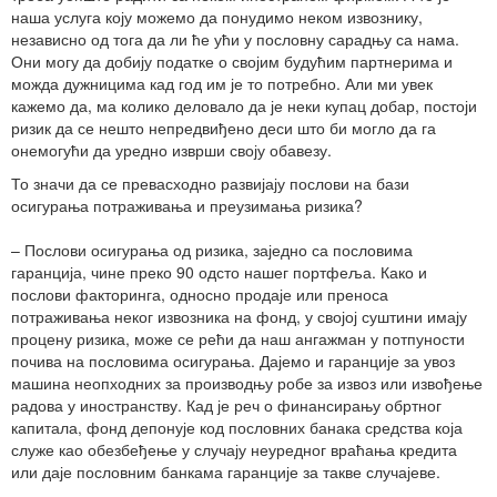
наша услуга коју можемо да понудимо неком извознику,
независно од тога да ли ће ући у пословну сарадњу са нама.
Они могу да добију податке о својим будућим партнерима и
можда дужницима кад год им је то потребно. Али ми увек
кажемо да, ма колико деловало да је неки купац добар, постоји
ризик да се нешто непредвиђено деси што би могло да га
онемогући да уредно изврши своју обавезу.
То значи да се превасходно развијају послови на бази
осигурања потраживања и преузимања ризика?
– Послови осигурања од ризика, заједно са пословима
гаранција, чине преко 90 одсто нашег портфеља. Како и
послови факторинга, односно продаје или преноса
потраживања неког извозника на фонд, у својој суштини имају
процену ризика, може се рећи да наш ангажман у потпуности
почива на пословима осигурања. Дајемо и гаранције за увоз
машина неопходних за производњу робе за извоз или извођење
радова у иностранству. Кад је реч о финансирању обртног
капитала, фонд депонује код пословних банака средства која
служе као обезбеђење у случају неуредног враћања кредита
или даје пословним банкама гаранције за такве случајеве.