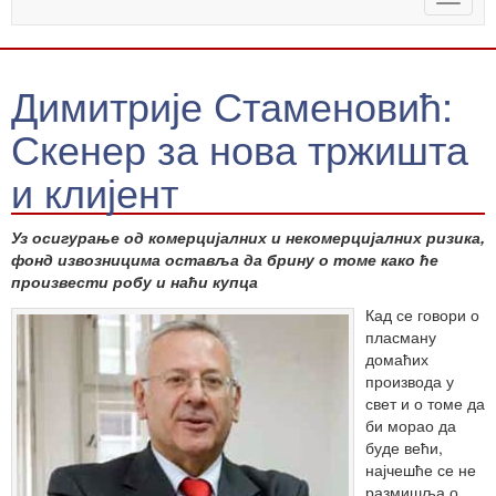
naviga
Димитрије Стаменовић:
Скенер за нова тржишта
и клијент
Уз осигурање од комерцијалних и некомерцијалних ризика,
фонд извозницима оставља да брину о томе како ће
произвести робу и наћи купца
Кад се говори о
пласману
домаћих
производа у
свет и о томе да
би морао да
буде већи,
најчешће се не
размишља о