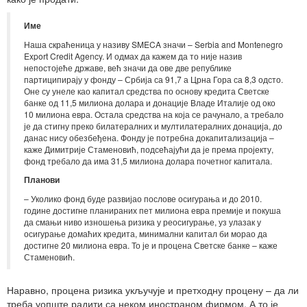
Име
Наша скраћеница у називу SMECA значи – Serbia and Montenegro
Export Credit Agency. И одмах да кажем да то није назив
непостојеће државе, већ значи да ове две републике
партиципирају у фонду – Србија са 91,7 а Црна Гора са 8,3 одсто.
Оне су унеле као капитал средства по основу кредита Светске
банке од 11,5 милиона долара и донације Владе Италије од око
10 милиона евра. Остала средства на која се рачунало, а требало
је да стигну преко билатералних и мултилатералних донација, до
данас нису обезбеђена. Фонду је потребна докапитализација –
каже Димитрије Стаменовић, подсећајући да је према пројекту,
фонд требало да има 31,5 милиона долара почетног капитала.
Планови
– Уколико фонд буде развијао послове осигурања и до 2010.
године достигне планираних пет милиона евра премије и покуша
да смањи ниво изношења ризика у реосигурање, уз улазак у
осигурање домаћих кредита, минимални капитал би морао да
достигне 20 милиона евра. То је и процена Светске банке – каже
Стаменовић.
Наравно, процена ризика укључује и претходну процену – да ли
треба уопште радити са неком иностраном фирмом. А то је