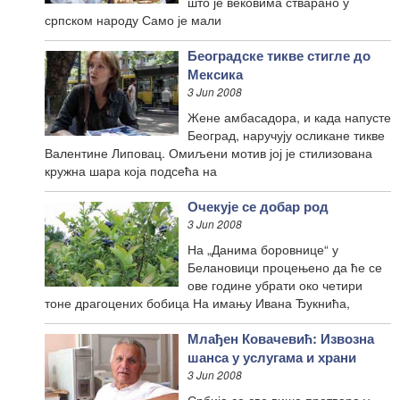
што је вековима стварано у
српском народу Само је мали
Београдске тикве стигле до
Мексика
3 Jun 2008
Жене амбасадора, и када напусте
Београд, наручују осликане тикве
Валентине Липовац. Омиљени мотив јој је стилизована
кружна шара која подсећа на
Очекује се добар род
3 Jun 2008
На „Данима боровнице“ у
Белановици процењено да ће се
ове године убрати око четири
тоне драгоцених бобица На имању Ивана Ђукнића,
Млађен Ковачевић: Извозна
шанса у услугама и храни
3 Jun 2008
Србија се све више претвара у