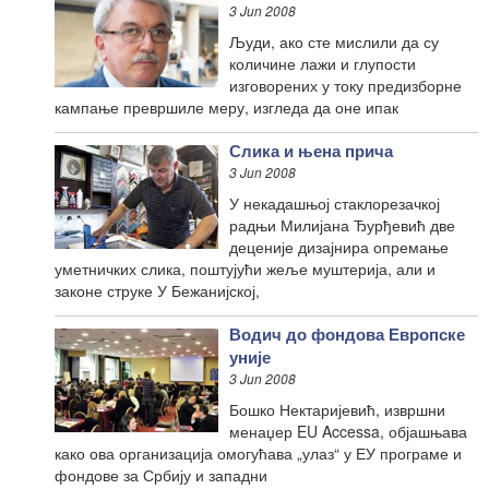
3 Jun 2008
Људи, ако сте мислили да су
количине лажи и глупости
изговорених у току предизборне
кампање превршиле меру, изгледа да оне ипак
Слика и њена прича
3 Jun 2008
У некадашњој стаклорезачкој
радњи Милијана Ђурђевић две
деценије дизајнира опремање
уметничких слика, поштујући жеље муштерија, али и
законе струке У Бежанијској,
Водич до фондова Европске
уније
3 Jun 2008
Бошко Нектаријевић, извршни
менаџер EU Accessa, објашњава
како ова организација омогућава „улаз“ у ЕУ програме и
фондове за Србију и западни