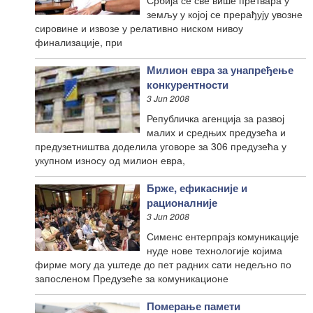
земљу у којој се прерађују увозне
сировине и извозе у релативно ниском нивоу
финализације, при
Милион евра за унапређење
конкурентности
3 Jun 2008
Републичка агенција за развој
малих и средњих предузећа и
предузетништва доделила уговоре за 306 предузећа у
укупном износу од милион евра,
Брже, ефикасније и
рационалније
3 Jun 2008
Сименс ентерпрајз комуникације
нуде нове технологије којима
фирме могу да уштеде до пет радних сати недељно по
запосленом Предузеће за комуникационе
Померање памети