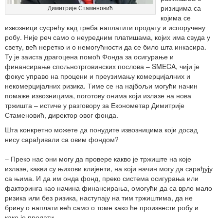
ризицима са
Димитрије Стаменовић
којима се
извозници сусрећу кад треба наплатити продату и испоручену
робу. Није реч само о неуредним платишама, којих има свуда у
свету, већ неретко и о немогућности да се било шта инкасира.
Ту је заиста драгоцена помоћ Фонда за осигурање и
финансирање спољнотрговинских послова – SMECA, чији је
фокус управо на процени и преузимању комерцијалних и
некомерцијалних ризика. Тиме се на најбољи могући начин
помаже извозницима, поготову онима који излазе на нова
тржишта – истиче у разговору за Економетар Димитрије
Стаменовић, директор овог фонда.
Шта конкретно можете да понудите извозницима који досад
нису сарађивали са овим фондом?
– Преко нас они могу да провере какво је тржиште на које
излазе, какви су њихови клијенти, на који начин могу да сарађују
са њима. И да им онда фонд, преко система осигурања или
факторинга као начина финансирања, омогући да са врло мало
ризика или без ризика, наступају на тим тржиштима, да не
брину о наплати већ само о томе како ће произвести робу и
како је продати.