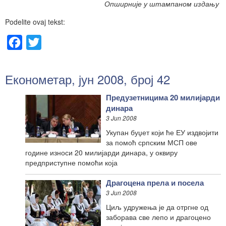
Опширније у штампаном издању
Podelite ovaj tekst:
Facebook
Twitter
Економетар, јун 2008, број 42
Предузетницима 20 милијарди
динара
3 Jun 2008
Укупан буџет који ће ЕУ издвојити
за помоћ српским МСП ове
године износи 20 милијарди динара, у оквиру
предприступне помоћи која
Драгоцена прела и посела
3 Jun 2008
Циљ удружења је да отргне од
заборава све лепо и драгоцено