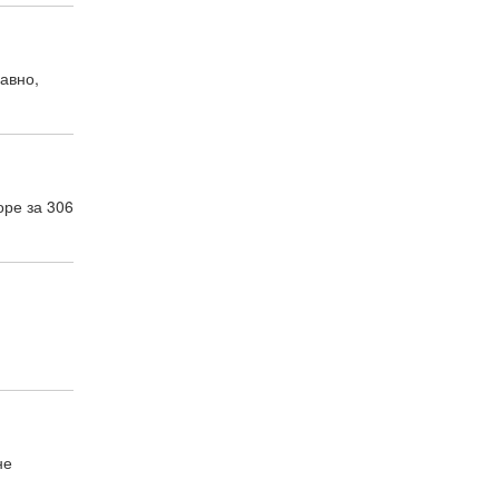
авно,
оре за 306
не