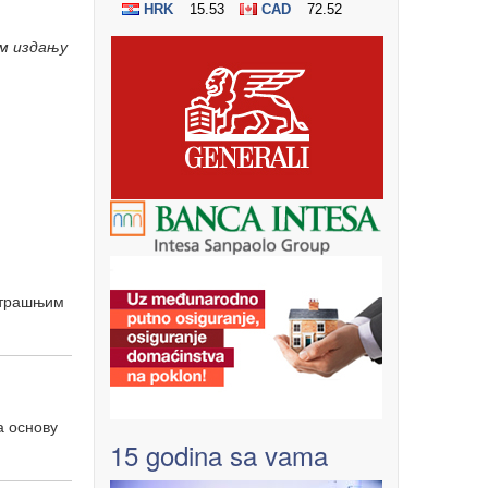
м издању
утрашњим
а основу
15 godina sa vama