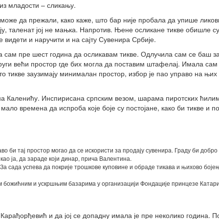
из младости – сликању.
 може да прежали, како каже, што бар није пробала да упише ликов
у, таленат јој не мањка. Напротив. Њене осликане тикве обишле су
е видети и наручити и на сајту Сувенира Србије.
а сам пре шест година да осликавам тикве. Одлучила сам се баш за
други већи простор где бих могла да поставим штафелај. Имала сам
што тикве заузимају минималан простор, избор је пао управо на њих
 на Каленићу. Инспирисана српским везом, шарама пиротских ћили
 мало времена да испроба које боје су постојане, како би тикве и п
аво би тај простор могао да се искористи за продају сувенира. Граду би добр
 као ја, да зараде који динар, прича Валентина.
За сада успева да покрије трошкове куповине и обраде тикава и њихово боје
вим божићним и ускршњим базарима у организацији Фондације принцезе Катар
арађорђевић и да јој се допадну имала је пре неколико година. П