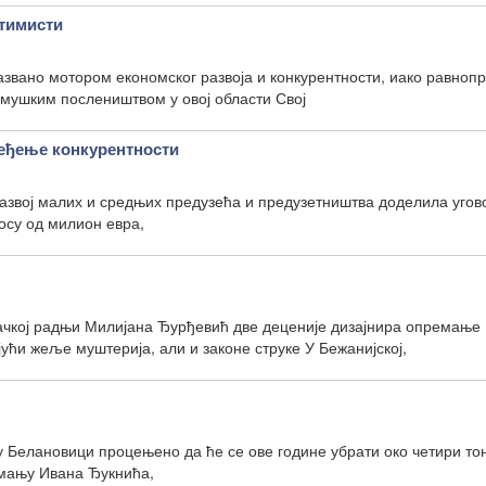
тимисти
звано мотором економског развоја и конкурентности, иако равнопр
 мушким послеништвом у овој области Свој
еђење конкурентности
развој малих и средњих предузећа и предузетништва доделила угов
осу од милион евра,
ачкој радњи Милијана Ђурђевић две деценије дизајнира опремање
јући жеље муштерија, али и законе струке У Бежанијској,
 Белановици процењено да ће се ове године убрати око четири то
мању Ивана Ђукнића,