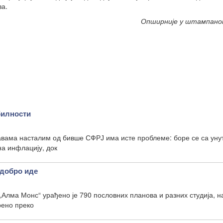
ва.
Опширније у штампано
билности
авама насталим од бивше СФРЈ има исте проблеме: боре се са ун
а инфлацију, док
добро иде
„Алма Монс“ урађено је 790 пословних планова и разних студија, н
рено преко