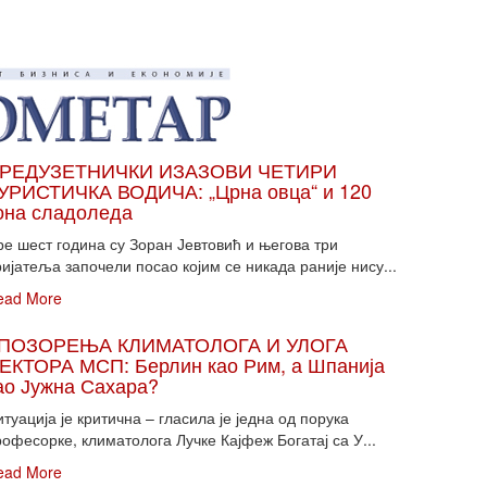
РЕДУЗЕТНИЧКИ ИЗАЗОВИ ЧЕТИРИ
УРИСТИЧКА ВОДИЧА: „Црна овца“ и 120
она сладоледа
ре шест година су Зоран Јевтовић и његова три
ијатеља започели посао којим се никада раније нису...
ead More
ПОЗОРЕЊА КЛИМАТОЛОГА И УЛОГА
ЕКТОРА МСП: Берлин као Рим, а Шпанија
ао Јужна Сахара?
туација је критична – гласила је једна од порука
офесорке, климатолога Лучке Кајфеж Богатај са У...
ead More