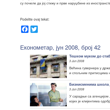
су почеле да јој стижу и прве наруџбине из иностранст
Podelite ovaj tekst:
Facebook
Twitter
Економетар, јун 2008, број 42
Тешком муком до ста
3 Jun 2008
Већина гувернера у држ
и спољним притисцима н
Бизнисменима школа 
3 Jun 2008
У сарадњи са агенцијом 
којих је клијентима одоб