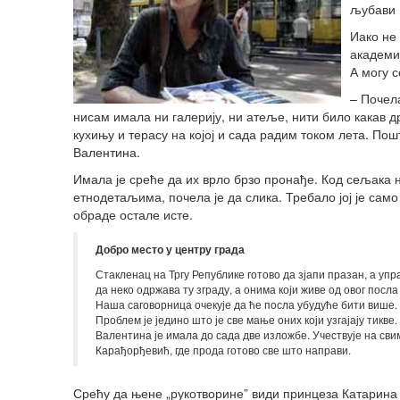
љубави 
Иако не
академиј
А могу с
– Почел
нисам имала ни галерију, ни атеље, нити било какав 
кухињу и терасу на којој и сада радим током лета. По
Валентина.
Имала је среће да их врло брзо пронађе. Код сељака
етнодетаљима, почела је да слика. Требало јој је само
обраде остале исте.
Добро место у центру града
Стакленац на Тргу Републике готово да зјапи празан, а упр
да неко одржава ту зграду, а онима који живе од овог посла
Наша саговорница очекује да ће посла убудуће бити више. 
Проблем је једино што је све мање оних који узгајају тикве.
Валентина је имала до сада две изложбе. Учествује на с
Карађорђевић, где прода готово све што направи.
Срећу да њене „рукотворине” види принцеза Катарина К