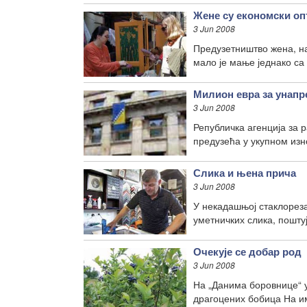
Жене су економски оп
3 Jun 2008
Предузетништво жена, на
мало је мање једнако са
Милион евра за унапр
3 Jun 2008
Републичка агенција за 
предузећа у укупном изн
Слика и њена прича
3 Jun 2008
У некадашњој стаклорез
уметничких слика, пошту
Очекује се добар род
3 Jun 2008
На „Данима боровнице“ у
драгоцених бобица На и