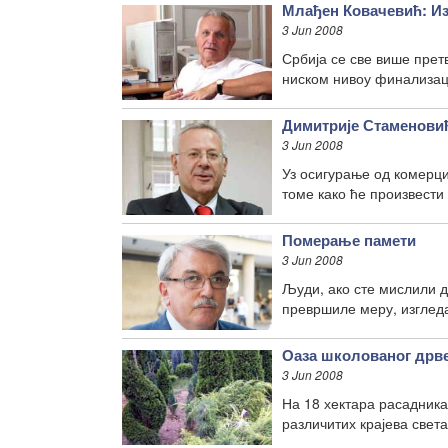
Млађен Ковачевић: Из
3 Jun 2008
Србија се све више претв
ниском нивоу финализац
Димитрије Стаменовић
3 Jun 2008
Уз осигурање од комерц
томе како ће произвести
Померање памети
3 Jun 2008
Људи, ако сте мислили д
превршиле меру, изгледа
Оаза школованог дрв
3 Jun 2008
На 18 хектара расадника
различитих крајева свет