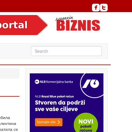
обила
алентина
ратила се