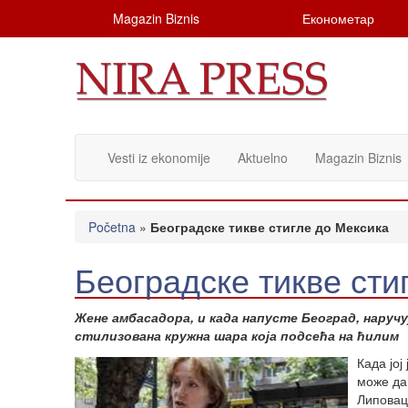
Magazin Biznis
Економетар
Vesti iz ekonomije
Aktuelno
Magazin Biznis
Početna
»
Београдске тикве стигле до Мексика
Београдске тикве сти
Жене амбасадора, и када напусте Београд, наруч
стилизована кружна шара која подсећа на ћилим
Када јој
може да
Липовац