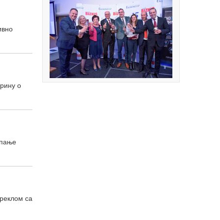
ивно
рину о
мпање
ореклом са