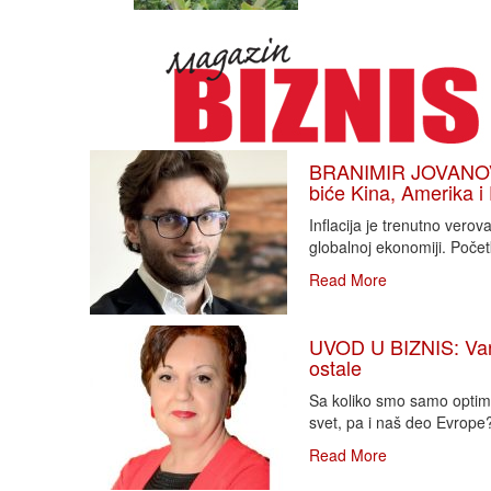
BRANIMIR JOVANOVIĆ
biće Kina, Amerika i
Inflacija je trenutno vero
globalnoj ekonomiji. Poče
Read More
UVOD U BIZNIS: Varlj
ostale
Sa koliko smo samo optimi
svet, pa i naš deo Evrope?!
Read More