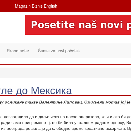
Magazin Biznis English
Ekonometar
Šansa za novi početak
гле до Мексика
ују осликане тикве Валентине Липовац. Омиљени мотив јој је
 је дозлогрдило да и даље чека на посао оператера, који и ако би д
 ради само привремено тј. не би била у сталном радном односу, В
 из Београда решила је да слободно време креативно искористи. В