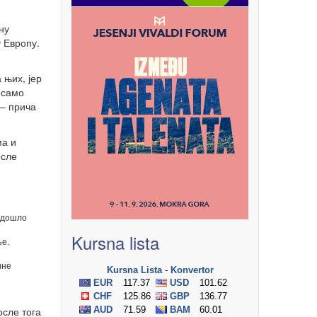
ну
 Европу.
 њих, јер
 само
 – прича
ма и
осле
о дошло
Kursna lista
ње.
ине
осле тога