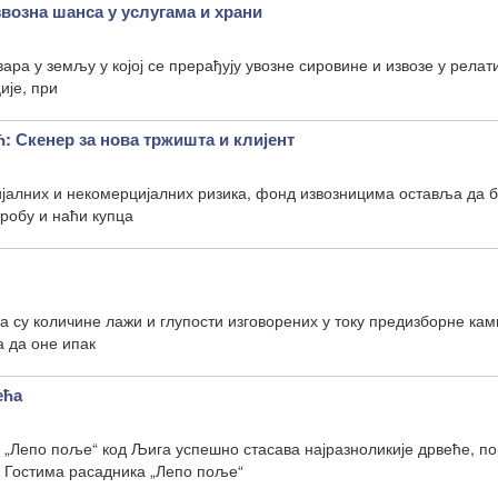
возна шанса у услугама и храни
ара у земљу у којој се прерађују увозне сировине и извозе у релат
ије, при
: Скенер за нова тржишта и клијент
ијалних и некомерцијалних ризика, фонд извозницима оставља да б
 робу и наћи купца
а су количине лажи и глупости изговорених у току предизборне ка
 да оне ипак
ећа
 „Лепо поље“ код Љига успешно стасава најразноликије дрвеће, п
а Гостима расадника „Лепо поље“