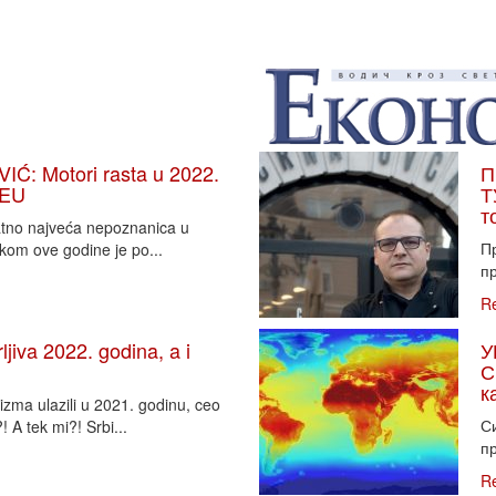
: Motori rasta u 2022.
П
 EU
Т
т
vatno najveća nepoznanica u
П
tkom ove godine je po...
пр
R
iva 2022. godina, a i
У
С
к
zma ulazili u 2021. godinu, ceo
Си
 A tek mi?! Srbi...
пр
R