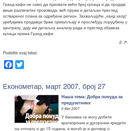
Гранд кафи не само да прихвати већи број купаца и да продаје
више различитих производа, већ пружа и детаљан преглед
оствареног плана за одређени регион. Захваљујући „ханд хелд“
уређајима продавци брже прикупљају и прослеђују поруџбину у
централу, дају им детаљну анализу рада и преглед обавеза
купаца према Гранд кафи.
Е. Р.
Podelite ovaj tekst:
Facebook
Twitter
Економетар, март 2007, број 27
Наша тема: Добра понуда за
предузетнике
6 Mar 2007
У банкама се могу добити
краткорочни и дугорочни кредити
на отплату и до 15 година, а могућ је и договор о