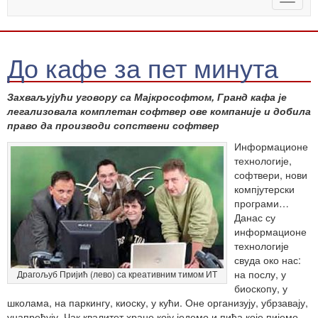
naviga
До кафе за пет минута
Захваљујући уговору са Мајкрософтом, Гранд кафа је
легализовала комплетан софтвер ове компаније и добила
право да производи сопствени софтвер
Информационе
технологије,
софтвери, нови
компјутерски
програми…
Данас су
информационе
технологије
свуда око нас:
на послу, у
Драгољуб Пријић (лево) са креативним тимом ИТ
биоскопу, у
школама, на паркингу, киоску, у кући. Оне организују, убрзавају,
унапређују. Чак квалитет хране коју једемо и пића које пијемо