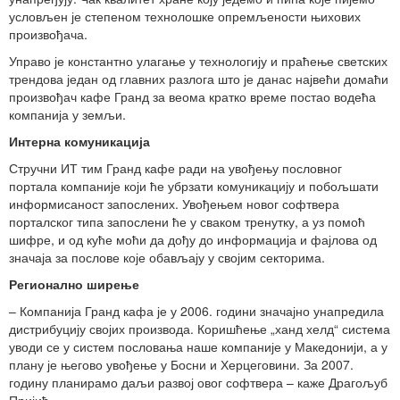
условљен је степеном технолошке опремљености њихових
произвођача.
Управо је константно улагање у технологију и праћење светских
трендова један од главних разлога што је данас највећи домаћи
произвођач кафе Гранд за веома кратко време постао водећа
компанија у земљи.
Интерна комуникација
Стручни ИТ тим Гранд кафе ради на увођењу пословног
портала компаније који ће убрзати комуникацију и побољшати
информисаност запослених. Увођењем новог софтвера
порталског типа запослени ће у сваком тренутку, а уз помоћ
шифре, и од куће моћи да дођу до информација и фајлова од
значаја за послове које обављају у својим секторима.
Регионално ширење
– Компанија Гранд кафа је у 2006. години значајно унапредила
дистрибуцију својих производа. Коришћење „ханд хелд“ система
уводи се у систем пословања наше компаније у Македонији, а у
плану је његово увођење у Босни и Херцеговини. За 2007.
годину планирамо даљи развој овог софтвера – каже Драгољуб
Пријић.