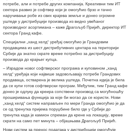
потребе, али и потребе других компанија. Креативни тим ИТ
сектора развио је софтвер који је омогућио брзо и тачно
наручивање робе из свих крајева земље и донео огромне
уштеде у дистрибуцији производа из видно увећаног
производног асортимана – каже Драгољуб Пријић, директор ИТ
сектора Гранд кафе.
Специјални „ханд хелд“ уређај омогућио је Грандовим
продавцима из шест дистрибутивних центара на територији
Србије да знатно скрате време потребно за дистрибуцију
производа до крајњег купца.
– Израдом новог софтверског програма и куповином „ханд
хелд“ уређаја који највише задовољавају потребе Грандових
продаваца, остварена је велика уштеда. Почетна идеја је била
да се купи готов софтверски програм. Међутим, тим Гранд кафе
донео је одлуку да креира сопствени производ са могућношћу
проширивања функција за које би могао да се користи. Нови
„ханд хелд“ систем направљен по мери Гранда омогућио је да
се од тренутка пријема поруџбине било где у Србији до
тренутка када је камион спреман да крене на локацију, време
скрати на само пет минута – објашњава Драгољуб Пријић.
Нови систем за пренос података у дистрибуцији омогућује