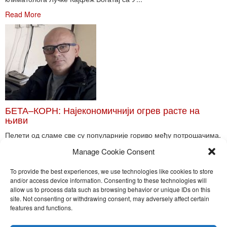
Read More
БЕТА–КОРН: Најекономичнији огрев расте на
њиви
Пелети од сламе све су популарније гориво међу потрошачима.
Главне препреке већoj производњи овог ог...
Manage Cookie Consent
Read More
To provide the best experiences, we use technologies like cookies to store
and/or access device information. Consenting to these technologies will
allow us to process data such as browsing behavior or unique IDs on this
site. Not consenting or withdrawing consent, may adversely affect certain
Toggle
features and functions.
naviga