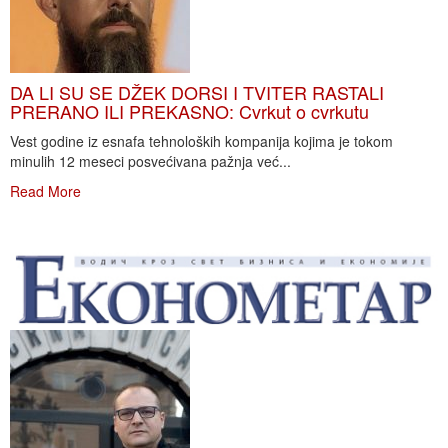
DA LI SU SE DŽEK DORSI I TVITER RASTALI
PRERANO ILI PREKASNO: Cvrkut o cvrkutu
Vest godine iz esnafa tehnoloških kompanija kojima je tokom
minulih 12 meseci posvećivana pažnja već...
Read More