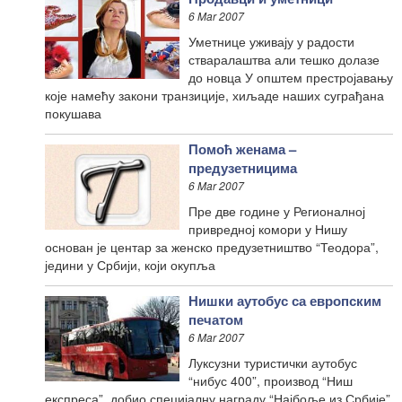
6 Mar 2007
Уметнице уживају у радости
стваралаштва али тешко долазе
до новца У општем престројавању
које намећу закони транзиције, хиљаде наших суграђана
покушава
Помоћ женама –
предузетницима
6 Mar 2007
Пре две године у Регионалној
привредној комори у Нишу
основан је центар за женско предузетништво “Теодора”,
једини у Србији, који окупља
Нишки аутобус са европским
печатом
6 Mar 2007
Луксузни туристички аутобус
“нибус 400”, производ “Ниш
експреса”, добио специјалну награду “Најбоље из Србије”