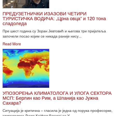
ПРЕДУЗЕТНИЧКИ ИЗАЗОВИ ЧЕТИРИ
ТУРИСТИЧКА ВОДИЧА: „Црна овца“ и 120 тона
сладоледа
Пре шест година су Зоран Јевтовић и његова три пријатеља
започели посао којим се никада раније нису...
Read More
УПОЗОРЕЊА КЛИМАТОЛОГА И УЛОГА СЕКТОРА
МСП: Берлин као Рим, а Шпанија као Јужна
Сахара?
Ситуација је критична – гласила је једна од порука професорке,
климатолога Лучке Кајфеж Богатај са У...