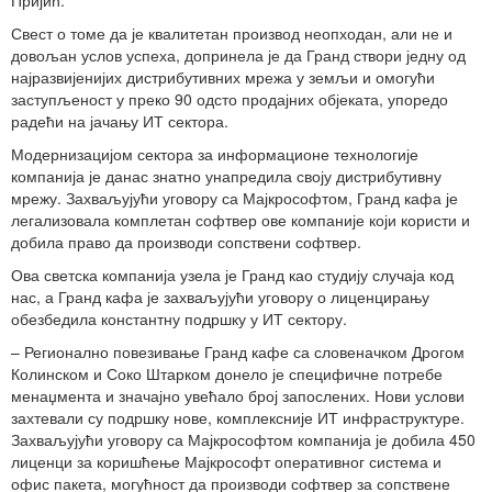
Свест о томе да је квалитетан производ неопходан, али не и
довољан услов успеха, допринела је да Гранд створи једну од
најразвијенијих дистрибутивних мрежа у земљи и омогући
заступљеност у преко 90 одсто продајних објеката, упоредо
радећи на јачању ИТ сектора.
Модернизацијом сектора за информационе технологије
компанија је данас знатно унапредила своју дистрибутивну
мрежу. Захваљујући уговору са Мајкрософтом, Гранд кафа је
легализовала комплетан софтвер ове компаније који користи и
добила право да производи сопствени софтвер.
Ова светска компанија узела је Гранд као студију случаја код
нас, а Гранд кафа је захваљујући уговору о лиценцирању
обезбедила константну подршку у ИТ сектору.
– Регионално повезивање Гранд кафе са словеначком Дрогом
Колинском и Соко Штарком донело је специфичне потребе
менаџмента и значајно увећало број запослених. Нови услови
захтевали су подршку нове, комплексније ИТ инфраструктуре.
Захваљујући уговору са Мајкрософтом компанија је добила 450
лиценци за коришћење Мајкрософт оперативног система и
офис пакета, могућност да производи софтвер за сопствене