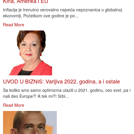
Kina, Amerika i EU
Inflacija je trenutno verovatno najveća nepoznanica u globalnoj
ekonomiji. Početkom ove godine je po...
Read More
UVOD U BIZNIS: Varljiva 2022. godina, a i ostale
Sa koliko smo samo optimizma ulazili u 2021. godinu, ceo svet, pa i
naš deo Evrope?! A tek mi?! Srbi...
Read More