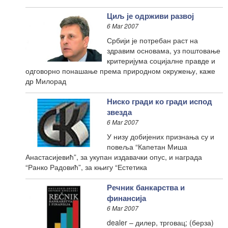
Циљ је одрживи развој
6 Mar 2007
Србији је потребан раст на
здравим основама, уз поштовање
критеријума социјалне правде и
одговорно понашање према природном окружењу, каже
др Милорад
Ниско гради ко гради испод
звезда
6 Mar 2007
У низу добијених признања су и
повеља “Капетан Миша
Анастасијевић”, за укупан издавачки опус, и награда
“Ранко Радовић”, за књигу “Естетика
Речник банкарства и
финансија
6 Mar 2007
dealer – дилер, трговац; (берза)