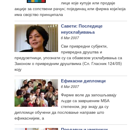
лице које купује или продаје
акције за сопствени рачун; појединац или фирма који/која
има својство принципала
Савети: Последице
неусклађивања
6 Mar 2007
Сви привредни субјекти,
привредна друштва и
предузетници, упознати су са обавезом усклађивања са
Законом о привредним друштвима (Сл. Гласник 124/05)
коју
Ефикасни дипломци
6 Mar 2007
Фирме воле да запошљавају
људе са завршеним МБА
степеном, јер знају да су
дипломци обучени да пословање направе што
ефикаснијим, а
Продавци и уметници