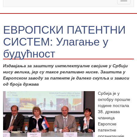
naviga
ЕВРОПСКИ ПАТЕНТНИ
СИСТЕМ: Улагање у
будућност
Издвајања за заштиту интелектуалне својине у Србији
нису велика, јер су таксе релативно ниске. Заштита у
Европском заводу за патенте је далеко скупља и зависи
од броја држава
Србија је у
октобру прошле
године постала
38. држава
чланица
Европске
патентне
организације,