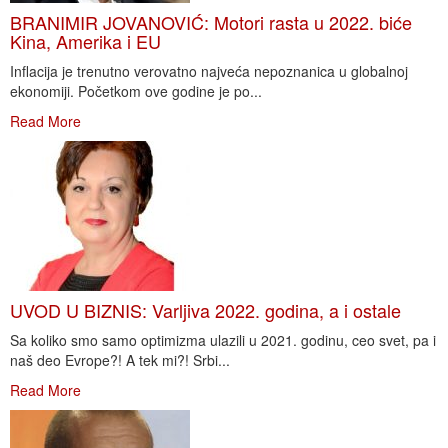
BRANIMIR JOVANOVIĆ: Motori rasta u 2022. biće
Kina, Amerika i EU
Inflacija je trenutno verovatno najveća nepoznanica u globalnoj
ekonomiji. Početkom ove godine je po...
Read More
UVOD U BIZNIS: Varljiva 2022. godina, a i ostale
Sa koliko smo samo optimizma ulazili u 2021. godinu, ceo svet, pa i
naš deo Evrope?! A tek mi?! Srbi...
Read More