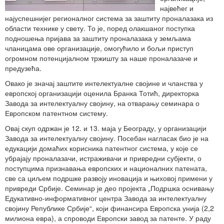
највећег и
најуспешнијег регионалног система за заштиту проналазака из
области технике у свету. То је, поред олакшаног поступка
подношења пријава за заштиту проналазака у земљама
чланицама ове организације, омогућило и бољи приступ
огромном потенцијалном тржишту за наше проналазаче и
предузећа.
Овако је значај заштите интелектуалне својине и чланства у
европској организацији оценила Бранка Тотић, директорка
Завода за интелектуалну својину, на отварању семинара о
Европском патентном систему.
Овај скуп одржан је 12. и 13. маја у Београду, у организацији
Завода за интелектуалну својину. Посебан нагласак био је на
едукацији домаћих корисника патентног система, у које се
убрајају проналазачи, истраживачи и привредни субјекти, о
поступцима признавања европских и националних патената,
све са циљем подршке развоју иновација и њиховој примени у
привреди Србије. Семинар је део пројекта „Подршка оснивању
Едукативно-информативног центра Завода за интелектуалну
својину Републике Србије“, који финансира Европска унија (2,2
милиона евра), а спроводи Европски завод за патенте. У раду