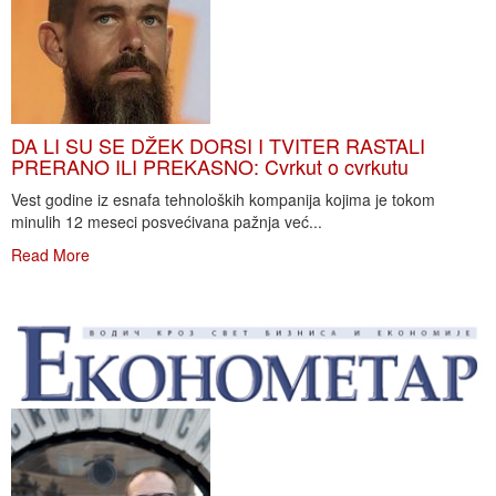
DA LI SU SE DŽEK DORSI I TVITER RASTALI
PRERANO ILI PREKASNO: Cvrkut o cvrkutu
Vest godine iz esnafa tehnoloških kompanija kojima je tokom
minulih 12 meseci posvećivana pažnja već...
Read More