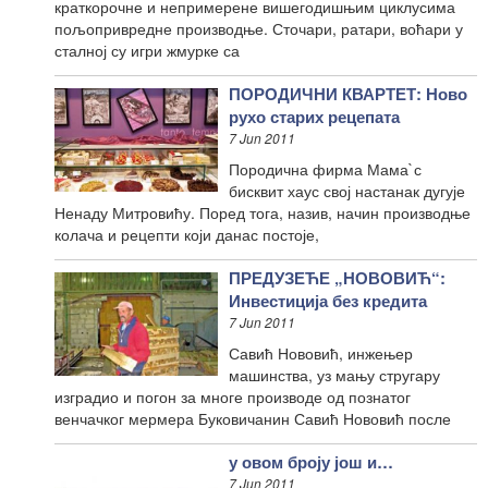
краткорочне и непримерене вишегодишњим циклусима
пољопривредне производње. Сточари, ратари, воћари у
сталној су игри жмурке са
ПОРОДИЧНИ КВАРТЕТ: Ново
рухо старих рецепата
7 Jun 2011
Породична фирма Мама`с
бисквит хаус свој настанак дугује
Ненаду Митровићу. Поред тога, назив, начин производње
колача и рецепти који данас постоје,
ПРЕДУЗЕЋЕ „НОВОВИЋ“:
Инвестиција без кредита
7 Jun 2011
Савић Нововић, инжењер
машинства, уз мању стругару
изградио и погон за многе производе од познатог
венчачког мермера Буковичанин Савић Нововић после
у овом броју још и…
7 Jun 2011