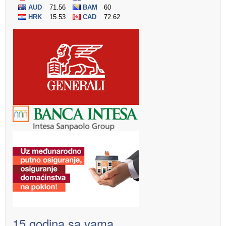
15 godina sa vama