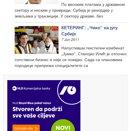
По високим платама у државном
сектору и ниским у привреди, Србија је рекордер у
земљама у транзицији. У сектору државе, без
КЕТЕРИНГ: „Чико“ на југу
Србије
7 Jun 2011
Напустивши текстилни комбинат
„Јумко“, Станојко Илић је отпочео
сопствени бизнис и није се покајао. Сада са члановима
породице припрема специјалитете са