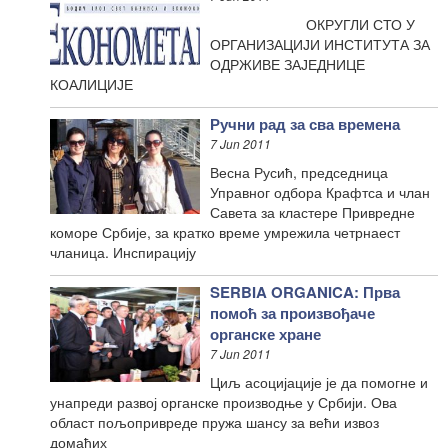
ОКРУГЛИ СТО У
ОРГАНИЗАЦИЈИ ИНСТИТУТА ЗА
ОДРЖИВЕ ЗАЈЕДНИЦЕ
КОАЛИЦИЈЕ
Ручни рад за сва времена
7 Jun 2011
Весна Русић, председница
Управног одбора Крафтса и члан
Савета за кластере Привредне
коморе Србије, за кратко време умрежила четрнаест
чланица. Инспирацију
SERBIA ORGANICA: Прва
помоћ за произвођаче
органске хране
7 Jun 2011
Циљ асоцијације је да помогне и
унапреди развој органске производње у Србији. Ова
област пољопривреде пружа шансу за већи извоз
домаћих