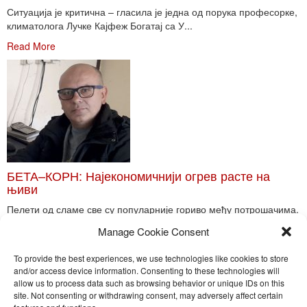
Ситуација је критична – гласила је једна од порука професорке,
климатолога Лучке Кајфеж Богатај са У...
Read More
БЕТА–КОРН: Најекономичнији огрев расте на
њиви
Пелети од сламе све су популарније гориво међу потрошачима.
Главне препреке већoj производњи овог ог...
Manage Cookie Consent
Read More
To provide the best experiences, we use technologies like cookies to store
and/or access device information. Consenting to these technologies will
allow us to process data such as browsing behavior or unique IDs on this
site. Not consenting or withdrawing consent, may adversely affect certain
Toggle