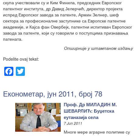
скупа учествовали су и Ким Финила, председник Европског
патентног института, др Давид Јелерчић, директор пројекта
испред Европског завода за патенте, Армин Зелнер, шеф
сектора за професионалне заступнике са Европске патентне
академије, и Кајса фан Овербејк, патентни испитивач Европског
завода за патенте, који су говорили о поступцима признавања
патената.
Опширније у штампаном издању
Podelite ovaj tekst:
Facebook
Twitter
Економетар, јун 2011, број 78
Проф. Др МИЛАДИН М.
ШЕВАРЛИЋ: Буџетска
еутаназија села
7 Jun 2011
Многе мере аграрне политике су