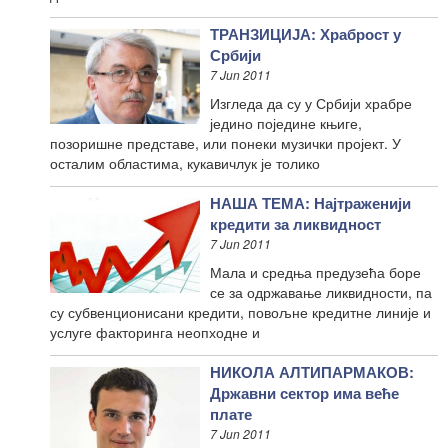
ТРАНЗИЦИЈА: Храброст у
Србији
7 Jun 2011
Изгледа да су у Србији храбре
једино поједине књиге,
позоришне представе, или понеки музички пројект. У
осталим областима, кукавичлук је толико
НАША ТЕМА: Најтраженији
кредити за ликвидност
7 Jun 2011
Мала и средња предузећа боре
се за одржавање ликвидности, па
су субвенционисани кредити, повољне кредитне линије и
услуге факторинга неопходне и
НИКОЛА АЛТИПАРМАКОВ:
Државни сектор има веће
плате
7 Jun 2011