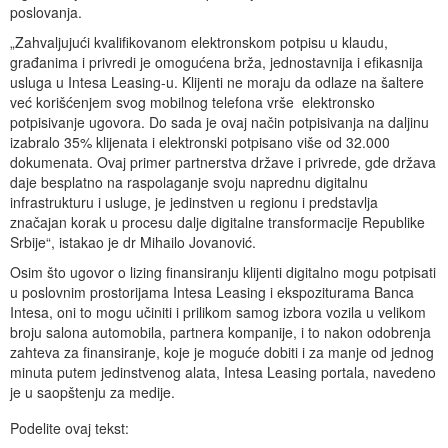
poslovanja.
„Zahvaljujući kvalifikovanom elektronskom potpisu u klaudu,
građanima i privredi je omogućena brža, jednostavnija i efikasnija
usluga u Intesa Leasing-u. Klijenti ne moraju da odlaze na šaltere
već korišćenjem svog mobilnog telefona vrše elektronsko
potpisivanje ugovora. Do sada je ovaj način potpisivanja na daljinu
izabralo 35% klijenata i elektronski potpisano više od 32.000
dokumenata. Ovaj primer partnerstva države i privrede, gde država
daje besplatno na raspolaganje svoju naprednu digitalnu
infrastrukturu i usluge, je jedinstven u regionu i predstavlja
značajan korak u procesu dalje digitalne transformacije Republike
Srbije“, istakao je dr Mihailo Jovanović.
Osim što ugovor o lizing finansiranju klijenti digitalno mogu potpisati
u poslovnim prostorijama Intesa Leasing i ekspoziturama Banca
Intesa, oni to mogu učiniti i prilikom samog izbora vozila u velikom
broju salona automobila, partnera kompanije, i to nakon odobrenja
zahteva za finansiranje, koje je moguće dobiti i za manje od jednog
minuta putem jedinstvenog alata, Intesa Leasing portala, navedeno
je u saopštenju za medije.
Podelite ovaj tekst: