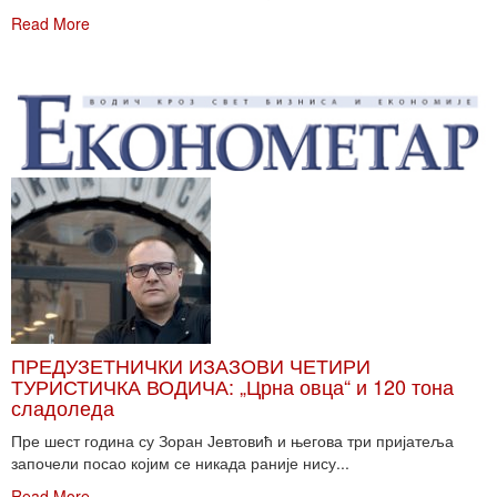
Read More
ПРЕДУЗЕТНИЧКИ ИЗАЗОВИ ЧЕТИРИ
ТУРИСТИЧКА ВОДИЧА: „Црна овца“ и 120 тона
сладоледа
Пре шест година су Зоран Јевтовић и његова три пријатеља
започели посао којим се никада раније нису...
Read More