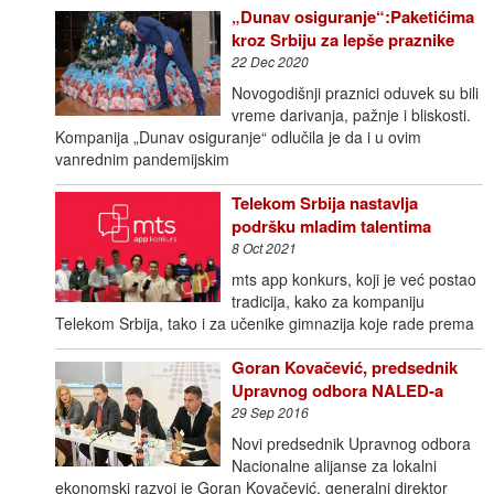
„Dunav osiguranje“:Paketićima
kroz Srbiju za lepše praznike
22 Dec 2020
Novogodišnji praznici oduvek su bili
vreme darivanja, pažnje i bliskosti.
Kompanija „Dunav osiguranje“ odlučila je da i u ovim
vanrednim pandemijskim
Telekom Srbija nastavlja
podršku mladim talentima
8 Oct 2021
mts app konkurs, koji je već postao
tradicija, kako za kompaniju
Telekom Srbija, tako i za učenike gimnazija koje rade prema
Goran Kovačević, predsednik
Upravnog odbora NALED-a
29 Sep 2016
Novi predsednik Upravnog odbora
Nacionalne alijanse za lokalni
ekonomski razvoj je Goran Kovačević, generalni direktor