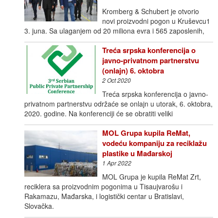
Kromberg & Schubert je otvorio
novi proizvodni pogon u Kruševcu1
3. juna. Sa ulaganjem od 20 miliona evra i 565 zaposlenih,
Treća srpska konferencija o
javno-privatnom partnerstvu
(onlajn) 6. oktobra
2 Oct 2020
Treća srpska konferencija o javno-
privatnom partnerstvu održaće se onlajn u utorak, 6. oktobra,
2020. godine. Na konferenciji će se obratiti veliki
MOL Grupa kupila ReMat,
vodeću kompaniju za reciklažu
plastike u Mađarskoj
1 Apr 2022
MOL Grupa je kupila ReMat Zrt,
reciklera sa proizvodnim pogonima u Tisaujvarošu i
Rakamazu, Mađarska, i logistički centar u Bratislavi,
Slovačka.