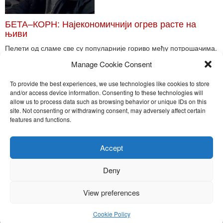
БЕТА–КОРН: Најекономичнији огрев расте на
њиви
Пелети од сламе све су популарније гориво међу потрошачима.
Главне препреке већoj производњи овог ог...
Manage Cookie Consent
Read More
To provide the best experiences, we use technologies like cookies to store
and/or access device information. Consenting to these technologies will
allow us to process data such as browsing behavior or unique IDs on this
site. Not consenting or withdrawing consent, may adversely affect certain
Toggle
features and functions.
naviga
Nira Press d.o.o.
Accept
Sadržaj ovog sajta je zakonom zaštićena intelektualna svojina
preduzeća NiraPress d.o.o. Svako neovlašćeno korišćenje,
Deny
kopiranje, objavljivanje celine ili delova bilo kog proizvoda NiraPress
d.o.o. je kažnjivo po zakonu.
View preferences
Cookie Policy