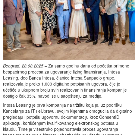
Beograd, 28.08.2025
– Za samo godinu dana od početka primene
bespapirnog procesa za ugovaranje lizing finansiranja, Intesa
Leasing, deo Banca Intesa, članice Intesa Sanpaolo grupe,
realizovala je preko 1.000 digitalno potpisanih ugovora, čije je
učešće u ukupnom broju svih realizovanih finansiranja kompanije
dostiglo čak 35%, navodi se u saopštenju za medije.
Intesa Leasing je prva kompanija na tržištu koja je, uz podršku
Kancelarije za IT i eUpravu, svojim klijentima omogućila da digitalno
pregledaju i potpišu ugovornu dokumentaciju kroz ConsentID
aplikaciju, korišćenjem kvalifikovanog elektronskog potpisa u
klaudu. Time je višestruko pojednostavila proces ugovaranja
finansiranja za svoje klijente i obezbedila im uštedu u vremenu,