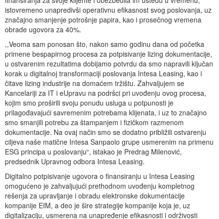
istovremeno unapredivši operativnu efikasnost svog poslovanja, uz
značajno smanjenje potrošnje papira, kao i prosečnog vremena
obrade ugovora za 40%.
,,Veoma sam ponosan što, nakon samo godinu dana od početka
primene bespapirnog procesa za potpisivanje lizing dokumentacije,
u ostvarenim rezultatima dobijamo potvrdu da smo napravili ključan
korak u digitalnoj transformaciji poslovanja Intesa Leasing, kao i
čitave lizing industrije na domaćem tržištu. Zahvaljujem se
Kancelariji za IT i eUpravu na podršci pri uvođenju ovog procesa,
kojim smo proširili svoju ponudu usluga u potpunosti je
prilagođavajući savremenim potrebama klijenata, i uz to značajno
smo smanjili potrebu za štampanjem i fizičkom razmenom
dokumentacije. Na ovaj način smo se dodatno približili ostvarenju
ciljeva naše matične Intesa Sanpaolo grupe usmerenim na primenu
ESG principa u poslovanju“, istakao je Predrag Milenović,
predsednik Upravnog odbora Intesa Leasing.
Digitalno potpisivanje ugovora o finansiranju u Intesa Leasing
omogućeno je zahvaljujući prethodnom uvođenju kompletnog
rešenja za upravljanje i obradu elektronske dokumentacije
kompanije EIM, a deo je šire strategije kompanije koja je, uz
digitalizaciju, usmerena na unapređenje efikasnosti i održivosti