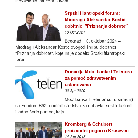
inovacionih vaučera. Ovom
Srpski filantropski forum:
Miodrag i Aleksandar Kostić
dobitnici ″Priznanja dobrote″
10 Oct 2024
Beograd, 10. oktobar 2024 –
Miodrag i Aleksandar Kostić ovogodišnji su dobitnici
″Priznanja dobrote″, koje im je dodelio Srpski filantropski
forum
Donacija Mobi banke i Telenora
za pomoć zdravstvenim
ustanovama
30 Apr 2020
Mobi banka i Telenor su, u saradnji
sa Fondom B92, donirali sredstva za nabavku šest infuzionih
i jedne špric pumpe, koje
Kromberg & Schubert
proizvodni pogon u Kruševcu
14 Jun 2018