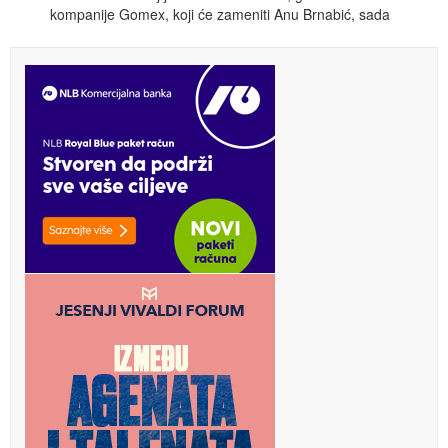
kompanije Gomex, koji će zameniti Anu Brnabić, sada