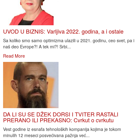
UVOD U BIZNIS: Varljiva 2022. godina, a i ostale
Sa koliko smo samo optimizma ulazili u 2021. godinu, ceo svet, pa i
naš deo Evrope?! A tek mi?! Srbi...
Read More
DA LI SU SE DŽEK DORSI I TVITER RASTALI
PRERANO ILI PREKASNO: Cvrkut o cvrkutu
Vest godine iz esnafa tehnoloških kompanija kojima je tokom
minulih 12 meseci posvećivana pažnja već...