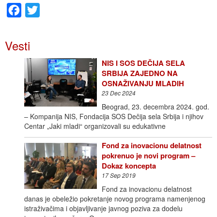
Facebook
Twitter
Vesti
NIS I SOS DEČIJA SELA
SRBIJA ZAJEDNO NA
OSNAŽIVANJU MLADIH
23 Dec 2024
Beograd, 23. decembra 2024. god.
– Kompanija NIS, Fondacija SOS Dečija sela Srbija i njihov
Centar „Jaki mladi“ organizovali su edukativne
Fond za inovacionu delatnost
pokrenuo je novi program –
Dokaz koncepta
17 Sep 2019
Fond za inovacionu delatnost
danas je obeležio pokretanje novog programa namenjenog
istraživačima i objavljivanje javnog poziva za dodelu