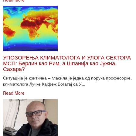
УПОЗОРЕЊА КЛИМАТОЛОГА И УЛОГА СЕКТОРА
МСП: Берлин као Рим, а Шпанија као Јужна
Сахара?
Ситуација је критична – гласила је једна од порука професорке,
климатолога Лучке Кајфеж Богатај са У...
Read More