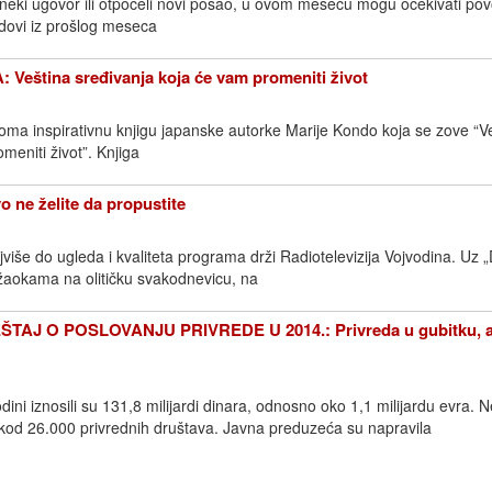
 neki ugovor ili otpočeli novi posao, u ovom mesecu mogu očekivati pov
rendovi iz prošlog meseca
ština sređivanja koja će vam promeniti život
ma inspirativnu knjigu japanske autorke Marije Kondo koja se zove “V
meniti život”. Knjiga
 ne želite da propustite
ajviše do ugleda i kvaliteta programa drži Radiotelevizija Vojvodina. Uz 
žaokama na olitičku svakodnevicu, na
TAJ O POSLOVANJU PRIVREDE U 2014.: Privreda u gubitku, a
dini iznosili su 131,8 milijardi dinara, odnosno oko 1,1 milijardu evra. 
kod 26.000 privrednih društava. Javna preduzeća su napravila