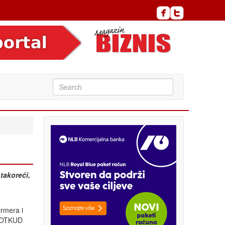
takoreći,
ormera i
 NIOTKUD