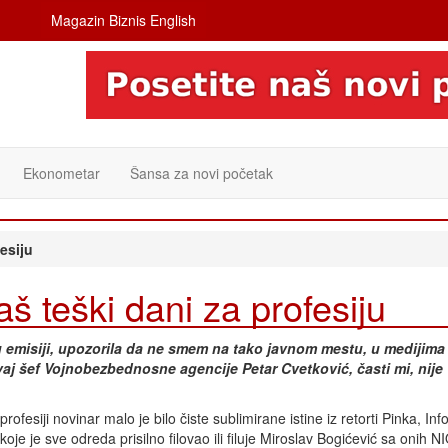
Magazin Biznis English
Ekonometar
Šansa za novi početak
esiju
teški dani za profesiju
u emisiji, upozorila da ne smem na tako javnom mestu, u medijima 
vaj šef Vojnobezbednosne agencije Petar Cvetković, časti mi, nije
profesiji novinar malo je bilo čiste sublimirane istine iz retorti Pinka, Inf
 koje je sve odreda prisilno filovao ili filuje Miroslav Bogićević sa onih