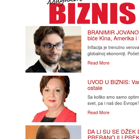
BRANIMIR JOVANOVIĆ
biće Kina, Amerika i
Inflacija je trenutno vero
globalnoj ekonomiji. Poče
Read More
UVOD U BIZNIS: Varlj
ostale
Sa koliko smo samo optimi
svet, pa i naš deo Evrope?!
Read More
DA LI SU SE DŽEK 
PRERANO ILI PREKA