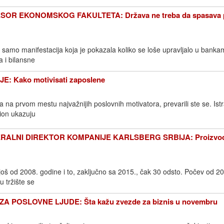
OR EKONOMSKOG FAKULTETA: Država ne treba da spasava p
a samo manifestacija koja je pokazala koliko se loše upravljalo u banka
 i bilansne
: Kako motivisati zaposlene
da na prvom mestu najvažnijih poslovnih motivatora, prevarili ste se. Ist
ion ukazuju
ALNI DIREKTOR KOMPANIJE KARLSBERG SRBIJA: Proizvođa
još od 2008. godine i to, zaključno sa 2015., čak 30 odsto. Počev od 2
 tržište se
 POSLOVNE LJUDE: Šta kažu zvezde za biznis u novembru