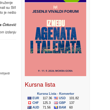
udruženje
mali su SVI
 to je nešto
a Ćirković
om izdanju
lijardi
Kursna lista