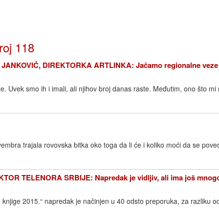
roj 118
ANKOVIĆ, DIREKTORKA ARTLINKA: Jačamo regionalne veze
. Uvek smo ih i imali, ali njihov broj danas raste. Međutim, ono što mi
mbra trajala rovovska bitka oko toga da li će i koliko moći da se pove
R TELENORA SRBIJE: Napredak je vidljiv, ali ima još mnogo
 knjige 2015.“ napredak je načinjen u 40 odsto preporuka, za razliku o