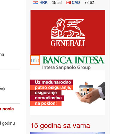
 na
ćaju
 posla
15 godina sa vama
d godinu