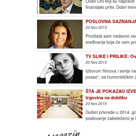
Ovan Oni koji su napravili
finansijski priliv. Dobri t
POSLOVNA SAZNANJA: Ve
20 Nov 2015
Pročitala sam nedavno veo
sređivanja koja će vam pro
TV SLIKE I PRILIKE: Ovo
20 Nov 2015
Izborom filmova i serija n
posao“, sa humorističkim 
ŠTA JE POKAZAO IZVEŠ
trgovina na dobitku
20 Nov 2015
Gubici privrede u 2014. go
poslovanje zabeleženo je 