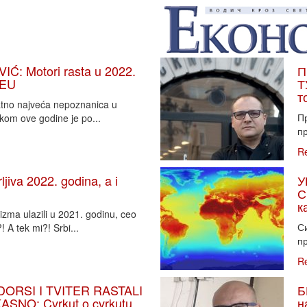
: Motori rasta u 2022.
П
 EU
Т
т
vatno najveća nepoznanica u
П
tkom ove godine je po...
пр
R
iva 2022. godina, a i
У
С
к
zma ulazili u 2021. godinu, ceo
Си
 A tek mi?! Srbi...
пр
R
DORSI I TVITER RASTALI
Б
SNO: Cvrkut o cvrkutu
н