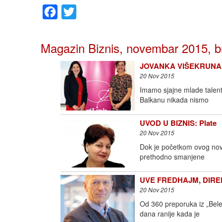
Facebook
Twitter
Magazin Biznis, novembar 2015, b
JOVANKA VIŠEKRUNA J
20 Nov 2015
Imamo sjajne mlade talente
Balkanu nikada nismo
UVOD U BIZNIS: Plate
20 Nov 2015
Dok je početkom ovog nove
prethodno smanjene
UVE FREDHAJM, DIREKTO
20 Nov 2015
Od 360 preporuka iz „Bele
dana ranije kada je