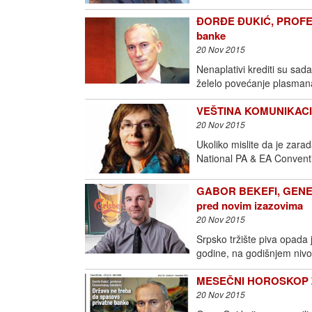
ĐORĐE ĐUKIĆ, PROFES
banke
20 Nov 2015
Nenaplativi krediti su sad
želelo povećanje plasmana
VEŠTINA KOMUNIKACIJE
20 Nov 2015
Ukoliko mislite da je zara
National PA & EA Convent
GABOR BEKEFI, GENER
pred novim izazovima
20 Nov 2015
Srpsko tržište piva opada 
godine, na godišnjem nivou
MESEČNI HOROSKOP ZA
20 Nov 2015