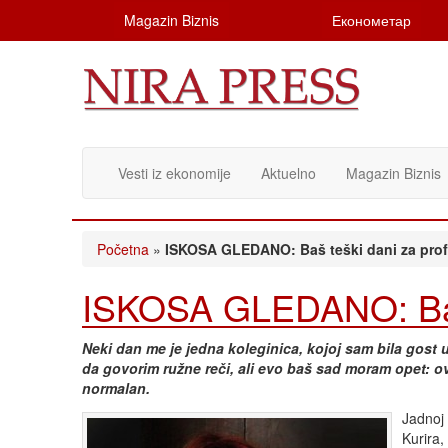
Magazin Biznis
Економетар
Vesti iz ekonomije
Aktuelno
Magazin Biznis
Početna
»
ISKOSA GLEDANO: Baš teški dani za prof
ISKOSA GLEDANO: Baš 
Neki dan me je jedna koleginica, kojoj sam bila gost 
da govorim ružne reči, ali evo baš sad moram opet: o
normalan.
Jadnoj 
Kurira,