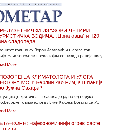
РЕДУЗЕТНИЧКИ ИЗАЗОВИ ЧЕТИРИ
УРИСТИЧКА ВОДИЧА: „Црна овца“ и 120
она сладоледа
ре шест година су Зоран Јевтовић и његова три
ијатеља започели посао којим се никада раније нису...
ead More
ПОЗОРЕЊА КЛИМАТОЛОГА И УЛОГА
ЕКТОРА МСП: Берлин као Рим, а Шпанија
ао Јужна Сахара?
туација је критична – гласила је једна од порука
офесорке, климатолога Лучке Кајфеж Богатај са У...
ead More
ЕТА–КОРН: Најекономичнији огрев расте
а њиви