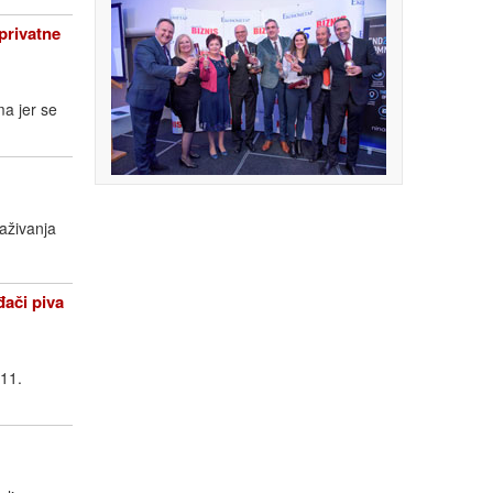
rivatne
ma jer se
raživanja
či piva
011.