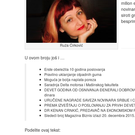
milion 
novinar
siroti 
bespri
Ruža Ćirković
U ovom broju još i …
Erste obeležila 10 godina poslovanja
Pravilno uklanjanje otpadnih guma
Moguća je bolja naplata poreza
Saradnja Delta motorsa i Mašinskog fakulteta
DEVET GODINA OD OSNIVANJA ĐENERALI DOBROVOLJNO
dinara
URUČENE NAGRADE SAVEZA NOVINARA SRBIJE I CRNE 
PREMA IZVEŠTAJU O POSLOVANJU ZA PRVIH DEVET ME
DR KENAN CRNKIĆ, PREDAVAČ NA EKONOMSKOM FAK
Sledeći broj Magazina Biznis izlazi 20. decembra 2015.
Podelite ovaj tekst: