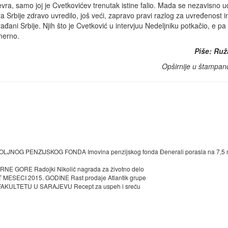
evra, samo joj je Cvetkovićev trenutak istine falio. Mada se nezavisno 
a Srbije zdravo uvredilo, još veći, zapravo pravi razlog za uvređenost i
građani Srbije. Njih što je Cvetković u intervjuu Nedeljniku potkačio, e pa
merno.
Piše: Ruž
Opširnije u štampan
G PENZIJSKOG FONDA Imovina penzijskog fonda Đenerali porasla na 7,5 mi
GORE Radojki Nikolić nagrada za životno delo
SECI 2015. GODINE Rast prodaje Atlantik grupe
ULTETU U SARAJEVU Recept za uspeh i sreću