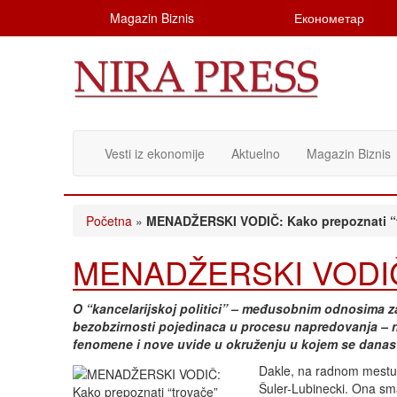
Magazin Biznis
Економетар
Vesti iz ekonomije
Aktuelno
Magazin Biznis
Početna
»
MENADŽERSKI VODIČ: Kako prepoznati “
MENADŽERSKI VODIČ: 
O “kancelarijskoj politici” – međusobnim odnosima zap
bezobzirnosti pojedinaca u procesu napredovanja – nap
fenomene i nove uvide u okruženju u kojem se danas
Dakle, na radnom mestu. 
Šuler-Lubinecki. Ona sm