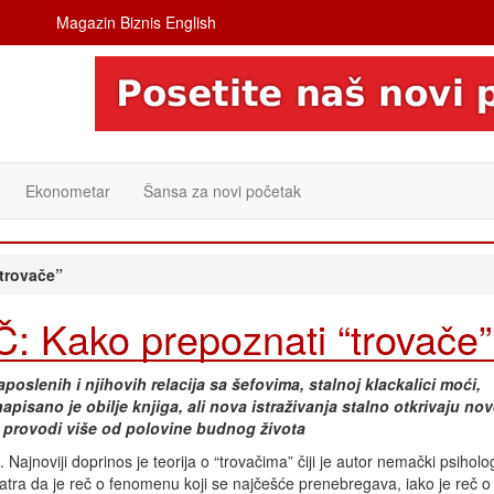
Magazin Biznis English
Ekonometar
Šansa za novi početak
trovače”
Kako prepoznati “trovače”
oslenih i njihovih relacija sa šefovima, stalnoj klackalici moći,
isano je obilje knjiga, ali nova istraživanja stalno otkrivaju no
 provodi više od polovine budnog života
Najnoviji doprinos je teorija o “trovačima” čiji je autor nemački psihol
atra da je reč o fenomenu koji se najčešće prenebregava, iako je reč 