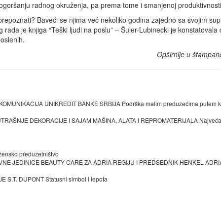
pogoršanju radnog okruženja, pa prema tome i smanjenoj produktivnosti
h prepoznati? Baveći se njima već nekoliko godina zajedno sa svojim su
og rada je knjiga “Teški ljudi na poslu” – Šuler-Lubinecki je konstatovala 
poslenih.
Opširnije u štampan
OMUNIKACIJA UNIKREDIT BANKE SRBIJA Podrška malim preduzećima putem kr
AŠNJE DEKORACIJE I SAJAM MAŠINA, ALATA I REPROMATERIJALA Najveća 
ensko preduzetništvo
NE JEDINICE BEAUTY CARE ZA ADRIA REGIJU I PREDSEDNIK HENKEL ADRI
.T. DUPONT Statusni simbol i lepota