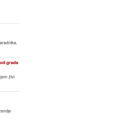
saradnika,
od grada
jem živi
zemlje