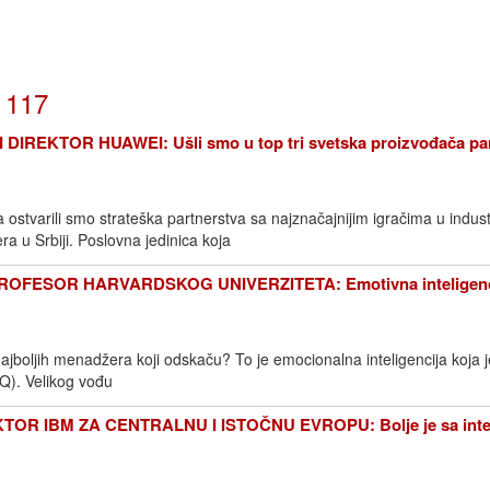
j 117
IREKTOR HUAWEI: Ušli smo u top tri svetska proizvođača pa
ostvarili smo strateška partnerstva sa najznačajnijim igračima u industrij
a u Srbiji. Poslovna jedinica koja
OFESOR HARVARDSKOG UNIVERZITETA: Emotivna inteligenci
najboljih menadžera koji odskaču? To je emocionalna inteligencija koja j
(IQ). Velikog vođu
TOR IBM ZA CENTRALNU I ISTOČNU EVROPU: Bolje je sa inte