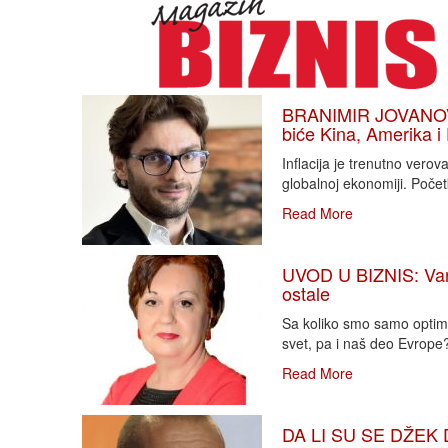
BRANIMIR JOVANOVIĆ
biće Kina, Amerika i
Inflacija je trenutno vero
globalnoj ekonomiji. Poče
Read More
UVOD U BIZNIS: Varlj
ostale
Sa koliko smo samo optimi
svet, pa i naš deo Evrope?!
Read More
DA LI SU SE DŽEK 