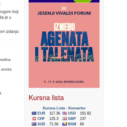
.
prugom koji
da je u
om izdanju
editne
smotra
A
Kursna lista