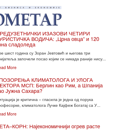
РЕДУЗЕТНИЧКИ ИЗАЗОВИ ЧЕТИРИ
УРИСТИЧКА ВОДИЧА: „Црна овца“ и 120
она сладоледа
ре шест година су Зоран Јевтовић и његова три
ијатеља започели посао којим се никада раније нису...
ead More
ПОЗОРЕЊА КЛИМАТОЛОГА И УЛОГА
ЕКТОРА МСП: Берлин као Рим, а Шпанија
ао Јужна Сахара?
туација је критична – гласила је једна од порука
офесорке, климатолога Лучке Кајфеж Богатај са У...
ead More
ЕТА–КОРН: Најекономичнији огрев расте