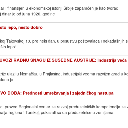
ičar i finansijer, u ekonomskoj istoriji Srbije zapamćen je kao tvorac
j dinar je od juna 1920. godine
što lepo, nešto dobro
koj Takovskoj 10, pre neki dan, u prisustvu poštovalaca i nekadašnjih 
ešto lepo“
VOZI RADNU SNAGU IZ SUSEDNE AUSTRIJE: Industrija veća 
rije ulazi u Nemačku, u Frajlasing, industrijski veoma razvijen grad u ko
leno je
 DOBA: Prednosti umrežavanja i zajedničkog nastupa
e je proveo Regionalni centar za razvoj preduzetničkih kompetencija za 
lja regiona i Turskoj, pokazali su da preduzetnice u zemljama