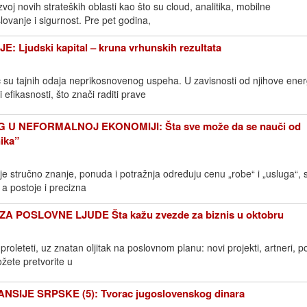
oj novih strateških oblasti kao što su cloud, analitika, mobilne
lovanje i sigurnost. Pre pet godina,
Ljudski kapital – kruna vrhunskih rezultata
č su tajnih odaja neprikosnovenog uspeha. U zavisnosti od njihove energ
 efikasnosti, što znači raditi prave
 U NEFORMALNOJ EKONOMIJI: Šta sve može da se nauči od
ika”
i je stručno znanje, ponuda i potražnja određuju cenu „robe“ i „usluga“, 
 a postoje i precizna
POSLOVNE LJUDE Šta kažu zvezde za biznis u oktobru
leteti, uz znatan oljitak na poslovnom planu: novi projekti, artneri, po
žete pretvorite u
NSIJE SRPSKE (5): Tvorac jugoslovenskog dinara