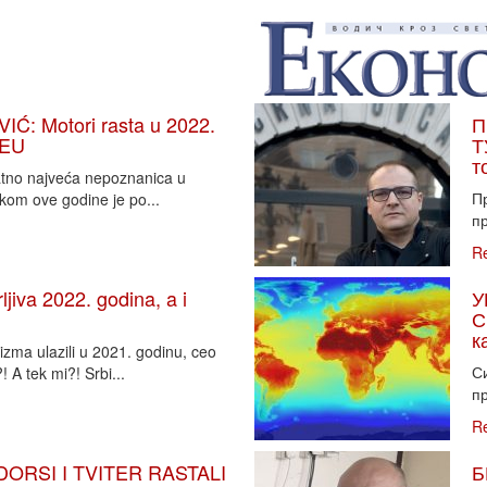
: Motori rasta u 2022.
П
 EU
Т
т
vatno najveća nepoznanica u
П
tkom ove godine je po...
пр
R
iva 2022. godina, a i
У
С
к
zma ulazili u 2021. godinu, ceo
Си
 A tek mi?! Srbi...
пр
R
DORSI I TVITER RASTALI
Б