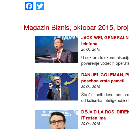
Facebook
Twitter
Magazin Biznis, oktobar 2015, bro
JACK WEI, GENERALNI D
telefona
20 Oct 2015
U sektoru telekomunikacija 
poverenje vodećih operater
DANIJEL GOLEMAN, PR
posebna vrsta pameti
20 Oct 2015
Šta čini onih deset odsto 
od količnika inteligencije 
DEJVID LA ROS, DIREK
IT rešenjima
20 Oct 2015