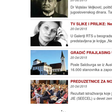
Dr Vojislav Veljković, polit
jugoslovenskog dinara. Ta
TV SLIKE I PRILIKE: Ne
20 Oct 2015
U Galeriji RTS u beograds
predstavljena je knjiga „N
GRADIĆ FRAJLASING U
20 Oct 2015
Posle Salcburga se iz Aust
16.000 stanovnika a zapos
PREDUZETNICE ZA NOVO
20 Oct 2015
Rezultati istraživanja koj
JIE (SEECEL) u devet zema