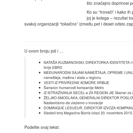
što značajno doprinosi 
Ko su “trovači” i kako i
joj je kolega – rezultat t
svakoj organizaciji “toksično” između pet i deset odsto za
U ovom broju još i …
NATAŠA KUZMANOVSKI, DIREKTORKA IDENTITETA I K
linije EBRD
MEĐUNARODNI SAJAM NAMEŠTAJA, OPREME I UNUTR
nameštaja, mašina i alata u regionu
VESTI IZ PRIVREDNE KOMORE SRBIJE
Šampion humanosti kompanije Metro
IZ ISTRAŽIVANJA SECEL-a ZA REGION JIE Skener za ž
ŽELJKO SMODLAKA, GENERALNI DIREKTOR POSLOV
Nastavićemo da ulažemo u inovacije
DOMINIQUE LESUEUR, DIREKTOR IZVOZA KOMPANIJE S
Sledeći broj Magazina Biznis izlazi 20. novembra 2015.
Podelite ovaj tekst: