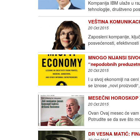
Kompanija IBM ulaže u razv
tehnologije, društveno pos
VEŠTINA KOMUNIKACIJE: 
20 Oct 2015
Zaposleni kompanije, klju
posvećenosti, efektivnosti i
MNOGO NIJANSI SIVOG
“nepodobnih preduzetn
20 Oct 2015
I u sivoj ekonomiji na cen
se iznose „novi proizvodi“,
MESEČNI HOROSKOP ZA 
20 Oct 2015
Ovan Ovaj mesec će vam pro
Potrudite se da sve što mo
DR VESNA MATIĆ: FINA
20 Oct 2015