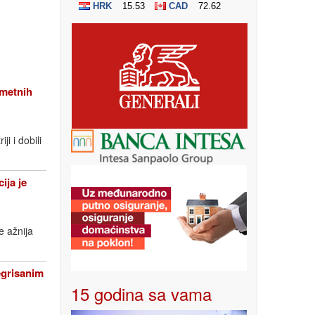
metnih
i i dobili
ja je
e ažnija
grisanim
15 godina sa vama