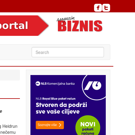
ve
og Heidrun
o nečemu