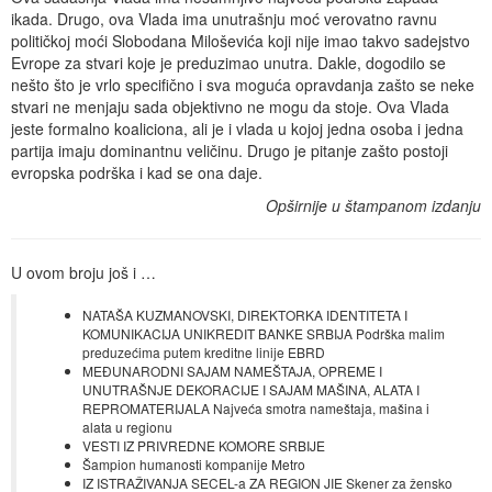
ikada. Drugo, ova Vlada ima unutrašnju moć verovatno ravnu
političkoj moći Slobodana Miloševića koji nije imao takvo sadejstvo
Evrope za stvari koje je preduzimao unutra. Dakle, dogodilo se
nešto što je vrlo specifično i sva moguća opravdanja zašto se neke
stvari ne menjaju sada objektivno ne mogu da stoje. Ova Vlada
jeste formalno koaliciona, ali je i vlada u kojoj jedna osoba i jedna
partija imaju dominantnu veličinu. Drugo je pitanje zašto postoji
evropska podrška i kad se ona daje.
Opširnije u štampanom izdanju
U ovom broju još i …
NATAŠA KUZMANOVSKI, DIREKTORKA IDENTITETA I
KOMUNIKACIJA UNIKREDIT BANKE SRBIJA Podrška malim
preduzećima putem kreditne linije EBRD
MEĐUNARODNI SAJAM NAMEŠTAJA, OPREME I
UNUTRAŠNJE DEKORACIJE I SAJAM MAŠINA, ALATA I
REPROMATERIJALA Najveća smotra nameštaja, mašina i
alata u regionu
VESTI IZ PRIVREDNE KOMORE SRBIJE
Šampion humanosti kompanije Metro
IZ ISTRAŽIVANJA SECEL-a ZA REGION JIE Skener za žensko