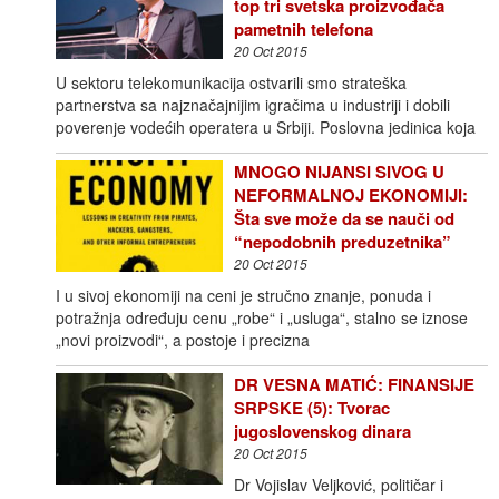
top tri svetska proizvođača
pametnih telefona
20 Oct 2015
U sektoru telekomunikacija ostvarili smo strateška
partnerstva sa najznačajnijim igračima u industriji i dobili
poverenje vodećih operatera u Srbiji. Poslovna jedinica koja
MNOGO NIJANSI SIVOG U
NEFORMALNOJ EKONOMIJI:
Šta sve može da se nauči od
“nepodobnih preduzetnika”
20 Oct 2015
I u sivoj ekonomiji na ceni je stručno znanje, ponuda i
potražnja određuju cenu „robe“ i „usluga“, stalno se iznose
„novi proizvodi“, a postoje i precizna
DR VESNA MATIĆ: FINANSIJE
SRPSKE (5): Tvorac
jugoslovenskog dinara
20 Oct 2015
Dr Vojislav Veljković, političar i