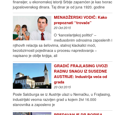
finansijer, u ekonomskoj istoriji Srbije zapamćen je kao tvorac
jugoslovenskog dinara. Taj dinar je od juna 1920. godine
MENADŽERSKI VODIČ: Kako
prepoznati “trovače”
20 Oct 2015
O “kancelarijskoj politici” –
međusobnim odnosima zaposlenih i
njihovih relacija sa šefovima, stalnoj klackalici moći,
bezobzirnosti pojedinaca u procesu napredovanja –
napisano je obilje knjiga, ali
GRADIĆ FRAJLASING UVOZI
RADNU SNAGU IZ SUSEDNE
AUSTRIJE: Industrija veća od
grada
20 Oct 2015
Posle Salcburga se iz Austrije ulazi u Nemačku, u Frajlasing,
industrijski veoma razvijen grad u kojem živi 16.000
stanovnika a zaposleno je
PREDAVANJE DR BORISA