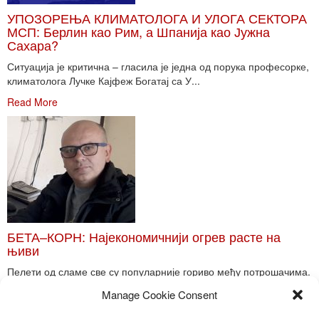
УПОЗОРЕЊА КЛИМАТОЛОГА И УЛОГА СЕКТОРА
МСП: Берлин као Рим, а Шпанија као Јужна
Сахара?
Ситуација је критична – гласила је једна од порука професорке,
климатолога Лучке Кајфеж Богатај са У...
Read More
БЕТА–КОРН: Најекономичнији огрев расте на
њиви
Пелети од сламе све су популарније гориво међу потрошачима.
Главне препреке већoj производњи овог ог...
Manage Cookie Consent
Read More