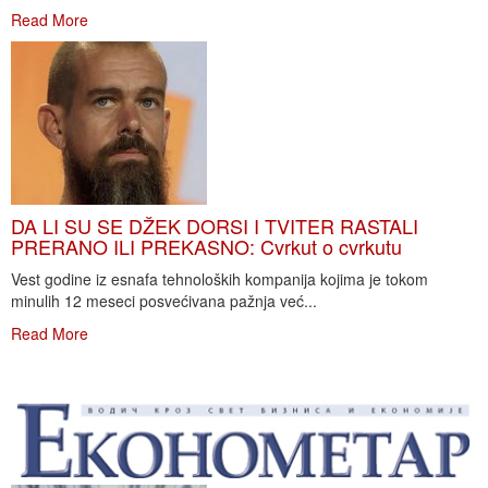
Read More
DA LI SU SE DŽEK DORSI I TVITER RASTALI
PRERANO ILI PREKASNO: Cvrkut o cvrkutu
Vest godine iz esnafa tehnoloških kompanija kojima je tokom
minulih 12 meseci posvećivana pažnja već...
Read More