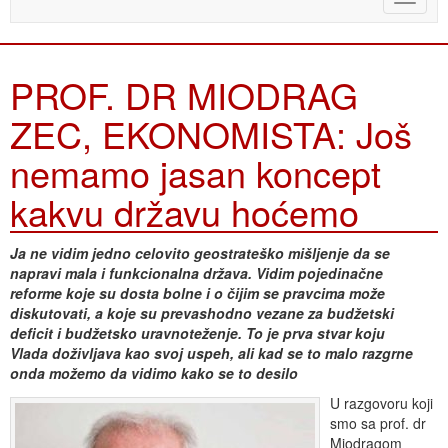
naviga
PROF. DR MIODRAG
ZEC, EKONOMISTA: Još
nemamo jasan koncept
kakvu državu hoćemo
Ja ne vidim jedno celovito geostrateško mišljenje da se
napravi mala i funkcionalna država. Vidim pojedinačne
reforme koje su dosta bolne i o čijim se pravcima može
diskutovati, a koje su prevashodno vezane za budžetski
deficit i budžetsko uravnoteženje. To je prva stvar koju
Vlada doživljava kao svoj uspeh, ali kad se to malo razgrne
onda možemo da vidimo kako se to desilo
U razgovoru koji
smo sa prof. dr
Miodragom