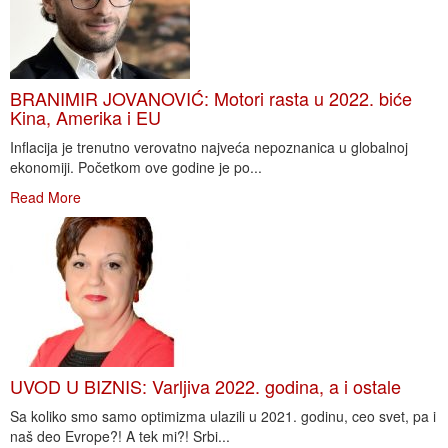
BRANIMIR JOVANOVIĆ: Motori rasta u 2022. biće
Kina, Amerika i EU
Inflacija je trenutno verovatno najveća nepoznanica u globalnoj
ekonomiji. Početkom ove godine je po...
Read More
UVOD U BIZNIS: Varljiva 2022. godina, a i ostale
Sa koliko smo samo optimizma ulazili u 2021. godinu, ceo svet, pa i
naš deo Evrope?! A tek mi?! Srbi...