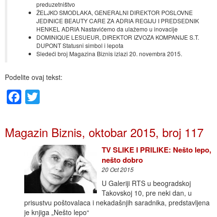
preduzetništvo
ŽELJKO SMODLAKA, GENERALNI DIREKTOR POSLOVNE
JEDINICE BEAUTY CARE ZA ADRIA REGIJU I PREDSEDNIK
HENKEL ADRIA Nastavićemo da ulažemo u inovacije
DOMINIQUE LESUEUR, DIREKTOR IZVOZA KOMPANIJE S.T.
DUPONT Statusni simbol i lepota
Sledeći broj Magazina Biznis izlazi 20. novembra 2015.
Podelite ovaj tekst:
Facebook
Twitter
Magazin Biznis, oktobar 2015, broj 117
TV SLIKE I PRILIKE: Nešto lepo,
nešto dobro
20 Oct 2015
U Galeriji RTS u beogradskoj
Takovskoj 10, pre neki dan, u
prisustvu poštovalaca i nekadašnjih saradnika, predstavljena
je knjiga „Nešto lepo“