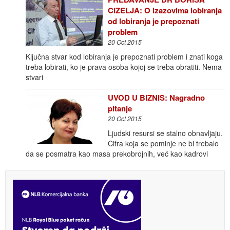
CIZELJA: O izazovima lobiranja
od lobiranja je prepoznati
problem
20 Oct 2015
Ključna stvar kod lobiranja je prepoznati problem i znati koga
treba lobirati, ko je prava osoba kojoj se treba obratiti. Nema
stvari
UVOD U BIZNIS: Nagradno
pitanje
20 Oct 2015
Ljudski resursi se stalno obnavljaju.
Cifra koja se pominje ne bi trebalo
da se posmatra kao masa prekobrojnih, već kao kadrovi