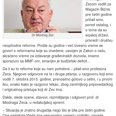
Zecom vodili za
Magazin Biznis
pre četiri godine
pričali smo,
pored ostalog, i
o tome da su
srpskoj državi,
Dr Miodrag Zec
privredi i društvu
neophodne reforme. Prošle su godine i već izvesno vreme se
govori o reformama koje su izvedene: usvojen je Zakon o radu,
skraćeno vreme za izdavanje građevinskih dozvola, imamo
sporazum sa MMF-om, smanjen je budžetski deficit…
Da li su to reforme koje su nam potrebne – pitali smo profesora
Zeca. Njegove odgovore na ta i druga pitanja, u razgovoru koji smo
vodili 7. oktobra 2015. godine, prenosimo gotovo u celini, i u prvom
licu, onako kako je razgovor tekao, zbog zanimljivog pripovedačkog
i originalnog pristupa koji dr Zec ima.
Dakle, slede ocene, stavovi, razmišljanja i odgovori prof. dr
Miodraga Zeca, u redakcijskoj opremi.
– Situacija je znatno drugačija nego što je bila pre četiri godine.
Ova sadašnja Vlada ima nesumnjivo najveću podršku zapada