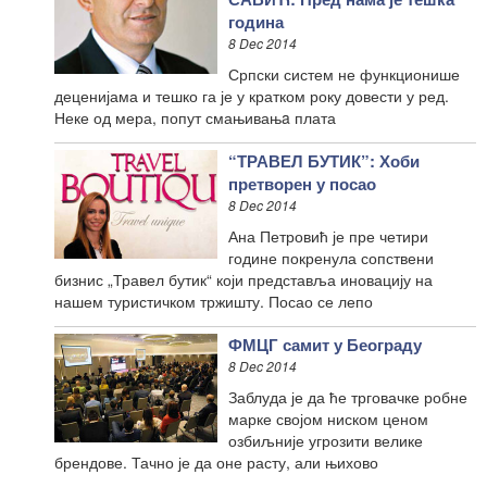
година
8 Dec 2014
Српски систем не функционише
деценијама и тешко га је у кратком року довести у ред.
Неке од мера, попут смањивањa плата
“ТРАВЕЛ БУТИК”: Хоби
претворен у посао
8 Dec 2014
Ана Петровић је пре четири
године покренула сопствени
бизнис „Травел бутик“ који представља иновацију на
нашем туристичком тржишту. Посао се лепо
ФМЦГ самит у Београду
8 Dec 2014
Заблуда је да ће трговачке робне
марке својом ниском ценом
озбиљније угрозити велике
брендове. Тачно је да оне расту, али њихово