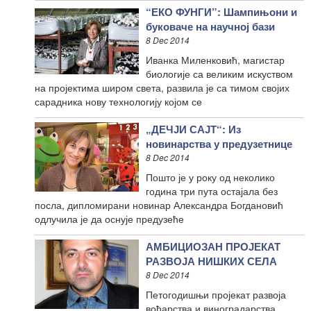
“ЕКО ФУНГИ”: Шампињони и
буковаче на научној бази
8 Dec 2014
Иванка Миленковић, магистар
биологије са великим искуством
на пројектима широм света, развила је са тимом својих
сарадника нову технологију којом се
„ДЕЧЈИ САЈТ“: Из
новинарства у предузетнице
8 Dec 2014
Пошто је у року од неколико
година три пута остајала без
посла, дипломирани новинар Александра Богдановић
одлучила је да оснује предузеће
АМБИЦИОЗАН ПРОЈЕКАТ
РАЗВОЈА НИШКИХ СЕЛА
8 Dec 2014
Петогодишњи пројекат развоја
воћарства и виноградарства