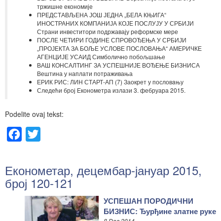
тржишне економије
ПРЕДСТАВЉЕНА ЈОШ ЈЕДНА „БЕЛА КЊИГА“
ИНОСТРАНИХ КОМПАНИЈА КОЈЕ ПОСЛУЈУ У СРБИЈИ
Страни инвеститори подржавају реформске мере
ПОСЛЕ ЧЕТИРИ ГОДИНЕ СПРОВОЂЕЊА У СРБИЈИ
„ПРОЈЕКТА ЗА БОЉЕ УСЛОВЕ ПОСЛОВАЊА“ АМЕРИЧКЕ
АГЕНЦИЈЕ УСАИД Симболично побољшање
ВАШ КОНСАЛТИНГ ЗА УСПЕШНИЈЕ ВОЂЕЊЕ БИЗНИСА
Вештина у наплати потраживања
ЕРИК РИС: ЛИН СТАРТ-АП (7) Заокрет у пословaњу
Следећи број Економетра излази 3. фебруара 2015.
Podelite ovaj tekst:
Facebook
Twitter
Економетар, децембар-јануар 2015,
број 120-121
УСПЕШАН ПОРОДИЧНИ
БИЗНИС: Ђурђине златне руке
8 Dec 2014