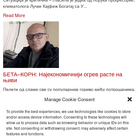
климатолога Лучке Кајфеж Богатај са У...
Read More
БЕТА–КОРН: Најекономичнији огрев расте на
њиви
Пелети од сламе све су популарније гориво међу потрошачима.
Главне препреке већoj производњи овог ог...
Manage Cookie Consent
Read More
To provide the best experiences, we use technologies like cookies to store
and/or access device information. Consenting to these technologies will
allow us to process data such as browsing behavior or unique IDs on this
site. Not consenting or withdrawing consent, may adversely affect certain
Toggle
features and functions.
naviga