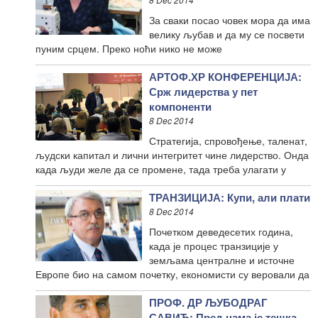
За сваки посао човек мора да има
велику љубав и да му се посвети
пуним срцем. Преко ноћи нико не може
АРТОФ.ХР КОНФЕРЕНЦИЈА:
Срж лидерства у пет
компоненти
8 Dec 2014
Стратегија, спровођење, таленат,
људски капитал и лични интегритет чине лидерство. Онда
када људи желе да се промене, тада треба улагати у
ТРАНЗИЦИЈА: Купи, али плати
8 Dec 2014
Почетком деведесетих година,
када је процес транзиције у
земљама централне и источне
Европе био на самом почетку, економисти су веровали да
ПРОФ. ДР ЉУБОДРАГ
САВИЋ: Пред нама је тешка