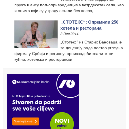
пружа шансу пољопривредницима четрдесетак села, као
и онима који су у граду остали без посла,
„СТОТЕКС“: Опремили 250
хотела и ресторана
8 Dec 2014
„Стотекс” из Старих Бановаца је
за деценију рада постао угледна
фирма у Србији и региону, производећи квалитетни
кућни, хотелски и ресторански