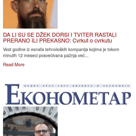
DA LI SU SE DŽEK DORSI I TVITER RASTALI
PRERANO ILI PREKASNO: Cvrkut o cvrkutu
Vest godine iz esnafa tehnoloških kompanija kojima je tokom
minulih 12 meseci posvećivana pažnja već...
Read More