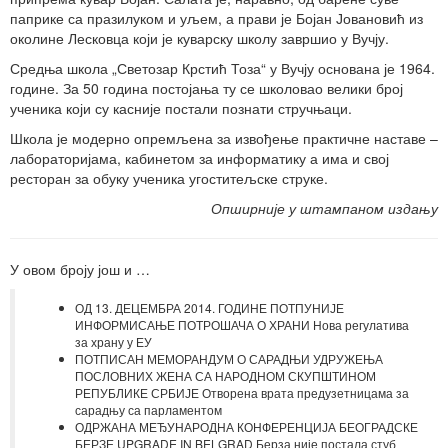
паприке са празилуком и уљем, а прави је Бојан Јовановић из
околине Лесковца који је куварску школу завршио у Вучју.
Средња школа „Светозар Крстић Тоза“ у Вучју основана је 1964.
године. За 50 година постојања ту се школовао велики број
ученика који су касније постали познати стручњаци.
Школа је модерно опремљена за извођење практичне наставе –
лабораторијама, кабинетом за информатику а има и свој
ресторан за обуку ученика угоститељске струке.
Опширније у штампаном издању
У овом броју још и …
ОД 13. ДЕЦЕМБРА 2014. ГОДИНЕ ПОТПУНИЈЕ
ИНФОРМИСАЊЕ ПОТРОШАЧА О ХРАНИ Нова регулатива
за храну у ЕУ
ПОТПИСАН МЕМОРАНДУМ О САРАДЊИ УДРУЖЕЊА
ПОСЛОВНИХ ЖЕНА СА НАРОДНОМ СКУПШТИНОМ
РЕПУБЛИКЕ СРБИЈЕ Отворена врата предузетницама за
сарадњу са парламентом
ОДРЖАНА МЕЂУНАРОДНА КОНФЕРЕНЦИЈА БЕОГРАДСКЕ
БЕРЗЕ UPGRADE IN BELGRAD Берза није постала стуб