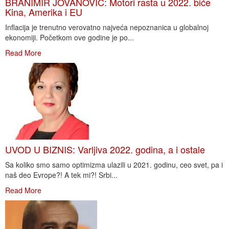
BRANIMIR JOVANOVIĆ: Motori rasta u 2022. biće
Kina, Amerika i EU
Inflacija je trenutno verovatno najveća nepoznanica u globalnoj
ekonomiji. Početkom ove godine je po...
Read More
UVOD U BIZNIS: Varljiva 2022. godina, a i ostale
Sa koliko smo samo optimizma ulazili u 2021. godinu, ceo svet, pa i
naš deo Evrope?! A tek mi?! Srbi...
Read More