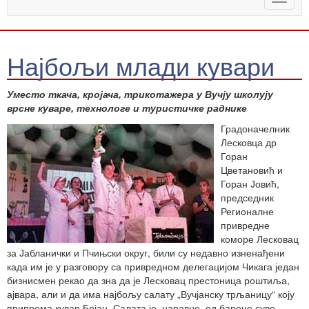
naviga
Најбољи млади кувари
Уместо ткача, кројача, трикотажера у Вучју школују
врсне куваре, технологе и туристичке раднике
Градоначелник
Лесковца др
Горан
Цветановић и
Горан Јовић,
председник
Регионалне
привредне
коморе Лесковац
за Јабланички и Пчињски округ, били су недавно изненађени
када им је у разговору са привредном делегацијом Чикага један
бизнисмен рекао да зна да је Лесковац престоница роштиља,
ајвара, али и да има најбољу салату „Вучјанску трљаницу“ коју
припрема кувар Бојан. Салата је, наравно, од барене суве