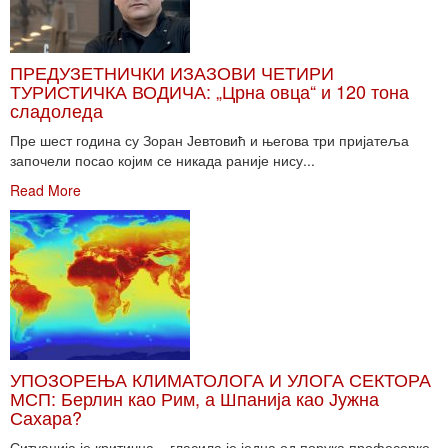
ПРЕДУЗЕТНИЧКИ ИЗАЗОВИ ЧЕТИРИ
ТУРИСТИЧКА ВОДИЧА: „Црна овца“ и 120 тона
сладоледа
Пре шест година су Зоран Јевтовић и његова три пријатеља
започели посао којим се никада раније нису...
Read More
УПОЗОРЕЊА КЛИМАТОЛОГА И УЛОГА СЕКТОРА
МСП: Берлин као Рим, а Шпанија као Јужна
Сахара?
Ситуација је критична – гласила је једна од порука професорке,