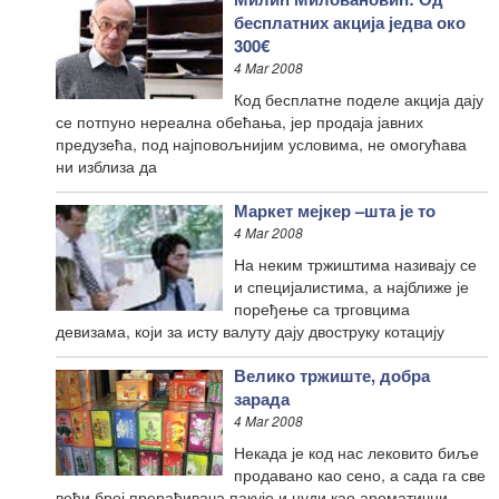
бесплатних акција једва око
300€
4 Mar 2008
Код бесплатне поделе акција дају
се потпуно нереална обећања, јер продаја јавних
предузећа, под најповољнијим условима, не омогућава
ни изблиза да
Маркет мејкер –шта је то
4 Mar 2008
На неким тржиштима називају се
и специјалистима, а најближе је
поређење са трговцима
девизама, који за исту валуту дају двоструку котацију
Велико тржиште, добра
зарада
4 Mar 2008
Некада је код нас лековито биље
продавано као сено, а сада га све
већи број прерађивача пакује и нуди као ароматични