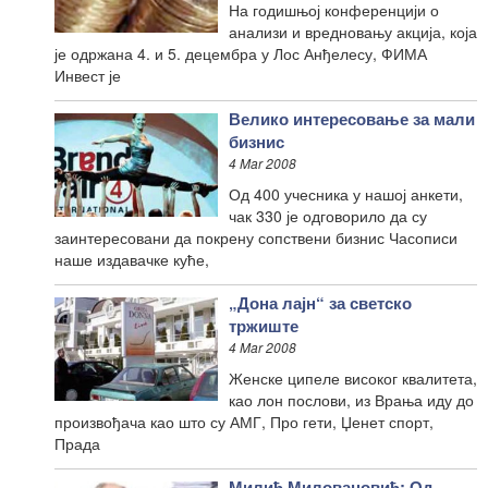
На годишњој конференцији о
анализи и вредновању акција, која
је одржана 4. и 5. децембра у Лос Анђелесу, ФИМА
Инвест је
Велико интересовање за мали
бизнис
4 Mar 2008
Од 400 учесника у нашој анкети,
чак 330 је одговорило да су
заинтересовани да покрену сопствени бизнис Часописи
наше издавачке куће,
„Дона лајн“ за светско
тржиште
4 Mar 2008
Женске ципеле високог квалитета,
као лон послови, из Врања иду до
произвођача као што су АМГ, Про гети, Џенет спорт,
Прада
Милић Миловановић: Од