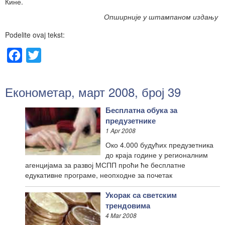
Кине.
Опширније у штампаном издању
Podelite ovaj tekst:
Facebook
Twitter
Економетар, март 2008, број 39
Бесплатна обука за
предузетнике
1 Apr 2008
Око 4.000 будућих предузетника
до краја године у регионалним
агенцијама за развој МСПП проћи ће бесплатне
едукативне програме, неопходне за почетак
Укорак са светским
трендовима
4 Mar 2008