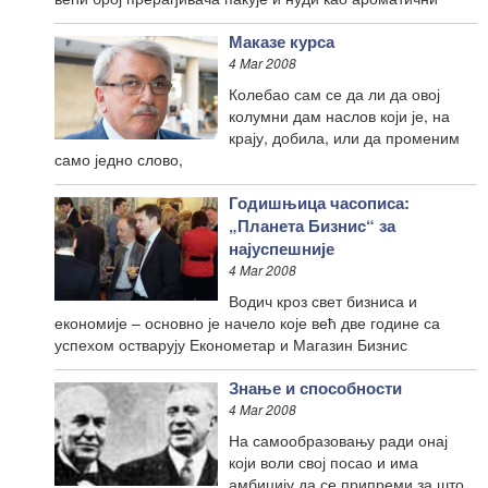
Маказе курса
4 Mar 2008
Колебао сам се да ли да овој
колумни дам наслов који је, на
крају, добила, или да променим
само једно слово,
Годишњица часописа:
„Планета Бизнис“ за
најуспешније
4 Mar 2008
Водич кроз свет бизниса и
економије – основно је начело које већ две године са
успехом остварују Економетар и Магазин Бизнис
Знање и способности
4 Mar 2008
На самообразовању ради онај
који воли свој посао и има
амбицију да се припреми за што