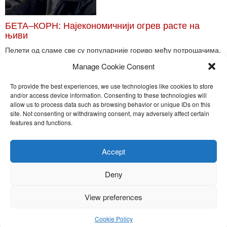
БЕТА–КОРН: Најекономичнији огрев расте на
њиви
Пелети од сламе све су популарније гориво међу потрошачима.
Главне препреке већoj производњи овог ог...
Manage Cookie Consent
Read More
To provide the best experiences, we use technologies like cookies to store
and/or access device information. Consenting to these technologies will
allow us to process data such as browsing behavior or unique IDs on this
site. Not consenting or withdrawing consent, may adversely affect certain
Toggle
features and functions.
naviga
Nira Press d.o.o.
Accept
Sadržaj ovog sajta je zakonom zaštićena intelektualna svojina
preduzeća NiraPress d.o.o. Svako neovlašćeno korišćenje,
Deny
kopiranje, objavljivanje celine ili delova bilo kog proizvoda NiraPress
d.o.o. je kažnjivo po zakonu.
View preferences
Cookie Policy