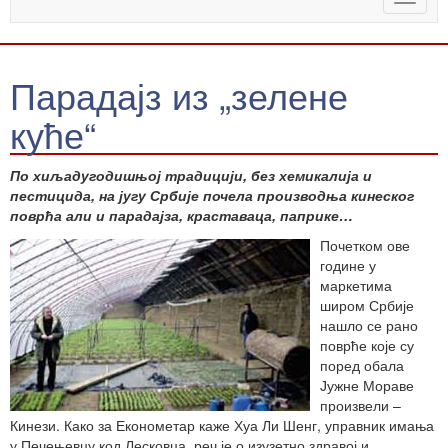
naviga
Парадајз из „зелене
куће“
По хиљадугодишњој традицији, без хемикалија и
пестицида, на југу Србије почела производња кинеског
поврћа али и парадајза, краставаца, паприке…
Почетком ове
године у
маркетима
широм Србије
нашло се рано
поврће које су
поред обала
Јужне Мораве
произвели –
Кинези. Како за Економетар каже Хуа Ли Шенг, управник имања
у Печењевцу код Лесковца, реч је о изузетно здравој и