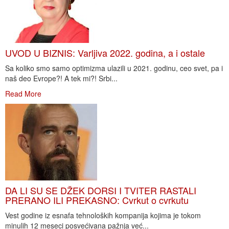
UVOD U BIZNIS: Varljiva 2022. godina, a i ostale
Sa koliko smo samo optimizma ulazili u 2021. godinu, ceo svet, pa i
naš deo Evrope?! A tek mi?! Srbi...
Read More
DA LI SU SE DŽEK DORSI I TVITER RASTALI
PRERANO ILI PREKASNO: Cvrkut o cvrkutu
Vest godine iz esnafa tehnoloških kompanija kojima je tokom
minulih 12 meseci posvećivana pažnja već...