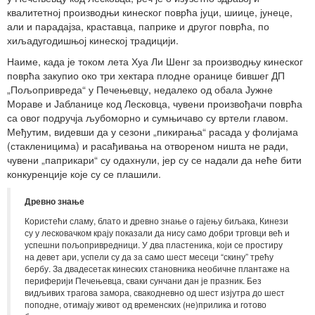
квалитетној производњи кинеског поврћа јуци, шиице, јунеце,
али и парадајза, краставца, паприке и другог поврћа, по
хиљадугодишњој кинеској традицији.
Наиме, када је током лета Хуа Ли Шенг за производњу кинеског
поврћа закупио око три хектара плодне оранице бившег ДП
„Пољопривреда“ у Печењевцу, недалеко од обала Јужне
Мораве и Јабланице код Лесковца, чувени произвођачи поврћа
са овог подручја љубоморно и сумњичаво су вртели главом.
Међутим, видевши да у сезони „пикирања“ расада у фолијама
(стакленицима) и расађивања на отвореном ништа не ради,
чувени „паприкари“ су одахнули, јер су се надали да неће бити
конкуренције које су се плашили.
Древно знање
Користећи сламу, блато и древно знање о гајењу биљака, Кинези
су у лесковачком крају показали да нису само добри трговци већ и
успешни пољопривредници. У два пластеника, који се простиру
на девет ари, успели су да за само шест месеци “скину” трећу
бербу. За двадесетак кинеских становника необичне плантаже на
периферији Печењевца, сваки сунчани дан је празник. Без
видљивих трагова замора, свакодневно од шест изјутра до шест
поподне, отимају живот од временских (не)прилика и готово