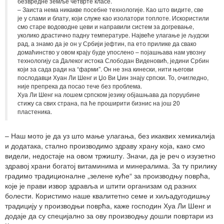
безвредне земље четврте класе.
– Заиста нема никакве посебне технологије. Као што видите, све
је у слами и блату, који служе као изолатори топлоте. Искористили
смо старе водоводне цеви и направили систем за догревање,
уколико драстично падну температуре. Највеће улагање је људски
рад, а знамо да је он у Србији јефтин, па ето прилике да свако
домаћинство у овом крају буде упослено – појашњава нам увозну
технологију са Далеког истока Слободан Виденовић, једини Србин
који за сада ради на “фарми”. Он не зна кинески, нити његови
послодавци Хуан Ли Шенг и Џо Ви Џин знају српски. То, очигледно,
није препрека да посао тече без проблема.
Хуа Ли Шенг на лошем српском језику објашњава да поруџбине
стижу са свих страна, па ће проширити бизнис на још 20
пластеника.
– Наш мото је да уз што мање улагања, без икаквих хемикалија
и додатака, стално производимо здраву храну која, како смо
видели, недостаје на овом тржишту. Значи, да је реч о изузетно
здравој храни богатој витаминима и минералима. За ту прилику
градимо традиционалне „зелене куће“ за производњу поврћа,
које је прави извор здравља и штити организам од разних
болести. Користимо наше квалитетно семе и хиљадугодишњу
традицију у производњи поврћа, каже господин Хуа Ли Шенг и
додаје да су специјално за ову производњу дошли повртари из