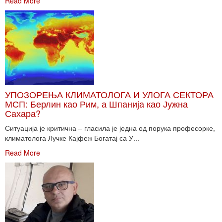
Read More
УПОЗОРЕЊА КЛИМАТОЛОГА И УЛОГА СЕКТОРА
МСП: Берлин као Рим, а Шпанија као Јужна
Сахара?
Ситуација је критична – гласила је једна од порука професорке,
климатолога Лучке Кајфеж Богатај са У...
Read More