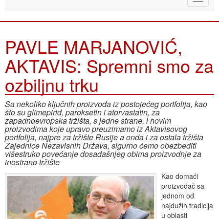
naviga
PAVLE MARJANOVIĆ,
AKTAVIS: Spremni smo za
ozbiljnu trku
Sa nekoliko ključnih proizvoda iz postojećeg portfolija, kao
što su glimepirid, paroksetin i atorvastatin, za
zapadnoevropska tržišta, s jedne strane, i novim
proizvodima koje upravo preuzimamo iz Aktavisovog
portfolija, najpre za tržište Rusije a onda i za ostala tržišta
Zajednice Nezavisnih Država, sigurno ćemo obezbediti
višestruko povećanje dosadašnjeg obima proizvodnje za
inostrano tržište
Kao domaći
proizvođač sa
jednom od
najdužih tradicija
u oblasti