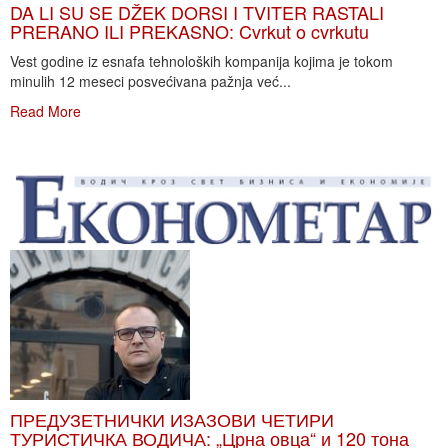
DA LI SU SE DŽEK DORSI I TVITER RASTALI
PRERANO ILI PREKASNO: Cvrkut o cvrkutu
Vest godine iz esnafa tehnoloških kompanija kojima je tokom
minulih 12 meseci posvećivana pažnja već...
Read More
ПРЕДУЗЕТНИЧКИ ИЗАЗОВИ ЧЕТИРИ
ТУРИСТИЧКА ВОДИЧА: „Црна овца“ и 120 тона