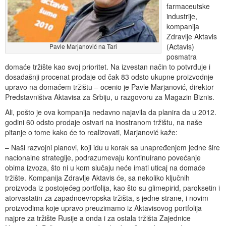
farmaceutske
industrije,
kompanija
Zdravlje Aktavis
(Actavis)
Pavle Marjanović na Tari
posmatra
domaće tržište kao svoj prioritet. Na izvestan način to potvrđuje i
dosadašnji procenat prodaje od čak 83 odsto ukupne proizvodnje
upravo na domaćem tržištu – ocenio je Pavle Marjanović, direktor
Predstavništva Aktavisa za Srbiju, u razgovoru za Magazin Biznis.
Ali, pošto je ova kompanija nedavno najavila da planira da u 2012.
godini 60 odsto prodaje ostvari na inostranom tržištu, na naše
pitanje o tome kako će to realizovati, Marjanović kaže:
– Naši razvojni planovi, koji idu u korak sa unapređenjem jedne šire
nacionalne strategije, podrazumevaju kontinuirano povećanje
obima izvoza, što ni u kom slučaju neće imati uticaj na domaće
tržište. Kompanija Zdravlje Aktavis će, sa nekoliko ključnih
proizvoda iz postojećeg portfolija, kao što su glimepirid, paroksetin i
atorvastatin za zapadnoevropska tržišta, s jedne strane, i novim
proizvodima koje upravo preuzimamo iz Aktavisovog portfolija
najpre za tržište Rusije a onda i za ostala tržišta Zajednice