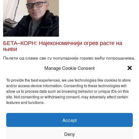
БЕТА–КОРН: Најекономичнији огрев расте на
њиви
Пелети од сламе све су популарније гориво међу потрошачима.
Главне препреке већoj производњи овог ог...
Manage Cookie Consent
Read More
To provide the best experiences, we use technologies like cookies to store
and/or access device information. Consenting to these technologies will
allow us to process data such as browsing behavior or unique IDs on this
site. Not consenting or withdrawing consent, may adversely affect certain
Toggle
features and functions.
naviga
Nira Press d.o.o.
Accept
Sadržaj ovog sajta je zakonom zaštićena intelektualna svojina
preduzeća NiraPress d.o.o. Svako neovlašćeno korišćenje,
Deny
kopiranje, objavljivanje celine ili delova bilo kog proizvoda NiraPress