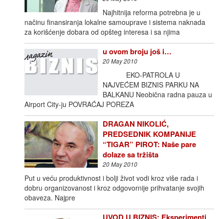
Najhitnija reforma potrebna je u
načinu finansiranja lokalne samouprave i sistema naknada
za korišćenje dobara od opšteg interesa i sa njima
u ovom broju još i…
20 May 2010
EKO-PATROLA U
NAJVEĆEM BIZNIS PARKU NA
BALKANU Neobična radna pauza u
Airport City-ju POVRAĆAJ POREZA
DRAGAN NIKOLIĆ,
PREDSEDNIK KOMPANIJE
“TIGAR” PIROT: Naše pare
dolaze sa tržišta
20 May 2010
Put u veću produktivnost i bolji život vodi kroz više rada i
dobru organizovanost i kroz odgovornije prihvatanje svojih
obaveza. Najpre
UVOD U BIZNIS: Eksperimenti