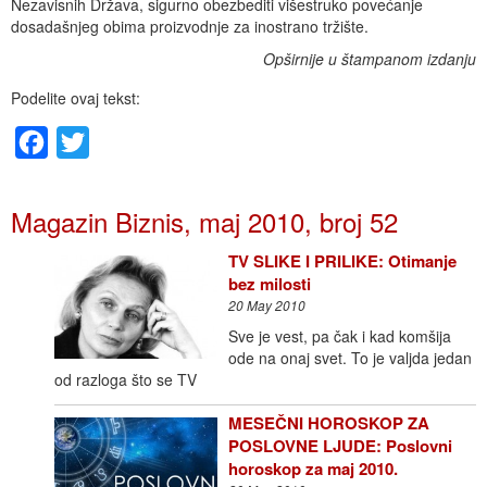
Nezavisnih Država, sigurno obezbediti višestruko povećanje
dosadašnjeg obima proizvodnje za inostrano tržište.
Opširnije u štampanom izdanju
Podelite ovaj tekst:
Facebook
Twitter
Magazin Biznis, maj 2010, broj 52
TV SLIKE I PRILIKE: Otimanje
bez milosti
20 May 2010
Sve je vest, pa čak i kad komšija
ode na onaj svet. To je valjda jedan
od razloga što se TV
MESEČNI HOROSKOP ZA
POSLOVNE LJUDE: Poslovni
horoskop za maj 2010.