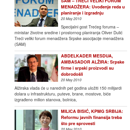
SAM – TREĆI VELIKI FORUM
MENADŽERA: Uvođenje reda u
planiranje i izgradnju
20 May 2010
Specijalni gost Trećeg foruma –
ministar životne sredine i prostornog planiranja Oliver Dulić
Treći veliki forum menadžera Srpske asocijacije menadžera
(SAM)
ABDELKADER MESDUA,
AMBASADOR ALŽIRA: Srpske
firme i srpski proizvodi su
dobrodošli
20 May 2010
Alžirska vlada će u narednih pet godina uložiti 150 milijardi
dolara u infrastrukturu, puteve, brane, mostove, biće
izgrađeno milion stanova, bolnica,
MILICA BISIĆ, KPMG SRBIJA:
Reformu javnih finansija treba
što pre sprovesti
20 May 2010