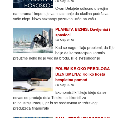
20 May 2010
Ovan Delujete odlučno u svojim
namerama i imponuje vam saznanje da okolina podržava
vaše ideje. Novo saznanje pozitivno utiče na vašu
PLANETA BIZNIS: Davljenici i
spasioci
20 May 2010
Kad se nagomilaju problemi, da li je
bolje da korporacijsko kormilo
preuzme neko ko je već na brodu, ili je svrsishodnije
POLEMIKE OKO PREDLOGA
BIZNISMENA: Koliko košta
besplatna pomoć
20 May 2010
Ekonomisti kritikuju ideju da se
novac od prodaje dela Telekoma iskoristi za
reindustrijalizaciju, jer bi se sredstvima iz “zdravog”
preduzeća finansirale