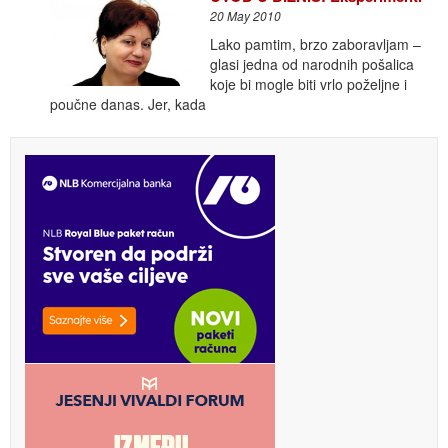
20 May 2010
Lako pamtim, brzo zaboravljam –
glasi jedna od narodnih pošalica
koje bi mogle biti vrlo poželjne i
poučne danas. Jer, kada