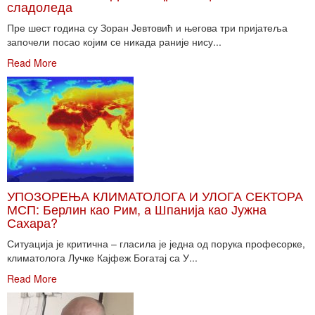
сладоледа
Пре шест година су Зоран Јевтовић и његова три пријатеља
започели посао којим се никада раније нису...
Read More
УПОЗОРЕЊА КЛИМАТОЛОГА И УЛОГА СЕКТОРА
МСП: Берлин као Рим, а Шпанија као Јужна
Сахара?
Ситуација је критична – гласила је једна од порука професорке,
климатолога Лучке Кајфеж Богатај са У...
Read More