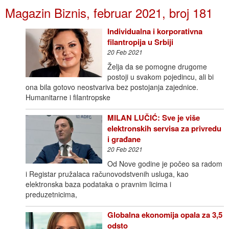
Magazin Biznis, februar 2021, broj 181
Individualna i korporativna
filantropija u Srbiji
20 Feb 2021
Želja da se pomogne drugome
postoji u svakom pojedincu, ali bi
ona bila gotovo neostvariva bez postojanja zajednice.
Humanitarne i filantropske
MILAN LUČIĆ: Sve je više
elektronskih servisa za privredu
i građane
20 Feb 2021
Od Nove godine je počeo sa radom
i Registar pružalaca računovodstvenih usluga, kao
elektronska baza podataka o pravnim licima i
preduzetnicima,
Globalna ekonomija opala za 3,5
odsto