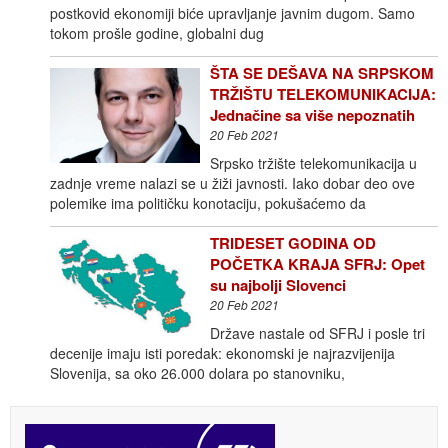
postkovid ekonomiji biće upravljanje javnim dugom. Samo
tokom prošle godine, globalni dug
ŠTA SE DEŠAVA NA SRPSKOM
TRŽIŠTU TELEKOMUNIKACIJA:
Jednačine sa više nepoznatih
20 Feb 2021
Srpsko tržište telekomunikacija u
zadnje vreme nalazi se u žiži javnosti. Iako dobar deo ove
polemike ima političku konotaciju, pokušaćemo da
TRIDESET GODINA OD
POČETKA KRAJA SFRJ: Opet
su najbolji Slovenci
20 Feb 2021
Države nastale od SFRJ i posle tri
decenije imaju isti poredak: ekonomski je najrazvijenija
Slovenija, sa oko 26.000 dolara po stanovniku,