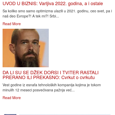
UVOD U BIZNIS: Varljiva 2022. godina, a i ostale
Sa koliko smo samo optimizma ulazili u 2021. godinu, ceo svet, pa i
naš deo Evrope?! A tek mi?! Srbi...
Read More
DA LI SU SE DŽEK DORSI I TVITER RASTALI
PRERANO ILI PREKASNO: Cvrkut o cvrkutu
Vest godine iz esnafa tehnoloških kompanija kojima je tokom
minulih 12 meseci posvećivana pažnja već...
Read More