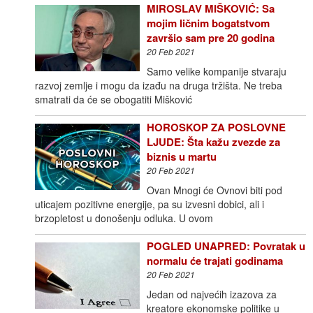
MIROSLAV MIŠKOVIĆ: Sa
mojim ličnim bogatstvom
završio sam pre 20 godina
20 Feb 2021
Samo velike kompanije stvaraju
razvoj zemlje i mogu da izađu na druga tržišta. Ne treba
smatrati da će se obogatiti Mišković
HOROSKOP ZA POSLOVNE
LJUDE: Šta kažu zvezde za
biznis u martu
20 Feb 2021
Ovan Mnogi će Ovnovi biti pod
uticajem pozitivne energije, pa su izvesni dobici, ali i
brzopletost u donošenju odluka. U ovom
POGLED UNAPRED: Povratak u
normalu će trajati godinama
20 Feb 2021
Jedan od najvećih izazova za
kreatore ekonomske politike u