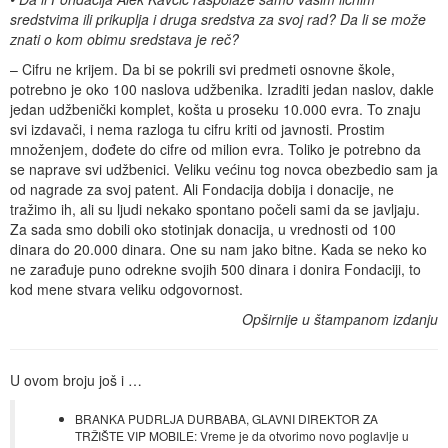
sredstvima ili prikuplja i druga sredstva za svoj rad? Da li se može
znati o kom obimu sredstava je reč?
– Cifru ne krijem. Da bi se pokrili svi predmeti osnovne škole,
potrebno je oko 100 naslova udžbenika. Izraditi jedan naslov, dakle
jedan udžbenički komplet, košta u proseku 10.000 evra. To znaju
svi izdavači, i nema razloga tu cifru kriti od javnosti. Prostim
množenjem, dođete do cifre od milion evra. Toliko je potrebno da
se naprave svi udžbenici. Veliku većinu tog novca obezbedio sam ja
od nagrade za svoj patent. Ali Fondacija dobija i donacije, ne
tražimo ih, ali su ljudi nekako spontano počeli sami da se javljaju.
Za sada smo dobili oko stotinjak donacija, u vrednosti od 100
dinara do 20.000 dinara. One su nam jako bitne. Kada se neko ko
ne zarađuje puno odrekne svojih 500 dinara i donira Fondaciji, to
kod mene stvara veliku odgovornost.
Opširnije u štampanom izdanju
U ovom broju još i …
BRANKA PUDRLJA DURBABA, GLAVNI DIREKTOR ZA
TRŽIŠTE VIP MOBILE: Vreme je da otvorimo novo poglavlje u