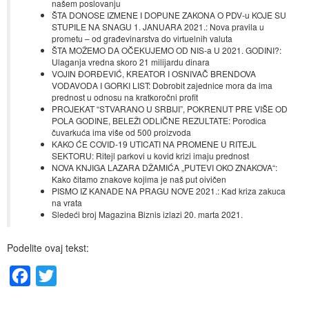
našem poslovanju
ŠTA DONOSE IZMENE I DOPUNE ZAKONA O PDV-u KOJE SU
STUPILE NA SNAGU 1. JANUARA 2021.: Nova pravila u
prometu – od građevinarstva do virtuelnih valuta
ŠTA MOŽEMO DA OČEKUJEMO OD NIS-a U 2021. GODINI?:
Ulaganja vredna skoro 21 milijardu dinara
VOJIN ĐORĐEVIĆ, KREATOR I OSNIVAČ BRENDOVA
VODAVODA I GORKI LIST: Dobrobit zajednice mora da ima
prednost u odnosu na kratkoročni profit
PROJEKAT “STVARANO U SRBIJI”, POKRENUT PRE VIŠE OD
POLA GODINE, BELEŽI ODLIČNE REZULTATE: Porodica
čuvarkuća ima više od 500 proizvoda
KAKO ĆE COVID-19 UTICATI NA PROMENE U RITEJL
SEKTORU: Ritejl parkovi u kovid krizi imaju prednost
NOVA KNJIGA LAZARA DŽAMIĆA „PUTEVI OKO ZNAKOVA“:
Kako čitamo znakove kojima je naš put oivičen
PISMO IZ KANADE NA PRAGU NOVE 2021.: Kad kriza zakuca
na vrata
Sledeći broj Magazina Biznis izlazi 20. marta 2021.
Podelite ovaj tekst:
Facebook
Twitter