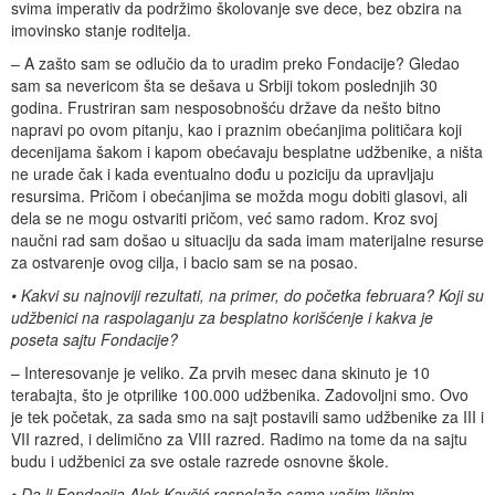
svima imperativ da podržimo školovanje sve dece, bez obzira na
imovinsko stanje roditelja.
– A zašto sam se odlučio da to uradim preko Fondacije? Gledao
sam sa nevericom šta se dešava u Srbiji tokom poslednjih 30
godina. Frustriran sam nesposobnošću države da nešto bitno
napravi po ovom pitanju, kao i praznim obećanjima političara koji
decenijama šakom i kapom obećavaju besplatne udžbenike, a ništa
ne urade čak i kada eventualno dođu u poziciju da upravljaju
resursima. Pričom i obećanjima se možda mogu dobiti glasovi, ali
dela se ne mogu ostvariti pričom, već samo radom. Kroz svoj
naučni rad sam došao u situaciju da sada imam materijalne resurse
za ostvarenje ovog cilja, i bacio sam se na posao.
• Kakvi su najnoviji rezultati, na primer, do početka februara? Koji su
udžbenici na raspolaganju za besplatno korišćenje i kakva je
poseta sajtu Fondacije?
– Interesovanje je veliko. Za prvih mesec dana skinuto je 10
terabajta, što je otprilike 100.000 udžbenika. Zadovoljni smo. Ovo
je tek početak, za sada smo na sajt postavili samo udžbenike za III i
VII razred, i delimično za VIII razred. Radimo na tome da na sajtu
budu i udžbenici za sve ostale razrede osnovne škole.
• Da li Fondacija Alek Kavčić raspolaže samo vašim ličnim