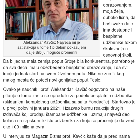
obrazovanjem,
moja želja,
duboko lična, da
baš svako dete
ima dostupne i
besplatne
udžbenike tokom
Aleksandar Kavčić: Najveća mi je
satisfakcija u tome što delom pokazujem
školovanja u
da je Srbiju moguće promeniti
osnovnoj školi.
Da bi jedna mala zemlja poput Srbije bila konkurentna, potrebno je
da sva deca imaju obezbeđeno besplatno obrazovanje, i da svi
imaju jednak start na svom životnom putu. Niko ne zna iz kog
malog mesta će poteći novi genijalac poput Tesle.
Ovako je naučnik i prof. Aleksandar Kavčić odgovorio na naše
pitanje o tome zašto se opredelio za podelu besplatnih udžbenika
(skidanjem kompletnog udžbenika sa sajta Fondacije). Startovao je
u prvoj polovini januara 2021. i izazvao burnu reakciju drugih
izdavača koji prodaju štampane udžbenike i uzimaju najveći deo
kolača na srpskom tržištu udžbenika za koje se procenjuje da vredi
oko 100 miliona evra.
U intervjuu za Magazin Biznis prof. Kavčić kaže da je pred nama