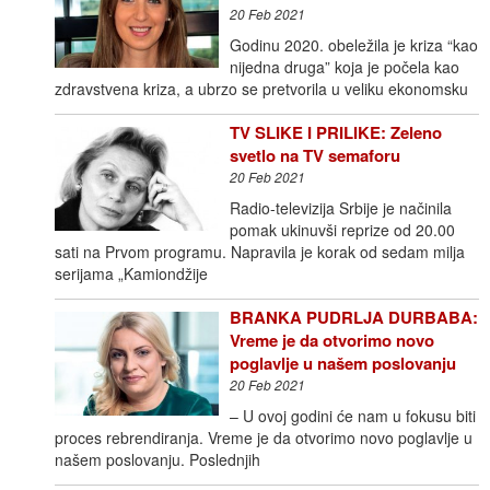
20 Feb 2021
Godinu 2020. obeležila je kriza “kao
nijedna druga” koja je počela kao
zdravstvena kriza, a ubrzo se pretvorila u veliku ekonomsku
TV SLIKE I PRILIKE: Zeleno
svetlo na TV semaforu
20 Feb 2021
Radio-televizija Srbije je načinila
pomak ukinuvši reprize od 20.00
sati na Prvom programu. Napravila je korak od sedam milja
serijama „Kamiondžije
BRANKA PUDRLJA DURBABA:
Vreme je da otvorimo novo
poglavlje u našem poslovanju
20 Feb 2021
– U ovoj godini će nam u fokusu biti
proces rebrendiranja. Vreme je da otvorimo novo poglavlje u
našem poslovanju. Poslednjih