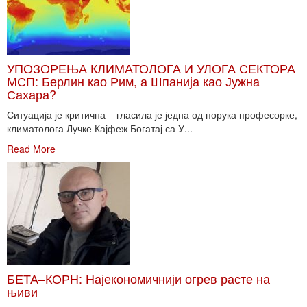
УПОЗОРЕЊА КЛИМАТОЛОГА И УЛОГА СЕКТОРА
МСП: Берлин као Рим, а Шпанија као Јужна
Сахара?
Ситуација је критична – гласила је једна од порука професорке,
климатолога Лучке Кајфеж Богатај са У...
Read More
БЕТА–КОРН: Најекономичнији огрев расте на
њиви