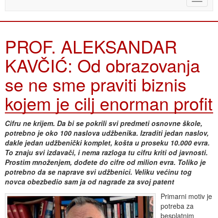
naviga
PROF. ALEKSANDAR
KAVČIĆ: Od obrazovanja
se ne sme praviti biznis
kojem je cilj enorman profit
Cifru ne krijem. Da bi se pokrili svi predmeti osnovne škole,
potrebno je oko 100 naslova udžbenika. Izraditi jedan naslov,
dakle jedan udžbenički komplet, košta u proseku 10.000 evra.
To znaju svi izdavači, i nema razloga tu cifru kriti od javnosti.
Prostim množenjem, dođete do cifre od milion evra. Toliko je
potrebno da se naprave svi udžbenici. Veliku većinu tog
novca obezbedio sam ja od nagrade za svoj patent
Primarni motiv je
potreba za
besplatnim