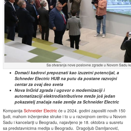
Sa otvaranja nove poslovne zgrade u Novom Sadu kom
Domaći kadrovi prepoznati kao izuzetni potencijal, a
Schneder Electric HUB na putu da postane razvojni
centar za ovaj deo sveta
Nova InGrid zgrada i ugovor o modernizaciji i
automatizaciji elektrodistributivne mreže još jedan
pokazatelj značaja naše zemlje za Schneider Electric
Kompanija
Schneider Electric
će u 2024. godini zaposliti novih 150
ljudi, mahom inženjerske struke i to u u razvojnom centru u Novom
Sadu i kancelariji u Beogradu, najavljeno je 18. oktobra u susretu
sa predstavnicima medija u Beogradu. Dragoljub Damljanović,