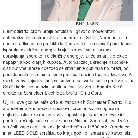
Ksenija Karić
Elektrodistribucijom Srbije potpisala ugovor o modernizaciji i
automatizaciji elektrodistributivne mreže u Srbiji. „Naredne četiri
godine radićemo na projektu koji će značajno povećati pouzdanost
isporuke električne energije krajnjim kupcima, efikasnost
upravljanja isporukom električne energije, ali će smanjiti prekide
napajanja kod krajnjih kupaca. Automatizacija srednje naponske
distributivne mreže obezbediće smanjenje gubitaka na mreži, bolju
pouzdanost mreže, smanjenje prekida i dužinu trajanja kvarova. A
sve to zahvaljujuči najboljem softveru na svetu, koji je proizveden u
Srbiji i koristi se na svim kontinentima. izjavila je Ksenija Karić,
direktorka Schneider Electric za Srbiju i Crnu Goru.
U junu ove godine, više od 900 zaposlenih Schneider Electric Hub-
a preseljeno je u moderan poslovni prostor, koji omogućava
najbolje uslove za rad, zdravije i opuštenije okruženje. Sve širi
portfolio rešenja koja se proizvode u Novom Sadu zahteva i više
stručnih zaposlenih za koje je obezbeđeno 14500 m2. Zgrada će
imati LEED GOLD sertifikat do kraja godine i smatra se karbonski