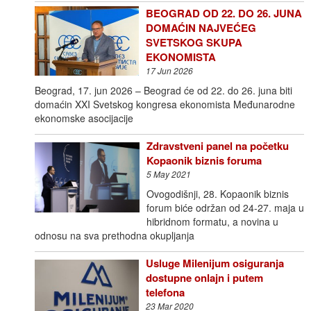
BEOGRAD OD 22. DO 26. JUNA
DOMAĆIN NAJVEĆEG
SVETSKOG SKUPA
EKONOMISTA
17 Jun 2026
Beograd, 17. jun 2026 – Beograd će od 22. do 26. juna biti
domaćin XXI Svetskog kongresa ekonomista Međunarodne
ekonomske asocijacije
Zdravstveni panel na početku
Kopaonik biznis foruma
5 May 2021
Ovogodišnji, 28. Kopaonik biznis
forum biće održan od 24-27. maja u
hibridnom formatu, a novina u
odnosu na sva prethodna okupljanja
Usluge Milenijum osiguranja
dostupne onlajn i putem
telefona
23 Mar 2020