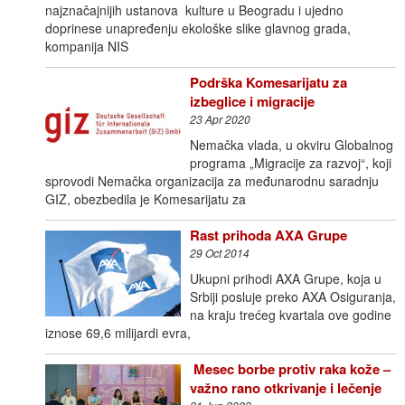
najznačajnijih ustanova kulture u Beogradu i ujedno
doprinese unapređenju ekološke slike glavnog grada,
kompanija NIS
Podrška Komesarijatu za
izbeglice i migracije
23 Apr 2020
Nemačka vlada, u okviru Globalnog
programa „Migracije za razvoj“, koji
sprovodi Nemačka organizacija za međunarodnu saradnju
GIZ, obezbedila je Komesarijatu za
Rast prihoda AXA Grupe
29 Oct 2014
Ukupni prihodi AXA Grupe, koja u
Srbiji posluje preko AXA Osiguranja,
na kraju trećeg kvartala ove godine
iznose 69,6 milijardi evra,
Mesec borbe protiv raka kože –
važno rano otkrivanje i lečenje