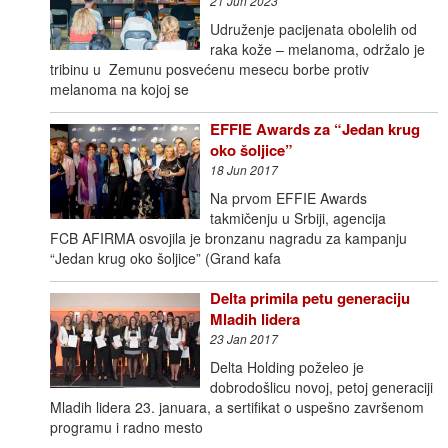
21 Jun 2023
Udruženje pacijenata obolelih od
raka kože – melanoma, održalo je
tribinu u Zemunu posvećenu mesecu borbe protiv
melanoma na kojoj se
EFFIE Awards za “Jedan krug
oko šoljice”
18 Jun 2017
Na prvom EFFIE Awards
takmičenju u Srbiji, agencija
FCB AFIRMA osvojila je bronzanu nagradu za kampanju
“Jedan krug oko šoljice” (Grand kafa
Delta primila petu generaciju
Mladih lidera
23 Jan 2017
Delta Holding poželeo je
dobrodošlicu novoj, petoj generaciji
Mladih lidera 23. januara, a sertifikat o uspešno završenom
programu i radno mesto