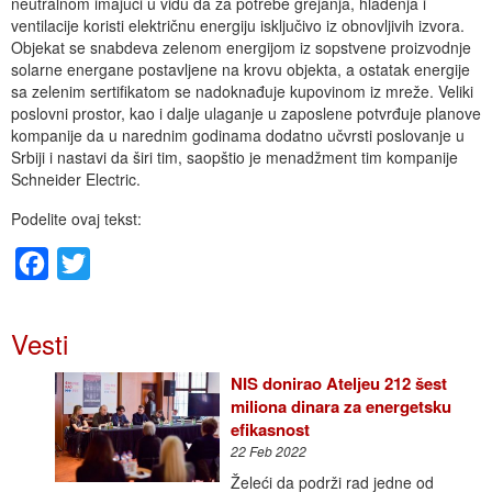
neutralnom imajući u vidu da za potrebe grejanja, hlađenja i
ventilacije koristi električnu energiju isključivo iz obnovljivih izvora.
Objekat se snabdeva zelenom energijom iz sopstvene proizvodnje
solarne energane postavljene na krovu objekta, a ostatak energije
sa zelenim sertifikatom se nadoknađuje kupovinom iz mreže. Veliki
poslovni prostor, kao i dalje ulaganje u zaposlene potvrđuje planove
kompanije da u narednim godinama dodatno učvrsti poslovanje u
Srbiji i nastavi da širi tim, saopštio je menadžment tim kompanije
Schneider Electric.
Podelite ovaj tekst:
Facebook
Twitter
Vesti
NIS donirao Atelјeu 212 šest
miliona dinara za energetsku
efikasnost
22 Feb 2022
Želeći da podrži rad jedne od