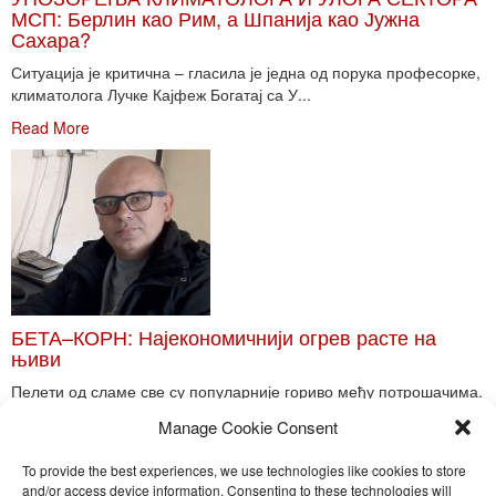
МСП: Берлин као Рим, а Шпанија као Јужна
Сахара?
Ситуација је критична – гласила је једна од порука професорке,
климатолога Лучке Кајфеж Богатај са У...
Read More
БЕТА–КОРН: Најекономичнији огрев расте на
њиви
Пелети од сламе све су популарније гориво међу потрошачима.
Главне препреке већoj производњи овог ог...
Manage Cookie Consent
Read More
To provide the best experiences, we use technologies like cookies to store
and/or access device information. Consenting to these technologies will