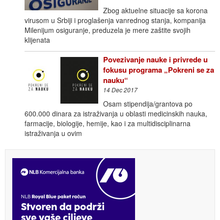
Zbog aktuelne situacije sa korona
virusom u Srbiji i proglašenja vanrednog stanja, kompanija
Milenijum osiguranje, preduzela je mere zaštite svojih
klijenata
Povezivanje nauke i privrede u
fokusu programa „Pokreni se za
nauku“
14 Dec 2017
Osam stipendija/grantova po
600.000 dinara za istraživanja u oblasti medicinskih nauka,
farmacije, biologije, hemije, kao i za multidisciplinarna
istraživanja u ovim