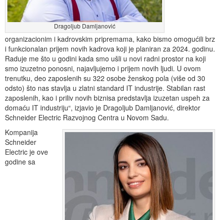
Dragoljub Damljanović
organizacionim i kadrovskim pripremama, kako bismo omogućili brz
i funkcionalan prijem novih kadrova koji je planiran za 2024. godinu.
Raduje me što u godini kada smo ušli u novi radni prostor na koji
smo izuzetno ponosni, najavljujemo i prijem novih ljudi. U ovom
trenutku, deo zaposlenih su 322 osobe ženskog pola (više od 30
odsto) što nas stavlja u zlatni standard IT industrije. Stabilan rast
zaposlenih, kao i priliv novih biznisa predstavlja izuzetan uspeh za
domaću IT industriju“, izjavio je Dragoljub Damljanović, direktor
Schneider Electric Razvojnog Centra u Novom Sadu.
Kompanija
Schneider
Electric je ove
godine sa