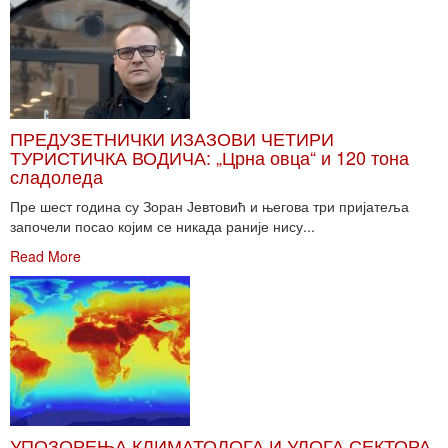
ПРЕДУЗЕТНИЧКИ ИЗАЗОВИ ЧЕТИРИ
ТУРИСТИЧКА ВОДИЧА: „Црна овца“ и 120 тона
сладоледа
Пре шест година су Зоран Јевтовић и његова три пријатеља
започели посао којим се никада раније нису...
Read More
УПОЗОРЕЊА КЛИМАТОЛОГА И УЛОГА СЕКТОРА