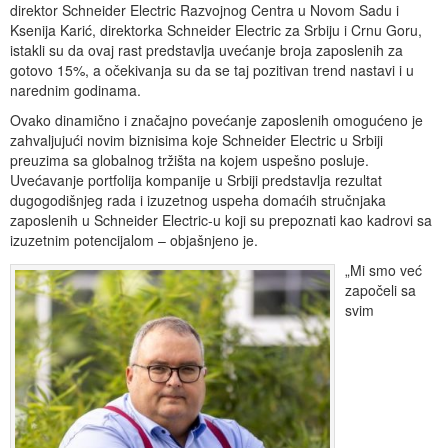
direktor Schneider Electric Razvojnog Centra u Novom Sadu i
Ksenija Karić, direktorka Schneider Electric za Srbiju i Crnu Goru,
istakli su da ovaj rast predstavlja uvećanje broja zaposlenih za
gotovo 15%, a očekivanja su da se taj pozitivan trend nastavi i u
narednim godinama.
Ovako dinamično i značajno povećanje zaposlenih omogućeno je
zahvaljujući novim biznisima koje Schneider Electric u Srbiji
preuzima sa globalnog tržišta na kojem uspešno posluje.
Uvećavanje portfolija kompanije u Srbiji predstavlja rezultat
dugogodišnjeg rada i izuzetnog uspeha domaćih stručnjaka
zaposlenih u Schneider Electric-u koji su prepoznati kao kadrovi sa
izuzetnim potencijalom – objašnjeno je.
„Mi smo već
započeli sa
svim