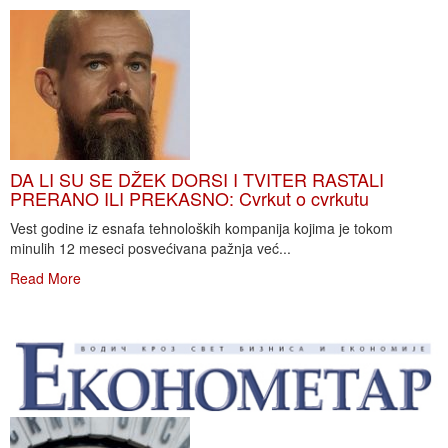
DA LI SU SE DŽEK DORSI I TVITER RASTALI
PRERANO ILI PREKASNO: Cvrkut o cvrkutu
Vest godine iz esnafa tehnoloških kompanija kojima je tokom
minulih 12 meseci posvećivana pažnja već...
Read More