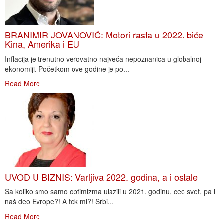
BRANIMIR JOVANOVIĆ: Motori rasta u 2022. biće
Kina, Amerika i EU
Inflacija je trenutno verovatno najveća nepoznanica u globalnoj
ekonomiji. Početkom ove godine je po...
Read More
UVOD U BIZNIS: Varljiva 2022. godina, a i ostale
Sa koliko smo samo optimizma ulazili u 2021. godinu, ceo svet, pa i
naš deo Evrope?! A tek mi?! Srbi...
Read More