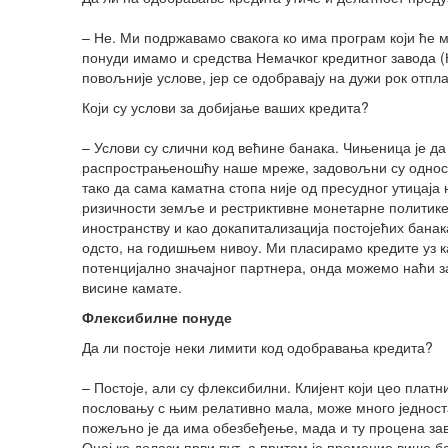
– Не. Ми подржавамо свакога ко има програм који ће м
понуди имамо и средства Немачког кредитног завода (
повољније услове, јер се одобравају на дужи рок отплат
Који су услови за добијање ваших кредита?
– Услови су слични код већине банака. Чињеница је д
распрострањеношћу наше мреже, задовољни су однос
тако да сама каматна стопа није од пресудног утицаја
ризичности земље и рестриктивне монетарне политике,
иностранству и као докапитализација постојећих банак
одсто, на годишњем нивоу. Ми пласирамо кредите уз ка
потенцијално значајног партнера, онда можемо наћи за
висине камате.
Флексибилне понуде
Да ли постоје неки лимити код одобравања кредита?
– Постоје, али су флексибилни. Клијент који цео платн
пословању с њим релативно мала, може много једностав
пожељно је да има обезбеђење, мада и ту процена зав
Онај ко долази први пут, а притом је променио више ба