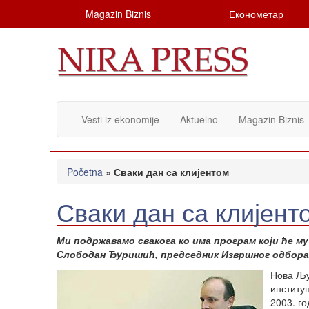
Magazin Biznis
Економетар
Vesti iz ekonomije
Aktuelno
Magazin Biznis
Početna
»
Сваки дан са клијентом
Сваки дан са клијент
Ми подржавамо свакога ко има програм који ће м
Слободан Ђуришић, председник Извршног одбора
Нова Љу
институц
2003. г