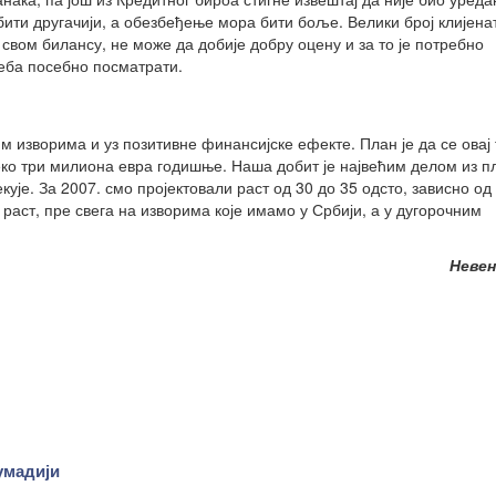
ити другачији, а обезбеђење мора бити боље. Велики број клијена
 свом билансу, не може да добије добру оцену и за то је потребно
реба посебно посматрати.
м изворима и уз позитивне финансијске ефекте. План је да се овај
реко три милиона евра годишње. Наша добит је највећим делом из п
кује. За 2007. смо пројектовали раст од 30 до 35 одсто, зависно од
раст, пре свега на изворима које имамо у Србији, а у дугорочним
Невен
умадији