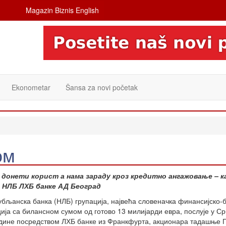
Magazin Biznis English
Ekonometar
Šansa za novi početak
ом
у донети корист а нама зараду кроз кредитно ангажовање – к
 НЛБ ЛХБ банке АД Београд
бљанска банка (НЛБ) групација, највећа словеначка финансијско-
ија са билансном сумом од готово 13 милијарди евра, послује у Ср
одине посредством ЛХБ банке из Франкфурта, акционара тадашње 