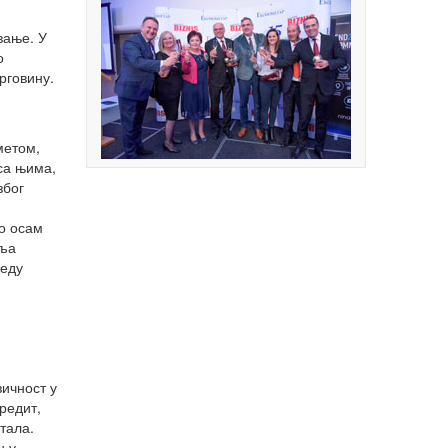
вање. У
о
трговину.
метом,
са њима,
због
до осам
вља
леду
зичност у
редит,
тала.
н у