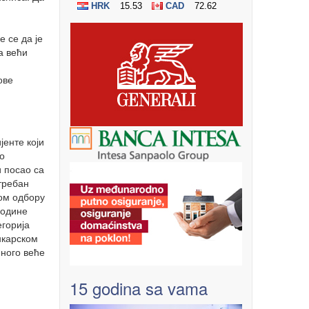
е се да је
а већи
ове
јенте који
го
и посао са
отребан
ном одбору
године
егорија
нкарском
много веће
15 godina sa vama