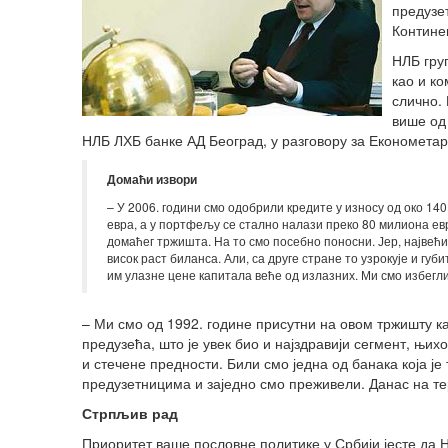
предузе
Контине
НЛБ гру
као и ко
слично. 
више од
НЛБ ЛХБ банке АД Београд, у разговору за Економетар
Домаћи извори
– У 2006. години смо одобрили кредите у износу од око 1
евра, а у портфељу се стално налази преко 80 милиона евра
домаћег тржишта. На то смо посебно поносни. Јер, највећ
висок раст биланса. Али, са друге стране то узрокује и губи
им улазне цене капитала веће од излазних. Ми смо избегл
– Ми смо од 1992. године присутни на овом тржишту к
предузећа, што је увек био и најздравији сегмент, њих
и стечене предности. Били смо једна од банака која ј
предузетницима и заједно смо преживели. Данас на те
Стрпљив рад
Приоритет ваше пословне политике у Србији јесте да 