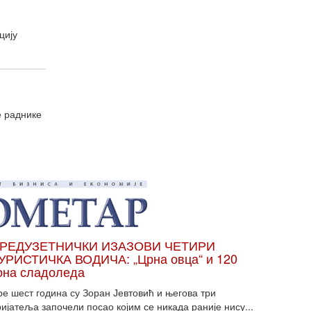
цију
е раднике
РЕДУЗЕТНИЧКИ ИЗАЗОВИ ЧЕТИРИ
УРИСТИЧКА ВОДИЧА: „Црна овца“ и 120
она сладоледа
ре шест година су Зоран Јевтовић и његова три
ијатеља започели посао којим се никада раније нису...