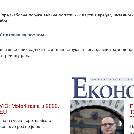
 предизборне поруке већине политичких партија вређају интелиген
због
 потрази за послом
 незапослених радника текстилне струке, а послодавци траже добр
На тржишту рада
: Motori rasta u 2022.
П
 EU
Т
т
vatno najveća nepoznanica u
П
tkom ove godine je po...
пр