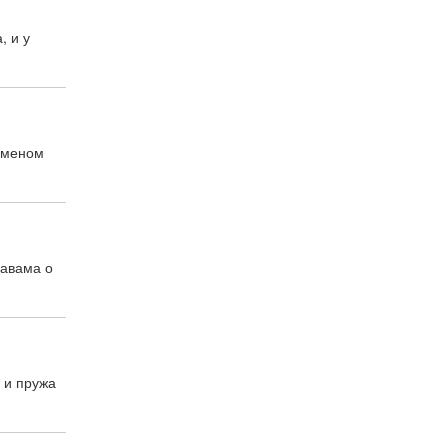
, и у
рименом
равама о
 и пружа