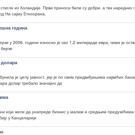
 стигле из Холандије. Први приноси били су добри, а тек наредних 
од На сајму Етнохрана,
пешна година
рзи у 2006. години износио је око 1,2 милијарде евра, чиме је ост
 берзе
т долара
унила је целу јавност, јер је по свим предвиђањима највећих бана
ара долар требало значајно да
цима
они који желе да унапреде бизнис у малим и средњим предузећима
ију у Канцеларији
не