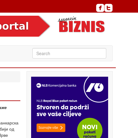
аже
банкарска
бији од
Прве