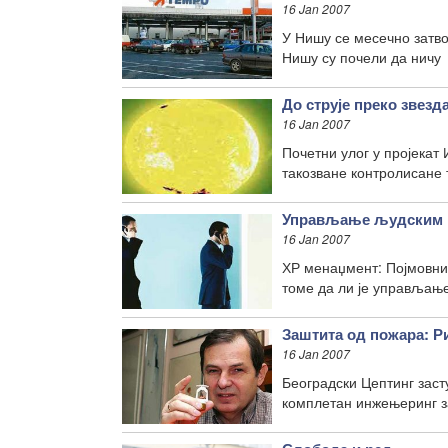
16 Jan 2007
У Нишу се месечно затво
Нишу су почели да ничу
До струје преко звезд
16 Jan 2007
Почетни улог у пројекат
такозване контролисане
Управљање људским 
16 Jan 2007
ХР менаџмент: Појмовник
томе да ли је управљањ
Заштита од пожара: Р
16 Jan 2007
Београдски Цептинг заст
комплетан инжењеринг за