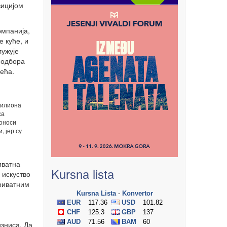
зицијом
омпанија,
е куће, и
лужује
 одбора
ећа.
милиона
са
доноси
, јер су
иватна
Kursna lista
 искуство
приватним
изниса. Да