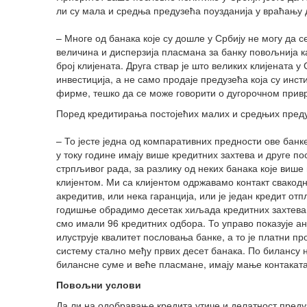
ли су мала и средња предузећа поузданија у враћању 
– Многе од банака које су дошле у Србију не могу да с
величина и дисперзија пласмана за банку повољнија к
број клијената. Друга ствар је што великих клијената 
инвестиција, а не само продаје предузећа која су инс
фирме, тешко да се може говорити о дугорочном привр
Поред кредитирања постојећих малих и средњих преду
– То јесте једна од компаративних предности ове банк
у току године имају више кредитних захтева и друге п
стрпљивог рада, за разлику од неких банака које више
клијентом. Ми са клијентом одржавамо контакт свакодне
акредитив, или нека гаранција, или је један кредит от
годишње обрадимо десетак хиљада кредитних захтева. 
смо имали 96 кредитних одбора. То управо показује ан
илуструје квалитет пословања банке, а то је платни 
систему стално међу првих десет банака. По билансу н
билансне суме и веће пласмане, имају мање контаката
Повољни услови
Да ли на одобравање кредита утиче и делатност пред