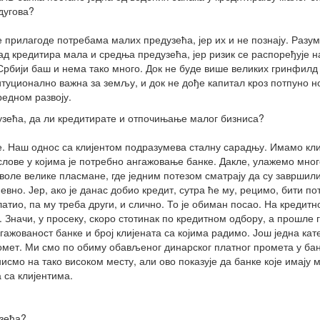
дугова?
е прилагоде потребама малих предузећа, јер их и не познају. Разум
ад кредитира мала и средња предузећа, јер ризик се распоређује н
у Србији баш и нема тако много. Док не буде више великих гринфилд
титуционално важна за земљу, и док не дође капитал кроз потпуно н
едном развоју.
зећа, да ли кредитирате и отпочињање малог бизниса?
е. Наш однос са клијентом подразумева сталну сарадњу. Имамо кли
ослове у којима је потребно ангажовање банке. Дакле, улажемо мно
 воле велике пласмане, где једним потезом сматрају да су завршил
вно. Јер, ако је данас добио кредит, сутра ће му, рецимо, бити п
платио, па му треба други, и слично. То је обиман посао. На кредит
Значи, у просеку, скоро стотинак по кредитном одбору, а прошле 
гажованост банке и број клијената са којима радимо. Још једна кат
промет. Ми смо по обиму обављеног динарског платног промета у ба
исмо на тако високом месту, али ово показује да банке које имају 
 са клијентима.
узећа?