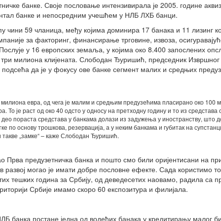
тничке банке. Своје пословање интензивирала је 2005. године акви
нтал банке и непосредним учешћем у НЛБ ЛХБ банци.
пу чини 59 чланица, међу којима доминира 17 банака и 11 лизинг к
мпаније за факторинг, финансирање трговине, извоза, осигуравајућ
Послује у 16 европских земаља, у којима око 8.400 запослених опс
 три милиона клијената. Слободан Ђуришић, председник Извршног
 подсећа да је у фокусу ове банке сегмент малих и средњих предуз
40 милиона евра, од чега је малим и средњим предузећима пласирано око 100 
. То је раст од око 40 одсто у односу на претходну годину и то из средстава 
и део пораста средстава у банкама долази из задужења у иностранству, што 
тке по основу трошкова, резервација, а у неким банкама и губитак на супстанци
и такве „замке“ – каже Слободан Ђуришић.
ао Прва предузетничка банка и пошто смо били оријентисани на пр
ов развој могао је имати добре пословне ефекте. Сада користимо то
е тих тешких година за Србију, од деведесетих наовамо, радила са 
риторији Србије имамо скоро 60 експозитура и филијала.
НЛБ банка постане једна од водећих банака у кредитирању малог б