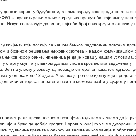
у донети корист у будућности, а нама зараду кроз кредитно ангажо
КФW) за кредитирање малих и средњих предузећа, који имају нешт
е. Искуство показује да, ипак, највећи број ових кредита одлази у 
а су клијенти који послују са нашом банком задовољни платним про
ом и брзином решавања њихових захтева и нашом комуникацијом 
 на њихов избор банке. Чињеница је да је новац у нашим условима, 
 у старту скуп, а углавном долази споља кроз велика задужења у
а. Већ на уласку у земљу тај новац је оптерећен каматом од шест 
мату од осам до 12 одсто. Али, ако је реч о клијенту који предста
једнички интерес, направити пакет и можемо изаћи у сусрет у пог
и промет ради преко нас, кога познајемо годинама и знамо да је ри
није и брже да добије кредит. Наравно, онај ко узима дугорочни к
иси од висине кредита у односу на величину компаније и обрт капи
нака, па још из Кредитног бироа стигне извештај да није био уреда