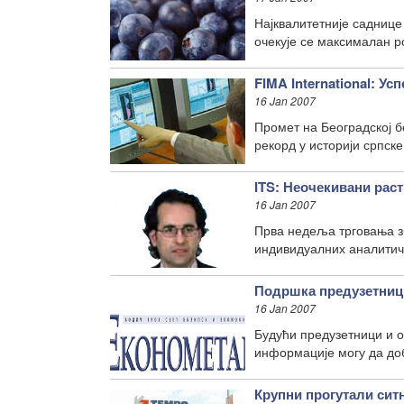
Најквалитетније саднице
очекује се максималан р
FIMA International: Ус
16 Jan 2007
Промет на Београдској бе
рекорд у историји српске
ITS: Неочекивани рас
16 Jan 2007
Прва недеља трговања зб
индивидуалних аналитич
Подршка предузетни
16 Jan 2007
Будући предузетници и 
информације могу да доб
Крупни прогутали сит