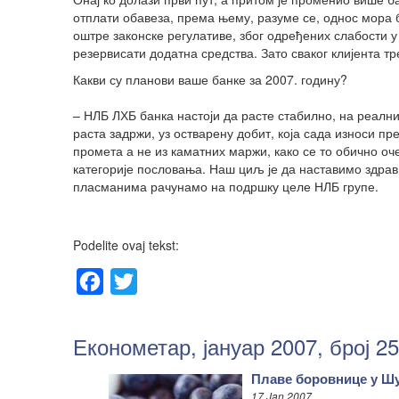
отплати обавеза, према њему, разуме се, однос мора б
оштре законске регулативе, због одређених слабости у
резервисати додатна средства. Зато сваког клијента т
Какви су планови ваше банке за 2007. годину?
– НЛБ ЛХБ банка настоји да расте стабилно, на реални
раста задржи, уз остварену добит, која сада износи п
промета а не из каматних маржи, како се то обично оче
категорије пословања. Наш циљ је да наставимо здрав 
пласманима рачунамо на подршку целе НЛБ групе.
Podelite ovaj tekst:
Facebook
Twitter
Економетар, јануар 2007, број 25
Плаве боровнице у Ш
17 Jan 2007