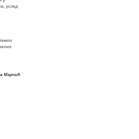
та, услед
 темпо
латног
а Марчић