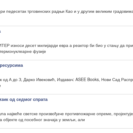
ри педесетак трговинских радњи Као и у другим великим градовима
а
 ИТЕР износи десет милијарди евра а реактор би био у стању да п
 термонуклеарне фузије
ресурсима
 од А до З, Дарко Ивековић, Издавач: ASEE Books, Нови Сад Расп
е
изик од седмог спрата
упа највеће светске произвођаче противпожарне опреме, пројектује
 објекте од посебног значаја у земљи, али