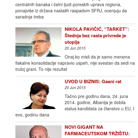
centralnih banaka i čelni ljudi poreskih uprava regiona,
ponajviše iz država nastalih raspadom SFRJ, ocenjuju da
saradnja treba
NIKOLA PAVIČIĆ, “TARKET”:
Štednja bez rasta privrede je
utopija
20 Jun 2015
Onaj ko misli da je samo merama
fiskalne konsolidacije napravio uspeh, nije svestan da sedi na
truloj grani. To nije rezultat
UVOD U BIZNIS: Gasni rat
20 Jun 2015
Tačno pre godinu dana, 24. juna
2014. godine, Albanija je dobila
status kandidata za članstvo u EU. I
evo, godinu dana
NOVI GIGANT NA
FARMACEUTSKOM TRŽIŠTU: