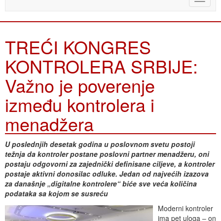
naviga
TREĆI KONGRES
KONTROLERA SRBIJE:
Važno je poverenje
između kontrolera i
menadžera
U poslednjih desetak godina u poslovnom svetu postoji
težnja da kontroler postane poslovni partner menadžeru, oni
postaju odgovorni za zajednički definisane ciljeve, a kontroler
postaje aktivni donosilac odluke. Jedan od najvećih izazova
za današnje „digitalne kontrolere“ biće sve veća količina
podataka sa kojom se susreću
Moderni kontroler
ima pet uloga – on