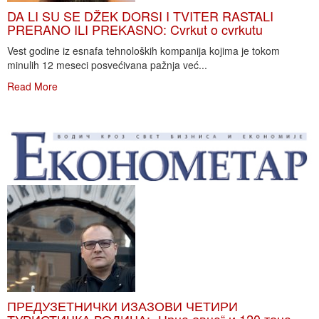
DA LI SU SE DŽEK DORSI I TVITER RASTALI
PRERANO ILI PREKASNO: Cvrkut o cvrkutu
Vest godine iz esnafa tehnoloških kompanija kojima je tokom
minulih 12 meseci posvećivana pažnja već...
Read More
ПРЕДУЗЕТНИЧКИ ИЗАЗОВИ ЧЕТИРИ