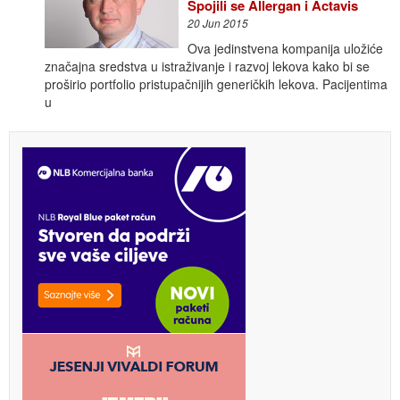
Spojili se Allergan i Actavis
20 Jun 2015
Ova jedinstvena kompanija uložiće
značajna sredstva u istraživanje i razvoj lekova kako bi se
proširio portfolio pristupačnijih generičkih lekova. Pacijentima
u