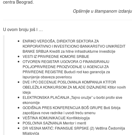
centra Beograd.
Opširnije u štampanom izdanju
U ovom broju još i …
ENRIKO VERDOŠA, DIREKTOR SEKTORA ZA
KORPORATIVNO I INVESTICIONO BANKARSTVO UNIKREDIT
BANKE SRBIJA Krediti za hitne infrastrukturne investicije
VESTI IZ PRIVREDNE KOMORE SRBIJE
OTVOREN REGISTAR UGOVORA O FINANSIRANJU
POLJOPRIVREDNE PROIZVODNJE U AGENCIJI ZA
PRIVREDNE REGISTRE Budući rod kao garancija za
ispunjenje obaveza poveriocu
DVE I PO DECENIJE POSLOVANJA KOMPANIJA KTITOR
OBELEŽILA KONKURSOM ZA MLADE DIZAJNERE Ktitor novih
ideja
ELEKTRONSKA PLAĆANJA „Tajno oružje” u borbi protiv sive
ekonomije
GODIŠNJA PRES KONFERENCIJA BOŠ GRUPE Boš Srbija
zapošljava nove radnike i uvodi treću smenu
VEŠTINA KOMUNIKACIJE Konfliktologija
POSLOVNA SAZNANJA Mentor i menti
DR VESNA MATIĆ: FINANSIJE SRPSKE (2) Veština Čedomilja
Mijatovića