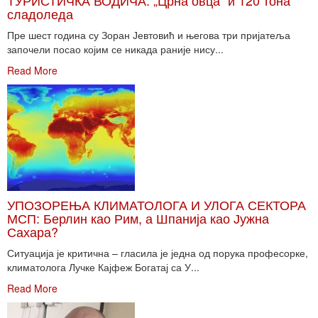
ТУРИСТИЧКА ВОДИЧА: „Црна овца“ и 120 тона
сладоледа
Пре шест година су Зоран Јевтовић и његова три пријатеља
започели посао којим се никада раније нису...
Read More
УПОЗОРЕЊА КЛИМАТОЛОГА И УЛОГА СЕКТОРА
МСП: Берлин као Рим, а Шпанија као Јужна
Сахара?
Ситуација је критична – гласила је једна од порука професорке,
климатолога Лучке Кајфеж Богатај са У...
Read More