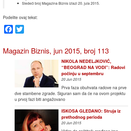
Sledeći broj Magazina Biznis izlazi 20. jula 2015.
Podelite ovaj tekst:
Facebook
Twitter
Magazin Biznis, jun 2015, broj 113
NIKOLA NEDELJKOVIĆ,
“BEOGRAD NA VODI”: Radovi
počinju u septembru
20 Jun 2015
Prva faza obuhvata radove na prve
dve stambene zgrade. Siguran sam da će na ovom projektu
u prvoj fazi biti angažovano
ISKOSA GLEDANO: Struja iz
prethodnog perioda
20 Jun 2015
Vidim da zaštitnik građana ima