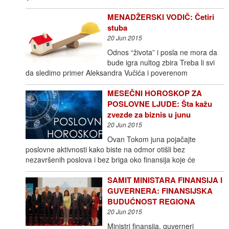
MENADŽERSKI VODIČ: Četiri
stuba
20 Jun 2015
Odnos “života” i posla ne mora da
bude igra nultog zbira Treba li svi
da sledimo primer Aleksandra Vučića i poverenom
MESEČNI HOROSKOP ZA
POSLOVNE LJUDE: Šta kažu
zvezde za biznis u junu
20 Jun 2015
Ovan Tokom juna pojačajte
poslovne aktivnosti kako biste na odmor otišli bez
nezavršenih poslova i bez briga oko finansija koje će
SAMIT MINISTARA FINANSIJA I
GUVERNERA: FINANSIJSKA
BUDUĆNOST REGIONA
20 Jun 2015
Ministri finansija, guverneri