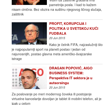
pametnija posla. I kad to kažem
nisam cinična. Bez obzira na suštinu njegovog ličnog slučaja,
zaštitnik
PROFIT, KORUPCIJA I
POLITIKA U SVETSKOJ KUĆI
FUDBALA
20 Jun 2015
Kako je čelnik FIFA, najzaslužniji što
je najpopularniji sport na planeti postao i jedan od
najunosnijih, postao glavna meta američko-švajcarske
istrage
DRAGAN POPOVIĆ, AIGO
BUSINESS SYSTEM:
Perspektiva IT sektora je u
autsorsingu
20 Jun 2015
Za poslovanje po meri modernog čoveka ili postojanje
virtuelne kancelarije dovoljan je tablet ili mobilni telefon, ali je
ipak u celom