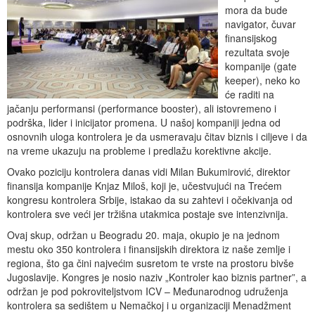
mora da bude
navigator, čuvar
finansijskog
rezultata svoje
kompanije (gate
keeper), neko ko
će raditi na
jačanju performansi (performance booster), ali istovremeno i
podrška, lider i inicijator promena. U našoj kompaniji jedna od
osnovnih uloga kontrolera je da usmeravaju čitav biznis i ciljeve i da
na vreme ukazuju na probleme i predlažu korektivne akcije.
Ovako poziciju kontrolera danas vidi Milan Bukumirović, direktor
finansija kompanije Knjaz Miloš, koji je, učestvujući na Trećem
kongresu kontrolera Srbije, istakao da su zahtevi i očekivanja od
kontrolera sve veći jer tržišna utakmica postaje sve intenzivnija.
Ovaj skup, održan u Beogradu 20. maja, okupio je na jednom
mestu oko 350 kontrolera i finansijskih direktora iz naše zemlje i
regiona, što ga čini najvećim susretom te vrste na prostoru bivše
Jugoslavije. Kongres je nosio naziv „Kontroler kao biznis partner”, a
održan je pod pokroviteljstvom ICV – Međunarodnog udruženja
kontrolera sa sedištem u Nemačkoj i u organizaciji Menadžment