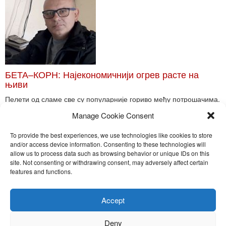
БЕТА–КОРН: Најекономичнији огрев расте на
њиви
Пелети од сламе све су популарније гориво међу потрошачима.
Главне препреке већoj производњи овог ог...
Manage Cookie Consent
Read More
To provide the best experiences, we use technologies like cookies to store
and/or access device information. Consenting to these technologies will
allow us to process data such as browsing behavior or unique IDs on this
site. Not consenting or withdrawing consent, may adversely affect certain
Toggle
features and functions.
naviga
Nira Press d.o.o.
Accept
Sadržaj ovog sajta je zakonom zaštićena intelektualna svojina
preduzeća NiraPress d.o.o. Svako neovlašćeno korišćenje,
Deny